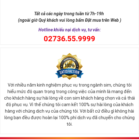
như để đến được ngai vàng cần bước qua 9 bậc thềm. Hay trong
sự tích vua hùng kén rể lễ vật cần đủ voi 9 ngà, gà 9 cựa, ngựa 9
Tất cả các ngày trong tuần từ 7h-19h
hồng mao. Bởi đây là con số đẹp nhất, quyền quý nhất trong tất cả
(ngoài giờ Quý khách vui lòng bấm Đặt mua trên Web )
các số còn lại nó đại diện cho quyền lực, sức mạnh, sự kiêu hãnh
quý tộc.
Hotline khiếu nại dịch vụ, tư vấn:
0
2736.55.9999
Với nhiều năm kinh nghiệm phục vụ trong ngành sim, chúng tôi
hiểu mức độ quan trọng trong công việc của mình là mang đến
cho khách hàng sự hài lòng về con sim khách hàng chọn và cả thái
độ phục vụ. Vì thế chúng tôi cam kết 100% sự hài lòng của khách
hàng với chúng dịch vụ của chúng tôi. Với bất cứ điều gì không hài
lòng bạn đều được hoàn lại 100% phí dịch vụ đã chuyển cho chúng
Sim Lục Quý 9 có ý nghĩa gì?
tôi.
Ngày nay dùng sim lục quý 9 chính là các doanh nhân, người thành
đạt, người có vị thế khẳng định tên tuổi, uy tín của mình trên