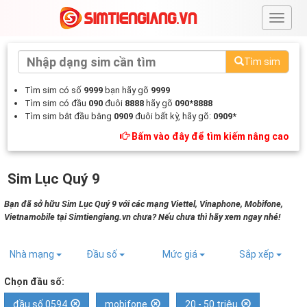
#
Tìm sim
Tìm sim có số
9999
bạn hãy gõ
9999
Tìm sim có đầu
090
đuôi
8888
hãy gõ
090*8888
Tìm sim bắt đầu bằng
0909
đuôi bất kỳ, hãy gõ:
0909*
Bấm vào đây để tìm kiếm nâng cao
Sim Lục Quý 9
Bạn đã sở hữu Sim Lục Quý 9 với các mạng Viettel, Vinaphone, Mobifone,
Vietnamobile tại Simtiengiang.vn chưa? Nếu chưa thì hãy xem ngay nhé!
Nhà mạng
Đầu số
Mức giá
Sắp xếp
Chọn đầu số:
đầu số 0594
mobifone
20 - 50 triệu