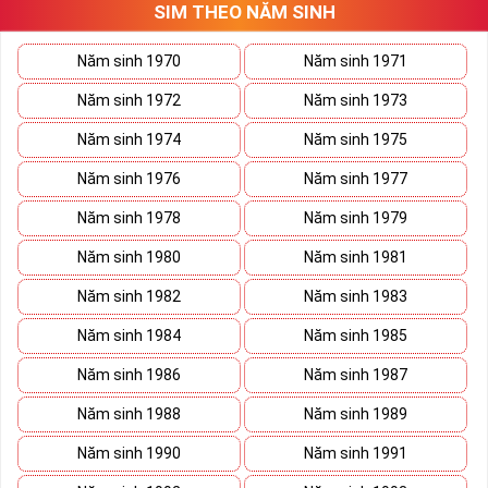
SIM THEO NĂM SINH
thương trường. Sở hữu sim số đẹp lục quý, sim lục quý 9 nói chung
sẽ giúp bạn xây dựng thương hiệu, tạo ấn tượng với đối tác kinh
doanh biến nó thành vũ khí sắc bén đánh bại mọi đối thủ cạnh
Năm sinh 1970
Năm sinh 1971
tranh trên bàn đàm phán.
Năm sinh 1972
Năm sinh 1973
Ý nghĩa Sim Lục Quý 9 được coi biểu trưng cho sức mạnh và quyền
lực của bậc đế vương. Việc kết hợp 6 con số 9 lại thành bộ lục quý
Năm sinh 1974
Năm sinh 1975
sẽ giúp cho
sim số đẹp
giàu ý nghĩa phong thủy thể hiện đẳng cấp,
Năm sinh 1976
Năm sinh 1977
địa vị và tiền tài.
Năm sinh 1978
Năm sinh 1979
Theo phong thủy đây còn là số sim kích tài, chiêu lộc đem đến
cuộc sống giàu sang phú quý cho mọi người. Bên cạnh đó số sim
Năm sinh 1980
Năm sinh 1981
còn là bùa hộ mệnh xua đuổi tà khí, vận hạn giúp cuộc sống bạn
luôn bình an và hạnh phúc.
Năm sinh 1982
Năm sinh 1983
Tại sao nên sở hữu Sim Lục Quý 9?
Năm sinh 1984
Năm sinh 1985
Năm sinh 1986
Năm sinh 1987
Năm sinh 1988
Năm sinh 1989
Năm sinh 1990
Năm sinh 1991