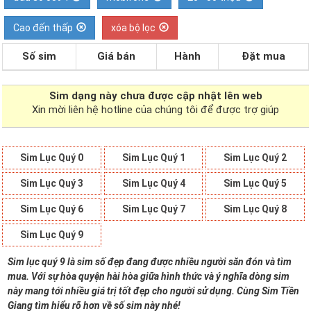
Cao đến thấp
xóa bộ lọc
Số sim
Giá bán
Hành
Đặt mua
Sim dạng
này chưa được cập nhật lên web
Xin mời liên hệ hotline của chúng tôi để được trợ giúp
Sim Lục Quý 0
Sim Lục Quý 1
Sim Lục Quý 2
Sim Lục Quý 3
Sim Lục Quý 4
Sim Lục Quý 5
Sim Lục Quý 6
Sim Lục Quý 7
Sim Lục Quý 8
Sim Lục Quý 9
Sim lục quý 9 là sim số đẹp đang được nhiều người săn đón và tìm
mua. Với sự hòa quyện hài hòa giữa hình thức và ý nghĩa dòng sim
này mang tới nhiều giá trị tốt đẹp cho người sử dụng. Cùng Sim Tiền
Giang tìm hiểu rõ hơn về số sim này nhé!