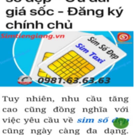
Simtiengiang.vn.
Sim Tiền Giang là đơn vị cung cấp sim số đẹp lục quý 9, sim giá rẻ
uy tín chất lượng.
Chọn mua sim số đẹp thường mất nhiều thời gian ở khoản lựa số,
một số phải vừa đẹp, vừa tốt về phong thủy thì mới là sim hoàn
hảo. Vậy phải làm sao?
- Cách nhanh nhất để chọn mua được sim lục quý 9 là bạn vào
trang chủ của Sim Tiền Giang, chọn mục “Sim giảm giá “ ở ngay
đầu trang chủ. Đây là danh sách sim được đại lý giảm giá vì một số
lý do nên bạn có thể chọn mua được số đẹp lại có giá cực rẻ nữa.
Ngoài ra quý khách chưa ưng ý về sim luc quy 9 có cũng thể tham
khảo thêm Sim Vinaphone,Sim Gmobile, Sim Lục Quý,
Sim Năm
Sinh
..