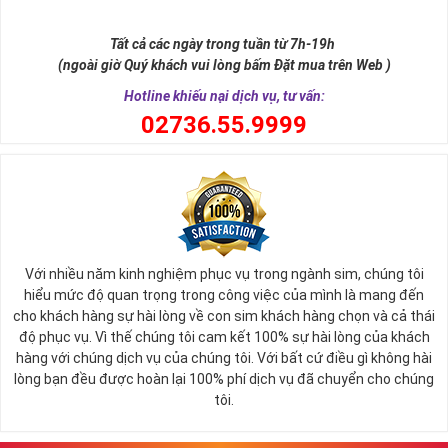
như để đến được ngai vàng cần bước qua 9 bậc thềm. Hay trong
sự tích vua hùng kén rể lễ vật cần đủ voi 9 ngà, gà 9 cựa, ngựa 9
Tất cả các ngày trong tuần từ 7h-19h
hồng mao. Bởi đây là con số đẹp nhất, quyền quý nhất trong tất cả
(ngoài giờ Quý khách vui lòng bấm Đặt mua trên Web )
các số còn lại nó đại diện cho quyền lực, sức mạnh, sự kiêu hãnh
quý tộc.
Hotline khiếu nại dịch vụ, tư vấn:
0
2736.55.9999
Với nhiều năm kinh nghiệm phục vụ trong ngành sim, chúng tôi
hiểu mức độ quan trọng trong công việc của mình là mang đến
cho khách hàng sự hài lòng về con sim khách hàng chọn và cả thái
độ phục vụ. Vì thế chúng tôi cam kết 100% sự hài lòng của khách
hàng với chúng dịch vụ của chúng tôi. Với bất cứ điều gì không hài
lòng bạn đều được hoàn lại 100% phí dịch vụ đã chuyển cho chúng
Sim Lục Quý 9 có ý nghĩa gì?
tôi.
Ngày nay dùng sim lục quý 9 chính là các doanh nhân, người thành
đạt, người có vị thế khẳng định tên tuổi, uy tín của mình trên