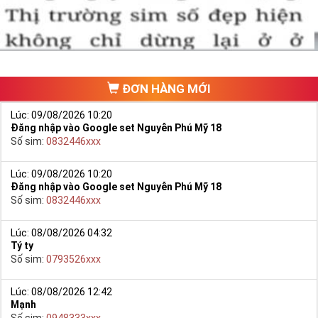
ĐƠN HÀNG MỚI
Hướng dẫn mua Sim Lục Quý 9 tại Simtiengiang.vn.
Lúc: 09/08/2026 10:20
- Bạn cũng có thể mua sim bằng cách như sau:
Đăng nhập vào Google set Nguyễn Phú Mỹ 18
Số sim:
0832446xxx
+ Bước 1: Bạn truy cập vào truy cập vào Google gõ Simtiengiang.vn
bấm vào link
Lúc: 09/08/2026 10:20
+ Bước 2: Bạn chọn “Sim Lục Quý” ở danh mục “Sim theo loại”
Đăng nhập vào Google set Nguyễn Phú Mỹ 18
ngay bên góc trái màn hình. Sau đó chọn Sim Lục Quý 9.
Số sim:
0832446xxx
+ Bước 3: Khi các số sim lục quý 9 xuất hiện, bạn có thể chọn
mạng, đầu số, phân loại,… để lọc ra những yêu cầu của bạn, giúp
Lúc: 08/08/2026 04:32
Tý ty
bạn tìm sim nhanh nhất.
Số sim:
0793526xxx
+ Bước 4: Khi đã chọn được số ưng ý, bạn chọn “Đặt mua” và điền
các thông tin cá nhân của bạn.
Lúc: 08/08/2026 12:42
Mạnh
+ Bước 5: Sau khi nhận được đơn đặt hàng của bạn, nhân viên sẽ
Số sim:
0948333xxx