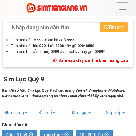
#
Tìm sim
Tìm sim có số
9999
bạn hãy gõ
9999
Tìm sim có đầu
090
đuôi
8888
hãy gõ
090*8888
Tìm sim bắt đầu bằng
0909
đuôi bất kỳ, hãy gõ:
0909*
Bấm vào đây để tìm kiếm nâng cao
Sim Lục Quý 9
Bạn đã sở hữu Sim Lục Quý 9 với các mạng Viettel, Vinaphone, Mobifone,
Vietnamobile tại Simtiengiang.vn chưa? Nếu chưa thì hãy xem ngay nhé!
Nhà mạng
Đầu số
Mức giá
Sắp xếp
Chọn đầu số:
đầu số 059
mobifone
10 - 20 triệu