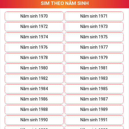
SIM THEO NĂM SINH
thương trường. Sở hữu sim số đẹp lục quý, sim lục quý 9 nói chung
sẽ giúp bạn xây dựng thương hiệu, tạo ấn tượng với đối tác kinh
doanh biến nó thành vũ khí sắc bén đánh bại mọi đối thủ cạnh
Năm sinh 1970
Năm sinh 1971
tranh trên bàn đàm phán.
Năm sinh 1972
Năm sinh 1973
Ý nghĩa Sim Lục Quý 9 được coi biểu trưng cho sức mạnh và quyền
lực của bậc đế vương. Việc kết hợp 6 con số 9 lại thành bộ lục quý
Năm sinh 1974
Năm sinh 1975
sẽ giúp cho
sim số đẹp
giàu ý nghĩa phong thủy thể hiện đẳng cấp,
Năm sinh 1976
Năm sinh 1977
địa vị và tiền tài.
Năm sinh 1978
Năm sinh 1979
Theo phong thủy đây còn là số sim kích tài, chiêu lộc đem đến
cuộc sống giàu sang phú quý cho mọi người. Bên cạnh đó số sim
Năm sinh 1980
Năm sinh 1981
còn là bùa hộ mệnh xua đuổi tà khí, vận hạn giúp cuộc sống bạn
luôn bình an và hạnh phúc.
Năm sinh 1982
Năm sinh 1983
Tại sao nên sở hữu Sim Lục Quý 9?
Năm sinh 1984
Năm sinh 1985
Năm sinh 1986
Năm sinh 1987
Năm sinh 1988
Năm sinh 1989
Năm sinh 1990
Năm sinh 1991