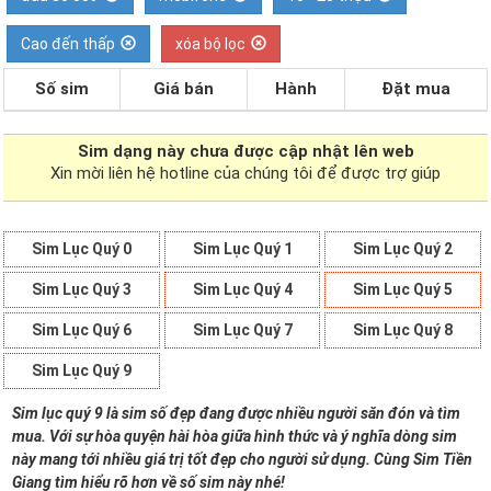
Cao đến thấp
xóa bộ lọc
Số sim
Giá bán
Hành
Đặt mua
Sim dạng
này chưa được cập nhật lên web
Xin mời liên hệ hotline của chúng tôi để được trợ giúp
Sim Lục Quý 0
Sim Lục Quý 1
Sim Lục Quý 2
Sim Lục Quý 3
Sim Lục Quý 4
Sim Lục Quý 5
Sim Lục Quý 6
Sim Lục Quý 7
Sim Lục Quý 8
Sim Lục Quý 9
Sim lục quý 9 là sim số đẹp đang được nhiều người săn đón và tìm
mua. Với sự hòa quyện hài hòa giữa hình thức và ý nghĩa dòng sim
này mang tới nhiều giá trị tốt đẹp cho người sử dụng. Cùng Sim Tiền
Giang tìm hiểu rõ hơn về số sim này nhé!