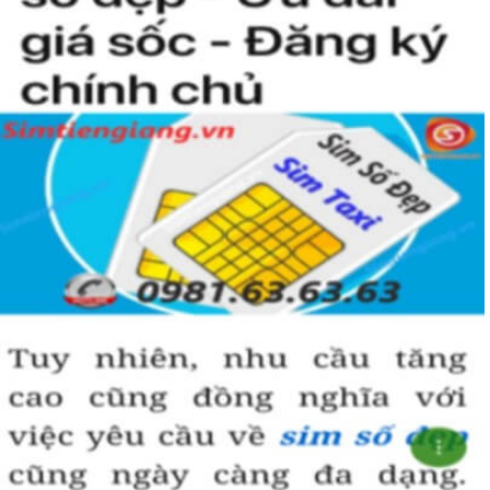
Simtiengiang.vn.
Sim Tiền Giang là đơn vị cung cấp sim số đẹp lục quý 9, sim giá rẻ
uy tín chất lượng.
Chọn mua sim số đẹp thường mất nhiều thời gian ở khoản lựa số,
một số phải vừa đẹp, vừa tốt về phong thủy thì mới là sim hoàn
hảo. Vậy phải làm sao?
- Cách nhanh nhất để chọn mua được sim lục quý 9 là bạn vào
trang chủ của Sim Tiền Giang, chọn mục “Sim giảm giá “ ở ngay
đầu trang chủ. Đây là danh sách sim được đại lý giảm giá vì một số
lý do nên bạn có thể chọn mua được số đẹp lại có giá cực rẻ nữa.
Ngoài ra quý khách chưa ưng ý về sim luc quy 9 có cũng thể tham
khảo thêm Sim Vinaphone,Sim Gmobile, Sim Lục Quý,
Sim Năm
Sinh
..