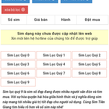
xóa bộ lọc
Số sim
Giá bán
Hành
Đặt mua
Sim dạng
này chưa được cập nhật lên web
Xin mời liên hệ hotline của chúng tôi để được trợ giúp
Sim Lục Quý 0
Sim Lục Quý 1
Sim Lục Quý 2
Sim Lục Quý 3
Sim Lục Quý 4
Sim Lục Quý 5
Sim Lục Quý 6
Sim Lục Quý 7
Sim Lục Quý 8
Sim Lục Quý 9
Sim lục quý 9 là sim số đẹp đang được nhiều người săn đón và tìm
mua. Với sự hòa quyện hài hòa giữa hình thức và ý nghĩa dòng sim
này mang tới nhiều giá trị tốt đẹp cho người sử dụng. Cùng Sim Tiền
Giang tìm hiểu rõ hơn về số sim này nhé!