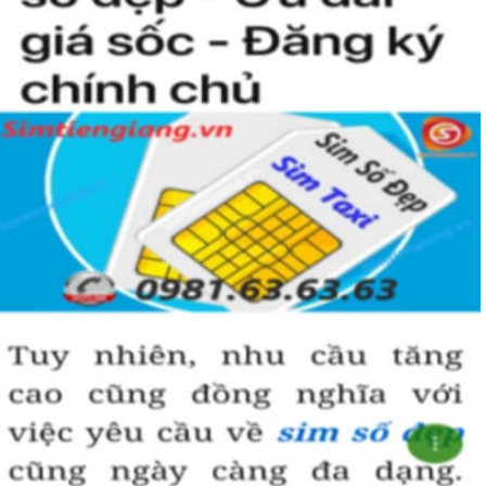
Simtiengiang.vn.
Sim Tiền Giang là đơn vị cung cấp sim số đẹp lục quý 9, sim giá rẻ
uy tín chất lượng.
Chọn mua sim số đẹp thường mất nhiều thời gian ở khoản lựa số,
một số phải vừa đẹp, vừa tốt về phong thủy thì mới là sim hoàn
hảo. Vậy phải làm sao?
- Cách nhanh nhất để chọn mua được sim lục quý 9 là bạn vào
trang chủ của Sim Tiền Giang, chọn mục “Sim giảm giá “ ở ngay
đầu trang chủ. Đây là danh sách sim được đại lý giảm giá vì một số
lý do nên bạn có thể chọn mua được số đẹp lại có giá cực rẻ nữa.
Ngoài ra quý khách chưa ưng ý về sim luc quy 9 có cũng thể tham
khảo thêm Sim Vinaphone,Sim Gmobile, Sim Lục Quý,
Sim Năm
Sinh
..