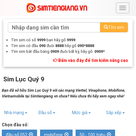
#
Tìm sim
Tìm sim có số
9999
bạn hãy gõ
9999
Tìm sim có đầu
090
đuôi
8888
hãy gõ
090*8888
Tìm sim bắt đầu bằng
0909
đuôi bất kỳ, hãy gõ:
0909*
Bấm vào đây để tìm kiếm nâng cao
Sim Lục Quý 9
Bạn đã sở hữu Sim Lục Quý 9 với các mạng Viettel, Vinaphone, Mobifone,
Vietnamobile tại Simtiengiang.vn chưa? Nếu chưa thì hãy xem ngay nhé!
Nhà mạng
Đầu số
Mức giá
Sắp xếp
Chọn đầu số:
đầu số 052
mobifone
50 - 100 triệu