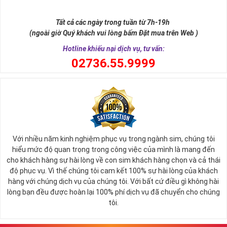
như để đến được ngai vàng cần bước qua 9 bậc thềm. Hay trong
sự tích vua hùng kén rể lễ vật cần đủ voi 9 ngà, gà 9 cựa, ngựa 9
Tất cả các ngày trong tuần từ 7h-19h
hồng mao. Bởi đây là con số đẹp nhất, quyền quý nhất trong tất cả
(ngoài giờ Quý khách vui lòng bấm Đặt mua trên Web )
các số còn lại nó đại diện cho quyền lực, sức mạnh, sự kiêu hãnh
quý tộc.
Hotline khiếu nại dịch vụ, tư vấn:
0
2736.55.9999
Với nhiều năm kinh nghiệm phục vụ trong ngành sim, chúng tôi
hiểu mức độ quan trọng trong công việc của mình là mang đến
cho khách hàng sự hài lòng về con sim khách hàng chọn và cả thái
độ phục vụ. Vì thế chúng tôi cam kết 100% sự hài lòng của khách
hàng với chúng dịch vụ của chúng tôi. Với bất cứ điều gì không hài
lòng bạn đều được hoàn lại 100% phí dịch vụ đã chuyển cho chúng
Sim Lục Quý 9 có ý nghĩa gì?
tôi.
Ngày nay dùng sim lục quý 9 chính là các doanh nhân, người thành
đạt, người có vị thế khẳng định tên tuổi, uy tín của mình trên