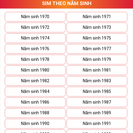
SIM THEO NĂM SINH
thương trường. Sở hữu sim số đẹp lục quý, sim lục quý 9 nói chung
sẽ giúp bạn xây dựng thương hiệu, tạo ấn tượng với đối tác kinh
doanh biến nó thành vũ khí sắc bén đánh bại mọi đối thủ cạnh
Năm sinh 1970
Năm sinh 1971
tranh trên bàn đàm phán.
Năm sinh 1972
Năm sinh 1973
Ý nghĩa Sim Lục Quý 9 được coi biểu trưng cho sức mạnh và quyền
lực của bậc đế vương. Việc kết hợp 6 con số 9 lại thành bộ lục quý
Năm sinh 1974
Năm sinh 1975
sẽ giúp cho
sim số đẹp
giàu ý nghĩa phong thủy thể hiện đẳng cấp,
Năm sinh 1976
Năm sinh 1977
địa vị và tiền tài.
Năm sinh 1978
Năm sinh 1979
Theo phong thủy đây còn là số sim kích tài, chiêu lộc đem đến
cuộc sống giàu sang phú quý cho mọi người. Bên cạnh đó số sim
Năm sinh 1980
Năm sinh 1981
còn là bùa hộ mệnh xua đuổi tà khí, vận hạn giúp cuộc sống bạn
luôn bình an và hạnh phúc.
Năm sinh 1982
Năm sinh 1983
Tại sao nên sở hữu Sim Lục Quý 9?
Năm sinh 1984
Năm sinh 1985
Năm sinh 1986
Năm sinh 1987
Năm sinh 1988
Năm sinh 1989
Năm sinh 1990
Năm sinh 1991