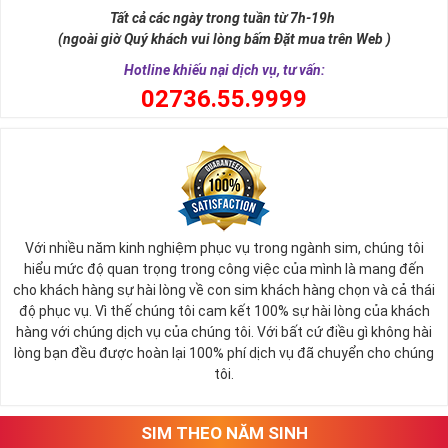
sự tích vua hùng kén rể lễ vật cần đủ voi 9 ngà, gà 9 cựa, ngựa 9
Tất cả các ngày trong tuần từ 7h-19h
hồng mao. Bởi đây là con số đẹp nhất, quyền quý nhất trong tất cả
(ngoài giờ Quý khách vui lòng bấm Đặt mua trên Web )
các số còn lại nó đại diện cho quyền lực, sức mạnh, sự kiêu hãnh
quý tộc.
Hotline khiếu nại dịch vụ, tư vấn:
0
2736.55.9999
Với nhiều năm kinh nghiệm phục vụ trong ngành sim, chúng tôi
hiểu mức độ quan trọng trong công việc của mình là mang đến
cho khách hàng sự hài lòng về con sim khách hàng chọn và cả thái
độ phục vụ. Vì thế chúng tôi cam kết 100% sự hài lòng của khách
hàng với chúng dịch vụ của chúng tôi. Với bất cứ điều gì không hài
lòng bạn đều được hoàn lại 100% phí dịch vụ đã chuyển cho chúng
Sim Lục Quý 9 có ý nghĩa gì?
tôi.
Ngày nay dùng sim lục quý 9 chính là các doanh nhân, người thành
đạt, người có vị thế khẳng định tên tuổi, uy tín của mình trên
SIM THEO NĂM SINH
thương trường. Sở hữu sim số đẹp lục quý, sim lục quý 9 nói chung