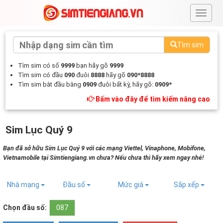
#
Tìm sim
Tìm sim có số
9999
bạn hãy gõ
9999
Tìm sim có đầu
090
đuôi
8888
hãy gõ
090*8888
Tìm sim bắt đầu bằng
0909
đuôi bất kỳ, hãy gõ:
0909*
Bấm vào đây để tìm kiếm nâng cao
Sim Lục Quý 9
Bạn đã sở hữu Sim Lục Quý 9 với các mạng Viettel, Vinaphone, Mobifone,
Vietnamobile tại Simtiengiang.vn chưa? Nếu chưa thì hãy xem ngay nhé!
Nhà mạng
Đầu số
Mức giá
Sắp xếp
Chọn đầu số:
087