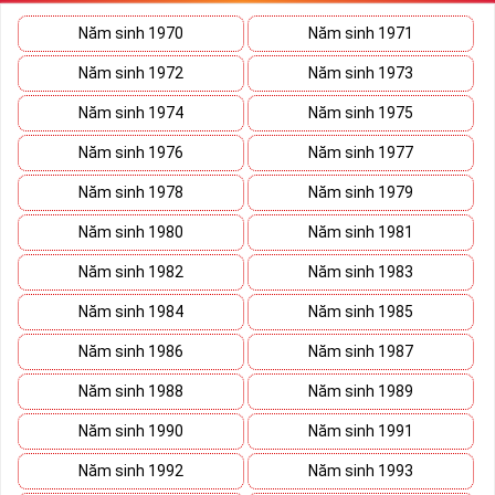
sẽ giúp bạn xây dựng thương hiệu, tạo ấn tượng với đối tác kinh
doanh biến nó thành vũ khí sắc bén đánh bại mọi đối thủ cạnh
Năm sinh 1970
Năm sinh 1971
tranh trên bàn đàm phán.
Năm sinh 1972
Năm sinh 1973
Ý nghĩa Sim Lục Quý 9 được coi biểu trưng cho sức mạnh và quyền
lực của bậc đế vương. Việc kết hợp 6 con số 9 lại thành bộ lục quý
Năm sinh 1974
Năm sinh 1975
sẽ giúp cho
sim số đẹp
giàu ý nghĩa phong thủy thể hiện đẳng cấp,
Năm sinh 1976
Năm sinh 1977
địa vị và tiền tài.
Năm sinh 1978
Năm sinh 1979
Theo phong thủy đây còn là số sim kích tài, chiêu lộc đem đến
cuộc sống giàu sang phú quý cho mọi người. Bên cạnh đó số sim
Năm sinh 1980
Năm sinh 1981
còn là bùa hộ mệnh xua đuổi tà khí, vận hạn giúp cuộc sống bạn
luôn bình an và hạnh phúc.
Năm sinh 1982
Năm sinh 1983
Tại sao nên sở hữu Sim Lục Quý 9?
Năm sinh 1984
Năm sinh 1985
Năm sinh 1986
Năm sinh 1987
Năm sinh 1988
Năm sinh 1989
Năm sinh 1990
Năm sinh 1991
Năm sinh 1992
Năm sinh 1993