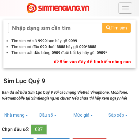
#
Tìm sim
Tìm sim có số
9999
bạn hãy gõ
9999
Tìm sim có đầu
090
đuôi
8888
hãy gõ
090*8888
Tìm sim bắt đầu bằng
0909
đuôi bất kỳ, hãy gõ:
0909*
Bấm vào đây để tìm kiếm nâng cao
Sim Lục Quý 9
Bạn đã sở hữu Sim Lục Quý 9 với các mạng Viettel, Vinaphone, Mobifone,
Vietnamobile tại Simtiengiang.vn chưa? Nếu chưa thì hãy xem ngay nhé!
Nhà mạng
Đầu số
Mức giá
Sắp xếp
Chọn đầu số:
087