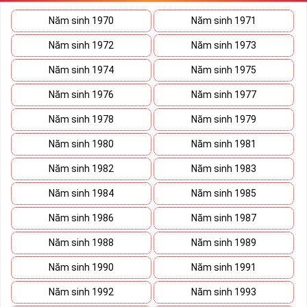
sẽ giúp bạn xây dựng thương hiệu, tạo ấn tượng với đối tác kinh
doanh biến nó thành vũ khí sắc bén đánh bại mọi đối thủ cạnh
Năm sinh 1970
Năm sinh 1971
tranh trên bàn đàm phán.
Năm sinh 1972
Năm sinh 1973
Ý nghĩa Sim Lục Quý 9 được coi biểu trưng cho sức mạnh và quyền
lực của bậc đế vương. Việc kết hợp 6 con số 9 lại thành bộ lục quý
Năm sinh 1974
Năm sinh 1975
sẽ giúp cho
sim số đẹp
giàu ý nghĩa phong thủy thể hiện đẳng cấp,
Năm sinh 1976
Năm sinh 1977
địa vị và tiền tài.
Năm sinh 1978
Năm sinh 1979
Theo phong thủy đây còn là số sim kích tài, chiêu lộc đem đến
cuộc sống giàu sang phú quý cho mọi người. Bên cạnh đó số sim
Năm sinh 1980
Năm sinh 1981
còn là bùa hộ mệnh xua đuổi tà khí, vận hạn giúp cuộc sống bạn
luôn bình an và hạnh phúc.
Năm sinh 1982
Năm sinh 1983
Tại sao nên sở hữu Sim Lục Quý 9?
Năm sinh 1984
Năm sinh 1985
Năm sinh 1986
Năm sinh 1987
Năm sinh 1988
Năm sinh 1989
Năm sinh 1990
Năm sinh 1991
Năm sinh 1992
Năm sinh 1993