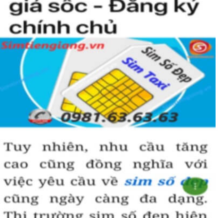
Sim Tiền Giang là đơn vị cung cấp sim số đẹp lục quý 9, sim giá rẻ
uy tín chất lượng.
Chọn mua sim số đẹp thường mất nhiều thời gian ở khoản lựa số,
một số phải vừa đẹp, vừa tốt về phong thủy thì mới là sim hoàn
hảo. Vậy phải làm sao?
- Cách nhanh nhất để chọn mua được sim lục quý 9 là bạn vào
trang chủ của Sim Tiền Giang, chọn mục “Sim giảm giá “ ở ngay
đầu trang chủ. Đây là danh sách sim được đại lý giảm giá vì một số
lý do nên bạn có thể chọn mua được số đẹp lại có giá cực rẻ nữa.
Ngoài ra quý khách chưa ưng ý về sim luc quy 9 có cũng thể tham
khảo thêm Sim Vinaphone,Sim Gmobile, Sim Lục Quý,
Sim Năm
Sinh
..