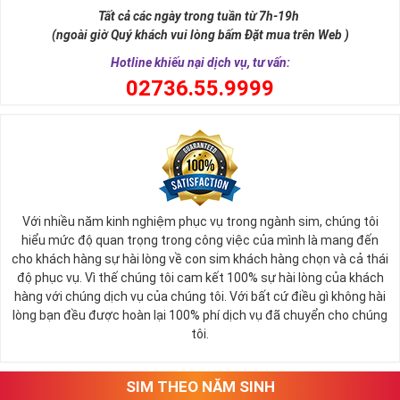
sự tích vua hùng kén rể lễ vật cần đủ voi 9 ngà, gà 9 cựa, ngựa 9
Tất cả các ngày trong tuần từ 7h-19h
hồng mao. Bởi đây là con số đẹp nhất, quyền quý nhất trong tất cả
(ngoài giờ Quý khách vui lòng bấm Đặt mua trên Web )
các số còn lại nó đại diện cho quyền lực, sức mạnh, sự kiêu hãnh
quý tộc.
Hotline khiếu nại dịch vụ, tư vấn:
0
2736.55.9999
Với nhiều năm kinh nghiệm phục vụ trong ngành sim, chúng tôi
hiểu mức độ quan trọng trong công việc của mình là mang đến
cho khách hàng sự hài lòng về con sim khách hàng chọn và cả thái
độ phục vụ. Vì thế chúng tôi cam kết 100% sự hài lòng của khách
hàng với chúng dịch vụ của chúng tôi. Với bất cứ điều gì không hài
lòng bạn đều được hoàn lại 100% phí dịch vụ đã chuyển cho chúng
Sim Lục Quý 9 có ý nghĩa gì?
tôi.
Ngày nay dùng sim lục quý 9 chính là các doanh nhân, người thành
đạt, người có vị thế khẳng định tên tuổi, uy tín của mình trên
SIM THEO NĂM SINH
thương trường. Sở hữu sim số đẹp lục quý, sim lục quý 9 nói chung