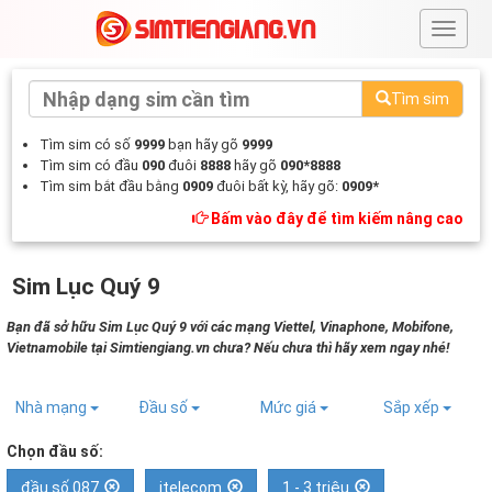
#
Tìm sim
Tìm sim có số
9999
bạn hãy gõ
9999
Tìm sim có đầu
090
đuôi
8888
hãy gõ
090*8888
Tìm sim bắt đầu bằng
0909
đuôi bất kỳ, hãy gõ:
0909*
Bấm vào đây để tìm kiếm nâng cao
Sim Lục Quý 9
Bạn đã sở hữu Sim Lục Quý 9 với các mạng Viettel, Vinaphone, Mobifone,
Vietnamobile tại Simtiengiang.vn chưa? Nếu chưa thì hãy xem ngay nhé!
Nhà mạng
Đầu số
Mức giá
Sắp xếp
Chọn đầu số:
đầu số 087
itelecom
1 - 3 triệu