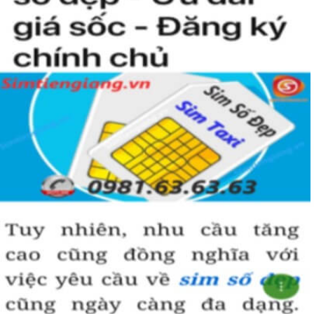
Simtiengiang.vn.
Sim Tiền Giang là đơn vị cung cấp sim số đẹp lục quý 9, sim giá rẻ
uy tín chất lượng.
Chọn mua sim số đẹp thường mất nhiều thời gian ở khoản lựa số,
một số phải vừa đẹp, vừa tốt về phong thủy thì mới là sim hoàn
hảo. Vậy phải làm sao?
- Cách nhanh nhất để chọn mua được sim lục quý 9 là bạn vào
trang chủ của Sim Tiền Giang, chọn mục “Sim giảm giá “ ở ngay
đầu trang chủ. Đây là danh sách sim được đại lý giảm giá vì một số
lý do nên bạn có thể chọn mua được số đẹp lại có giá cực rẻ nữa.
Ngoài ra quý khách chưa ưng ý về sim luc quy 9 có cũng thể tham
khảo thêm Sim Vinaphone,Sim Gmobile, Sim Lục Quý,
Sim Năm
Sinh
..
Hướng dẫn mua Sim Lục Quý 9 tại Simtiengiang.vn.
- Bạn cũng có thể mua sim bằng cách như sau:
+ Bước 1: Bạn truy cập vào truy cập vào Google gõ Simtiengiang.vn
bấm vào link
+ Bước 2: Bạn chọn “Sim Lục Quý” ở danh mục “Sim theo loại”