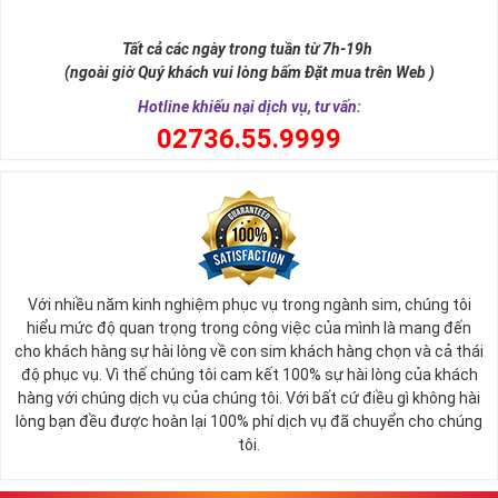
như để đến được ngai vàng cần bước qua 9 bậc thềm. Hay trong
sự tích vua hùng kén rể lễ vật cần đủ voi 9 ngà, gà 9 cựa, ngựa 9
Tất cả các ngày trong tuần từ 7h-19h
hồng mao. Bởi đây là con số đẹp nhất, quyền quý nhất trong tất cả
(ngoài giờ Quý khách vui lòng bấm Đặt mua trên Web )
các số còn lại nó đại diện cho quyền lực, sức mạnh, sự kiêu hãnh
quý tộc.
Hotline khiếu nại dịch vụ, tư vấn:
0
2736.55.9999
Với nhiều năm kinh nghiệm phục vụ trong ngành sim, chúng tôi
hiểu mức độ quan trọng trong công việc của mình là mang đến
cho khách hàng sự hài lòng về con sim khách hàng chọn và cả thái
độ phục vụ. Vì thế chúng tôi cam kết 100% sự hài lòng của khách
hàng với chúng dịch vụ của chúng tôi. Với bất cứ điều gì không hài
lòng bạn đều được hoàn lại 100% phí dịch vụ đã chuyển cho chúng
Sim Lục Quý 9 có ý nghĩa gì?
tôi.
Ngày nay dùng sim lục quý 9 chính là các doanh nhân, người thành
đạt, người có vị thế khẳng định tên tuổi, uy tín của mình trên