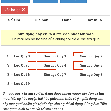
xóa bộ lọc
Số sim
Giá bán
Hành
Đặt mua
Sim dạng
này chưa được cập nhật lên web
Xin mời liên hệ hotline của chúng tôi để được trợ giúp
Sim Lục Quý 0
Sim Lục Quý 1
Sim Lục Quý 2
Sim Lục Quý 3
Sim Lục Quý 4
Sim Lục Quý 5
Sim Lục Quý 6
Sim Lục Quý 7
Sim Lục Quý 8
Sim Lục Quý 9
Sim lục quý 9 là sim số đẹp đang được nhiều người săn đón và tìm
mua. Với sự hòa quyện hài hòa giữa hình thức và ý nghĩa dòng sim
này mang tới nhiều giá trị tốt đẹp cho người sử dụng. Cùng Sim Tiền
Giang tìm hiểu rõ hơn về số sim này nhé!