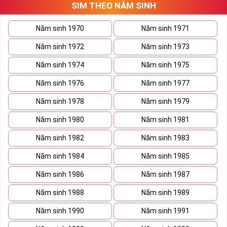
SIM THEO NĂM SINH
thương trường. Sở hữu sim số đẹp lục quý, sim lục quý 9 nói chung
sẽ giúp bạn xây dựng thương hiệu, tạo ấn tượng với đối tác kinh
doanh biến nó thành vũ khí sắc bén đánh bại mọi đối thủ cạnh
Năm sinh 1970
Năm sinh 1971
tranh trên bàn đàm phán.
Năm sinh 1972
Năm sinh 1973
Ý nghĩa Sim Lục Quý 9 được coi biểu trưng cho sức mạnh và quyền
lực của bậc đế vương. Việc kết hợp 6 con số 9 lại thành bộ lục quý
Năm sinh 1974
Năm sinh 1975
sẽ giúp cho
sim số đẹp
giàu ý nghĩa phong thủy thể hiện đẳng cấp,
Năm sinh 1976
Năm sinh 1977
địa vị và tiền tài.
Năm sinh 1978
Năm sinh 1979
Theo phong thủy đây còn là số sim kích tài, chiêu lộc đem đến
cuộc sống giàu sang phú quý cho mọi người. Bên cạnh đó số sim
Năm sinh 1980
Năm sinh 1981
còn là bùa hộ mệnh xua đuổi tà khí, vận hạn giúp cuộc sống bạn
luôn bình an và hạnh phúc.
Năm sinh 1982
Năm sinh 1983
Tại sao nên sở hữu Sim Lục Quý 9?
Năm sinh 1984
Năm sinh 1985
Năm sinh 1986
Năm sinh 1987
Năm sinh 1988
Năm sinh 1989
Năm sinh 1990
Năm sinh 1991