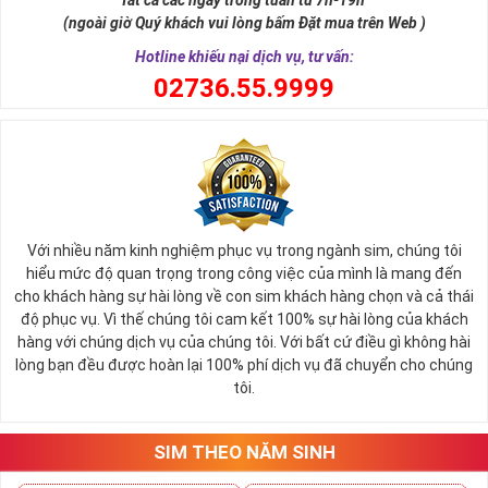
Tất cả các ngày trong tuần từ 7h-19h
hồng mao. Bởi đây là con số đẹp nhất, quyền quý nhất trong tất cả
(ngoài giờ Quý khách vui lòng bấm Đặt mua trên Web )
các số còn lại nó đại diện cho quyền lực, sức mạnh, sự kiêu hãnh
quý tộc.
Hotline khiếu nại dịch vụ, tư vấn:
0
2736.55.9999
Với nhiều năm kinh nghiệm phục vụ trong ngành sim, chúng tôi
hiểu mức độ quan trọng trong công việc của mình là mang đến
cho khách hàng sự hài lòng về con sim khách hàng chọn và cả thái
độ phục vụ. Vì thế chúng tôi cam kết 100% sự hài lòng của khách
hàng với chúng dịch vụ của chúng tôi. Với bất cứ điều gì không hài
lòng bạn đều được hoàn lại 100% phí dịch vụ đã chuyển cho chúng
Sim Lục Quý 9 có ý nghĩa gì?
tôi.
Ngày nay dùng sim lục quý 9 chính là các doanh nhân, người thành
đạt, người có vị thế khẳng định tên tuổi, uy tín của mình trên
SIM THEO NĂM SINH
thương trường. Sở hữu sim số đẹp lục quý, sim lục quý 9 nói chung
sẽ giúp bạn xây dựng thương hiệu, tạo ấn tượng với đối tác kinh