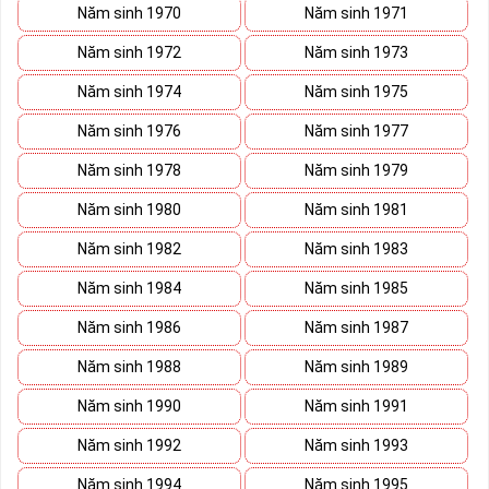
doanh biến nó thành vũ khí sắc bén đánh bại mọi đối thủ cạnh
Năm sinh 1970
Năm sinh 1971
tranh trên bàn đàm phán.
Năm sinh 1972
Năm sinh 1973
Ý nghĩa Sim Lục Quý 9 được coi biểu trưng cho sức mạnh và quyền
lực của bậc đế vương. Việc kết hợp 6 con số 9 lại thành bộ lục quý
Năm sinh 1974
Năm sinh 1975
sẽ giúp cho
sim số đẹp
giàu ý nghĩa phong thủy thể hiện đẳng cấp,
Năm sinh 1976
Năm sinh 1977
địa vị và tiền tài.
Năm sinh 1978
Năm sinh 1979
Theo phong thủy đây còn là số sim kích tài, chiêu lộc đem đến
cuộc sống giàu sang phú quý cho mọi người. Bên cạnh đó số sim
Năm sinh 1980
Năm sinh 1981
còn là bùa hộ mệnh xua đuổi tà khí, vận hạn giúp cuộc sống bạn
luôn bình an và hạnh phúc.
Năm sinh 1982
Năm sinh 1983
Tại sao nên sở hữu Sim Lục Quý 9?
Năm sinh 1984
Năm sinh 1985
Năm sinh 1986
Năm sinh 1987
Năm sinh 1988
Năm sinh 1989
Năm sinh 1990
Năm sinh 1991
Năm sinh 1992
Năm sinh 1993
Năm sinh 1994
Năm sinh 1995