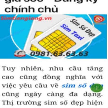
uy tín chất lượng.
Chọn mua sim số đẹp thường mất nhiều thời gian ở khoản lựa số,
một số phải vừa đẹp, vừa tốt về phong thủy thì mới là sim hoàn
hảo. Vậy phải làm sao?
- Cách nhanh nhất để chọn mua được sim lục quý 9 là bạn vào
trang chủ của Sim Tiền Giang, chọn mục “Sim giảm giá “ ở ngay
đầu trang chủ. Đây là danh sách sim được đại lý giảm giá vì một số
lý do nên bạn có thể chọn mua được số đẹp lại có giá cực rẻ nữa.
Ngoài ra quý khách chưa ưng ý về sim luc quy 9 có cũng thể tham
khảo thêm Sim Vinaphone,Sim Gmobile, Sim Lục Quý,
Sim Năm
Sinh
..