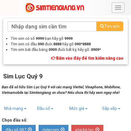
#
Tìm sim
Tìm sim có số
9999
bạn hãy gõ
9999
Tìm sim có đầu
090
đuôi
8888
hãy gõ
090*8888
Tìm sim bắt đầu bằng
0909
đuôi bất kỳ, hãy gõ:
0909*
Bấm vào đây để tìm kiếm nâng cao
Sim Lục Quý 9
Bạn đã sở hữu Sim Lục Quý 9 với các mạng Viettel, Vinaphone, Mobifone,
Vietnamobile tại Simtiengiang.vn chưa? Nếu chưa thì hãy xem ngay nhé!
Nhà mạng
Đầu số
Mức giá
Sắp xếp
Chọn đầu số:
đầu số 087
itelecom
xóa bộ lọc