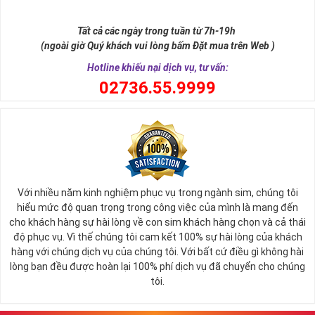
như để đến được ngai vàng cần bước qua 9 bậc thềm. Hay trong
sự tích vua hùng kén rể lễ vật cần đủ voi 9 ngà, gà 9 cựa, ngựa 9
Tất cả các ngày trong tuần từ 7h-19h
hồng mao. Bởi đây là con số đẹp nhất, quyền quý nhất trong tất cả
(ngoài giờ Quý khách vui lòng bấm Đặt mua trên Web )
các số còn lại nó đại diện cho quyền lực, sức mạnh, sự kiêu hãnh
quý tộc.
Hotline khiếu nại dịch vụ, tư vấn:
0
2736.55.9999
Với nhiều năm kinh nghiệm phục vụ trong ngành sim, chúng tôi
hiểu mức độ quan trọng trong công việc của mình là mang đến
cho khách hàng sự hài lòng về con sim khách hàng chọn và cả thái
độ phục vụ. Vì thế chúng tôi cam kết 100% sự hài lòng của khách
hàng với chúng dịch vụ của chúng tôi. Với bất cứ điều gì không hài
lòng bạn đều được hoàn lại 100% phí dịch vụ đã chuyển cho chúng
Sim Lục Quý 9 có ý nghĩa gì?
tôi.
Ngày nay dùng sim lục quý 9 chính là các doanh nhân, người thành
đạt, người có vị thế khẳng định tên tuổi, uy tín của mình trên