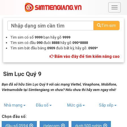
#
Tìm sim
Tìm sim có số
9999
bạn hãy gõ
9999
Tìm sim có đầu
090
đuôi
8888
hãy gõ
090*8888
Tìm sim bắt đầu bằng
0909
đuôi bất kỳ, hãy gõ:
0909*
Bấm vào đây để tìm kiếm nâng cao
Sim Lục Quý 9
Bạn đã sở hữu Sim Lục Quý 9 với các mạng Viettel, Vinaphone, Mobifone,
Vietnamobile tại Simtiengiang.vn chưa? Nếu chưa thì hãy xem ngay nhé!
Nhà mạng
Đầu số
Mức giá
Sắp xếp
Chọn đầu số:
đầu số 0594
itelecom
dưới 500 nghìn