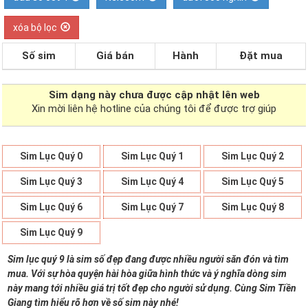
xóa bộ lọc
Số sim
Giá bán
Hành
Đặt mua
Sim dạng
này chưa được cập nhật lên web
Xin mời liên hệ hotline của chúng tôi để được trợ giúp
Sim Lục Quý 0
Sim Lục Quý 1
Sim Lục Quý 2
Sim Lục Quý 3
Sim Lục Quý 4
Sim Lục Quý 5
Sim Lục Quý 6
Sim Lục Quý 7
Sim Lục Quý 8
Sim Lục Quý 9
Sim lục quý 9 là sim số đẹp đang được nhiều người săn đón và tìm
mua. Với sự hòa quyện hài hòa giữa hình thức và ý nghĩa dòng sim
này mang tới nhiều giá trị tốt đẹp cho người sử dụng. Cùng Sim Tiền
Giang tìm hiểu rõ hơn về số sim này nhé!