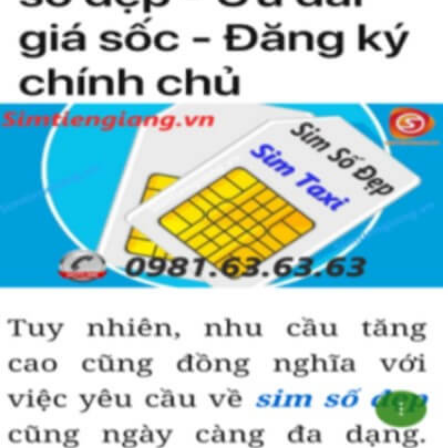
Simtiengiang.vn.
Sim Tiền Giang là đơn vị cung cấp sim số đẹp lục quý 9, sim giá rẻ
uy tín chất lượng.
Chọn mua sim số đẹp thường mất nhiều thời gian ở khoản lựa số,
một số phải vừa đẹp, vừa tốt về phong thủy thì mới là sim hoàn
hảo. Vậy phải làm sao?
- Cách nhanh nhất để chọn mua được sim lục quý 9 là bạn vào
trang chủ của Sim Tiền Giang, chọn mục “Sim giảm giá “ ở ngay
đầu trang chủ. Đây là danh sách sim được đại lý giảm giá vì một số
lý do nên bạn có thể chọn mua được số đẹp lại có giá cực rẻ nữa.
Ngoài ra quý khách chưa ưng ý về sim luc quy 9 có cũng thể tham
khảo thêm Sim Vinaphone,Sim Gmobile, Sim Lục Quý,
Sim Năm
Sinh
..