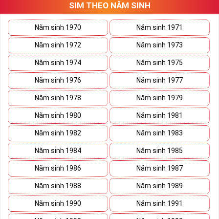
SIM THEO NĂM SINH
thương trường. Sở hữu sim số đẹp lục quý, sim lục quý 9 nói chung
sẽ giúp bạn xây dựng thương hiệu, tạo ấn tượng với đối tác kinh
doanh biến nó thành vũ khí sắc bén đánh bại mọi đối thủ cạnh
Năm sinh 1970
Năm sinh 1971
tranh trên bàn đàm phán.
Năm sinh 1972
Năm sinh 1973
Ý nghĩa Sim Lục Quý 9 được coi biểu trưng cho sức mạnh và quyền
lực của bậc đế vương. Việc kết hợp 6 con số 9 lại thành bộ lục quý
Năm sinh 1974
Năm sinh 1975
sẽ giúp cho
sim số đẹp
giàu ý nghĩa phong thủy thể hiện đẳng cấp,
Năm sinh 1976
Năm sinh 1977
địa vị và tiền tài.
Năm sinh 1978
Năm sinh 1979
Theo phong thủy đây còn là số sim kích tài, chiêu lộc đem đến
cuộc sống giàu sang phú quý cho mọi người. Bên cạnh đó số sim
Năm sinh 1980
Năm sinh 1981
còn là bùa hộ mệnh xua đuổi tà khí, vận hạn giúp cuộc sống bạn
luôn bình an và hạnh phúc.
Năm sinh 1982
Năm sinh 1983
Tại sao nên sở hữu Sim Lục Quý 9?
Năm sinh 1984
Năm sinh 1985
Năm sinh 1986
Năm sinh 1987
Năm sinh 1988
Năm sinh 1989
Năm sinh 1990
Năm sinh 1991