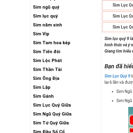
Sim Lục Q
Sim ngũ quý
Sim lục quý
Sim Lục Q
Sim năm sinh
Sim Lục Q
Sim Vip
Sim lục quý 9 l
Sim Tam hoa kép
hình thức và ý 
Giang tìm hiểu 
Sim Tiến đôi
Sim Lộc Phát
Bạn đã hiể
Sim Thần Tài
Sim Lục Quý 9
l
Sim Ông Địa
lại 6 lần và đượ
Sim Lặp
Sim Ngũ 
Sim Gánh
Sim Ngũ 
Sim Lục Quý Giữa
Sim Ngũ Quý Giữa
Sim Tứ Quý Giữa
Sim Đầu Số Cổ