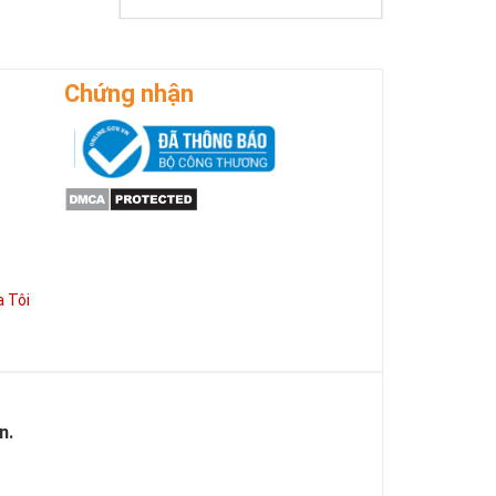
Chứng nhận
 Tôi
 cho sức mạnh
g việc mà còn
n.
có được