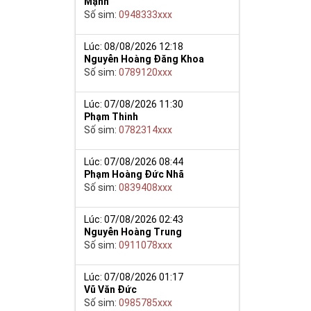
Mạnh
Số sim:
0948333xxx
Lúc: 08/08/2026 12:18
Nguyễn Hoàng Đăng Khoa
Số sim:
0789120xxx
ế khẳng định
9 nói chung sẽ
Lúc: 07/08/2026 11:30
khí sắc bén
Phạm Thinh
Số sim:
0782314xxx
ơng. Việc kết
ể hiện đẳng
Lúc: 07/08/2026 08:44
Phạm Hoàng Đức Nhã
Số sim:
0839408xxx
phú quý cho mọi
g bạn luôn bình
Lúc: 07/08/2026 02:43
Nguyễn Hoàng Trung
Số sim:
0911078xxx
Lúc: 07/08/2026 01:17
Vũ Văn Đức
Số sim:
0985785xxx