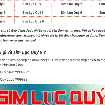
uý 0
Sim Lục Quý 1
Sim Lục Quý 2
Sim
uý 4
Sim Lục Quý 5
Sim Lục Quý 6
Sim
uý 8
Sim Lục Quý 9
à sim số đẹp đang được nhiều người săn đón và tìm mua. Với sự hòa quyệ
nghĩa dòng sim này mang tới nhiều giá trị tốt đẹp cho người sử dụng. Cù
rõ hơn về số sim này nhé!
u gì về sim Lục Quý 9 ?
à dòng sim số đẹp có đuôi 999999. Đây là dòng sim số đẹp có chứa mộ
c chia làm 2 loại:
Quý giữa: *999999*
Quý đuôi: *999999