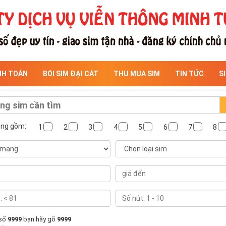
NH TOÁN
BÓI SIM ĐẠI CÁT
THU MUA SIM
TIN TỨC
S
ông gồm:
1
2
3
4
5
6
7
8
 số
9999
bạn hãy gõ
9999