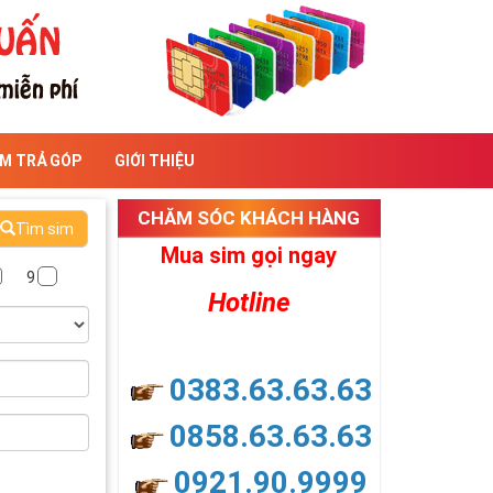
IM TRẢ GÓP
GIỚI THIỆU
CHĂM SÓC KHÁCH HÀNG
Tìm sim
Mua sim gọi ngay
9
Hotline
0383.63.63.63
0858.63.63.63
0921.90.9999