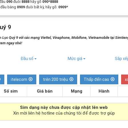
 đầu
090
đuôi
8888
hãy gõ
090*8888
t đầu bằng
0909
đuôi bất kỳ, hãy gõ:
0909*
uý 9
 Lục Quý 9 với các mạng Viettel, Vinaphone, Mobifone, Vietnamobile tại Simtie
 xem ngay nhé!
Đầu số
Mức giá
Sắp x
itelecom
trên 200 triệu
Thấp đến cao
x
Số sim
Giá bán
Mạng
Hành
Sim dạng
này chưa được cập nhật lên web
Xin mời liên hệ hotline của chúng tôi để được trợ giúp