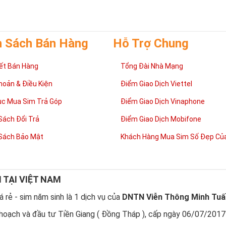
h Sách Bán Hàng
Hỗ Trợ Chung
ết Bán Hàng
Tổng Đài Nhà Mạng
hoản & Điều Kiện
Điểm Giao Dịch Viettel
ục Mua Sim Trả Góp
Điểm Giao Dịch Vinaphone
Sách Đổi Trả
Điểm Giao Dịch Mobifone
Sách Bảo Mật
Khách Hàng Mua Sim Số Đẹp Của
Tại sao nên sở hữu Sim Lục Quý 9?
 của người Phương Đông
,
Sim Lục Quý
9
là con số may mắn, biểu trưng
Đây cũng là con số đại diện cho sự hạnh phúc.
 Quý 9 không chỉ mang tới niềm vui trong cuộc sống, tài lộc trong côn
N TẠI VIỆT NAM
NG CẤP
cho chủ nhân.
 rẻ - sim năm sinh là 1 dịch vụ của
DNTN Viễn Thông Minh Tuấ
tương sinh
, những nhười thuộc mệnh Hỏa khi sử dụng
Sim Lục Quý 9
sẽ 
trong làm ăn và gia đình luôn vui vẻ, hạnh phúc.
hoạch và đầu tư Tiền Giang ( Đồng Tháp ), cấp ngày 06/07/2017