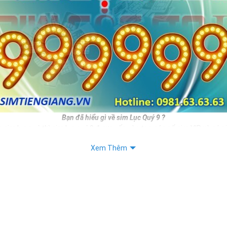
Bạn đã hiểu gì về sim Lục Quý 9 ?
 sim lục quý thì sim lục quý 9 được xếp vào top các số sim VIP và có g
ương nhiên nếu sở hữu được sim số đẹp này bạn hoàn toàn là người th
Xem Thêm
như vị thế của mình.
c đẹp thì sim lục quý 9 còn mang ý nghĩa cho thân chủ.
iết:
 Sim Số Đẹp Toàn Lộc Đại Phúc Đại Lộc
 "Sim Đẳng cấp - Số Doanh nhân"