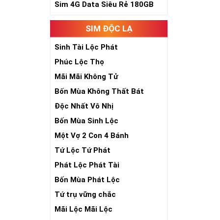
Sim Lục Quý 8- 
Sim 4G Data Siêu Rẻ 180GB
Sim Lục Qu
SIM ĐỘC LẠ
Sim lục quý 9 
Sinh Tài Lộc Phát
đại phúc, đại l
Phúc Lộc Thọ
Xa xưa số 9 cò
Mãi Mãi Không Tử
bước qua 9 bậc 
hồng mao. Bởi 
Bốn Mùa Không Thất Bát
quyền lực, sức
Độc Nhất Vô Nhị
Bốn Mùa Sinh Lộc
Một Vợ 2 Con 4 Bánh
Tứ Lộc Tứ Phát
Phát Lộc Phát Tài
Bốn Mùa Phát Lộc
Tứ trụ vững chắc
Mãi Lộc Mãi Lộc