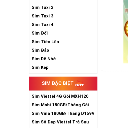
Sim Taxi 2
Sim Taxi 3
Sim Taxi 4
Sim Đối
Sim Tiến Lên
Sim Đảo
Sim Dễ Nhớ
Sim Kép
Trong các dòng
hiện nay. Và đ
SIM ĐẶC BIỆT
đẳng cấp cũng 
Ngoài hình thứ
Sim Viettel 4G Gói MXH120
Xem thêm bài v
Siêu Rẻ
Sim Mobi 180GB/Tháng Gói
TK159
Sim Lục Quý 6-
Sim Vina 180GB/Tháng D159V
Sim Lục Quý 7 -
Sim Số Đẹp Viettel Trả Sau