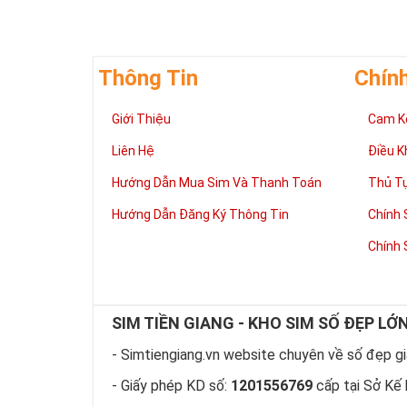
Thông Tin
Chín
Giới Thiệu
Cam K
Liên Hệ
Điều K
Hướng Dẫn Mua Sim Và Thanh Toán
Thủ T
Hướng Dẫn Đăng Ký Thông Tin
Chính 
Chính 
Theo quan niệm
và quyền lực. 
Sở hữu Sim Lục
SIM TIỀN GIANG - KHO SIM SỐ ĐẸP LỚ
thể hiện sự
ĐẲ
- Simtiengiang.vn website chuyên về số đẹp giá
Theo ngũ hành 
nhiều
TÀI LỘC
- Giấy phép KD số:
1201556769
cấp tại Sở Kế 