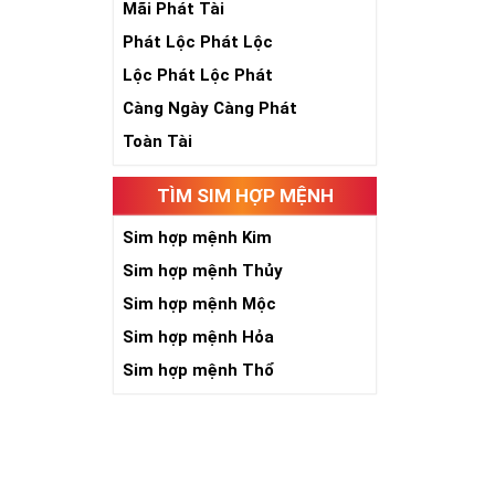
Mãi Phát Tài
Phát Lộc Phát Lộc
Lộc Phát Lộc Phát
Càng Ngày Càng Phát
Ngày nay dùng 
Toàn Tài
tên tuổi, uy tí
giúp bạn xây d
TÌM SIM HỢP MỆNH
đánh bại mọi đ
Ý nghĩa Sim Lụ
Sim hợp mệnh Kim
hợp 6 con số 9 
Sim hợp mệnh Thủy
cấp, địa vị và ti
Sim hợp mệnh Mộc
Theo phong thủ
người. Bên cạn
Sim hợp mệnh Hỏa
an và hạnh phú
Sim hợp mệnh Thổ
Tại