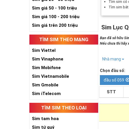
Tìm sim có
Tìm sim bắ
Sim giá 50 - 100 triệu
Sim giá 100 - 200 triệu
Sim giá trên 200 triệu
Sim Lục Q
Bạn đã sở hữu Sim
TÌM SIM THEO MẠNG
Nếu chưa thì hãy
Sim Viettel
Sim Vinaphone
Nhà mạng
Sim Mobifone
Chọn đầu số:
Sim Vietnamobile
đầu số 059
Sim Gmobile
STT
Sim iTelecom
TÌM SIM THEO LOẠI
Sim tam hoa
Sim tứ quý