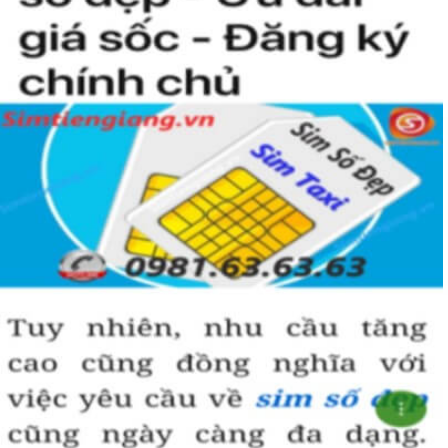
Simtiengiang.vn.
Sim Tiền Giang là đơn vị cung cấp sim số đẹp lục quý 9, sim giá rẻ
uy tín chất lượng.
Chọn mua sim số đẹp thường mất nhiều thời gian ở khoản lựa số,
một số phải vừa đẹp, vừa tốt về phong thủy thì mới là sim hoàn
hảo. Vậy phải làm sao?
- Cách nhanh nhất để chọn mua được sim lục quý 9 là bạn vào
trang chủ của Sim Tiền Giang, chọn mục “Sim giảm giá “ ở ngay
đầu trang chủ. Đây là danh sách sim được đại lý giảm giá vì một số
lý do nên bạn có thể chọn mua được số đẹp lại có giá cực rẻ nữa.
Ngoài ra quý khách chưa ưng ý về sim luc quy 9 có cũng thể tham
khảo thêm Sim Vinaphone,Sim Gmobile, Sim Lục Quý,
Sim Năm
Sinh
..