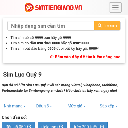
#
Tìm sim
Tìm sim có số
9999
bạn hãy gõ
9999
Tìm sim có đầu
090
đuôi
8888
hãy gõ
090*8888
Tìm sim bắt đầu bằng
0909
đuôi bất kỳ, hãy gõ:
0909*
Bấm vào đây để tìm kiếm nâng cao
Sim Lục Quý 9
Bạn đã sở hữu Sim Lục Quý 9 với các mạng Viettel, Vinaphone, Mobifone,
Vietnamobile tại Simtiengiang.vn chưa? Nếu chưa thì hãy xem ngay nhé!
Nhà mạng
Đầu số
Mức giá
Sắp xếp
Chọn đầu số:
đầu số 059
itelecom
trên 200 triệu