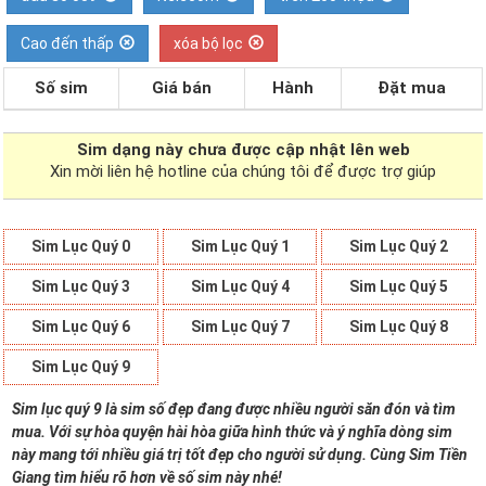
Cao đến thấp
xóa bộ lọc
Số sim
Giá bán
Hành
Đặt mua
Sim dạng
này chưa được cập nhật lên web
Xin mời liên hệ hotline của chúng tôi để được trợ giúp
Sim Lục Quý 0
Sim Lục Quý 1
Sim Lục Quý 2
Sim Lục Quý 3
Sim Lục Quý 4
Sim Lục Quý 5
Sim Lục Quý 6
Sim Lục Quý 7
Sim Lục Quý 8
Sim Lục Quý 9
Sim lục quý 9 là sim số đẹp đang được nhiều người săn đón và tìm
mua. Với sự hòa quyện hài hòa giữa hình thức và ý nghĩa dòng sim
này mang tới nhiều giá trị tốt đẹp cho người sử dụng. Cùng Sim Tiền
Giang tìm hiểu rõ hơn về số sim này nhé!