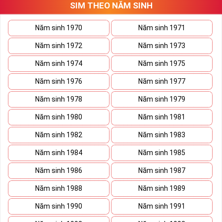
SIM THEO NĂM SINH
thương trường. Sở hữu sim số đẹp lục quý, sim lục quý 9 nói chung
sẽ giúp bạn xây dựng thương hiệu, tạo ấn tượng với đối tác kinh
doanh biến nó thành vũ khí sắc bén đánh bại mọi đối thủ cạnh
Năm sinh 1970
Năm sinh 1971
tranh trên bàn đàm phán.
Năm sinh 1972
Năm sinh 1973
Ý nghĩa Sim Lục Quý 9 được coi biểu trưng cho sức mạnh và quyền
lực của bậc đế vương. Việc kết hợp 6 con số 9 lại thành bộ lục quý
Năm sinh 1974
Năm sinh 1975
sẽ giúp cho
sim số đẹp
giàu ý nghĩa phong thủy thể hiện đẳng cấp,
Năm sinh 1976
Năm sinh 1977
địa vị và tiền tài.
Năm sinh 1978
Năm sinh 1979
Theo phong thủy đây còn là số sim kích tài, chiêu lộc đem đến
cuộc sống giàu sang phú quý cho mọi người. Bên cạnh đó số sim
Năm sinh 1980
Năm sinh 1981
còn là bùa hộ mệnh xua đuổi tà khí, vận hạn giúp cuộc sống bạn
luôn bình an và hạnh phúc.
Năm sinh 1982
Năm sinh 1983
Tại sao nên sở hữu Sim Lục Quý 9?
Năm sinh 1984
Năm sinh 1985
Năm sinh 1986
Năm sinh 1987
Năm sinh 1988
Năm sinh 1989
Năm sinh 1990
Năm sinh 1991