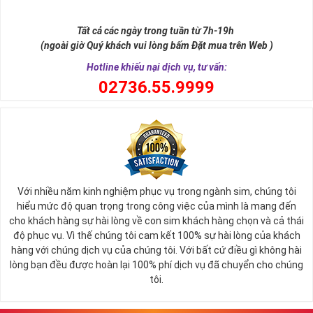
như để đến được ngai vàng cần bước qua 9 bậc thềm. Hay trong
sự tích vua hùng kén rể lễ vật cần đủ voi 9 ngà, gà 9 cựa, ngựa 9
Tất cả các ngày trong tuần từ 7h-19h
hồng mao. Bởi đây là con số đẹp nhất, quyền quý nhất trong tất cả
(ngoài giờ Quý khách vui lòng bấm Đặt mua trên Web )
các số còn lại nó đại diện cho quyền lực, sức mạnh, sự kiêu hãnh
quý tộc.
Hotline khiếu nại dịch vụ, tư vấn:
0
2736.55.9999
Với nhiều năm kinh nghiệm phục vụ trong ngành sim, chúng tôi
hiểu mức độ quan trọng trong công việc của mình là mang đến
cho khách hàng sự hài lòng về con sim khách hàng chọn và cả thái
độ phục vụ. Vì thế chúng tôi cam kết 100% sự hài lòng của khách
hàng với chúng dịch vụ của chúng tôi. Với bất cứ điều gì không hài
lòng bạn đều được hoàn lại 100% phí dịch vụ đã chuyển cho chúng
Sim Lục Quý 9 có ý nghĩa gì?
tôi.
Ngày nay dùng sim lục quý 9 chính là các doanh nhân, người thành
đạt, người có vị thế khẳng định tên tuổi, uy tín của mình trên