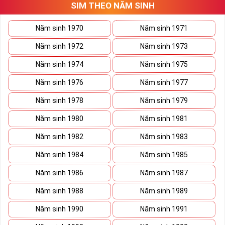
SIM THEO NĂM SINH
thương trường. Sở hữu sim số đẹp lục quý, sim lục quý 9 nói chung
sẽ giúp bạn xây dựng thương hiệu, tạo ấn tượng với đối tác kinh
doanh biến nó thành vũ khí sắc bén đánh bại mọi đối thủ cạnh
Năm sinh 1970
Năm sinh 1971
tranh trên bàn đàm phán.
Năm sinh 1972
Năm sinh 1973
Ý nghĩa Sim Lục Quý 9 được coi biểu trưng cho sức mạnh và quyền
lực của bậc đế vương. Việc kết hợp 6 con số 9 lại thành bộ lục quý
Năm sinh 1974
Năm sinh 1975
sẽ giúp cho
sim số đẹp
giàu ý nghĩa phong thủy thể hiện đẳng cấp,
Năm sinh 1976
Năm sinh 1977
địa vị và tiền tài.
Năm sinh 1978
Năm sinh 1979
Theo phong thủy đây còn là số sim kích tài, chiêu lộc đem đến
cuộc sống giàu sang phú quý cho mọi người. Bên cạnh đó số sim
Năm sinh 1980
Năm sinh 1981
còn là bùa hộ mệnh xua đuổi tà khí, vận hạn giúp cuộc sống bạn
luôn bình an và hạnh phúc.
Năm sinh 1982
Năm sinh 1983
Tại sao nên sở hữu Sim Lục Quý 9?
Năm sinh 1984
Năm sinh 1985
Năm sinh 1986
Năm sinh 1987
Năm sinh 1988
Năm sinh 1989
Năm sinh 1990
Năm sinh 1991