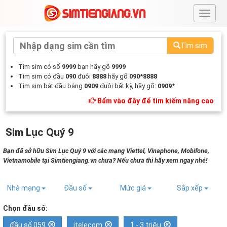
#
Tìm sim
Tìm sim có số
9999
bạn hãy gõ
9999
Tìm sim có đầu
090
đuôi
8888
hãy gõ
090*8888
Tìm sim bắt đầu bằng
0909
đuôi bất kỳ, hãy gõ:
0909*
Bấm vào đây để tìm kiếm nâng cao
Sim Lục Quý 9
Bạn đã sở hữu Sim Lục Quý 9 với các mạng Viettel, Vinaphone, Mobifone,
Vietnamobile tại Simtiengiang.vn chưa? Nếu chưa thì hãy xem ngay nhé!
Nhà mạng
Đầu số
Mức giá
Sắp xếp
Chọn đầu số:
đầu số 059
itelecom
1 - 3 triệu