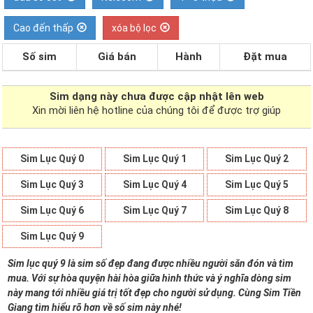
Cao đến thấp
xóa bộ lọc
Số sim
Giá bán
Hành
Đặt mua
Sim dạng
này chưa được cập nhật lên web
Xin mời liên hệ hotline của chúng tôi để được trợ giúp
Sim Lục Quý 0
Sim Lục Quý 1
Sim Lục Quý 2
Sim Lục Quý 3
Sim Lục Quý 4
Sim Lục Quý 5
Sim Lục Quý 6
Sim Lục Quý 7
Sim Lục Quý 8
Sim Lục Quý 9
Sim lục quý 9 là sim số đẹp đang được nhiều người săn đón và tìm
mua. Với sự hòa quyện hài hòa giữa hình thức và ý nghĩa dòng sim
này mang tới nhiều giá trị tốt đẹp cho người sử dụng. Cùng Sim Tiền
Giang tìm hiểu rõ hơn về số sim này nhé!