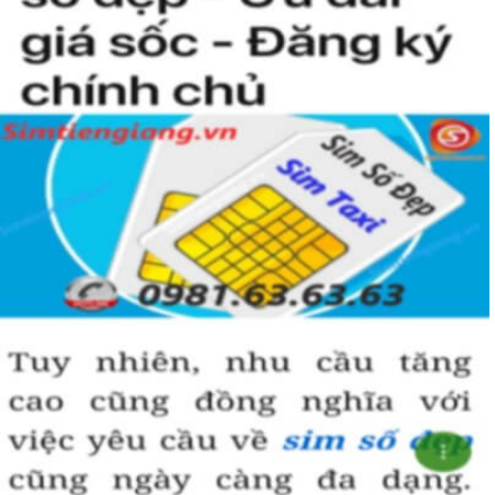
Simtiengiang.vn.
Sim Tiền Giang là đơn vị cung cấp sim số đẹp lục quý 9, sim giá rẻ
uy tín chất lượng.
Chọn mua sim số đẹp thường mất nhiều thời gian ở khoản lựa số,
một số phải vừa đẹp, vừa tốt về phong thủy thì mới là sim hoàn
hảo. Vậy phải làm sao?
- Cách nhanh nhất để chọn mua được sim lục quý 9 là bạn vào
trang chủ của Sim Tiền Giang, chọn mục “Sim giảm giá “ ở ngay
đầu trang chủ. Đây là danh sách sim được đại lý giảm giá vì một số
lý do nên bạn có thể chọn mua được số đẹp lại có giá cực rẻ nữa.
Ngoài ra quý khách chưa ưng ý về sim luc quy 9 có cũng thể tham
khảo thêm Sim Vinaphone,Sim Gmobile, Sim Lục Quý,
Sim Năm
Sinh
..