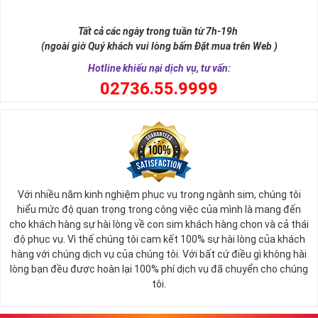
như để đến được ngai vàng cần bước qua 9 bậc thềm. Hay trong
sự tích vua hùng kén rể lễ vật cần đủ voi 9 ngà, gà 9 cựa, ngựa 9
Tất cả các ngày trong tuần từ 7h-19h
hồng mao. Bởi đây là con số đẹp nhất, quyền quý nhất trong tất cả
(ngoài giờ Quý khách vui lòng bấm Đặt mua trên Web )
các số còn lại nó đại diện cho quyền lực, sức mạnh, sự kiêu hãnh
quý tộc.
Hotline khiếu nại dịch vụ, tư vấn:
0
2736.55.9999
Với nhiều năm kinh nghiệm phục vụ trong ngành sim, chúng tôi
hiểu mức độ quan trọng trong công việc của mình là mang đến
cho khách hàng sự hài lòng về con sim khách hàng chọn và cả thái
độ phục vụ. Vì thế chúng tôi cam kết 100% sự hài lòng của khách
hàng với chúng dịch vụ của chúng tôi. Với bất cứ điều gì không hài
lòng bạn đều được hoàn lại 100% phí dịch vụ đã chuyển cho chúng
Sim Lục Quý 9 có ý nghĩa gì?
tôi.
Ngày nay dùng sim lục quý 9 chính là các doanh nhân, người thành
đạt, người có vị thế khẳng định tên tuổi, uy tín của mình trên