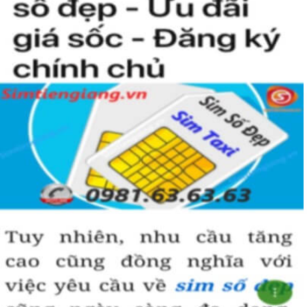
Hướng dẫn mua Sim Lục Quý 9 tại
Simtiengiang.vn.
Sim Tiền Giang là đơn vị cung cấp sim số đẹp lục quý 9, sim giá rẻ
uy tín chất lượng.
Chọn mua sim số đẹp thường mất nhiều thời gian ở khoản lựa số,
một số phải vừa đẹp, vừa tốt về phong thủy thì mới là sim hoàn
hảo. Vậy phải làm sao?
- Cách nhanh nhất để chọn mua được sim lục quý 9 là bạn vào
trang chủ của Sim Tiền Giang, chọn mục “Sim giảm giá “ ở ngay
đầu trang chủ. Đây là danh sách sim được đại lý giảm giá vì một số
lý do nên bạn có thể chọn mua được số đẹp lại có giá cực rẻ nữa.
Ngoài ra quý khách chưa ưng ý về sim luc quy 9 có cũng thể tham
khảo thêm Sim Vinaphone,Sim Gmobile, Sim Lục Quý,
Sim Năm
Sinh
..