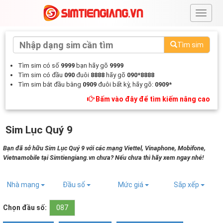
#
Tìm sim
Tìm sim có số
9999
bạn hãy gõ
9999
Tìm sim có đầu
090
đuôi
8888
hãy gõ
090*8888
Tìm sim bắt đầu bằng
0909
đuôi bất kỳ, hãy gõ:
0909*
Bấm vào đây để tìm kiếm nâng cao
Sim Lục Quý 9
Bạn đã sở hữu Sim Lục Quý 9 với các mạng Viettel, Vinaphone, Mobifone,
Vietnamobile tại Simtiengiang.vn chưa? Nếu chưa thì hãy xem ngay nhé!
Nhà mạng
Đầu số
Mức giá
Sắp xếp
Chọn đầu số:
087