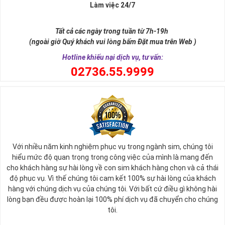
Xa xưa số 9 còn là tiêu chí xây dựng lăng tẩm, vua chúa tiêu biểu
Làm việc 24/7
như để đến được ngai vàng cần bước qua 9 bậc thềm. Hay trong
sự tích vua hùng kén rể lễ vật cần đủ voi 9 ngà, gà 9 cựa, ngựa 9
Tất cả các ngày trong tuần từ 7h-19h
hồng mao. Bởi đây là con số đẹp nhất, quyền quý nhất trong tất cả
(ngoài giờ Quý khách vui lòng bấm Đặt mua trên Web )
các số còn lại nó đại diện cho quyền lực, sức mạnh, sự kiêu hãnh
quý tộc.
Hotline khiếu nại dịch vụ, tư vấn:
0
2736.55.9999
Với nhiều năm kinh nghiệm phục vụ trong ngành sim, chúng tôi
hiểu mức độ quan trọng trong công việc của mình là mang đến
cho khách hàng sự hài lòng về con sim khách hàng chọn và cả thái
độ phục vụ. Vì thế chúng tôi cam kết 100% sự hài lòng của khách
hàng với chúng dịch vụ của chúng tôi. Với bất cứ điều gì không hài
lòng bạn đều được hoàn lại 100% phí dịch vụ đã chuyển cho chúng
Sim Lục Quý 9 có ý nghĩa gì?
tôi.
Ngày nay dùng sim lục quý 9 chính là các doanh nhân, người thành