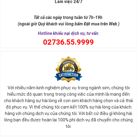
Làm việc 24/7
như để đến được ngai vàng cần bước qua 9 bậc thềm. Hay trong
sự tích vua hùng kén rể lễ vật cần đủ voi 9 ngà, gà 9 cựa, ngựa 9
Tất cả các ngày trong tuần từ 7h-19h
hồng mao. Bởi đây là con số đẹp nhất, quyền quý nhất trong tất cả
(ngoài giờ Quý khách vui lòng bấm Đặt mua trên Web )
các số còn lại nó đại diện cho quyền lực, sức mạnh, sự kiêu hãnh
quý tộc.
Hotline khiếu nại dịch vụ, tư vấn:
0
2736.55.9999
Với nhiều năm kinh nghiệm phục vụ trong ngành sim, chúng tôi
hiểu mức độ quan trọng trong công việc của mình là mang đến
cho khách hàng sự hài lòng về con sim khách hàng chọn và cả thái
độ phục vụ. Vì thế chúng tôi cam kết 100% sự hài lòng của khách
hàng với chúng dịch vụ của chúng tôi. Với bất cứ điều gì không hài
lòng bạn đều được hoàn lại 100% phí dịch vụ đã chuyển cho chúng
Sim Lục Quý 9 có ý nghĩa gì?
tôi.
Ngày nay dùng sim lục quý 9 chính là các doanh nhân, người thành