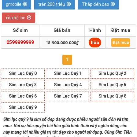
gmobile
trên 200 triệu
Thấp đến cao
xóa bộ lọc
Số sim
Giá bán
Hành
Đặt mua
0599999999
hỏa
18.900.000.000₫
Đặt mua
1
Sim Lục Quý 0
Sim Lục Quý 1
Sim Lục Quý 2
Sim Lục Quý 3
Sim Lục Quý 4
Sim Lục Quý 5
Sim Lục Quý 6
Sim Lục Quý 7
Sim Lục Quý 8
Sim Lục Quý 9
Sim lục quý 9 là sim số đẹp đang được nhiều người săn đón và tìm
mua. Với sự hòa quyện hài hòa giữa hình thức và ý nghĩa dòng sim
này mang tới nhiều giá trị tốt đẹp cho người sử dụng. Cùng Sim Tiền