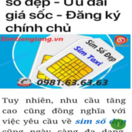
Simtiengiang.vn.
Sim Tiền Giang là đơn vị cung cấp sim số đẹp lục quý 9, sim giá rẻ
uy tín chất lượng.
Chọn mua sim số đẹp thường mất nhiều thời gian ở khoản lựa số,
một số phải vừa đẹp, vừa tốt về phong thủy thì mới là sim hoàn
hảo. Vậy phải làm sao?
- Cách nhanh nhất để chọn mua được sim lục quý 9 là bạn vào
trang chủ của Sim Tiền Giang, chọn mục “Sim giảm giá “ ở ngay
đầu trang chủ. Đây là danh sách sim được đại lý giảm giá vì một số
lý do nên bạn có thể chọn mua được số đẹp lại có giá cực rẻ nữa.
Ngoài ra quý khách chưa ưng ý về sim luc quy 9 có cũng thể tham
khảo thêm Sim Vinaphone,Sim Gmobile, Sim Lục Quý,
Sim Năm
Sinh
..