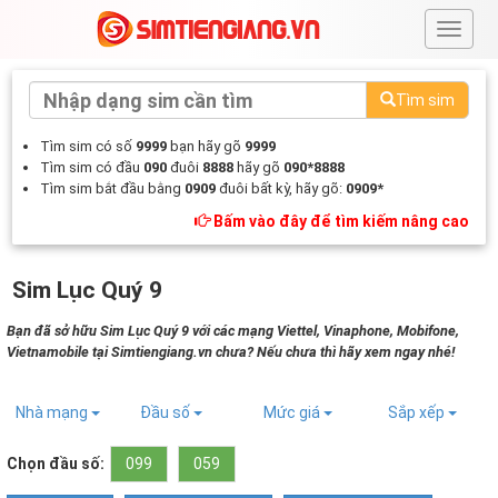
#
Tìm sim
Tìm sim có số
9999
bạn hãy gõ
9999
Tìm sim có đầu
090
đuôi
8888
hãy gõ
090*8888
Tìm sim bắt đầu bằng
0909
đuôi bất kỳ, hãy gõ:
0909*
Bấm vào đây để tìm kiếm nâng cao
Sim Lục Quý 9
Bạn đã sở hữu Sim Lục Quý 9 với các mạng Viettel, Vinaphone, Mobifone,
Vietnamobile tại Simtiengiang.vn chưa? Nếu chưa thì hãy xem ngay nhé!
Nhà mạng
Đầu số
Mức giá
Sắp xếp
Chọn đầu số:
099
059