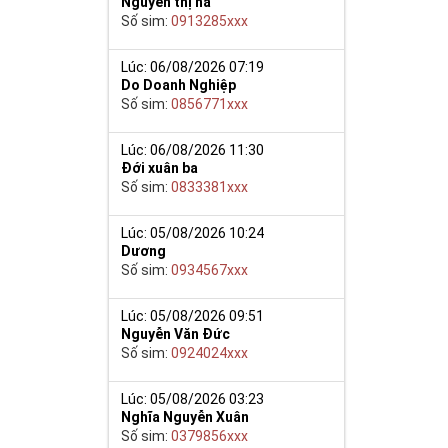
Nguyễn thị hà
Số sim:
0913285xxx
Lúc: 06/08/2026 07:19
Do Doanh Nghiệp
ế khẳng định
Số sim:
0856771xxx
9 nói chung sẽ
khí sắc bén
Lúc: 06/08/2026 11:30
Đới xuân ba
Số sim:
0833381xxx
ơng. Việc kết
ể hiện đẳng
Lúc: 05/08/2026 10:24
Dương
phú quý cho mọi
Số sim:
0934567xxx
g bạn luôn bình
Lúc: 05/08/2026 09:51
Nguyễn Văn Đức
Số sim:
0924024xxx
Lúc: 05/08/2026 03:23
Nghĩa Nguyễn Xuân
Số sim:
0379856xxx