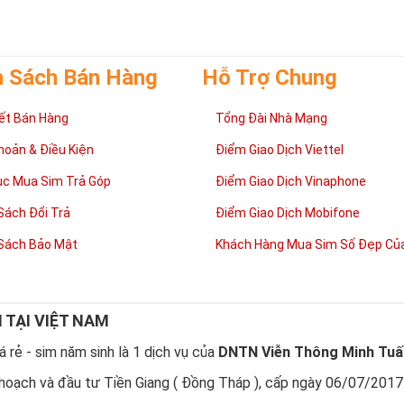
h Sách Bán Hàng
Hỗ Trợ Chung
ết Bán Hàng
Tổng Đài Nhà Mạng
hoản & Điều Kiện
Điểm Giao Dịch Viettel
ục Mua Sim Trả Góp
Điểm Giao Dịch Vinaphone
Sách Đổi Trả
Điểm Giao Dịch Mobifone
Tại sao nên sở hữu Sim Lục Quý 9?
Sách Bảo Mật
Khách Hàng Mua Sim Số Đẹp Của
 của người Phương Đông
,
Sim Lục Quý
9
là con số may mắn, biểu trưng
Đây cũng là con số đại diện cho sự hạnh phúc.
 Quý 9 không chỉ mang tới niềm vui trong cuộc sống, tài lộc trong côn
NG CẤP
cho chủ nhân.
N TẠI VIỆT NAM
tương sinh
, những nhười thuộc mệnh Hỏa khi sử dụng
Sim Lục Quý 9
sẽ 
 rẻ - sim năm sinh là 1 dịch vụ của
DNTN Viễn Thông Minh Tuấ
trong làm ăn và gia đình luôn vui vẻ, hạnh phúc.
hoạch và đầu tư Tiền Giang ( Đồng Tháp ), cấp ngày 06/07/2017
mua Sim Lục Quý 9 tại Simtiengiang.vn.