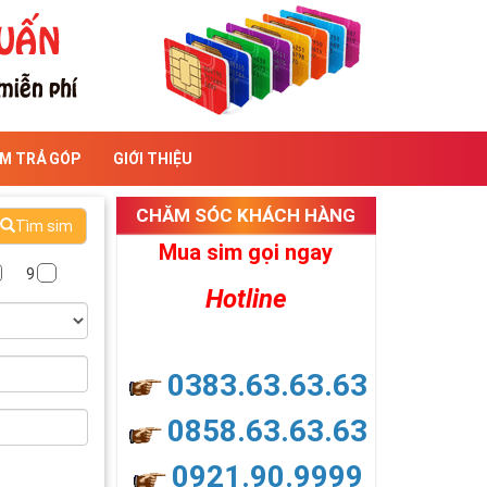
IM TRẢ GÓP
GIỚI THIỆU
CHĂM SÓC KHÁCH HÀNG
Tìm sim
Mua sim gọi ngay
9
Hotline
0383.63.63.63
0858.63.63.63
0921.90.9999