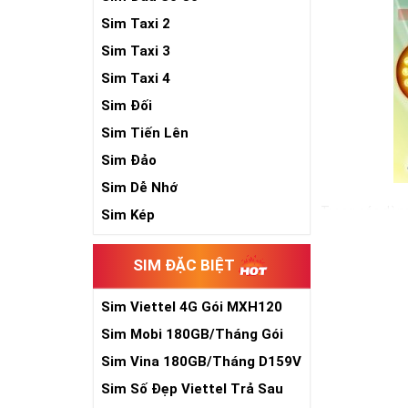
Sim Taxi 2
Sim Taxi 3
Sim Taxi 4
Sim Đối
Sim Tiến Lên
Sim Đảo
Sim Dễ Nhớ
Trong các dòng
Sim Kép
hiện nay. Và đ
đẳng cấp cũng 
SIM ĐẶC BIỆT
Ngoài hình thứ
Sim Viettel 4G Gói MXH120
Xem thêm bài v
Siêu Rẻ
Sim Mobi 180GB/Tháng Gói
Sim Lục Quý 6-
TK159
Sim Vina 180GB/Tháng D159V
Sim Lục Quý 7 -
Sim Số Đẹp Viettel Trả Sau
Sim Lục Quý 8- 