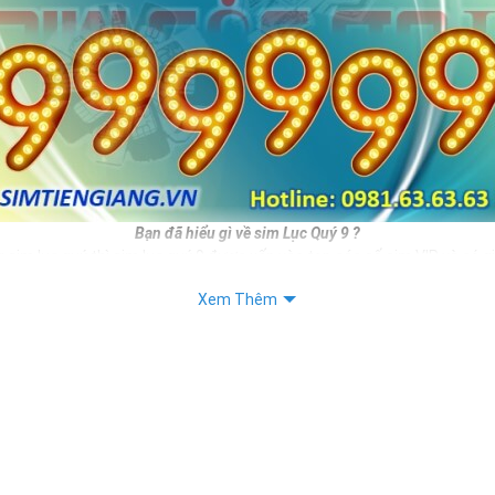
Bạn đã hiểu gì về sim Lục Quý 9 ?
 sim lục quý thì sim lục quý 9 được xếp vào top các số sim VIP và có g
ương nhiên nếu sở hữu được sim số đẹp này bạn hoàn toàn là người th
Xem Thêm
như vị thế của mình.
c đẹp thì sim lục quý 9 còn mang ý nghĩa cho thân chủ.
iết:
 Sim Số Đẹp Toàn Lộc Đại Phúc Đại Lộc
 "Sim Đẳng cấp - Số Doanh nhân"
Sim Số Đẹp " Lục Toàn Phát"