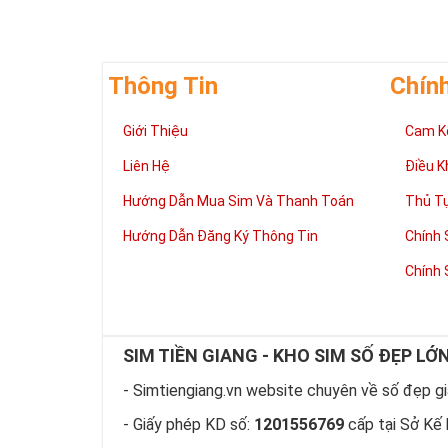
Thông Tin
Chín
Giới Thiệu
Cam K
Liên Hệ
Điều K
Hướng Dẫn Mua Sim Và Thanh Toán
Thủ T
Hướng Dẫn Đăng Ký Thông Tin
Chính 
Chính 
Theo quan niệm
và quyền lực. 
Sở hữu Sim Lục
thể hiện sự
ĐẲ
SIM TIỀN GIANG - KHO SIM SỐ ĐẸP LỚ
Theo ngũ hành 
- Simtiengiang.vn website chuyên về số đẹp giá
nhiều
TÀI LỘC
- Giấy phép KD số:
1201556769
cấp tại Sở Kế 
Hướng dẫn 