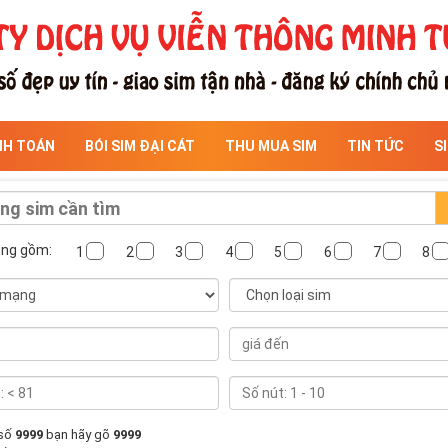
NH TOÁN
BÓI SIM ĐẠI CÁT
THU MUA SIM
TIN TỨC
S
ông gồm:
1
2
3
4
5
6
7
8
 số
9999
bạn hãy gõ
9999