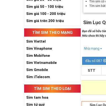
Tìm sim có
Tìm sim bắ
Sim giá 50 - 100 triệu
Sim giá 100 - 200 triệu
Sim giá trên 200 triệu
Sim Lục Q
Bạn đã sở hữu Sim
TÌM SIM THEO MẠNG
Nếu chưa thì hãy
Sim Viettel
Sim Vinaphone
Nhà mạng
Sim Mobifone
đầu số 087
Sim Vietnamobile
Sim Gmobile
STT
Sim iTelecom
TÌM SIM THEO LOẠI
Sim tam hoa
Sim tứ quý
Sim Lục Q