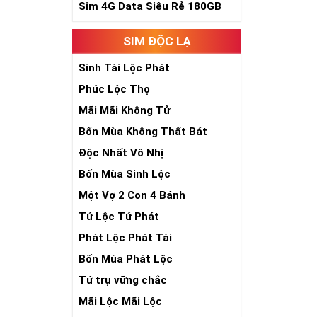
Sim 4G Data Siêu Rẻ 180GB
Sim Lục Qu
SIM ĐỘC LẠ
Sim lục quý 9 
đại phúc, đại l
Sinh Tài Lộc Phát
Xa xưa số 9 cò
Phúc Lộc Thọ
bước qua 9 bậc 
Mãi Mãi Không Tử
hồng mao. Bởi 
quyền lực, sức
Bốn Mùa Không Thất Bát
Độc Nhất Vô Nhị
Bốn Mùa Sinh Lộc
Một Vợ 2 Con 4 Bánh
Tứ Lộc Tứ Phát
Phát Lộc Phát Tài
Bốn Mùa Phát Lộc
Tứ trụ vững chắc
Mãi Lộc Mãi Lộc