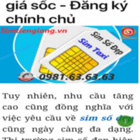
Sim Tiền Giang là đơn vị cung cấp sim số đẹp lục quý 9, sim giá rẻ
uy tín chất lượng.
Chọn mua sim số đẹp thường mất nhiều thời gian ở khoản lựa số,
một số phải vừa đẹp, vừa tốt về phong thủy thì mới là sim hoàn
hảo. Vậy phải làm sao?
- Cách nhanh nhất để chọn mua được sim lục quý 9 là bạn vào
trang chủ của Sim Tiền Giang, chọn mục “Sim giảm giá “ ở ngay
đầu trang chủ. Đây là danh sách sim được đại lý giảm giá vì một số
lý do nên bạn có thể chọn mua được số đẹp lại có giá cực rẻ nữa.
Ngoài ra quý khách chưa ưng ý về sim luc quy 9 có cũng thể tham
khảo thêm Sim Vinaphone,Sim Gmobile, Sim Lục Quý,
Sim Năm
Sinh
..