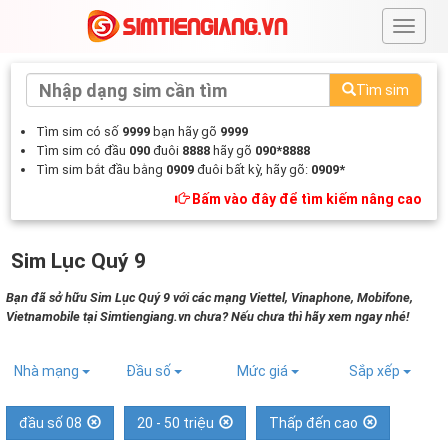
#
Tìm sim
Tìm sim có số
9999
bạn hãy gõ
9999
Tìm sim có đầu
090
đuôi
8888
hãy gõ
090*8888
Tìm sim bắt đầu bằng
0909
đuôi bất kỳ, hãy gõ:
0909*
Bấm vào đây để tìm kiếm nâng cao
Sim Lục Quý 9
Bạn đã sở hữu Sim Lục Quý 9 với các mạng Viettel, Vinaphone, Mobifone,
Vietnamobile tại Simtiengiang.vn chưa? Nếu chưa thì hãy xem ngay nhé!
Nhà mạng
Đầu số
Mức giá
Sắp xếp
đầu số 08
20 - 50 triệu
Thấp đến cao