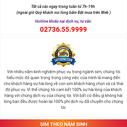
sự tích vua hùng kén rể lễ vật cần đủ voi 9 ngà, gà 9 cựa, ngựa 9
Tất cả các ngày trong tuần từ 7h-19h
hồng mao. Bởi đây là con số đẹp nhất, quyền quý nhất trong tất cả
(ngoài giờ Quý khách vui lòng bấm Đặt mua trên Web )
các số còn lại nó đại diện cho quyền lực, sức mạnh, sự kiêu hãnh
quý tộc.
Hotline khiếu nại dịch vụ, tư vấn:
0
2736.55.9999
Với nhiều năm kinh nghiệm phục vụ trong ngành sim, chúng tôi
hiểu mức độ quan trọng trong công việc của mình là mang đến
cho khách hàng sự hài lòng về con sim khách hàng chọn và cả thái
độ phục vụ. Vì thế chúng tôi cam kết 100% sự hài lòng của khách
hàng với chúng dịch vụ của chúng tôi. Với bất cứ điều gì không hài
lòng bạn đều được hoàn lại 100% phí dịch vụ đã chuyển cho chúng
Sim Lục Quý 9 có ý nghĩa gì?
tôi.
Ngày nay dùng sim lục quý 9 chính là các doanh nhân, người thành
đạt, người có vị thế khẳng định tên tuổi, uy tín của mình trên
SIM THEO NĂM SINH
thương trường. Sở hữu sim số đẹp lục quý, sim lục quý 9 nói chung