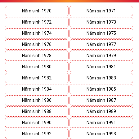
sẽ giúp bạn xây dựng thương hiệu, tạo ấn tượng với đối tác kinh
doanh biến nó thành vũ khí sắc bén đánh bại mọi đối thủ cạnh
Năm sinh 1970
Năm sinh 1971
tranh trên bàn đàm phán.
Năm sinh 1972
Năm sinh 1973
Ý nghĩa Sim Lục Quý 9 được coi biểu trưng cho sức mạnh và quyền
lực của bậc đế vương. Việc kết hợp 6 con số 9 lại thành bộ lục quý
Năm sinh 1974
Năm sinh 1975
sẽ giúp cho
sim số đẹp
giàu ý nghĩa phong thủy thể hiện đẳng cấp,
Năm sinh 1976
Năm sinh 1977
địa vị và tiền tài.
Năm sinh 1978
Năm sinh 1979
Theo phong thủy đây còn là số sim kích tài, chiêu lộc đem đến
cuộc sống giàu sang phú quý cho mọi người. Bên cạnh đó số sim
Năm sinh 1980
Năm sinh 1981
còn là bùa hộ mệnh xua đuổi tà khí, vận hạn giúp cuộc sống bạn
luôn bình an và hạnh phúc.
Năm sinh 1982
Năm sinh 1983
Tại sao nên sở hữu Sim Lục Quý 9?
Năm sinh 1984
Năm sinh 1985
Năm sinh 1986
Năm sinh 1987
Năm sinh 1988
Năm sinh 1989
Năm sinh 1990
Năm sinh 1991
Năm sinh 1992
Năm sinh 1993