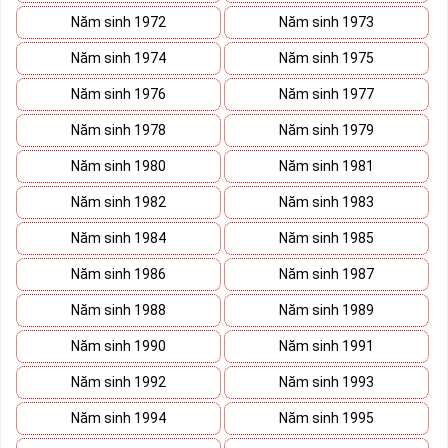
tranh trên bàn đàm phán.
Năm sinh 1972
Năm sinh 1973
Ý nghĩa Sim Lục Quý 9 được coi biểu trưng cho sức mạnh và quyền
lực của bậc đế vương. Việc kết hợp 6 con số 9 lại thành bộ lục quý
Năm sinh 1974
Năm sinh 1975
sẽ giúp cho
sim số đẹp
giàu ý nghĩa phong thủy thể hiện đẳng cấp,
Năm sinh 1976
Năm sinh 1977
địa vị và tiền tài.
Năm sinh 1978
Năm sinh 1979
Theo phong thủy đây còn là số sim kích tài, chiêu lộc đem đến
cuộc sống giàu sang phú quý cho mọi người. Bên cạnh đó số sim
Năm sinh 1980
Năm sinh 1981
còn là bùa hộ mệnh xua đuổi tà khí, vận hạn giúp cuộc sống bạn
luôn bình an và hạnh phúc.
Năm sinh 1982
Năm sinh 1983
Tại sao nên sở hữu Sim Lục Quý 9?
Năm sinh 1984
Năm sinh 1985
Năm sinh 1986
Năm sinh 1987
Năm sinh 1988
Năm sinh 1989
Năm sinh 1990
Năm sinh 1991
Năm sinh 1992
Năm sinh 1993
Năm sinh 1994
Năm sinh 1995