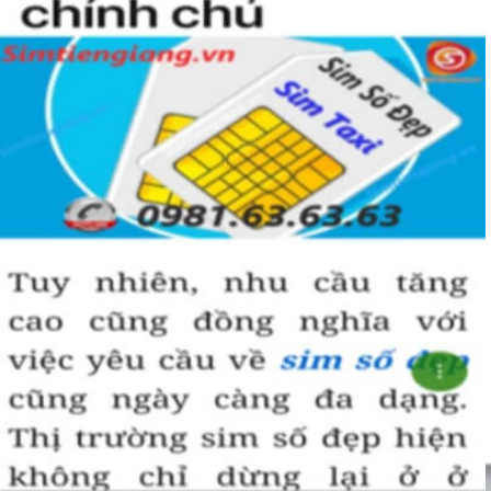
Chọn mua sim số đẹp thường mất nhiều thời gian ở khoản lựa số,
một số phải vừa đẹp, vừa tốt về phong thủy thì mới là sim hoàn
hảo. Vậy phải làm sao?
- Cách nhanh nhất để chọn mua được sim lục quý 9 là bạn vào
trang chủ của Sim Tiền Giang, chọn mục “Sim giảm giá “ ở ngay
đầu trang chủ. Đây là danh sách sim được đại lý giảm giá vì một số
lý do nên bạn có thể chọn mua được số đẹp lại có giá cực rẻ nữa.
Ngoài ra quý khách chưa ưng ý về sim luc quy 9 có cũng thể tham
khảo thêm Sim Vinaphone,Sim Gmobile, Sim Lục Quý,
Sim Năm
Sinh
..