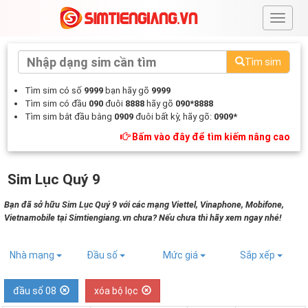
#
Tìm sim
Tìm sim có số
9999
bạn hãy gõ
9999
Tìm sim có đầu
090
đuôi
8888
hãy gõ
090*8888
Tìm sim bắt đầu bằng
0909
đuôi bất kỳ, hãy gõ:
0909*
Bấm vào đây để tìm kiếm nâng cao
Sim Lục Quý 9
Bạn đã sở hữu Sim Lục Quý 9 với các mạng Viettel, Vinaphone, Mobifone,
Vietnamobile tại Simtiengiang.vn chưa? Nếu chưa thì hãy xem ngay nhé!
Nhà mạng
Đầu số
Mức giá
Sắp xếp
đầu số 08
xóa bộ lọc