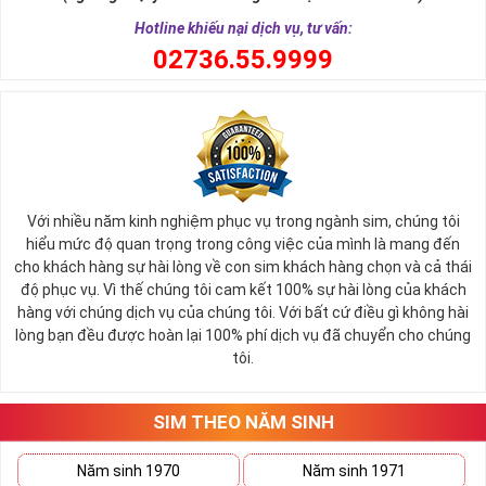
các số còn lại nó đại diện cho quyền lực, sức mạnh, sự kiêu hãnh
quý tộc.
Hotline khiếu nại dịch vụ, tư vấn:
0
2736.55.9999
Với nhiều năm kinh nghiệm phục vụ trong ngành sim, chúng tôi
hiểu mức độ quan trọng trong công việc của mình là mang đến
cho khách hàng sự hài lòng về con sim khách hàng chọn và cả thái
độ phục vụ. Vì thế chúng tôi cam kết 100% sự hài lòng của khách
hàng với chúng dịch vụ của chúng tôi. Với bất cứ điều gì không hài
lòng bạn đều được hoàn lại 100% phí dịch vụ đã chuyển cho chúng
Sim Lục Quý 9 có ý nghĩa gì?
tôi.
Ngày nay dùng sim lục quý 9 chính là các doanh nhân, người thành
đạt, người có vị thế khẳng định tên tuổi, uy tín của mình trên
SIM THEO NĂM SINH
thương trường. Sở hữu sim số đẹp lục quý, sim lục quý 9 nói chung
sẽ giúp bạn xây dựng thương hiệu, tạo ấn tượng với đối tác kinh
doanh biến nó thành vũ khí sắc bén đánh bại mọi đối thủ cạnh
Năm sinh 1970
Năm sinh 1971