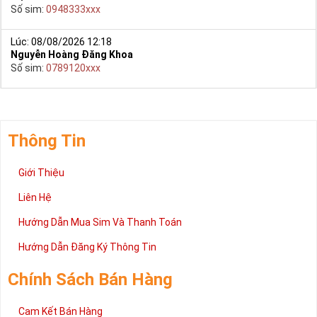
có thể đến trực tiếp địa chỉ Cty để nhận sim.
Số sim:
0948333xxx
Trên đây là những chia sẻ chi tiết về dòng sim số đẹp lục quý
9 đang được rất nhiều khách hàng tin tưởng lựa chọn trên thị
Lúc: 08/08/2026 12:18
Nguyễn Hoàng Đăng Khoa
trường sim số hiện nay. Hy vọng với những thông tin được cung
Số sim:
0789120xxx
cấp trong bài viết này sẽ giúp bạn hiểu rõ ý nghĩa và các bước đặt
mua sim số tại Sim Tiền Giang nhanh chóng nhất.
Chúc quý khách tìm được chiếc sim Lục quý 9 như ý!
Xin cám ơn và hân hạnh được phục vụ!
Thông Tin
Giới Thiệu
Liên Hệ
Hướng Dẫn Mua Sim Và Thanh Toán
Hướng Dẫn Đăng Ký Thông Tin
Chính Sách Bán Hàng
Cam Kết Bán Hàng