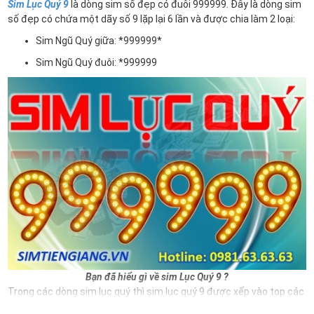
Sim Lục Quý 9
là dòng sim số đẹp có đuôi 999999. Đây là dòng sim
số đẹp có chứa một dãy số 9 lặp lại 6 lần và được chia làm 2 loại:
Sim Ngũ Quý giữa: *999999*
Sim Ngũ Quý đuôi: *999999
Bạn đã hiểu gì về sim Lục Quý 9 ?
Trong các dòng sim lục quý thì sim lục quý 9 được xếp vào top các
số sim VIP và có giá thành đắt đỏ hiện nay. Và đương nhiên nếu sở