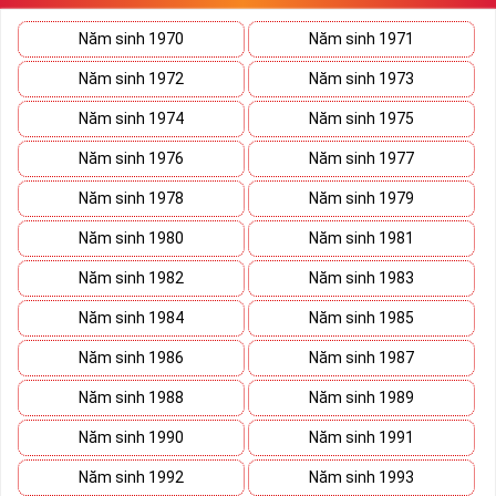
sẽ giúp bạn xây dựng thương hiệu, tạo ấn tượng với đối tác kinh
doanh biến nó thành vũ khí sắc bén đánh bại mọi đối thủ cạnh
Năm sinh 1970
Năm sinh 1971
tranh trên bàn đàm phán.
Năm sinh 1972
Năm sinh 1973
Ý nghĩa Sim Lục Quý 9 được coi biểu trưng cho sức mạnh và quyền
lực của bậc đế vương. Việc kết hợp 6 con số 9 lại thành bộ lục quý
Năm sinh 1974
Năm sinh 1975
sẽ giúp cho
sim số đẹp
giàu ý nghĩa phong thủy thể hiện đẳng cấp,
Năm sinh 1976
Năm sinh 1977
địa vị và tiền tài.
Năm sinh 1978
Năm sinh 1979
Theo phong thủy đây còn là số sim kích tài, chiêu lộc đem đến
cuộc sống giàu sang phú quý cho mọi người. Bên cạnh đó số sim
Năm sinh 1980
Năm sinh 1981
còn là bùa hộ mệnh xua đuổi tà khí, vận hạn giúp cuộc sống bạn
luôn bình an và hạnh phúc.
Năm sinh 1982
Năm sinh 1983
Tại sao nên sở hữu Sim Lục Quý 9?
Năm sinh 1984
Năm sinh 1985
Năm sinh 1986
Năm sinh 1987
Năm sinh 1988
Năm sinh 1989
Năm sinh 1990
Năm sinh 1991
Năm sinh 1992
Năm sinh 1993