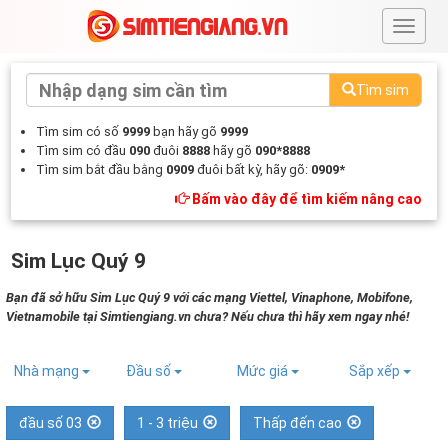
#
Tìm sim
Tìm sim có số
9999
bạn hãy gõ
9999
Tìm sim có đầu
090
đuôi
8888
hãy gõ
090*8888
Tìm sim bắt đầu bằng
0909
đuôi bất kỳ, hãy gõ:
0909*
Bấm vào đây để tìm kiếm nâng cao
Sim Lục Quý 9
Bạn đã sở hữu Sim Lục Quý 9 với các mạng Viettel, Vinaphone, Mobifone,
Vietnamobile tại Simtiengiang.vn chưa? Nếu chưa thì hãy xem ngay nhé!
Nhà mạng
Đầu số
Mức giá
Sắp xếp
đầu số 03
1 - 3 triệu
Thấp đến cao