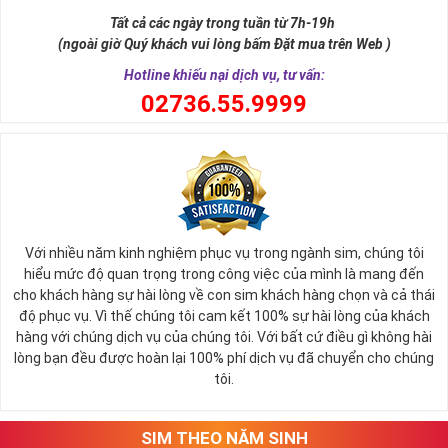
sự tích vua hùng kén rể lễ vật cần đủ voi 9 ngà, gà 9 cựa, ngựa 9
Tất cả các ngày trong tuần từ 7h-19h
hồng mao. Bởi đây là con số đẹp nhất, quyền quý nhất trong tất cả
(ngoài giờ Quý khách vui lòng bấm Đặt mua trên Web )
các số còn lại nó đại diện cho quyền lực, sức mạnh, sự kiêu hãnh
quý tộc.
Hotline khiếu nại dịch vụ, tư vấn:
0
2736.55.9999
Với nhiều năm kinh nghiệm phục vụ trong ngành sim, chúng tôi
hiểu mức độ quan trọng trong công việc của mình là mang đến
cho khách hàng sự hài lòng về con sim khách hàng chọn và cả thái
độ phục vụ. Vì thế chúng tôi cam kết 100% sự hài lòng của khách
hàng với chúng dịch vụ của chúng tôi. Với bất cứ điều gì không hài
lòng bạn đều được hoàn lại 100% phí dịch vụ đã chuyển cho chúng
Sim Lục Quý 9 có ý nghĩa gì?
tôi.
Ngày nay dùng sim lục quý 9 chính là các doanh nhân, người thành
đạt, người có vị thế khẳng định tên tuổi, uy tín của mình trên
SIM THEO NĂM SINH
thương trường. Sở hữu sim số đẹp lục quý, sim lục quý 9 nói chung