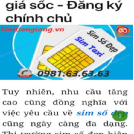
Sim Tiền Giang là đơn vị cung cấp sim số đẹp lục quý 9, sim giá rẻ
uy tín chất lượng.
Chọn mua sim số đẹp thường mất nhiều thời gian ở khoản lựa số,
một số phải vừa đẹp, vừa tốt về phong thủy thì mới là sim hoàn
hảo. Vậy phải làm sao?
- Cách nhanh nhất để chọn mua được sim lục quý 9 là bạn vào
trang chủ của Sim Tiền Giang, chọn mục “Sim giảm giá “ ở ngay
đầu trang chủ. Đây là danh sách sim được đại lý giảm giá vì một số
lý do nên bạn có thể chọn mua được số đẹp lại có giá cực rẻ nữa.
Ngoài ra quý khách chưa ưng ý về sim luc quy 9 có cũng thể tham
khảo thêm Sim Vinaphone,Sim Gmobile, Sim Lục Quý,
Sim Năm
Sinh
..