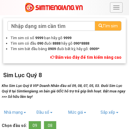
#
Tìm sim
Tìm sim có số
9999
bạn hãy gõ
9999
Tìm sim có đầu
090
đuôi
8888
hãy gõ
090*8888
Tìm sim bắt đầu bằng
0909
đuôi bất kỳ, hãy gõ:
0909*
Bấm vào đây để tìm kiếm nâng cao
Sim Lục Quý 8
Kho Sim Lục Quý 8 VIP Doanh Nhân đầu số 09, 08, 07, 05, 03. Đuôi Sim Lục
Quý 8 tại Simtiengiang.vn bán giá GỐC hỗ trợ trả góp linh hoạt. Đặt mua ngay
>>> Sở hữu liền tay!
Nhà mạng
Đầu số
Mức giá
Sắp xếp
Chọn đầu số:
09
08