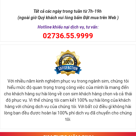
Số 8 trong tiếng Hán được phiên âm là "bát" khi đọc lệch sẽ giống
từ "Phát". Chữ Phát trong phát tài, phát lộc, phát công danh. Hay
Tất cả các ngày trong tuần từ 7h-19h
nói cách khác thì số 8 cũng là con số biểu tượng cho thần tài ban
(ngoài giờ Quý khách vui lòng bấm Đặt mua trên Web )
phát lộc tới cho người sử dụng.
Hotline khiếu nại dịch vụ, tư vấn:
0
2736.55.9999
Với nhiều năm kinh nghiệm phục vụ trong ngành sim, chúng tôi
hiểu mức độ quan trọng trong công việc của mình là mang đến
cho khách hàng sự hài lòng về con sim khách hàng chọn và cả thái
độ phục vụ. Vì thế chúng tôi cam kết 100% sự hài lòng của khách
hàng với chúng dịch vụ của chúng tôi. Với bất cứ điều gì không hài
lòng bạn đều được hoàn lại 100% phí dịch vụ đã chuyển cho chúng
Sim Lục Quý 8 Có Ý Nghĩa Gì?
tôi.
Với những người có mệnh hợp với con số 8 này thường thì họ sẽ
luôn là người có khả năng tập trung tư tưởng cực tốt để tham gia
vào quá trình làm việc, họ luôn biết giữ kỷ luật, có cá tính và ý chí