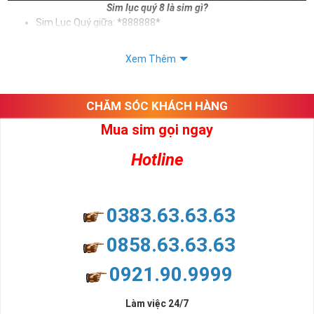
Sim lục quý 8 là sim gì?
Sim Lục Quý giữa: *888888*
Sim Lục Quý đuôi: *888888
Xem Thêm
Sử dụng sim lục quý 8 giúp chủ sở hữu khẳng định được bản thân,
tạo ấn tượng tốt với khách hàng. Và trên tất cả ý nghĩa sim lục quý
8 mang lại cho người dùng là vô tận. Sim giúp cho người dùng phát
CHĂM SÓC KHÁCH HÀNG
tài, phát lộc, phát may mắn
Mua sim gọi ngay
Xem thêm bài viết:
Sim Lục Quý 5- Sim Số Đẹp Tượng Trưng Cho Danh Vọng - Quyền Lực
Hotline
Sim Lục Quý 6- Sim Số Đẹp Toàn Lộc Đại Phúc Đại Lộc
Sim Lục Quý 7 - "Sim Đẳng cấp - Số Doanh nhân"
0383.63.63.63
Sim Lục Quý 8 Có Ý Nghĩa Gì?
0858.63.63.63
Chắc hẳn nhiều người chúng ta ở đây đều biết rằng sim lục quý 8
0921.90.9999
không chỉ đẹp về hình thức mà còn đẹp về mặt ý nghĩa. Ý nghĩa
này bắt nguồn từ ý nghĩa của số 8 - con số đẹp được lòng nhiều
người.
Làm việc 24/7