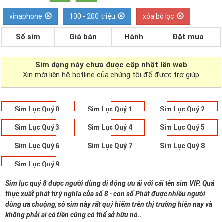
vinaphone
100 - 200 triệu
xóa bộ lọc
Số sim
Giá bán
Hành
Đặt mua
Sim dạng
này chưa được cập nhật lên web
Xin mời liên hệ hotline của chúng tôi để được trợ giúp
Sim Lục Quý 0
Sim Lục Quý 1
Sim Lục Quý 2
Sim Lục Quý 3
Sim Lục Quý 4
Sim Lục Quý 5
Sim Lục Quý 6
Sim Lục Quý 7
Sim Lục Quý 8
Sim Lục Quý 9
Sim lục quý 8 được người dùng di động ưu ái với cái tên sim VIP. Quả
thực xuất phát từ ý nghĩa của số 8 - con số Phát được nhiều người
dùng ưa chuộng, số sim này rất quý hiếm trên thị trường hiện nay và
không phải ai có tiền cũng có thể sở hữu nó..