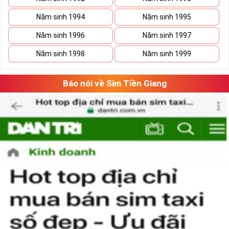
Năm sinh 1994
Năm sinh 1995
Năm sinh 1996
Năm sinh 1997
Năm sinh 1998
Năm sinh 1999
Báo nói về Sim Tiền Giang
Phương pháp chọn sim số đẹp lục qúy 8
“Số có nghĩa – Người có mệnh”, lựa chọn
sim số đẹp
tứ quý cần căn
cứ vào vận mệnh của mỗi người. Lựa chọn sim số đẹp hợp mệnh
không chỉ mang lại nhiều may mắn và tài lộc cho chủ sim mà nó
còn thể hiện được nhiều phong cách làm việc chuyên nghiệp của
người sử dụng.
Theo ngũ hành sinh khắc, con số 8 là con số cát của mệnh Thổ.
Người mệnh này sử dụng sim điện thoại chứa số 8 sẽ mang lại
nhiều may mắn và tài lộc.
Ngoài ra khi lựa chọn sim số đẹp chúng ta nên chọn dãy số âm
dương hài hòa và có tổng số nút cao, như vậy việc làm ăn sẽ gặp