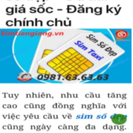
nhiều thuận lợi và suôn sẻ hơn.
Hãy lựa chọn sim lục quý 8 hợp phong thủy và vận mệnh để đem
đến vượng khí và may mắn trong công danh, sự nghiệp.
Hướng dẫn mua Sim Lục Quý 8 tại
Simtiengiang.vn.
Sim Tiền Giang là đơn vị cung cấp sim số đẹp lục quý 8, sim giá rẻ
uy tín chất lượng.
Chọn mua sim số đẹp thường mất nhiều thời gian ở khoản lựa số,
một số phải vừa đẹp, vừa tốt về phong thủy thì mới là sim hoàn
hảo. Vậy phải làm sao?
- Cách nhanh nhất để chọn mua được sim lục quý 8 là bạn vào
trang chủ của Sim Tiền Giang, chọn mục “Sim giảm giá “ ở ngay
đầu trang chủ. Đây là danh sách sim được đại lý giảm giá vì một số
lý do nên bạn có thể chọn mua được số đẹp lại có giá cực rẻ nữa.
Ngoài ra quý khách chưa ưng ý về sim luc quy 8 có cũng thể tham
khảo thêm Sim Vinaphone,Sim Gmobile, Sim Lục Quý,
Sim Lục Quý
9
..