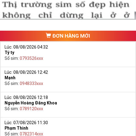
ĐƠN HÀNG MỚI
Lúc: 08/08/2026 04:32
Tý ty
Số sim:
0793526xxx
Lúc: 08/08/2026 12:42
Mạnh
Hướng dẫn mua Sim Lục Quý 8 tại Simtiengiang.vn.
Số sim:
0948333xxx
- Bạn cũng có thể mua sim bằng cách như sau:
+ Bước 1: Bạn truy cập vào truy cập vào Google gõ Simtiengiang.vn
Lúc: 08/08/2026 12:18
Nguyễn Hoàng Đăng Khoa
bấm vào link
Số sim:
0789120xxx
+ Bước 2: Bạn chọn “Sim Lục Quý” ở danh mục “Sim theo loại”
ngay bên góc trái màn hình. Sau đó chọn Sim Lục Quý 8.
Lúc: 07/08/2026 11:30
Phạm Thinh
+ Bước 3: Khi các số sim lục quý 8 xuất hiện, bạn có thể chọn
Số sim:
0782314xxx
mạng, đầu số, phân loại,… để lọc ra những yêu cầu của bạn, giúp