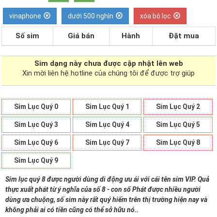
vinaphone
dưới 500 nghìn
xóa bộ lọc
Số sim
Giá bán
Hành
Đặt mua
Sim dạng
này chưa được cập nhật lên web
Xin mời liên hệ hotline của chúng tôi để được trợ giúp
Sim Lục Quý 0
Sim Lục Quý 1
Sim Lục Quý 2
Sim Lục Quý 3
Sim Lục Quý 4
Sim Lục Quý 5
Sim Lục Quý 6
Sim Lục Quý 7
Sim Lục Quý 8
Sim Lục Quý 9
Sim lục quý 8 được người dùng di động ưu ái với cái tên sim VIP. Quả
thực xuất phát từ ý nghĩa của số 8 - con số Phát được nhiều người
dùng ưa chuộng, số sim này rất quý hiếm trên thị trường hiện nay và
không phải ai có tiền cũng có thể sở hữu nó..