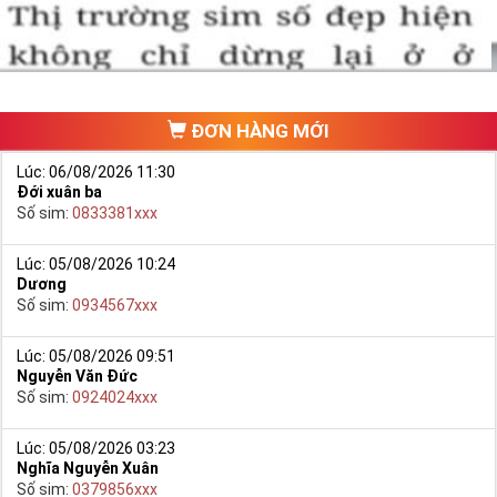
ĐƠN HÀNG MỚI
Lúc: 06/08/2026 11:30
Đới xuân ba
Số sim:
0833381xxx
Lúc: 05/08/2026 10:24
Dương
Hướng dẫn mua Sim Lục Quý 8 tại Simtiengiang.vn.
Số sim:
0934567xxx
- Bạn cũng có thể mua sim bằng cách như sau:
+ Bước 1: Bạn truy cập vào truy cập vào Google gõ Simtiengiang.vn
Lúc: 05/08/2026 09:51
Nguyễn Văn Đức
bấm vào link
Số sim:
0924024xxx
+ Bước 2: Bạn chọn “Sim Lục Quý” ở danh mục “Sim theo loại”
ngay bên góc trái màn hình. Sau đó chọn Sim Lục Quý 8.
Lúc: 05/08/2026 03:23
Nghĩa Nguyễn Xuân
+ Bước 3: Khi các số sim lục quý 8 xuất hiện, bạn có thể chọn
Số sim:
0379856xxx
mạng, đầu số, phân loại,… để lọc ra những yêu cầu của bạn, giúp