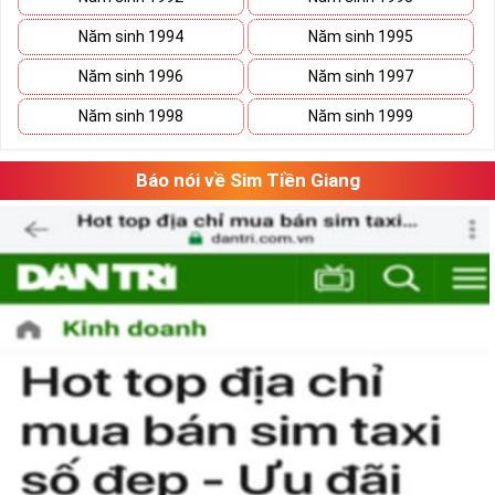
Năm sinh 1994
Năm sinh 1995
Năm sinh 1996
Năm sinh 1997
Năm sinh 1998
Năm sinh 1999
Báo nói về Sim Tiền Giang
Phương pháp chọn sim số đẹp lục qúy 8
“Số có nghĩa – Người có mệnh”, lựa chọn
sim số đẹp
tứ quý cần căn
cứ vào vận mệnh của mỗi người. Lựa chọn sim số đẹp hợp mệnh
không chỉ mang lại nhiều may mắn và tài lộc cho chủ sim mà nó
còn thể hiện được nhiều phong cách làm việc chuyên nghiệp của
người sử dụng.
Theo ngũ hành sinh khắc, con số 8 là con số cát của mệnh Thổ.
Người mệnh này sử dụng sim điện thoại chứa số 8 sẽ mang lại
nhiều may mắn và tài lộc.
Ngoài ra khi lựa chọn sim số đẹp chúng ta nên chọn dãy số âm
dương hài hòa và có tổng số nút cao, như vậy việc làm ăn sẽ gặp