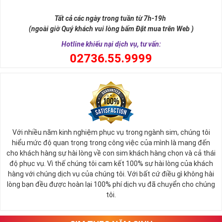
Số 8 trong tiếng Hán được phiên âm là "bát" khi đọc lệch sẽ giống
từ "Phát". Chữ Phát trong phát tài, phát lộc, phát công danh. Hay
Tất cả các ngày trong tuần từ 7h-19h
nói cách khác thì số 8 cũng là con số biểu tượng cho thần tài ban
(ngoài giờ Quý khách vui lòng bấm Đặt mua trên Web )
phát lộc tới cho người sử dụng.
Hotline khiếu nại dịch vụ, tư vấn:
0
2736.55.9999
Với nhiều năm kinh nghiệm phục vụ trong ngành sim, chúng tôi
hiểu mức độ quan trọng trong công việc của mình là mang đến
cho khách hàng sự hài lòng về con sim khách hàng chọn và cả thái
độ phục vụ. Vì thế chúng tôi cam kết 100% sự hài lòng của khách
hàng với chúng dịch vụ của chúng tôi. Với bất cứ điều gì không hài
lòng bạn đều được hoàn lại 100% phí dịch vụ đã chuyển cho chúng
Sim Lục Quý 8 Có Ý Nghĩa Gì?
tôi.
Với những người có mệnh hợp với con số 8 này thường thì họ sẽ
luôn là người có khả năng tập trung tư tưởng cực tốt để tham gia
vào quá trình làm việc, họ luôn biết giữ kỷ luật, có cá tính và ý chí