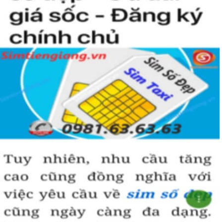
nhiều thuận lợi và suôn sẻ hơn.
Hãy lựa chọn sim lục quý 8 hợp phong thủy và vận mệnh để đem
đến vượng khí và may mắn trong công danh, sự nghiệp.
Hướng dẫn mua Sim Lục Quý 8 tại
Simtiengiang.vn.
Sim Tiền Giang là đơn vị cung cấp sim số đẹp lục quý 8, sim giá rẻ
uy tín chất lượng.
Chọn mua sim số đẹp thường mất nhiều thời gian ở khoản lựa số,
một số phải vừa đẹp, vừa tốt về phong thủy thì mới là sim hoàn
hảo. Vậy phải làm sao?
- Cách nhanh nhất để chọn mua được sim lục quý 8 là bạn vào
trang chủ của Sim Tiền Giang, chọn mục “Sim giảm giá “ ở ngay
đầu trang chủ. Đây là danh sách sim được đại lý giảm giá vì một số
lý do nên bạn có thể chọn mua được số đẹp lại có giá cực rẻ nữa.
Ngoài ra quý khách chưa ưng ý về sim luc quy 8 có cũng thể tham
khảo thêm Sim Vinaphone,Sim Gmobile, Sim Lục Quý,
Sim Lục Quý
9
..