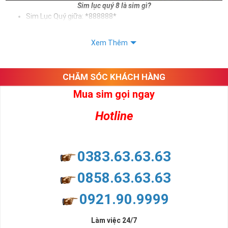
Sim lục quý 8 là sim gì?
Sim Lục Quý giữa: *888888*
Sim Lục Quý đuôi: *888888
Xem Thêm
Sử dụng sim lục quý 8 giúp chủ sở hữu khẳng định được bản thân,
tạo ấn tượng tốt với khách hàng. Và trên tất cả ý nghĩa sim lục quý
8 mang lại cho người dùng là vô tận. Sim giúp cho người dùng phát
CHĂM SÓC KHÁCH HÀNG
tài, phát lộc, phát may mắn
Mua sim gọi ngay
Xem thêm bài viết:
Sim Lục Quý 5- Sim Số Đẹp Tượng Trưng Cho Danh Vọng - Quyền Lực
Hotline
Sim Lục Quý 6- Sim Số Đẹp Toàn Lộc Đại Phúc Đại Lộc
Sim Lục Quý 7 - "Sim Đẳng cấp - Số Doanh nhân"
0383.63.63.63
Sim Lục Quý 8 Có Ý Nghĩa Gì?
0858.63.63.63
Chắc hẳn nhiều người chúng ta ở đây đều biết rằng sim lục quý 8
0921.90.9999
không chỉ đẹp về hình thức mà còn đẹp về mặt ý nghĩa. Ý nghĩa
này bắt nguồn từ ý nghĩa của số 8 - con số đẹp được lòng nhiều
người.
Làm việc 24/7