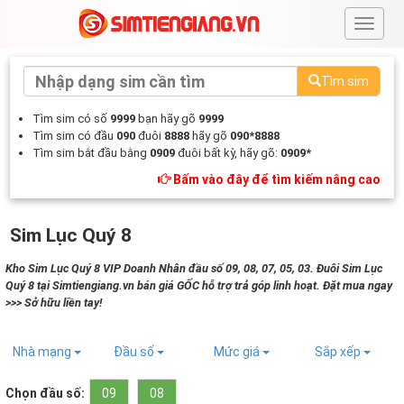
#
Tìm sim
Tìm sim có số
9999
bạn hãy gõ
9999
Tìm sim có đầu
090
đuôi
8888
hãy gõ
090*8888
Tìm sim bắt đầu bằng
0909
đuôi bất kỳ, hãy gõ:
0909*
Bấm vào đây để tìm kiếm nâng cao
Sim Lục Quý 8
Kho Sim Lục Quý 8 VIP Doanh Nhân đầu số 09, 08, 07, 05, 03. Đuôi Sim Lục
Quý 8 tại Simtiengiang.vn bán giá GỐC hỗ trợ trả góp linh hoạt. Đặt mua ngay
>>> Sở hữu liền tay!
Nhà mạng
Đầu số
Mức giá
Sắp xếp
Chọn đầu số:
09
08