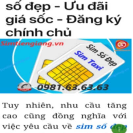
Theo ngũ hành sinh khắc, con số 8 là con số cát của mệnh Thổ.
Người mệnh này sử dụng sim điện thoại chứa số 8 sẽ mang lại
nhiều may mắn và tài lộc.
Ngoài ra khi lựa chọn sim số đẹp chúng ta nên chọn dãy số âm
dương hài hòa và có tổng số nút cao, như vậy việc làm ăn sẽ gặp
nhiều thuận lợi và suôn sẻ hơn.
Hãy lựa chọn sim lục quý 8 hợp phong thủy và vận mệnh để đem
đến vượng khí và may mắn trong công danh, sự nghiệp.
Hướng dẫn mua Sim Lục Quý 8 tại
Simtiengiang.vn.
Sim Tiền Giang là đơn vị cung cấp sim số đẹp lục quý 8, sim giá rẻ
uy tín chất lượng.
Chọn mua sim số đẹp thường mất nhiều thời gian ở khoản lựa số,
một số phải vừa đẹp, vừa tốt về phong thủy thì mới là sim hoàn
hảo. Vậy phải làm sao?
- Cách nhanh nhất để chọn mua được sim lục quý 8 là bạn vào
trang chủ của Sim Tiền Giang, chọn mục “Sim giảm giá “ ở ngay
đầu trang chủ. Đây là danh sách sim được đại lý giảm giá vì một số