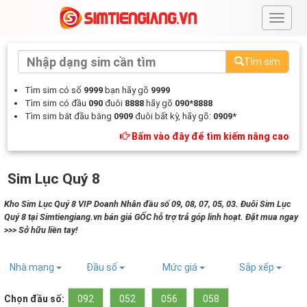
#
Tìm sim
Tìm sim có số
9999
bạn hãy gõ
9999
Tìm sim có đầu
090
đuôi
8888
hãy gõ
090*8888
Tìm sim bắt đầu bằng
0909
đuôi bất kỳ, hãy gõ:
0909*
Bấm vào đây để tìm kiếm nâng cao
Sim Lục Quý 8
Kho Sim Lục Quý 8 VIP Doanh Nhân đầu số 09, 08, 07, 05, 03. Đuôi Sim Lục
Quý 8 tại Simtiengiang.vn bán giá GỐC hỗ trợ trả góp linh hoạt. Đặt mua ngay
>>> Sở hữu liền tay!
Nhà mạng
Đầu số
Mức giá
Sắp xếp
Chọn đầu số:
092
052
056
058