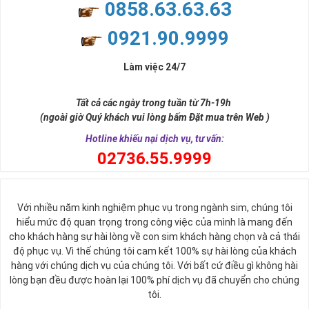
0858.63.63.63
Chắc hẳn nhiều người chúng ta ở đây đều biết rằng sim lục quý 8
0921.90.9999
không chỉ đẹp về hình thức mà còn đẹp về mặt ý nghĩa. Ý nghĩa
này bắt nguồn từ ý nghĩa của số 8 - con số đẹp được lòng nhiều
người.
Làm việc 24/7
Số 8 trong tiếng Hán được phiên âm là "bát" khi đọc lệch sẽ giống
từ "Phát". Chữ Phát trong phát tài, phát lộc, phát công danh. Hay
Tất cả các ngày trong tuần từ 7h-19h
nói cách khác thì số 8 cũng là con số biểu tượng cho thần tài ban
(ngoài giờ Quý khách vui lòng bấm Đặt mua trên Web )
phát lộc tới cho người sử dụng.
Hotline khiếu nại dịch vụ, tư vấn:
0
2736.55.9999
Với nhiều năm kinh nghiệm phục vụ trong ngành sim, chúng tôi
hiểu mức độ quan trọng trong công việc của mình là mang đến
cho khách hàng sự hài lòng về con sim khách hàng chọn và cả thái
độ phục vụ. Vì thế chúng tôi cam kết 100% sự hài lòng của khách