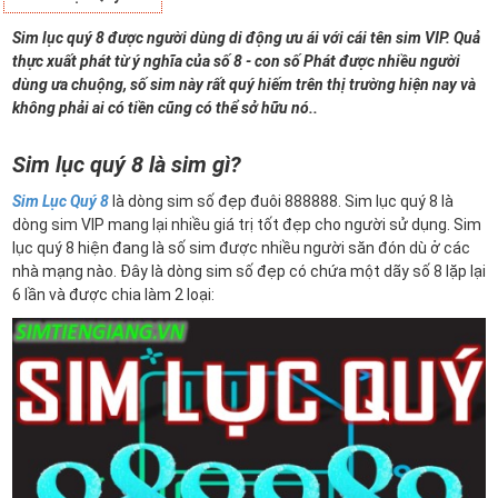
Sim lục quý 8 được người dùng di động ưu ái với cái tên sim VIP. Quả
thực xuất phát từ ý nghĩa của số 8 - con số Phát được nhiều người
dùng ưa chuộng, số sim này rất quý hiếm trên thị trường hiện nay và
không phải ai có tiền cũng có thể sở hữu nó..
Sim lục quý 8 là sim gì?
Sim Lục Quý 8
là dòng sim số đẹp đuôi 888888. Sim lục quý 8 là
dòng sim VIP mang lại nhiều giá trị tốt đẹp cho người sử dụng. Sim
lục quý 8 hiện đang là số sim được nhiều người săn đón dù ở các
nhà mạng nào. Đây là dòng sim số đẹp có chứa một dãy số 8 lặp lại
6 lần và được chia làm 2 loại: