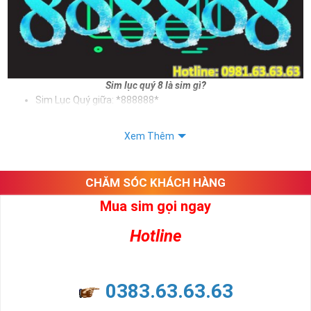
Sim lục quý 8 là sim gì?
Sim Lục Quý giữa: *888888*
Sim Lục Quý đuôi: *888888
Xem Thêm
Sử dụng sim lục quý 8 giúp chủ sở hữu khẳng định được bản thân,
tạo ấn tượng tốt với khách hàng. Và trên tất cả ý nghĩa sim lục quý
8 mang lại cho người dùng là vô tận. Sim giúp cho người dùng phát
CHĂM SÓC KHÁCH HÀNG
tài, phát lộc, phát may mắn
Mua sim gọi ngay
Xem thêm bài viết:
Sim Lục Quý 5- Sim Số Đẹp Tượng Trưng Cho Danh Vọng - Quyền Lực
Hotline
Sim Lục Quý 6- Sim Số Đẹp Toàn Lộc Đại Phúc Đại Lộc
Sim Lục Quý 7 - "Sim Đẳng cấp - Số Doanh nhân"
0383.63.63.63
Sim Lục Quý 8 Có Ý Nghĩa Gì?