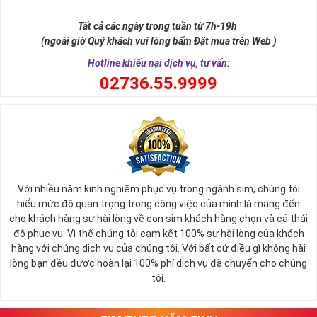
Số 8 trong tiếng Hán được phiên âm là "bát" khi đọc lệch sẽ giống
từ "Phát". Chữ Phát trong phát tài, phát lộc, phát công danh. Hay
Tất cả các ngày trong tuần từ 7h-19h
nói cách khác thì số 8 cũng là con số biểu tượng cho thần tài ban
(ngoài giờ Quý khách vui lòng bấm Đặt mua trên Web )
phát lộc tới cho người sử dụng.
Hotline khiếu nại dịch vụ, tư vấn:
0
2736.55.9999
Với nhiều năm kinh nghiệm phục vụ trong ngành sim, chúng tôi
hiểu mức độ quan trọng trong công việc của mình là mang đến
cho khách hàng sự hài lòng về con sim khách hàng chọn và cả thái
độ phục vụ. Vì thế chúng tôi cam kết 100% sự hài lòng của khách
hàng với chúng dịch vụ của chúng tôi. Với bất cứ điều gì không hài
lòng bạn đều được hoàn lại 100% phí dịch vụ đã chuyển cho chúng
Sim Lục Quý 8 Có Ý Nghĩa Gì?
tôi.
Với những người có mệnh hợp với con số 8 này thường thì họ sẽ
luôn là người có khả năng tập trung tư tưởng cực tốt để tham gia
vào quá trình làm việc, họ luôn biết giữ kỷ luật, có cá tính và ý chí