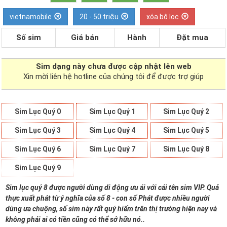
vietnamobile
20 - 50 triệu
xóa bộ lọc
Số sim
Giá bán
Hành
Đặt mua
Sim dạng
này chưa được cập nhật lên web
Xin mời liên hệ hotline của chúng tôi để được trợ giúp
Sim Lục Quý 0
Sim Lục Quý 1
Sim Lục Quý 2
Sim Lục Quý 3
Sim Lục Quý 4
Sim Lục Quý 5
Sim Lục Quý 6
Sim Lục Quý 7
Sim Lục Quý 8
Sim Lục Quý 9
Sim lục quý 8 được người dùng di động ưu ái với cái tên sim VIP. Quả
thực xuất phát từ ý nghĩa của số 8 - con số Phát được nhiều người
dùng ưa chuộng, số sim này rất quý hiếm trên thị trường hiện nay và
không phải ai có tiền cũng có thể sở hữu nó..