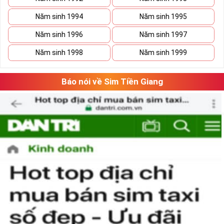
Năm sinh 1994
Năm sinh 1995
Năm sinh 1996
Năm sinh 1997
Năm sinh 1998
Năm sinh 1999
Báo nói về Sim Tiền Giang
Phương pháp chọn sim số đẹp lục qúy 8
“Số có nghĩa – Người có mệnh”, lựa chọn
sim số đẹp
tứ quý cần căn
cứ vào vận mệnh của mỗi người. Lựa chọn sim số đẹp hợp mệnh
không chỉ mang lại nhiều may mắn và tài lộc cho chủ sim mà nó
còn thể hiện được nhiều phong cách làm việc chuyên nghiệp của
người sử dụng.
Theo ngũ hành sinh khắc, con số 8 là con số cát của mệnh Thổ.
Người mệnh này sử dụng sim điện thoại chứa số 8 sẽ mang lại
nhiều may mắn và tài lộc.
Ngoài ra khi lựa chọn sim số đẹp chúng ta nên chọn dãy số âm
dương hài hòa và có tổng số nút cao, như vậy việc làm ăn sẽ gặp