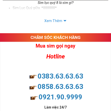
Sim lục quý 8 là sim gì?
Sim Lục Quý giữa: *888888*
Sim Lục Quý đuôi: *888888
Xem Thêm
Sử dụng sim lục quý 8 giúp chủ sở hữu khẳng định được bản thân,
tạo ấn tượng tốt với khách hàng. Và trên tất cả ý nghĩa sim lục quý
8 mang lại cho người dùng là vô tận. Sim giúp cho người dùng phát
CHĂM SÓC KHÁCH HÀNG
tài, phát lộc, phát may mắn
Mua sim gọi ngay
Xem thêm bài viết:
Sim Lục Quý 5- Sim Số Đẹp Tượng Trưng Cho Danh Vọng - Quyền Lực
Hotline
Sim Lục Quý 6- Sim Số Đẹp Toàn Lộc Đại Phúc Đại Lộc
Sim Lục Quý 7 - "Sim Đẳng cấp - Số Doanh nhân"
0383.63.63.63
Sim Lục Quý 8 Có Ý Nghĩa Gì?
0858.63.63.63
Chắc hẳn nhiều người chúng ta ở đây đều biết rằng sim lục quý 8
0921.90.9999
không chỉ đẹp về hình thức mà còn đẹp về mặt ý nghĩa. Ý nghĩa
này bắt nguồn từ ý nghĩa của số 8 - con số đẹp được lòng nhiều
người.
Làm việc 24/7