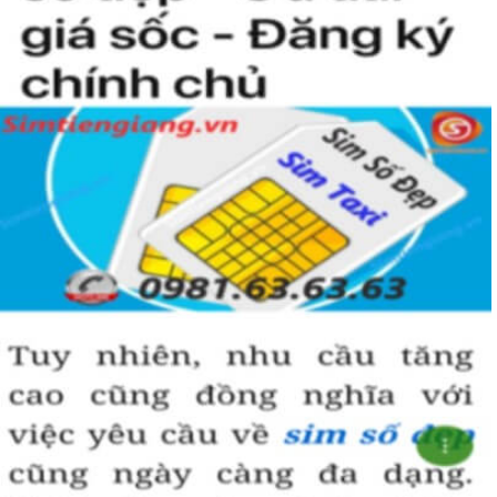
nhiều thuận lợi và suôn sẻ hơn.
Hãy lựa chọn sim lục quý 8 hợp phong thủy và vận mệnh để đem
đến vượng khí và may mắn trong công danh, sự nghiệp.
Hướng dẫn mua Sim Lục Quý 8 tại
Simtiengiang.vn.
Sim Tiền Giang là đơn vị cung cấp sim số đẹp lục quý 8, sim giá rẻ
uy tín chất lượng.
Chọn mua sim số đẹp thường mất nhiều thời gian ở khoản lựa số,
một số phải vừa đẹp, vừa tốt về phong thủy thì mới là sim hoàn
hảo. Vậy phải làm sao?
- Cách nhanh nhất để chọn mua được sim lục quý 8 là bạn vào
trang chủ của Sim Tiền Giang, chọn mục “Sim giảm giá “ ở ngay
đầu trang chủ. Đây là danh sách sim được đại lý giảm giá vì một số
lý do nên bạn có thể chọn mua được số đẹp lại có giá cực rẻ nữa.
Ngoài ra quý khách chưa ưng ý về sim luc quy 8 có cũng thể tham
khảo thêm Sim Vinaphone,Sim Gmobile, Sim Lục Quý,
Sim Lục Quý
9
..