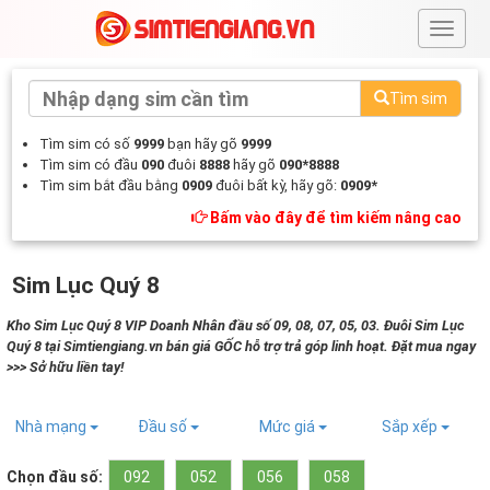
#
Tìm sim
Tìm sim có số
9999
bạn hãy gõ
9999
Tìm sim có đầu
090
đuôi
8888
hãy gõ
090*8888
Tìm sim bắt đầu bằng
0909
đuôi bất kỳ, hãy gõ:
0909*
Bấm vào đây để tìm kiếm nâng cao
Sim Lục Quý 8
Kho Sim Lục Quý 8 VIP Doanh Nhân đầu số 09, 08, 07, 05, 03. Đuôi Sim Lục
Quý 8 tại Simtiengiang.vn bán giá GỐC hỗ trợ trả góp linh hoạt. Đặt mua ngay
>>> Sở hữu liền tay!
Nhà mạng
Đầu số
Mức giá
Sắp xếp
Chọn đầu số:
092
052
056
058