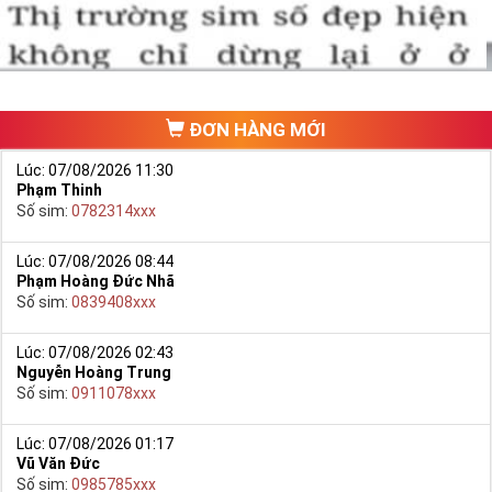
ĐƠN HÀNG MỚI
Lúc: 07/08/2026 11:30
Phạm Thinh
Số sim:
0782314xxx
Lúc: 07/08/2026 08:44
Phạm Hoàng Đức Nhã
Hướng dẫn mua Sim Lục Quý 8 tại Simtiengiang.vn.
Số sim:
0839408xxx
- Bạn cũng có thể mua sim bằng cách như sau:
+ Bước 1: Bạn truy cập vào truy cập vào Google gõ Simtiengiang.vn
Lúc: 07/08/2026 02:43
Nguyễn Hoàng Trung
bấm vào link
Số sim:
0911078xxx
+ Bước 2: Bạn chọn “Sim Lục Quý” ở danh mục “Sim theo loại”
ngay bên góc trái màn hình. Sau đó chọn Sim Lục Quý 8.
Lúc: 07/08/2026 01:17
Vũ Văn Đức
+ Bước 3: Khi các số sim lục quý 8 xuất hiện, bạn có thể chọn
Số sim:
0985785xxx
mạng, đầu số, phân loại,… để lọc ra những yêu cầu của bạn, giúp