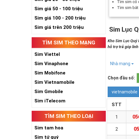
Tìm sim có
Tìm sim bắ
Sim giá 50 - 100 triệu
Sim giá 100 - 200 triệu
Sim giá trên 200 triệu
Sim Lục Q
Kho Sim Lục Quý 8
TÌM SIM THEO MẠNG
hỗ trợ trả góp lin
Sim Viettel
Sim Vinaphone
Nhà mạng
Sim Mobifone
Chọn đầu số:
Sim Vietnamobile
Sim Gmobile
vietnamobile
Sim iTelecom
STT
TÌM SIM THEO LOẠI
05
1
Sim tam hoa
0
2
Sim tứ quý