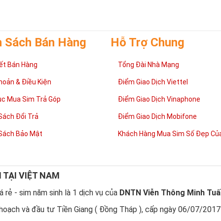
 tài lộc, được nhiều doanh nhân quan tâm và lựa chọn sử dụng.
ng pháp chọn sim số đẹp lục quý 8
h Sách Bán Hàng
Hỗ Trợ Chung
ết Bán Hàng
Tổng Đài Nhà Mạng
hoản & Điều Kiện
Điểm Giao Dịch Viettel
ục Mua Sim Trả Góp
Điểm Giao Dịch Vinaphone
Sách Đổi Trả
Điểm Giao Dịch Mobifone
Sách Bảo Mật
Khách Hàng Mua Sim Số Đẹp Của
N TẠI VIỆT NAM
 rẻ - sim năm sinh là 1 dịch vụ của
DNTN Viễn Thông Minh Tuấ
Phương pháp chọn sim số đẹp lục qúy 8
 Người có mệnh”, lựa chọn
sim số đẹp
tứ quý cần căn cứ vào vận mệnh 
hoạch và đầu tư Tiền Giang ( Đồng Tháp ), cấp ngày 06/07/2017
ố đẹp hợp mệnh không chỉ mang lại nhiều may mắn và tài lộc cho chủ