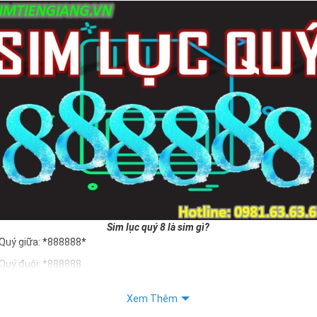
Sim lục quý 8 là sim gì?
Quý giữa: *888888*
Quý đuôi: *888888
c quý 8 giúp chủ sở hữu khẳng định được bản thân, tạo ấn tượng tốt v
Xem Thêm
ý nghĩa sim lục quý 8 mang lại cho người dùng là vô tận. Sim giúp cho 
 phát may mắn