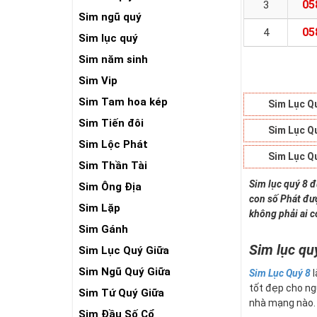
05
3
Sim ngũ quý
05
4
Sim lục quý
Sim năm sinh
Sim Vip
Sim Tam hoa kép
Sim Lục Q
Sim Tiến đôi
Sim Lục Q
Sim Lộc Phát
Sim Lục Q
Sim Thần Tài
Sim lục quý 8 đ
Sim Ông Địa
con số Phát đượ
Sim Lặp
không phải ai c
Sim Gánh
Sim lục quý
Sim Lục Quý Giữa
Sim Ngũ Quý Giữa
Sim Lục Quý 8
l
tốt đẹp cho ng
Sim Tứ Quý Giữa
nhà mạng nào. Đ
Sim Đầu Số Cổ