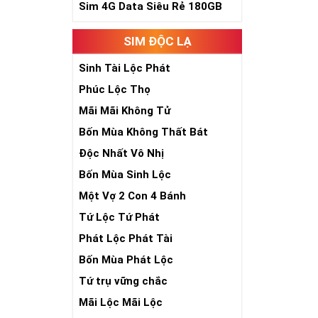
Sim 4G Data Siêu Rẻ 180GB
Xem thêm bài v
SIM ĐỘC LẠ
Sim Lục Quý 5-
Sim Lục Quý 6-
Sinh Tài Lộc Phát
Sim Lục Quý 7 -
Phúc Lộc Thọ
Mãi Mãi Không Tử
Sim Lục Qu
Bốn Mùa Không Thất Bát
Chắc hẳn nhiều
Độc Nhất Vô Nhị
đẹp về mặt ý n
Bốn Mùa Sinh Lộc
Số 8 trong tiến
Một Vợ 2 Con 4 Bánh
phát lộc, phát 
lộc tới cho ngư
Tứ Lộc Tứ Phát
Phát Lộc Phát Tài
Bốn Mùa Phát Lộc
Tứ trụ vững chắc
Mãi Lộc Mãi Lộc