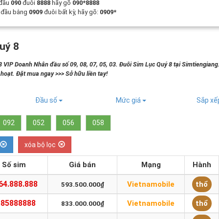
 đầu
090
đuôi
8888
hãy gõ
090*8888
t đầu bằng
0909
đuôi bất kỳ, hãy gõ:
0909*
uý 8
 VIP Doanh Nhân đầu số 09, 08, 07, 05, 03. Đuôi Sim Lục Quý 8 tại Simtiengian
h hoạt. Đặt mua ngay >>> Sở hữu liền tay!
Đầu số
Mức giá
Sắp x
092
052
056
058
xóa bộ lọc
Số sim
Giá bán
Mạng
Hành
64.888.888
Vietnamobile
thổ
593.500.000₫
585888888
Vietnamobile
thổ
833.000.000₫