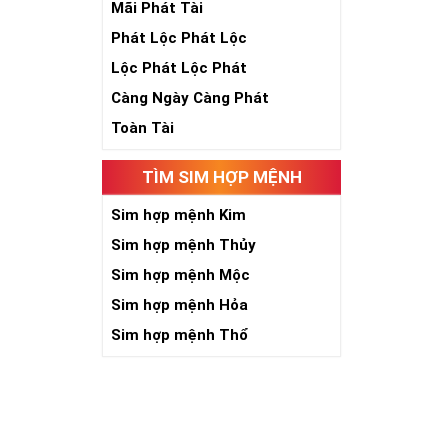
Mãi Phát Tài
Phát Lộc Phát Lộc
Lộc Phát Lộc Phát
Càng Ngày Càng Phát
Toàn Tài
TÌM SIM HỢP MỆNH
Sim hợp mệnh Kim
Với những ngườ
tư tưởng cực tố
Sim hợp mệnh Thủy
đá vươn lên tr
Sim hợp mệnh Mộc
Khi làm việc h
Sim hợp mệnh Hỏa
Như vậy, sim lụ
Sim hợp mệnh Thổ
phát thuận lợi
cũng như gần h
Số 8 thuộc hàn
Kim. Những ng
Sim đẹp lục quý