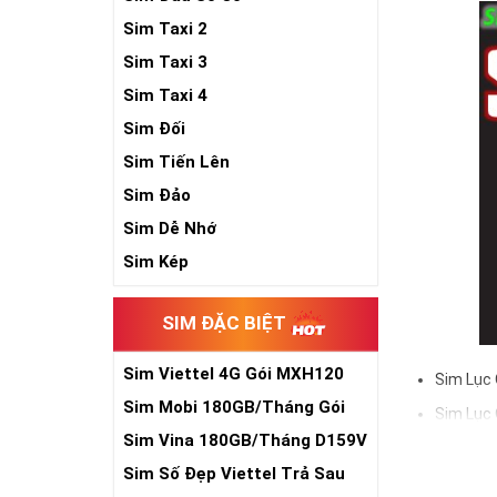
Sim Taxi 2
Sim Taxi 3
Sim Taxi 4
Sim Đối
Sim Tiến Lên
Sim Đảo
Sim Dễ Nhớ
Sim Kép
SIM ĐẶC BIỆT
Sim Viettel 4G Gói MXH120
Sim Lục 
Siêu Rẻ
Sim Mobi 180GB/Tháng Gói
Sim Lục 
TK159
Sim Vina 180GB/Tháng D159V
Sử dụng sim lụ
Và trên tất cả 
Sim Số Đẹp Viettel Trả Sau
tài, phát lộc,