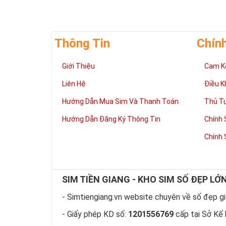
may mắn, nhiều
Phươ
Thông Tin
Chín
Giới Thiệu
Cam K
Liên Hệ
Điều K
Hướng Dẫn Mua Sim Và Thanh Toán
Thủ T
Hướng Dẫn Đăng Ký Thông Tin
Chính 
Chính 
SIM TIỀN GIANG - KHO SIM SỐ ĐẸP LỚ
- Simtiengiang.vn website chuyên về số đẹp giá
“Số có nghĩa –
- Giấy phép KD số:
1201556769
cấp tại Sở Kế 
Lựa chọn sim s