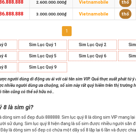
86.888.888
Vietnamobile
thổ
2.600.000.000₫
86.888.888
Vietnamobile
thổ
3.000.000.000₫
1
uý 0
Sim Lục Quý 1
Sim Lục Quý 2
Sim
uý 4
Sim Lục Quý 5
Sim Lục Quý 6
Sim
uý 8
Sim Lục Quý 9
ược người dùng di động ưu ái với cái tên sim VIP. Quả thực xuất phát từ ý 
c nhiều người dùng ưa chuộng, số sim này rất quý hiếm trên thị trường h
ó tiền cũng có thể sở hữu nó..
 8 là sim gì?
à dòng sim số đẹp đuôi 888888. Sim lục quý 8 là dòng sim VIP mang lại n
ười sử dụng. Sim lục quý 8 hiện đang là số sim được nhiều người săn 
ây là dòng sim số đẹp có chứa một dãy số 8 lặp lại 6 lần và được chia 