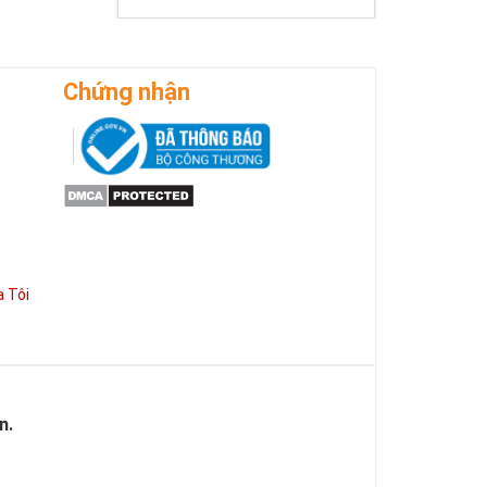
Chứng nhận
 Tôi
n.
của mỗi người.
 sim mà nó còn