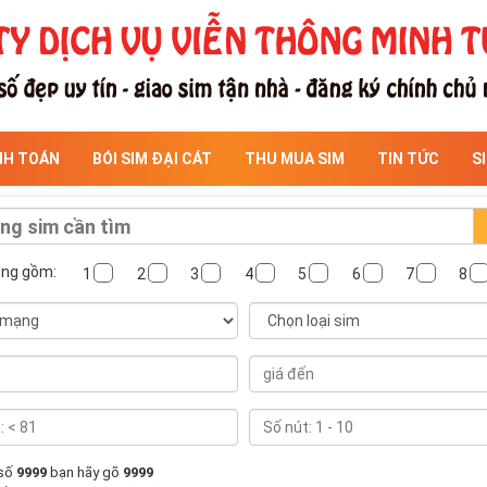
NH TOÁN
BÓI SIM ĐẠI CÁT
THU MUA SIM
TIN TỨC
S
ông gồm:
1
2
3
4
5
6
7
8
 số
9999
bạn hãy gõ
9999