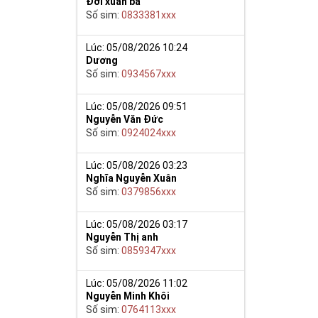
Đới xuân ba
Số sim:
0833381xxx
Lúc: 05/08/2026 10:24
Dương
Số sim:
0934567xxx
Lúc: 05/08/2026 09:51
Nguyễn Văn Đức
Số sim:
0924024xxx
năng tập trung
Lúc: 05/08/2026 03:23
h và ý chí sắt
Nghĩa Nguyễn Xuân
Số sim:
0379856xxx
Lúc: 05/08/2026 03:17
, phát lộc,
Nguyễn Thị anh
i thần may mắn
Số sim:
0859347xxx
h Thổ và mệnh
Lúc: 05/08/2026 11:02
số phù hợp.
Nguyễn Minh Khôi
Số sim:
0764113xxx
 điện thoại