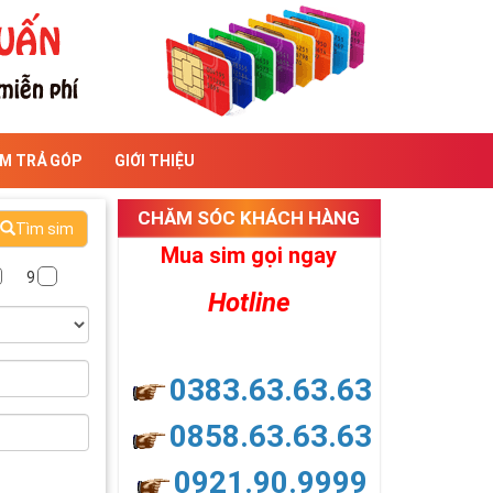
IM TRẢ GÓP
GIỚI THIỆU
CHĂM SÓC KHÁCH HÀNG
Tìm sim
Mua sim gọi ngay
9
Hotline
0383.63.63.63
0858.63.63.63
0921.90.9999