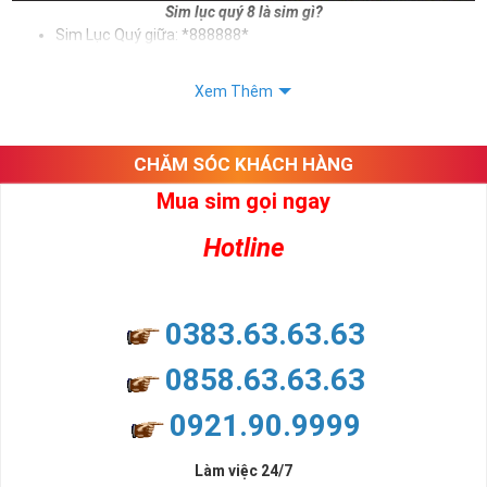
Sim lục quý 8 là sim gì?
Sim Lục Quý giữa: *888888*
Sim Lục Quý đuôi: *888888
Xem Thêm
Sử dụng sim lục quý 8 giúp chủ sở hữu khẳng định được bản thân,
tạo ấn tượng tốt với khách hàng. Và trên tất cả ý nghĩa sim lục quý
8 mang lại cho người dùng là vô tận. Sim giúp cho người dùng phát
CHĂM SÓC KHÁCH HÀNG
tài, phát lộc, phát may mắn
Mua sim gọi ngay
Xem thêm bài viết:
Sim Lục Quý 5- Sim Số Đẹp Tượng Trưng Cho Danh Vọng - Quyền Lực
Hotline
Sim Lục Quý 6- Sim Số Đẹp Toàn Lộc Đại Phúc Đại Lộc
Sim Lục Quý 7 - "Sim Đẳng cấp - Số Doanh nhân"
0383.63.63.63
Sim Lục Quý 8 Có Ý Nghĩa Gì?
0858.63.63.63
Chắc hẳn nhiều người chúng ta ở đây đều biết rằng sim lục quý 8
0921.90.9999
không chỉ đẹp về hình thức mà còn đẹp về mặt ý nghĩa. Ý nghĩa
này bắt nguồn từ ý nghĩa của số 8 - con số đẹp được lòng nhiều
người.
Làm việc 24/7