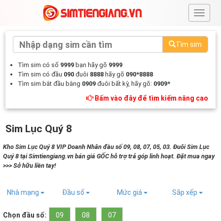
#
Tìm sim
Tìm sim có số
9999
bạn hãy gõ
9999
Tìm sim có đầu
090
đuôi
8888
hãy gõ
090*8888
Tìm sim bắt đầu bằng
0909
đuôi bất kỳ, hãy gõ:
0909*
Bấm vào đây để tìm kiếm nâng cao
Sim Lục Quý 8
Kho Sim Lục Quý 8 VIP Doanh Nhân đầu số 09, 08, 07, 05, 03. Đuôi Sim Lục
Quý 8 tại Simtiengiang.vn bán giá GỐC hỗ trợ trả góp linh hoạt. Đặt mua ngay
>>> Sở hữu liền tay!
Nhà mạng
Đầu số
Mức giá
Sắp xếp
Chọn đầu số:
09
08
07