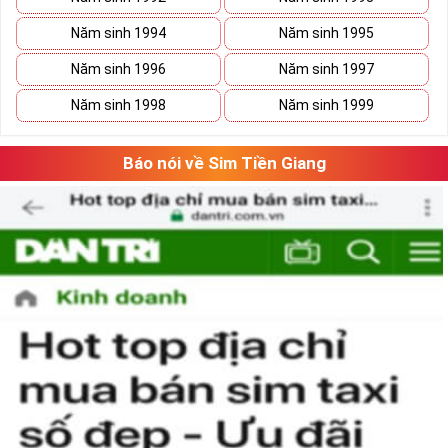
Năm sinh 1994
Năm sinh 1995
Năm sinh 1996
Năm sinh 1997
Năm sinh 1998
Năm sinh 1999
Báo nói về Sim Tiền Giang
Phương pháp chọn sim số đẹp lục qúy 8
“Số có nghĩa – Người có mệnh”, lựa chọn
sim số đẹp
tứ quý cần căn
cứ vào vận mệnh của mỗi người. Lựa chọn sim số đẹp hợp mệnh
không chỉ mang lại nhiều may mắn và tài lộc cho chủ sim mà nó
còn thể hiện được nhiều phong cách làm việc chuyên nghiệp của
người sử dụng.
Theo ngũ hành sinh khắc, con số 8 là con số cát của mệnh Thổ.
Người mệnh này sử dụng sim điện thoại chứa số 8 sẽ mang lại
nhiều may mắn và tài lộc.
Ngoài ra khi lựa chọn sim số đẹp chúng ta nên chọn dãy số âm
dương hài hòa và có tổng số nút cao, như vậy việc làm ăn sẽ gặp