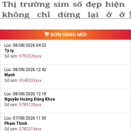
ĐƠN HÀNG MỚI
Lúc: 08/08/2026 04:32
Tý ty
Số sim:
0793526xxx
Lúc: 08/08/2026 12:42
Mạnh
Hướng dẫn mua Sim Lục Quý 8 tại Simtiengiang.vn.
Số sim:
0948333xxx
- Bạn cũng có thể mua sim bằng cách như sau:
+ Bước 1: Bạn truy cập vào truy cập vào Google gõ Simtiengiang.vn
Lúc: 08/08/2026 12:18
Nguyễn Hoàng Đăng Khoa
bấm vào link
Số sim:
0789120xxx
+ Bước 2: Bạn chọn “Sim Lục Quý” ở danh mục “Sim theo loại”
ngay bên góc trái màn hình. Sau đó chọn Sim Lục Quý 8.
Lúc: 07/08/2026 11:30
Phạm Thinh
+ Bước 3: Khi các số sim lục quý 8 xuất hiện, bạn có thể chọn
Số sim:
0782314xxx
mạng, đầu số, phân loại,… để lọc ra những yêu cầu của bạn, giúp