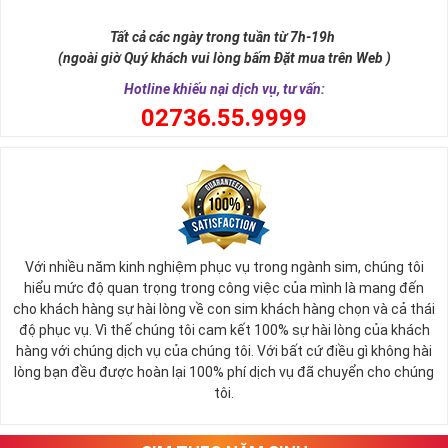
Số 8 trong tiếng Hán được phiên âm là "bát" khi đọc lệch sẽ giống
từ "Phát". Chữ Phát trong phát tài, phát lộc, phát công danh. Hay
Tất cả các ngày trong tuần từ 7h-19h
nói cách khác thì số 8 cũng là con số biểu tượng cho thần tài ban
(ngoài giờ Quý khách vui lòng bấm Đặt mua trên Web )
phát lộc tới cho người sử dụng.
Hotline khiếu nại dịch vụ, tư vấn:
0
2736.55.9999
Với nhiều năm kinh nghiệm phục vụ trong ngành sim, chúng tôi
hiểu mức độ quan trọng trong công việc của mình là mang đến
cho khách hàng sự hài lòng về con sim khách hàng chọn và cả thái
độ phục vụ. Vì thế chúng tôi cam kết 100% sự hài lòng của khách
hàng với chúng dịch vụ của chúng tôi. Với bất cứ điều gì không hài
lòng bạn đều được hoàn lại 100% phí dịch vụ đã chuyển cho chúng
Sim Lục Quý 8 Có Ý Nghĩa Gì?
tôi.
Với những người có mệnh hợp với con số 8 này thường thì họ sẽ
luôn là người có khả năng tập trung tư tưởng cực tốt để tham gia
vào quá trình làm việc, họ luôn biết giữ kỷ luật, có cá tính và ý chí