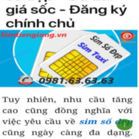
nhiều thuận lợi và suôn sẻ hơn.
Hãy lựa chọn sim lục quý 8 hợp phong thủy và vận mệnh để đem
đến vượng khí và may mắn trong công danh, sự nghiệp.
Hướng dẫn mua Sim Lục Quý 8 tại
Simtiengiang.vn.
Sim Tiền Giang là đơn vị cung cấp sim số đẹp lục quý 8, sim giá rẻ
uy tín chất lượng.
Chọn mua sim số đẹp thường mất nhiều thời gian ở khoản lựa số,
một số phải vừa đẹp, vừa tốt về phong thủy thì mới là sim hoàn
hảo. Vậy phải làm sao?
- Cách nhanh nhất để chọn mua được sim lục quý 8 là bạn vào
trang chủ của Sim Tiền Giang, chọn mục “Sim giảm giá “ ở ngay
đầu trang chủ. Đây là danh sách sim được đại lý giảm giá vì một số
lý do nên bạn có thể chọn mua được số đẹp lại có giá cực rẻ nữa.
Ngoài ra quý khách chưa ưng ý về sim luc quy 8 có cũng thể tham
khảo thêm Sim Vinaphone,Sim Gmobile, Sim Lục Quý,
Sim Lục Quý
9
..