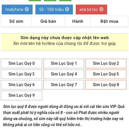
mobifone
50 - 100 triệu
xóa bộ lọc
Số sim
Giá bán
Hành
Đặt mua
Sim dạng
này chưa được cập nhật lên web
Xin mời liên hệ hotline của chúng tôi để được trợ giúp
Sim Lục Quý 0
Sim Lục Quý 1
Sim Lục Quý 2
Sim Lục Quý 3
Sim Lục Quý 4
Sim Lục Quý 5
Sim Lục Quý 6
Sim Lục Quý 7
Sim Lục Quý 8
Sim Lục Quý 9
Sim lục quý 8 được người dùng di động ưu ái với cái tên sim VIP. Quả
thực xuất phát từ ý nghĩa của số 8 - con số Phát được nhiều người
dùng ưa chuộng, số sim này rất quý hiếm trên thị trường hiện nay và
không phải ai có tiền cũng có thể sở hữu nó..