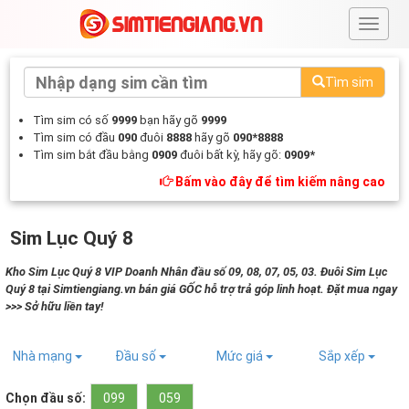
#
Tìm sim
Tìm sim có số
9999
bạn hãy gõ
9999
Tìm sim có đầu
090
đuôi
8888
hãy gõ
090*8888
Tìm sim bắt đầu bằng
0909
đuôi bất kỳ, hãy gõ:
0909*
Bấm vào đây để tìm kiếm nâng cao
Sim Lục Quý 8
Kho Sim Lục Quý 8 VIP Doanh Nhân đầu số 09, 08, 07, 05, 03. Đuôi Sim Lục
Quý 8 tại Simtiengiang.vn bán giá GỐC hỗ trợ trả góp linh hoạt. Đặt mua ngay
>>> Sở hữu liền tay!
Nhà mạng
Đầu số
Mức giá
Sắp xếp
Chọn đầu số:
099
059