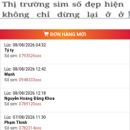
ĐƠN HÀNG MỚI
Lúc: 08/08/2026 04:32
Tý ty
Số sim:
0793526xxx
Lúc: 08/08/2026 12:42
Mạnh
Hướng dẫn mua Sim Lục Quý 8 tại Simtiengiang.vn.
Số sim:
0948333xxx
- Bạn cũng có thể mua sim bằng cách như sau:
+ Bước 1: Bạn truy cập vào truy cập vào Google gõ Simtiengiang.vn
Lúc: 08/08/2026 12:18
Nguyễn Hoàng Đăng Khoa
bấm vào link
Số sim:
0789120xxx
+ Bước 2: Bạn chọn “Sim Lục Quý” ở danh mục “Sim theo loại”
ngay bên góc trái màn hình. Sau đó chọn Sim Lục Quý 8.
Lúc: 07/08/2026 11:30
Phạm Thinh
+ Bước 3: Khi các số sim lục quý 8 xuất hiện, bạn có thể chọn
Số sim:
0782314xxx
mạng, đầu số, phân loại,… để lọc ra những yêu cầu của bạn, giúp