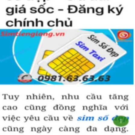
nhiều thuận lợi và suôn sẻ hơn.
Hãy lựa chọn sim lục quý 8 hợp phong thủy và vận mệnh để đem
đến vượng khí và may mắn trong công danh, sự nghiệp.
Hướng dẫn mua Sim Lục Quý 8 tại
Simtiengiang.vn.
Sim Tiền Giang là đơn vị cung cấp sim số đẹp lục quý 8, sim giá rẻ
uy tín chất lượng.
Chọn mua sim số đẹp thường mất nhiều thời gian ở khoản lựa số,
một số phải vừa đẹp, vừa tốt về phong thủy thì mới là sim hoàn
hảo. Vậy phải làm sao?
- Cách nhanh nhất để chọn mua được sim lục quý 8 là bạn vào
trang chủ của Sim Tiền Giang, chọn mục “Sim giảm giá “ ở ngay
đầu trang chủ. Đây là danh sách sim được đại lý giảm giá vì một số
lý do nên bạn có thể chọn mua được số đẹp lại có giá cực rẻ nữa.
Ngoài ra quý khách chưa ưng ý về sim luc quy 8 có cũng thể tham
khảo thêm Sim Vinaphone,Sim Gmobile, Sim Lục Quý,
Sim Lục Quý
9
..