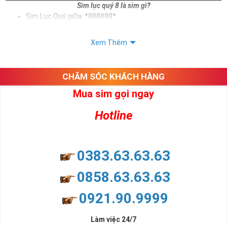
Sim lục quý 8 là sim gì?
Sim Lục Quý giữa: *888888*
Sim Lục Quý đuôi: *888888
Xem Thêm
Sử dụng sim lục quý 8 giúp chủ sở hữu khẳng định được bản thân,
tạo ấn tượng tốt với khách hàng. Và trên tất cả ý nghĩa sim lục quý
8 mang lại cho người dùng là vô tận. Sim giúp cho người dùng phát
CHĂM SÓC KHÁCH HÀNG
tài, phát lộc, phát may mắn
Mua sim gọi ngay
Xem thêm bài viết:
Sim Lục Quý 5- Sim Số Đẹp Tượng Trưng Cho Danh Vọng - Quyền Lực
Hotline
Sim Lục Quý 6- Sim Số Đẹp Toàn Lộc Đại Phúc Đại Lộc
Sim Lục Quý 7 - "Sim Đẳng cấp - Số Doanh nhân"
0383.63.63.63
Sim Lục Quý 8 Có Ý Nghĩa Gì?
0858.63.63.63
Chắc hẳn nhiều người chúng ta ở đây đều biết rằng sim lục quý 8
0921.90.9999
không chỉ đẹp về hình thức mà còn đẹp về mặt ý nghĩa. Ý nghĩa
này bắt nguồn từ ý nghĩa của số 8 - con số đẹp được lòng nhiều
người.
Làm việc 24/7