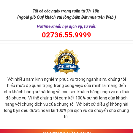
Số 8 trong tiếng Hán được phiên âm là "bát" khi đọc lệch sẽ giống
từ "Phát". Chữ Phát trong phát tài, phát lộc, phát công danh. Hay
Tất cả các ngày trong tuần từ 7h-19h
nói cách khác thì số 8 cũng là con số biểu tượng cho thần tài ban
(ngoài giờ Quý khách vui lòng bấm Đặt mua trên Web )
phát lộc tới cho người sử dụng.
Hotline khiếu nại dịch vụ, tư vấn:
0
2736.55.9999
Với nhiều năm kinh nghiệm phục vụ trong ngành sim, chúng tôi
hiểu mức độ quan trọng trong công việc của mình là mang đến
cho khách hàng sự hài lòng về con sim khách hàng chọn và cả thái
độ phục vụ. Vì thế chúng tôi cam kết 100% sự hài lòng của khách
hàng với chúng dịch vụ của chúng tôi. Với bất cứ điều gì không hài
lòng bạn đều được hoàn lại 100% phí dịch vụ đã chuyển cho chúng
Sim Lục Quý 8 Có Ý Nghĩa Gì?
tôi.
Với những người có mệnh hợp với con số 8 này thường thì họ sẽ
luôn là người có khả năng tập trung tư tưởng cực tốt để tham gia
vào quá trình làm việc, họ luôn biết giữ kỷ luật, có cá tính và ý chí