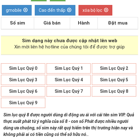
gmobile
Cao đến thấp
xóa bộ lọc
Số sim
Giá bán
Hành
Đặt mua
Sim dạng
này chưa được cập nhật lên web
Xin mời liên hệ hotline của chúng tôi để được trợ giúp
Sim Lục Quý 0
Sim Lục Quý 1
Sim Lục Quý 2
Sim Lục Quý 3
Sim Lục Quý 4
Sim Lục Quý 5
Sim Lục Quý 6
Sim Lục Quý 7
Sim Lục Quý 8
Sim Lục Quý 9
Sim lục quý 8 được người dùng di động ưu ái với cái tên sim VIP. Quả
thực xuất phát từ ý nghĩa của số 8 - con số Phát được nhiều người
dùng ưa chuộng, số sim này rất quý hiếm trên thị trường hiện nay và
không phải ai có tiền cũng có thể sở hữu nó..