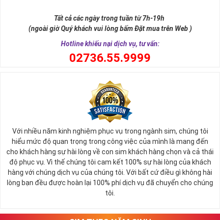
Số 8 trong tiếng Hán được phiên âm là "bát" khi đọc lệch sẽ giống
từ "Phát". Chữ Phát trong phát tài, phát lộc, phát công danh. Hay
Tất cả các ngày trong tuần từ 7h-19h
nói cách khác thì số 8 cũng là con số biểu tượng cho thần tài ban
(ngoài giờ Quý khách vui lòng bấm Đặt mua trên Web )
phát lộc tới cho người sử dụng.
Hotline khiếu nại dịch vụ, tư vấn:
0
2736.55.9999
Với nhiều năm kinh nghiệm phục vụ trong ngành sim, chúng tôi
hiểu mức độ quan trọng trong công việc của mình là mang đến
cho khách hàng sự hài lòng về con sim khách hàng chọn và cả thái
độ phục vụ. Vì thế chúng tôi cam kết 100% sự hài lòng của khách
hàng với chúng dịch vụ của chúng tôi. Với bất cứ điều gì không hài
lòng bạn đều được hoàn lại 100% phí dịch vụ đã chuyển cho chúng
Sim Lục Quý 8 Có Ý Nghĩa Gì?
tôi.
Với những người có mệnh hợp với con số 8 này thường thì họ sẽ
luôn là người có khả năng tập trung tư tưởng cực tốt để tham gia
vào quá trình làm việc, họ luôn biết giữ kỷ luật, có cá tính và ý chí