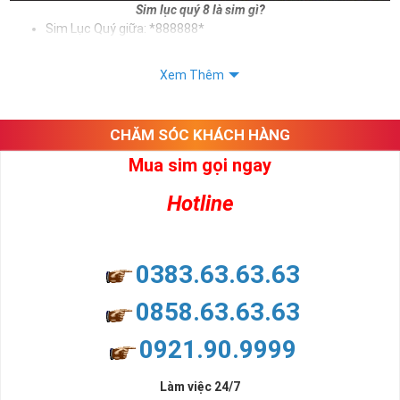
Sim lục quý 8 là sim gì?
Sim Lục Quý giữa: *888888*
Sim Lục Quý đuôi: *888888
Xem Thêm
Sử dụng sim lục quý 8 giúp chủ sở hữu khẳng định được bản thân,
tạo ấn tượng tốt với khách hàng. Và trên tất cả ý nghĩa sim lục quý
8 mang lại cho người dùng là vô tận. Sim giúp cho người dùng phát
CHĂM SÓC KHÁCH HÀNG
tài, phát lộc, phát may mắn
Mua sim gọi ngay
Xem thêm bài viết:
Sim Lục Quý 5- Sim Số Đẹp Tượng Trưng Cho Danh Vọng - Quyền Lực
Hotline
Sim Lục Quý 6- Sim Số Đẹp Toàn Lộc Đại Phúc Đại Lộc
Sim Lục Quý 7 - "Sim Đẳng cấp - Số Doanh nhân"
0383.63.63.63
Sim Lục Quý 8 Có Ý Nghĩa Gì?
0858.63.63.63
Chắc hẳn nhiều người chúng ta ở đây đều biết rằng sim lục quý 8
0921.90.9999
không chỉ đẹp về hình thức mà còn đẹp về mặt ý nghĩa. Ý nghĩa
này bắt nguồn từ ý nghĩa của số 8 - con số đẹp được lòng nhiều
người.
Làm việc 24/7