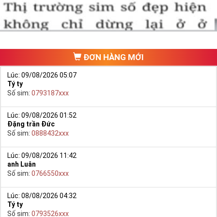
ĐƠN HÀNG MỚI
Lúc: 09/08/2026 05:07
Tý ty
Số sim:
0793187xxx
Lúc: 09/08/2026 01:52
Đặng trần Đức
Hướng dẫn mua Sim Lục Quý 8 tại Simtiengiang.vn.
Số sim:
0888432xxx
- Bạn cũng có thể mua sim bằng cách như sau:
+ Bước 1: Bạn truy cập vào truy cập vào Google gõ Simtiengiang.vn
Lúc: 09/08/2026 11:42
anh Luân
bấm vào link
Số sim:
0766550xxx
+ Bước 2: Bạn chọn “Sim Lục Quý” ở danh mục “Sim theo loại”
ngay bên góc trái màn hình. Sau đó chọn Sim Lục Quý 8.
Lúc: 08/08/2026 04:32
Tý ty
+ Bước 3: Khi các số sim lục quý 8 xuất hiện, bạn có thể chọn
Số sim:
0793526xxx
mạng, đầu số, phân loại,… để lọc ra những yêu cầu của bạn, giúp