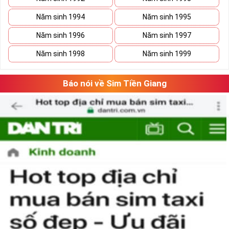
Năm sinh 1994
Năm sinh 1995
Năm sinh 1996
Năm sinh 1997
Năm sinh 1998
Năm sinh 1999
Báo nói về Sim Tiền Giang
Phương pháp chọn sim số đẹp lục qúy 8
“Số có nghĩa – Người có mệnh”, lựa chọn
sim số đẹp
tứ quý cần căn
cứ vào vận mệnh của mỗi người. Lựa chọn sim số đẹp hợp mệnh
không chỉ mang lại nhiều may mắn và tài lộc cho chủ sim mà nó
còn thể hiện được nhiều phong cách làm việc chuyên nghiệp của
người sử dụng.
Theo ngũ hành sinh khắc, con số 8 là con số cát của mệnh Thổ.
Người mệnh này sử dụng sim điện thoại chứa số 8 sẽ mang lại
nhiều may mắn và tài lộc.
Ngoài ra khi lựa chọn sim số đẹp chúng ta nên chọn dãy số âm
dương hài hòa và có tổng số nút cao, như vậy việc làm ăn sẽ gặp