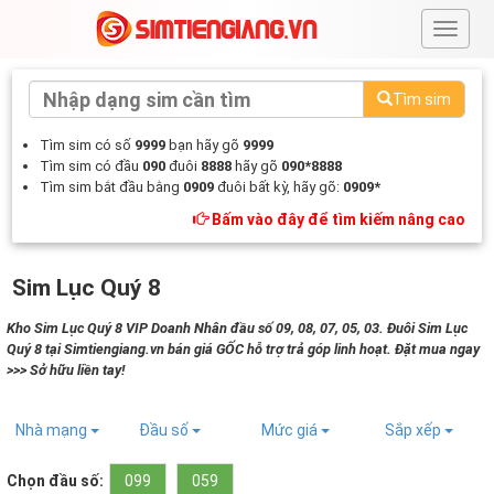
#
Tìm sim
Tìm sim có số
9999
bạn hãy gõ
9999
Tìm sim có đầu
090
đuôi
8888
hãy gõ
090*8888
Tìm sim bắt đầu bằng
0909
đuôi bất kỳ, hãy gõ:
0909*
Bấm vào đây để tìm kiếm nâng cao
Sim Lục Quý 8
Kho Sim Lục Quý 8 VIP Doanh Nhân đầu số 09, 08, 07, 05, 03. Đuôi Sim Lục
Quý 8 tại Simtiengiang.vn bán giá GỐC hỗ trợ trả góp linh hoạt. Đặt mua ngay
>>> Sở hữu liền tay!
Nhà mạng
Đầu số
Mức giá
Sắp xếp
Chọn đầu số:
099
059