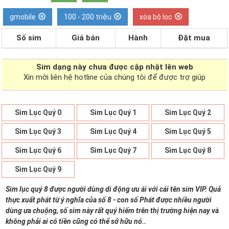
gmobile
100 - 200 triệu
xóa bộ lọc
Số sim
Giá bán
Hành
Đặt mua
Sim dạng
này chưa được cập nhật lên web
Xin mời liên hệ hotline của chúng tôi để được trợ giúp
Sim Lục Quý 0
Sim Lục Quý 1
Sim Lục Quý 2
Sim Lục Quý 3
Sim Lục Quý 4
Sim Lục Quý 5
Sim Lục Quý 6
Sim Lục Quý 7
Sim Lục Quý 8
Sim Lục Quý 9
Sim lục quý 8 được người dùng di động ưu ái với cái tên sim VIP. Quả
thực xuất phát từ ý nghĩa của số 8 - con số Phát được nhiều người
dùng ưa chuộng, số sim này rất quý hiếm trên thị trường hiện nay và
không phải ai có tiền cũng có thể sở hữu nó..