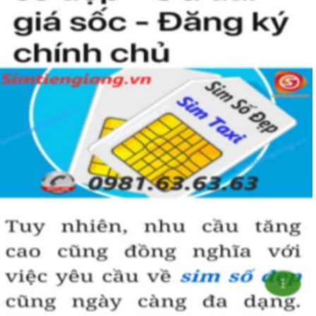
nhiều thuận lợi và suôn sẻ hơn.
Hãy lựa chọn sim lục quý 8 hợp phong thủy và vận mệnh để đem
đến vượng khí và may mắn trong công danh, sự nghiệp.
Hướng dẫn mua Sim Lục Quý 8 tại
Simtiengiang.vn.
Sim Tiền Giang là đơn vị cung cấp sim số đẹp lục quý 8, sim giá rẻ
uy tín chất lượng.
Chọn mua sim số đẹp thường mất nhiều thời gian ở khoản lựa số,
một số phải vừa đẹp, vừa tốt về phong thủy thì mới là sim hoàn
hảo. Vậy phải làm sao?
- Cách nhanh nhất để chọn mua được sim lục quý 8 là bạn vào
trang chủ của Sim Tiền Giang, chọn mục “Sim giảm giá “ ở ngay
đầu trang chủ. Đây là danh sách sim được đại lý giảm giá vì một số
lý do nên bạn có thể chọn mua được số đẹp lại có giá cực rẻ nữa.
Ngoài ra quý khách chưa ưng ý về sim luc quy 8 có cũng thể tham
khảo thêm Sim Vinaphone,Sim Gmobile, Sim Lục Quý,
Sim Lục Quý
9
..