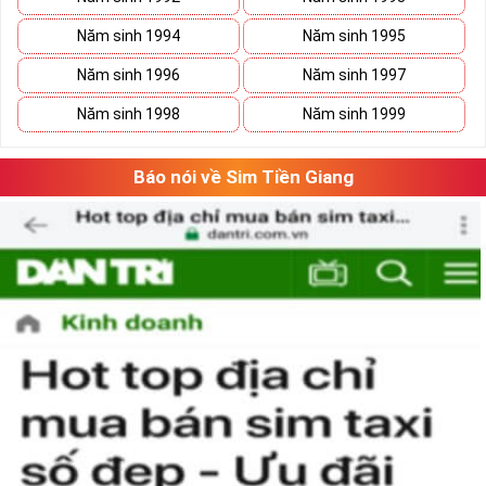
Năm sinh 1994
Năm sinh 1995
Năm sinh 1996
Năm sinh 1997
Năm sinh 1998
Năm sinh 1999
Báo nói về Sim Tiền Giang
Phương pháp chọn sim số đẹp lục qúy 8
“Số có nghĩa – Người có mệnh”, lựa chọn
sim số đẹp
tứ quý cần căn
cứ vào vận mệnh của mỗi người. Lựa chọn sim số đẹp hợp mệnh
không chỉ mang lại nhiều may mắn và tài lộc cho chủ sim mà nó
còn thể hiện được nhiều phong cách làm việc chuyên nghiệp của
người sử dụng.
Theo ngũ hành sinh khắc, con số 8 là con số cát của mệnh Thổ.
Người mệnh này sử dụng sim điện thoại chứa số 8 sẽ mang lại
nhiều may mắn và tài lộc.
Ngoài ra khi lựa chọn sim số đẹp chúng ta nên chọn dãy số âm
dương hài hòa và có tổng số nút cao, như vậy việc làm ăn sẽ gặp