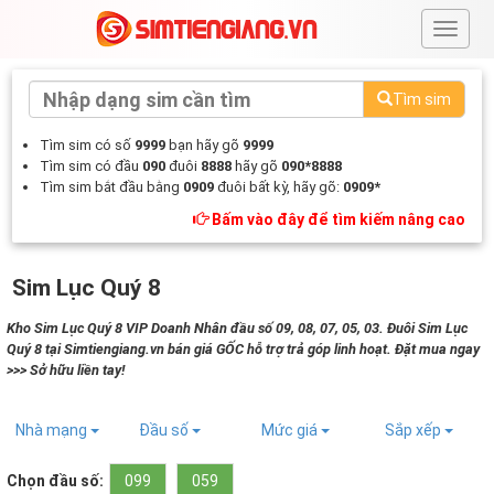
#
Tìm sim
Tìm sim có số
9999
bạn hãy gõ
9999
Tìm sim có đầu
090
đuôi
8888
hãy gõ
090*8888
Tìm sim bắt đầu bằng
0909
đuôi bất kỳ, hãy gõ:
0909*
Bấm vào đây để tìm kiếm nâng cao
Sim Lục Quý 8
Kho Sim Lục Quý 8 VIP Doanh Nhân đầu số 09, 08, 07, 05, 03. Đuôi Sim Lục
Quý 8 tại Simtiengiang.vn bán giá GỐC hỗ trợ trả góp linh hoạt. Đặt mua ngay
>>> Sở hữu liền tay!
Nhà mạng
Đầu số
Mức giá
Sắp xếp
Chọn đầu số:
099
059