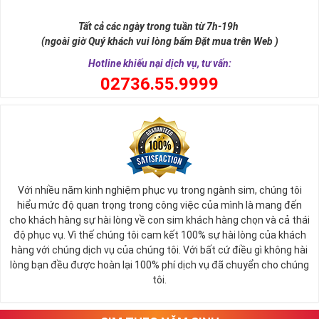
Số 8 trong tiếng Hán được phiên âm là "bát" khi đọc lệch sẽ giống
từ "Phát". Chữ Phát trong phát tài, phát lộc, phát công danh. Hay
Tất cả các ngày trong tuần từ 7h-19h
nói cách khác thì số 8 cũng là con số biểu tượng cho thần tài ban
(ngoài giờ Quý khách vui lòng bấm Đặt mua trên Web )
phát lộc tới cho người sử dụng.
Hotline khiếu nại dịch vụ, tư vấn:
0
2736.55.9999
Với nhiều năm kinh nghiệm phục vụ trong ngành sim, chúng tôi
hiểu mức độ quan trọng trong công việc của mình là mang đến
cho khách hàng sự hài lòng về con sim khách hàng chọn và cả thái
độ phục vụ. Vì thế chúng tôi cam kết 100% sự hài lòng của khách
hàng với chúng dịch vụ của chúng tôi. Với bất cứ điều gì không hài
lòng bạn đều được hoàn lại 100% phí dịch vụ đã chuyển cho chúng
Sim Lục Quý 8 Có Ý Nghĩa Gì?
tôi.
Với những người có mệnh hợp với con số 8 này thường thì họ sẽ
luôn là người có khả năng tập trung tư tưởng cực tốt để tham gia
vào quá trình làm việc, họ luôn biết giữ kỷ luật, có cá tính và ý chí