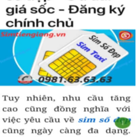
nhiều thuận lợi và suôn sẻ hơn.
Hãy lựa chọn sim lục quý 8 hợp phong thủy và vận mệnh để đem
đến vượng khí và may mắn trong công danh, sự nghiệp.
Hướng dẫn mua Sim Lục Quý 8 tại
Simtiengiang.vn.
Sim Tiền Giang là đơn vị cung cấp sim số đẹp lục quý 8, sim giá rẻ
uy tín chất lượng.
Chọn mua sim số đẹp thường mất nhiều thời gian ở khoản lựa số,
một số phải vừa đẹp, vừa tốt về phong thủy thì mới là sim hoàn
hảo. Vậy phải làm sao?
- Cách nhanh nhất để chọn mua được sim lục quý 8 là bạn vào
trang chủ của Sim Tiền Giang, chọn mục “Sim giảm giá “ ở ngay
đầu trang chủ. Đây là danh sách sim được đại lý giảm giá vì một số
lý do nên bạn có thể chọn mua được số đẹp lại có giá cực rẻ nữa.
Ngoài ra quý khách chưa ưng ý về sim luc quy 8 có cũng thể tham
khảo thêm Sim Vinaphone,Sim Gmobile, Sim Lục Quý,
Sim Lục Quý
9
..