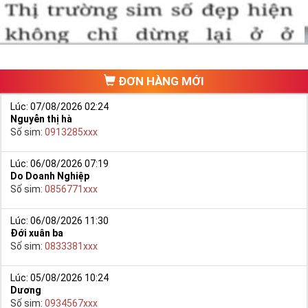
ĐƠN HÀNG MỚI
Lúc: 07/08/2026 02:24
Nguyễn thị hà
Số sim:
0913285xxx
Lúc: 06/08/2026 07:19
Do Doanh Nghiệp
Hướng dẫn mua Sim Lục Quý 8 tại Simtiengiang.vn.
Số sim:
0856771xxx
- Bạn cũng có thể mua sim bằng cách như sau:
+ Bước 1: Bạn truy cập vào truy cập vào Google gõ Simtiengiang.vn
Lúc: 06/08/2026 11:30
Đới xuân ba
bấm vào link
Số sim:
0833381xxx
+ Bước 2: Bạn chọn “Sim Lục Quý” ở danh mục “Sim theo loại”
ngay bên góc trái màn hình. Sau đó chọn Sim Lục Quý 8.
Lúc: 05/08/2026 10:24
Dương
+ Bước 3: Khi các số sim lục quý 8 xuất hiện, bạn có thể chọn
Số sim:
0934567xxx
mạng, đầu số, phân loại,… để lọc ra những yêu cầu của bạn, giúp