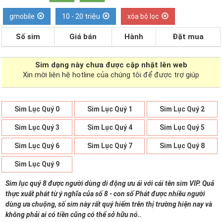
gmobile
10 - 20 triệu
xóa bộ lọc
Số sim
Giá bán
Hành
Đặt mua
Sim dạng
này chưa được cập nhật lên web
Xin mời liên hệ hotline của chúng tôi để được trợ giúp
Sim Lục Quý 0
Sim Lục Quý 1
Sim Lục Quý 2
Sim Lục Quý 3
Sim Lục Quý 4
Sim Lục Quý 5
Sim Lục Quý 6
Sim Lục Quý 7
Sim Lục Quý 8
Sim Lục Quý 9
Sim lục quý 8 được người dùng di động ưu ái với cái tên sim VIP. Quả
thực xuất phát từ ý nghĩa của số 8 - con số Phát được nhiều người
dùng ưa chuộng, số sim này rất quý hiếm trên thị trường hiện nay và
không phải ai có tiền cũng có thể sở hữu nó..