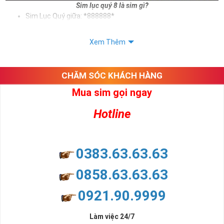
Sim lục quý 8 là sim gì?
Sim Lục Quý giữa: *888888*
Sim Lục Quý đuôi: *888888
Xem Thêm
Sử dụng sim lục quý 8 giúp chủ sở hữu khẳng định được bản thân,
tạo ấn tượng tốt với khách hàng. Và trên tất cả ý nghĩa sim lục quý
8 mang lại cho người dùng là vô tận. Sim giúp cho người dùng phát
CHĂM SÓC KHÁCH HÀNG
tài, phát lộc, phát may mắn
Mua sim gọi ngay
Xem thêm bài viết:
Sim Lục Quý 5- Sim Số Đẹp Tượng Trưng Cho Danh Vọng - Quyền Lực
Hotline
Sim Lục Quý 6- Sim Số Đẹp Toàn Lộc Đại Phúc Đại Lộc
Sim Lục Quý 7 - "Sim Đẳng cấp - Số Doanh nhân"
0383.63.63.63
Sim Lục Quý 8 Có Ý Nghĩa Gì?
0858.63.63.63
Chắc hẳn nhiều người chúng ta ở đây đều biết rằng sim lục quý 8
0921.90.9999
không chỉ đẹp về hình thức mà còn đẹp về mặt ý nghĩa. Ý nghĩa
này bắt nguồn từ ý nghĩa của số 8 - con số đẹp được lòng nhiều
người.
Làm việc 24/7