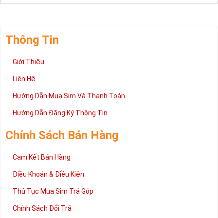
có thể đến trực tiếp địa chỉ Cty để nhận sim.
Trên đây là những chia sẻ chi tiết về dòng sim số đẹp lục quý
8 đang được rất nhiều khách hàng tin tưởng lựa chọn trên thị
Thông Tin
trường sim số hiện nay. Hy vọng với những thông tin được cung
cấp trong bài viết này sẽ giúp bạn hiểu rõ ý nghĩa và các bước đặt
Giới Thiệu
mua sim số tại Sim Tiền Giang nhanh chóng nhất.
Chúc quý khách tìm được chiếc sim Lục quý 8 như ý!
Liên Hệ
Xin cám ơn và hân hạnh được phục vụ!
Hướng Dẫn Mua Sim Và Thanh Toán
Hướng Dẫn Đăng Ký Thông Tin
Chính Sách Bán Hàng
Cam Kết Bán Hàng
Điều Khoản & Điều Kiện
Thủ Tục Mua Sim Trả Góp
Chính Sách Đổi Trả