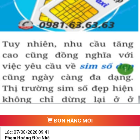
Chọn mua sim số đẹp thường mất nhiều thời gian ở khoản lựa số,
một số phải vừa đẹp, vừa tốt về phong thủy thì mới là sim hoàn
hảo. Vậy phải làm sao?
- Cách nhanh nhất để chọn mua được sim lục quý 8 là bạn vào
trang chủ của Sim Tiền Giang, chọn mục “Sim giảm giá “ ở ngay
đầu trang chủ. Đây là danh sách sim được đại lý giảm giá vì một số
lý do nên bạn có thể chọn mua được số đẹp lại có giá cực rẻ nữa.
Ngoài ra quý khách chưa ưng ý về sim luc quy 8 có cũng thể tham
khảo thêm Sim Vinaphone,Sim Gmobile, Sim Lục Quý,
Sim Lục Quý
9
..
ĐƠN HÀNG MỚI
Lúc: 07/08/2026 09:41
Phạm Hoàng Đức Nhã