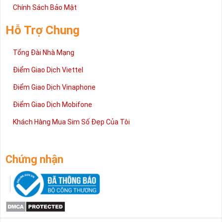
Chính Sách Bảo Mật
Hỗ Trợ Chung
Tổng Đài Nhà Mạng
Điểm Giao Dịch Viettel
Điểm Giao Dịch Vinaphone
Điểm Giao Dịch Mobifone
Khách Hàng Mua Sim Số Đẹp Của Tôi
Chứng nhận