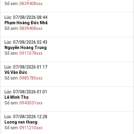
Số sim:
0839408xxx
Lúc: 07/08/2026 08:44
Phạm Hoàng Đức Nhã
Hướng dẫn mua Sim Lục Quý 8 tại Simtiengiang.vn.
Số sim:
0839408xxx
- Bạn cũng có thể mua sim bằng cách như sau:
+ Bước 1: Bạn truy cập vào truy cập vào Google gõ Simtiengiang.vn
Lúc: 07/08/2026 02:43
Nguyễn Hoàng Trung
bấm vào link
Số sim:
0911078xxx
+ Bước 2: Bạn chọn “Sim Lục Quý” ở danh mục “Sim theo loại”
ngay bên góc trái màn hình. Sau đó chọn Sim Lục Quý 8.
Lúc: 07/08/2026 01:17
Vũ Văn Đức
+ Bước 3: Khi các số sim lục quý 8 xuất hiện, bạn có thể chọn
Số sim:
0985785xxx
mạng, đầu số, phân loại,… để lọc ra những yêu cầu của bạn, giúp
bạn tìm sim nhanh nhất.
Lúc: 07/08/2026 01:01
+ Bước 4: Khi đã chọn được số ưng ý, bạn chọn “Đặt mua” và điền
Lê Minh Thọ
các thông tin cá nhân của bạn.
Số sim:
0943031xxx
+ Bước 5: Sau khi nhận được đơn đặt hàng của bạn, nhân viên sẽ
gọi điện và chốt đơn và gửi sim về theo địa chỉ của bạn.
Lúc: 07/08/2026 12:28
Luong van thang
Ngoài ra cách đặt sim nhanh nhất là quý khách đã chọn được sim
Số sim:
0911210xxx
lục quý 8 gọi ngay vào Hotline:0981.63.63.63 để đặt mua sim, hoặc