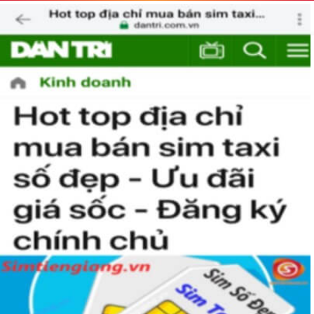
Phương pháp chọn sim số đẹp lục qúy 8
“Số có nghĩa – Người có mệnh”, lựa chọn
sim số đẹp
tứ quý cần căn
cứ vào vận mệnh của mỗi người. Lựa chọn sim số đẹp hợp mệnh
không chỉ mang lại nhiều may mắn và tài lộc cho chủ sim mà nó
còn thể hiện được nhiều phong cách làm việc chuyên nghiệp của
người sử dụng.
Theo ngũ hành sinh khắc, con số 8 là con số cát của mệnh Thổ.
Người mệnh này sử dụng sim điện thoại chứa số 8 sẽ mang lại
nhiều may mắn và tài lộc.
Ngoài ra khi lựa chọn sim số đẹp chúng ta nên chọn dãy số âm
dương hài hòa và có tổng số nút cao, như vậy việc làm ăn sẽ gặp
nhiều thuận lợi và suôn sẻ hơn.
Hãy lựa chọn sim lục quý 8 hợp phong thủy và vận mệnh để đem
đến vượng khí và may mắn trong công danh, sự nghiệp.
Hướng dẫn mua Sim Lục Quý 8 tại
Simtiengiang.vn.
Sim Tiền Giang là đơn vị cung cấp sim số đẹp lục quý 8, sim giá rẻ
uy tín chất lượng.