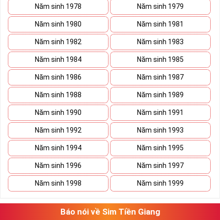
Năm sinh 1978
Năm sinh 1979
Số 8 thuộc hành Thổ, do vậy sim lục quý 8 rất thích hợp với những
người thuộc mệnh Thổ và mệnh Kim. Những người mệnh khác
Năm sinh 1980
Năm sinh 1981
cũng có thể sử dụng nhưng cần kết hợp với những đầu số phù hợp.
Năm sinh 1982
Năm sinh 1983
Sim đẹp lục quý 8 là sim số đẹp có giá trị cao thứ hai trong dòng
sim tứ quý. Đây là số điện thoại may mắn, nhiều tài lộc, được nhiều
Năm sinh 1984
Năm sinh 1985
doanh nhân quan tâm và lựa chọn sử dụng.
Năm sinh 1986
Năm sinh 1987
Phương pháp chọn sim số đẹp lục quý 8
Năm sinh 1988
Năm sinh 1989
Năm sinh 1990
Năm sinh 1991
Năm sinh 1992
Năm sinh 1993
Năm sinh 1994
Năm sinh 1995
Năm sinh 1996
Năm sinh 1997
Năm sinh 1998
Năm sinh 1999
Báo nói về Sim Tiền Giang