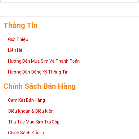
có thể đến trực tiếp địa chỉ Cty để nhận sim.
Trên đây là những chia sẻ chi tiết về dòng sim số đẹp lục quý
8 đang được rất nhiều khách hàng tin tưởng lựa chọn trên thị
Thông Tin
trường sim số hiện nay. Hy vọng với những thông tin được cung
cấp trong bài viết này sẽ giúp bạn hiểu rõ ý nghĩa và các bước đặt
Giới Thiệu
mua sim số tại Sim Tiền Giang nhanh chóng nhất.
Chúc quý khách tìm được chiếc sim Lục quý 8 như ý!
Liên Hệ
Xin cám ơn và hân hạnh được phục vụ!
Hướng Dẫn Mua Sim Và Thanh Toán
Hướng Dẫn Đăng Ký Thông Tin
Chính Sách Bán Hàng
Cam Kết Bán Hàng
Điều Khoản & Điều Kiện
Thủ Tục Mua Sim Trả Góp
Chính Sách Đổi Trả