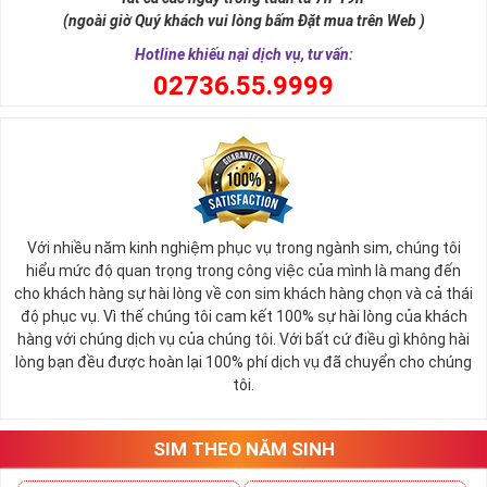
nói cách khác thì số 8 cũng là con số biểu tượng cho thần tài ban
(ngoài giờ Quý khách vui lòng bấm Đặt mua trên Web )
phát lộc tới cho người sử dụng.
Hotline khiếu nại dịch vụ, tư vấn:
0
2736.55.9999
Với nhiều năm kinh nghiệm phục vụ trong ngành sim, chúng tôi
hiểu mức độ quan trọng trong công việc của mình là mang đến
cho khách hàng sự hài lòng về con sim khách hàng chọn và cả thái
độ phục vụ. Vì thế chúng tôi cam kết 100% sự hài lòng của khách
hàng với chúng dịch vụ của chúng tôi. Với bất cứ điều gì không hài
lòng bạn đều được hoàn lại 100% phí dịch vụ đã chuyển cho chúng
Sim Lục Quý 8 Có Ý Nghĩa Gì?
tôi.
Với những người có mệnh hợp với con số 8 này thường thì họ sẽ
luôn là người có khả năng tập trung tư tưởng cực tốt để tham gia
vào quá trình làm việc, họ luôn biết giữ kỷ luật, có cá tính và ý chí
SIM THEO NĂM SINH
sắt đá vươn lên trong cuộc sống.