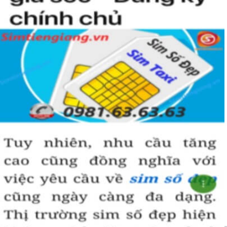
đến vượng khí và may mắn trong công danh, sự nghiệp.
Hướng dẫn mua Sim Lục Quý 8 tại
Simtiengiang.vn.
Sim Tiền Giang là đơn vị cung cấp sim số đẹp lục quý 8, sim giá rẻ
uy tín chất lượng.
Chọn mua sim số đẹp thường mất nhiều thời gian ở khoản lựa số,
một số phải vừa đẹp, vừa tốt về phong thủy thì mới là sim hoàn
hảo. Vậy phải làm sao?
- Cách nhanh nhất để chọn mua được sim lục quý 8 là bạn vào
trang chủ của Sim Tiền Giang, chọn mục “Sim giảm giá “ ở ngay
đầu trang chủ. Đây là danh sách sim được đại lý giảm giá vì một số
lý do nên bạn có thể chọn mua được số đẹp lại có giá cực rẻ nữa.
Ngoài ra quý khách chưa ưng ý về sim luc quy 8 có cũng thể tham
khảo thêm Sim Vinaphone,Sim Gmobile, Sim Lục Quý,
Sim Lục Quý
9
..