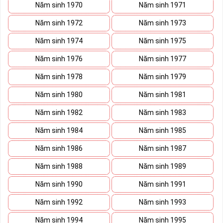
Khi làm việc họ luôn biết cách sáng tạo, dồn toàn bộ tâm huyết
Năm sinh 1970
Năm sinh 1971
cho công việc.
Năm sinh 1972
Năm sinh 1973
Như vậy, sim lục quý 8 là sự hội tụ của 6 số 8 tạo nên một bản điệp
khúc với sự phát tài, phát lộc, phát thuận lợi. Sử dụng
sim số
Năm sinh 1974
Năm sinh 1975
đẹp lục quý
8 đồng nghĩa với việc bạn đến gần hơn với thần may
Năm sinh 1976
Năm sinh 1977
mắn cũng như gần hơn với sự thành công.
Năm sinh 1978
Năm sinh 1979
Số 8 thuộc hành Thổ, do vậy sim lục quý 8 rất thích hợp với những
người thuộc mệnh Thổ và mệnh Kim. Những người mệnh khác
Năm sinh 1980
Năm sinh 1981
cũng có thể sử dụng nhưng cần kết hợp với những đầu số phù hợp.
Năm sinh 1982
Năm sinh 1983
Sim đẹp lục quý 8 là sim số đẹp có giá trị cao thứ hai trong dòng
sim tứ quý. Đây là số điện thoại may mắn, nhiều tài lộc, được nhiều
Năm sinh 1984
Năm sinh 1985
doanh nhân quan tâm và lựa chọn sử dụng.
Năm sinh 1986
Năm sinh 1987
Phương pháp chọn sim số đẹp lục quý 8
Năm sinh 1988
Năm sinh 1989
Năm sinh 1990
Năm sinh 1991
Năm sinh 1992
Năm sinh 1993
Năm sinh 1994
Năm sinh 1995