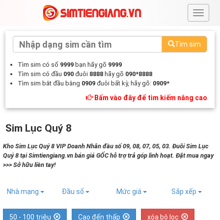
#
Tìm sim
Tìm sim có số
9999
bạn hãy gõ
9999
Tìm sim có đầu
090
đuôi
8888
hãy gõ
090*8888
Tìm sim bắt đầu bằng
0909
đuôi bất kỳ, hãy gõ:
0909*
Bấm vào đây để tìm kiếm nâng cao
Sim Lục Quý 8
Kho Sim Lục Quý 8 VIP Doanh Nhân đầu số 09, 08, 07, 05, 03. Đuôi Sim Lục
Quý 8 tại Simtiengiang.vn bán giá GỐC hỗ trợ trả góp linh hoạt. Đặt mua ngay
>>> Sở hữu liền tay!
Nhà mạng
Đầu số
Mức giá
Sắp xếp
50 - 100 triệu
Cao đến thấp
xóa bộ lọc