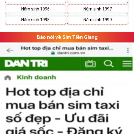
Năm sinh 1996
Năm sinh 1997
Năm sinh 1998
Năm sinh 1999
Báo nói về Sim Tiền Giang
Phương pháp chọn sim số đẹp lục qúy 8
“Số có nghĩa – Người có mệnh”, lựa chọn
sim số đẹp
tứ quý cần căn
cứ vào vận mệnh của mỗi người. Lựa chọn sim số đẹp hợp mệnh
không chỉ mang lại nhiều may mắn và tài lộc cho chủ sim mà nó
còn thể hiện được nhiều phong cách làm việc chuyên nghiệp của
người sử dụng.
Theo ngũ hành sinh khắc, con số 8 là con số cát của mệnh Thổ.
Người mệnh này sử dụng sim điện thoại chứa số 8 sẽ mang lại
nhiều may mắn và tài lộc.
Ngoài ra khi lựa chọn sim số đẹp chúng ta nên chọn dãy số âm
dương hài hòa và có tổng số nút cao, như vậy việc làm ăn sẽ gặp
nhiều thuận lợi và suôn sẻ hơn.
Hãy lựa chọn sim lục quý 8 hợp phong thủy và vận mệnh để đem