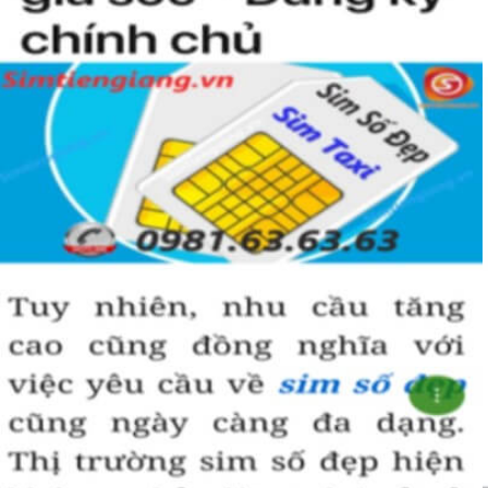
đến vượng khí và may mắn trong công danh, sự nghiệp.
Hướng dẫn mua Sim Lục Quý 8 tại
Simtiengiang.vn.
Sim Tiền Giang là đơn vị cung cấp sim số đẹp lục quý 8, sim giá rẻ
uy tín chất lượng.
Chọn mua sim số đẹp thường mất nhiều thời gian ở khoản lựa số,
một số phải vừa đẹp, vừa tốt về phong thủy thì mới là sim hoàn
hảo. Vậy phải làm sao?
- Cách nhanh nhất để chọn mua được sim lục quý 8 là bạn vào
trang chủ của Sim Tiền Giang, chọn mục “Sim giảm giá “ ở ngay
đầu trang chủ. Đây là danh sách sim được đại lý giảm giá vì một số
lý do nên bạn có thể chọn mua được số đẹp lại có giá cực rẻ nữa.
Ngoài ra quý khách chưa ưng ý về sim luc quy 8 có cũng thể tham
khảo thêm Sim Vinaphone,Sim Gmobile, Sim Lục Quý,
Sim Lục Quý
9
..