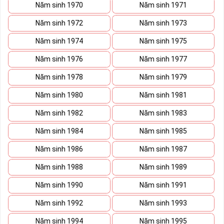
Khi làm việc họ luôn biết cách sáng tạo, dồn toàn bộ tâm huyết
Năm sinh 1970
Năm sinh 1971
cho công việc.
Năm sinh 1972
Năm sinh 1973
Như vậy, sim lục quý 8 là sự hội tụ của 6 số 8 tạo nên một bản điệp
khúc với sự phát tài, phát lộc, phát thuận lợi. Sử dụng
sim số
Năm sinh 1974
Năm sinh 1975
đẹp lục quý
8 đồng nghĩa với việc bạn đến gần hơn với thần may
Năm sinh 1976
Năm sinh 1977
mắn cũng như gần hơn với sự thành công.
Năm sinh 1978
Năm sinh 1979
Số 8 thuộc hành Thổ, do vậy sim lục quý 8 rất thích hợp với những
người thuộc mệnh Thổ và mệnh Kim. Những người mệnh khác
Năm sinh 1980
Năm sinh 1981
cũng có thể sử dụng nhưng cần kết hợp với những đầu số phù hợp.
Năm sinh 1982
Năm sinh 1983
Sim đẹp lục quý 8 là sim số đẹp có giá trị cao thứ hai trong dòng
sim tứ quý. Đây là số điện thoại may mắn, nhiều tài lộc, được nhiều
Năm sinh 1984
Năm sinh 1985
doanh nhân quan tâm và lựa chọn sử dụng.
Năm sinh 1986
Năm sinh 1987
Phương pháp chọn sim số đẹp lục quý 8
Năm sinh 1988
Năm sinh 1989
Năm sinh 1990
Năm sinh 1991
Năm sinh 1992
Năm sinh 1993
Năm sinh 1994
Năm sinh 1995