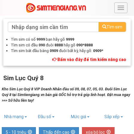
#
Tìm sim
Tìm sim có số
9999
bạn hãy gõ
9999
Tìm sim có đầu
090
đuôi
8888
hãy gõ
090*8888
Tìm sim bắt đầu bằng
0909
đuôi bất kỳ, hãy gõ:
0909*
Bấm vào đây để tìm kiếm nâng cao
Sim Lục Quý 8
Kho Sim Lục Quý 8 VIP Doanh Nhân đầu số 09, 08, 07, 05, 03. Đuôi Sim Lục
Quý 8 tại Simtiengiang.vn bán giá GỐC hỗ trợ trả góp linh hoạt. Đặt mua ngay
>>> Sở hữu liền tay!
Nhà mạng
Đầu số
Mức giá
Sắp xếp
5 - 10 triệu
Thấp đến cao
xóa bộ lọc