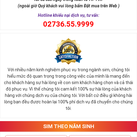
nói cách khác thì số 8 cũng là con số biểu tượng cho thần tài ban
(ngoài giờ Quý khách vui lòng bấm Đặt mua trên Web )
phát lộc tới cho người sử dụng.
Hotline khiếu nại dịch vụ, tư vấn:
0
2736.55.9999
Với nhiều năm kinh nghiệm phục vụ trong ngành sim, chúng tôi
hiểu mức độ quan trọng trong công việc của mình là mang đến
cho khách hàng sự hài lòng về con sim khách hàng chọn và cả thái
độ phục vụ. Vì thế chúng tôi cam kết 100% sự hài lòng của khách
hàng với chúng dịch vụ của chúng tôi. Với bất cứ điều gì không hài
lòng bạn đều được hoàn lại 100% phí dịch vụ đã chuyển cho chúng
Sim Lục Quý 8 Có Ý Nghĩa Gì?
tôi.
Với những người có mệnh hợp với con số 8 này thường thì họ sẽ
luôn là người có khả năng tập trung tư tưởng cực tốt để tham gia
vào quá trình làm việc, họ luôn biết giữ kỷ luật, có cá tính và ý chí
SIM THEO NĂM SINH
sắt đá vươn lên trong cuộc sống.