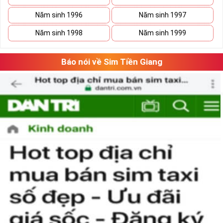
Năm sinh 1996
Năm sinh 1997
Năm sinh 1998
Năm sinh 1999
Báo nói về Sim Tiền Giang
Phương pháp chọn sim số đẹp lục qúy 8
“Số có nghĩa – Người có mệnh”, lựa chọn
sim số đẹp
tứ quý cần căn
cứ vào vận mệnh của mỗi người. Lựa chọn sim số đẹp hợp mệnh
không chỉ mang lại nhiều may mắn và tài lộc cho chủ sim mà nó
còn thể hiện được nhiều phong cách làm việc chuyên nghiệp của
người sử dụng.
Theo ngũ hành sinh khắc, con số 8 là con số cát của mệnh Thổ.
Người mệnh này sử dụng sim điện thoại chứa số 8 sẽ mang lại
nhiều may mắn và tài lộc.
Ngoài ra khi lựa chọn sim số đẹp chúng ta nên chọn dãy số âm
dương hài hòa và có tổng số nút cao, như vậy việc làm ăn sẽ gặp
nhiều thuận lợi và suôn sẻ hơn.
Hãy lựa chọn sim lục quý 8 hợp phong thủy và vận mệnh để đem