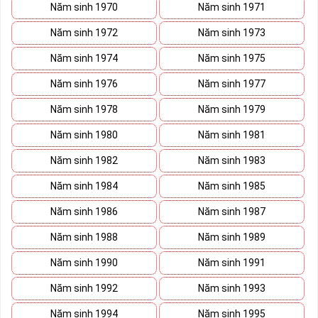
Khi làm việc họ luôn biết cách sáng tạo, dồn toàn bộ tâm huyết
Năm sinh 1970
Năm sinh 1971
cho công việc.
Năm sinh 1972
Năm sinh 1973
Như vậy, sim lục quý 8 là sự hội tụ của 6 số 8 tạo nên một bản điệp
khúc với sự phát tài, phát lộc, phát thuận lợi. Sử dụng
sim số
Năm sinh 1974
Năm sinh 1975
đẹp lục quý
8 đồng nghĩa với việc bạn đến gần hơn với thần may
Năm sinh 1976
Năm sinh 1977
mắn cũng như gần hơn với sự thành công.
Năm sinh 1978
Năm sinh 1979
Số 8 thuộc hành Thổ, do vậy sim lục quý 8 rất thích hợp với những
người thuộc mệnh Thổ và mệnh Kim. Những người mệnh khác
Năm sinh 1980
Năm sinh 1981
cũng có thể sử dụng nhưng cần kết hợp với những đầu số phù hợp.
Năm sinh 1982
Năm sinh 1983
Sim đẹp lục quý 8 là sim số đẹp có giá trị cao thứ hai trong dòng
sim tứ quý. Đây là số điện thoại may mắn, nhiều tài lộc, được nhiều
Năm sinh 1984
Năm sinh 1985
doanh nhân quan tâm và lựa chọn sử dụng.
Năm sinh 1986
Năm sinh 1987
Phương pháp chọn sim số đẹp lục quý 8
Năm sinh 1988
Năm sinh 1989
Năm sinh 1990
Năm sinh 1991
Năm sinh 1992
Năm sinh 1993
Năm sinh 1994
Năm sinh 1995