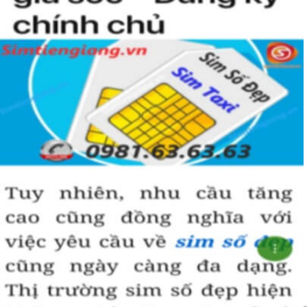
đến vượng khí và may mắn trong công danh, sự nghiệp.
Hướng dẫn mua Sim Lục Quý 8 tại
Simtiengiang.vn.
Sim Tiền Giang là đơn vị cung cấp sim số đẹp lục quý 8, sim giá rẻ
uy tín chất lượng.
Chọn mua sim số đẹp thường mất nhiều thời gian ở khoản lựa số,
một số phải vừa đẹp, vừa tốt về phong thủy thì mới là sim hoàn
hảo. Vậy phải làm sao?
- Cách nhanh nhất để chọn mua được sim lục quý 8 là bạn vào
trang chủ của Sim Tiền Giang, chọn mục “Sim giảm giá “ ở ngay
đầu trang chủ. Đây là danh sách sim được đại lý giảm giá vì một số
lý do nên bạn có thể chọn mua được số đẹp lại có giá cực rẻ nữa.
Ngoài ra quý khách chưa ưng ý về sim luc quy 8 có cũng thể tham
khảo thêm Sim Vinaphone,Sim Gmobile, Sim Lục Quý,
Sim Lục Quý
9
..