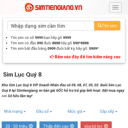
#
Tìm sim
Tìm sim có số
9999
bạn hãy gõ
9999
Tìm sim có đầu
090
đuôi
8888
hãy gõ
090*8888
Tìm sim bắt đầu bằng
0909
đuôi bất kỳ, hãy gõ:
0909*
Bấm vào đây để tìm kiếm nâng cao
Sim Lục Quý 8
Kho Sim Lục Quý 8 VIP Doanh Nhân đầu số 09, 08, 07, 05, 03. Đuôi Sim Lục
Quý 8 tại Simtiengiang.vn bán giá GỐC hỗ trợ trả góp linh hoạt. Đặt mua ngay
>>> Sở hữu liền tay!
Nhà mạng
Đầu số
Mức giá
Sắp xếp
20 - 50 triệu
Thấp đến cao
xóa bộ lọc