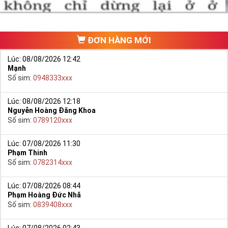
ĐƠN HÀNG MỚI
Lúc: 08/08/2026 12:42
Mạnh
Số sim:
0948333xxx
Lúc: 08/08/2026 12:18
Nguyễn Hoàng Đăng Khoa
Hướng dẫn mua Sim Lục Quý 8 tại Simtiengiang.vn.
Số sim:
0789120xxx
- Bạn cũng có thể mua sim bằng cách như sau:
+ Bước 1: Bạn truy cập vào truy cập vào Google gõ Simtiengiang.vn
Lúc: 07/08/2026 11:30
Phạm Thinh
bấm vào link
Số sim:
0782314xxx
+ Bước 2: Bạn chọn “Sim Lục Quý” ở danh mục “Sim theo loại”
ngay bên góc trái màn hình. Sau đó chọn Sim Lục Quý 8.
Lúc: 07/08/2026 08:44
Phạm Hoàng Đức Nhã
+ Bước 3: Khi các số sim lục quý 8 xuất hiện, bạn có thể chọn
Số sim:
0839408xxx
mạng, đầu số, phân loại,… để lọc ra những yêu cầu của bạn, giúp
bạn tìm sim nhanh nhất.
Lúc: 07/08/2026 02:43