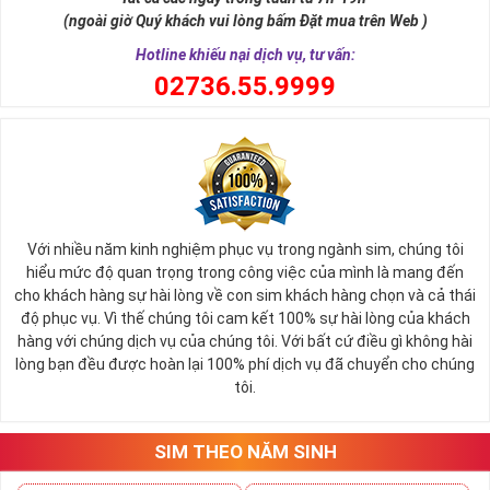
nói cách khác thì số 8 cũng là con số biểu tượng cho thần tài ban
(ngoài giờ Quý khách vui lòng bấm Đặt mua trên Web )
phát lộc tới cho người sử dụng.
Hotline khiếu nại dịch vụ, tư vấn:
0
2736.55.9999
Với nhiều năm kinh nghiệm phục vụ trong ngành sim, chúng tôi
hiểu mức độ quan trọng trong công việc của mình là mang đến
cho khách hàng sự hài lòng về con sim khách hàng chọn và cả thái
độ phục vụ. Vì thế chúng tôi cam kết 100% sự hài lòng của khách
hàng với chúng dịch vụ của chúng tôi. Với bất cứ điều gì không hài
lòng bạn đều được hoàn lại 100% phí dịch vụ đã chuyển cho chúng
Sim Lục Quý 8 Có Ý Nghĩa Gì?
tôi.
Với những người có mệnh hợp với con số 8 này thường thì họ sẽ
luôn là người có khả năng tập trung tư tưởng cực tốt để tham gia
vào quá trình làm việc, họ luôn biết giữ kỷ luật, có cá tính và ý chí
SIM THEO NĂM SINH
sắt đá vươn lên trong cuộc sống.