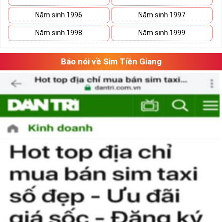
Năm sinh 1996
Năm sinh 1997
Năm sinh 1998
Năm sinh 1999
Báo nói về Sim Tiền Giang
Phương pháp chọn sim số đẹp lục qúy 8
“Số có nghĩa – Người có mệnh”, lựa chọn
sim số đẹp
tứ quý cần căn
cứ vào vận mệnh của mỗi người. Lựa chọn sim số đẹp hợp mệnh
không chỉ mang lại nhiều may mắn và tài lộc cho chủ sim mà nó
còn thể hiện được nhiều phong cách làm việc chuyên nghiệp của
người sử dụng.
Theo ngũ hành sinh khắc, con số 8 là con số cát của mệnh Thổ.
Người mệnh này sử dụng sim điện thoại chứa số 8 sẽ mang lại
nhiều may mắn và tài lộc.
Ngoài ra khi lựa chọn sim số đẹp chúng ta nên chọn dãy số âm
dương hài hòa và có tổng số nút cao, như vậy việc làm ăn sẽ gặp
nhiều thuận lợi và suôn sẻ hơn.
Hãy lựa chọn sim lục quý 8 hợp phong thủy và vận mệnh để đem