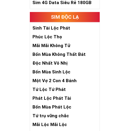
Sim 4G Data Siêu Rẻ 180GB
Sim Lục Qu
Chắc hẳn nhiều
SIM ĐỘC LẠ
đẹp về mặt ý n
Sinh Tài Lộc Phát
Số 8 trong tiến
Phúc Lộc Thọ
phát lộc, phát 
lộc tới cho ngư
Mãi Mãi Không Tử
Bốn Mùa Không Thất Bát
Độc Nhất Vô Nhị
Bốn Mùa Sinh Lộc
Một Vợ 2 Con 4 Bánh
Tứ Lộc Tứ Phát
Phát Lộc Phát Tài
Bốn Mùa Phát Lộc
Tứ trụ vững chắc
Mãi Lộc Mãi Lộc