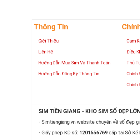
Thông Tin
Chín
Giới Thiệu
Cam K
Liên Hệ
Điều K
Hướng Dẫn Mua Sim Và Thanh Toán
Thủ T
Hướng Dẫn Đăng Ký Thông Tin
Chính 
“Số có nghĩa –
Chính 
Lựa chọn sim s
thể hiện được 
Theo ngũ hành 
SIM TIỀN GIANG - KHO SIM SỐ ĐẸP LỚ
thoại chứa số 
Ngoài ra khi l
- Simtiengiang.vn website chuyên về số đẹp giá
như vậy việc l
- Giấy phép KD số:
1201556769
cấp tại Sở Kế 
Hãy lựa chọn s