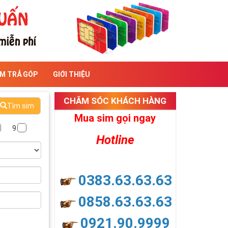
IM TRẢ GÓP
GIỚI THIỆU
CHĂM SÓC KHÁCH HÀNG
Tìm sim
Mua sim gọi ngay
9
Hotline
0383.63.63.63
0858.63.63.63
0921.90.9999