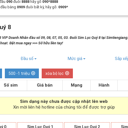
 đầu
090
đuôi
8888
hãy gõ
090*8888
t đầu bằng
0909
đuôi bất kỳ, hãy gõ:
0909*
uý 8
 VIP Doanh Nhân đầu số 09, 08, 07, 05, 03. Đuôi Sim Lục Quý 8 tại Simtiengian
h hoạt. Đặt mua ngay >>> Sở hữu liền tay!
Đầu số
Mức giá
Sắp x
500 -1 triệu
xóa bộ lọc
Số sim
Giá bán
Mạng
Hành
Sim dạng
này chưa được cập nhật lên web
Xin mời liên hệ hotline của chúng tôi để được trợ giúp
uý 0
Sim Lục Quý 1
Sim Lục Quý 2
Sim