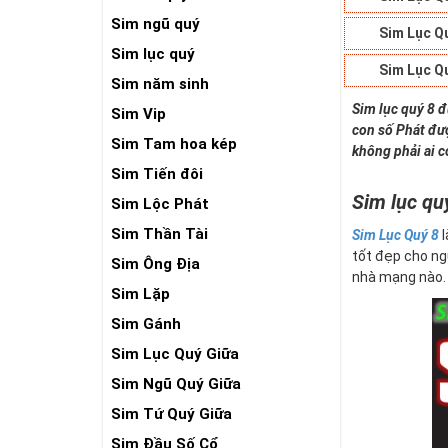
Sim ngũ quý
Sim Lục Q
Sim lục quý
Sim Lục Q
Sim năm sinh
Sim lục quý 8 đ
Sim Vip
con số Phát đượ
Sim Tam hoa kép
không phải ai c
Sim Tiến đôi
Sim lục quý
Sim Lộc Phát
Sim Thần Tài
Sim Lục Quý 8
l
tốt đẹp cho ng
Sim Ông Địa
nhà mạng nào. Đ
Sim Lặp
Sim Gánh
Sim Lục Quý Giữa
Sim Ngũ Quý Giữa
Sim Tứ Quý Giữa
Sim Đầu Số Cổ