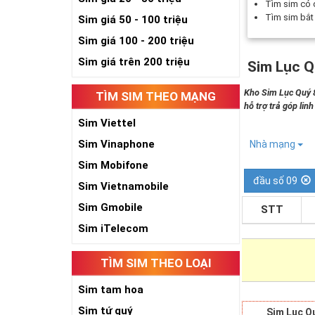
Tìm sim có
Tìm sim bắ
Sim giá 50 - 100 triệu
Sim giá 100 - 200 triệu
Sim giá trên 200 triệu
Sim Lục Q
Kho Sim Lục Quý 8
TÌM SIM THEO MẠNG
hỗ trợ trả góp lin
Sim Viettel
Sim Vinaphone
Nhà mạng
Sim Mobifone
đầu số 09
Sim Vietnamobile
Sim Gmobile
STT
Sim iTelecom
TÌM SIM THEO LOẠI
Sim tam hoa
Sim tứ quý
Sim Lục Q