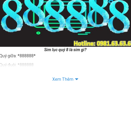
Sim lục quý 8 là sim gì?
Quý giữa: *888888*
Quý đuôi: *888888
c quý 8 giúp chủ sở hữu khẳng định được bản thân, tạo ấn tượng tốt v
Xem Thêm
ý nghĩa sim lục quý 8 mang lại cho người dùng là vô tận. Sim giúp cho 
 phát may mắn
iết:
 Sim Số Đẹp Tượng Trưng Cho Danh Vọng - Quyền Lực
 Sim Số Đẹp Toàn Lộc Đại Phúc Đại Lộc
 "Sim Đẳng cấp - Số Doanh nhân"