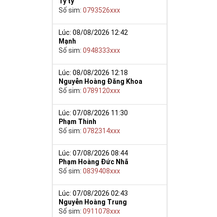
Tý ty
Số sim:
0793526xxx
năng tập trung
Lúc: 08/08/2026 12:42
h và ý chí sắt
Mạnh
Số sim:
0948333xxx
Lúc: 08/08/2026 12:18
, phát lộc,
Nguyễn Hoàng Đăng Khoa
Số sim:
0789120xxx
i thần may mắn
Lúc: 07/08/2026 11:30
h Thổ và mệnh
Phạm Thinh
số phù hợp.
Số sim:
0782314xxx
 điện thoại
Lúc: 07/08/2026 08:44
Phạm Hoàng Đức Nhã
Số sim:
0839408xxx
Lúc: 07/08/2026 02:43
Nguyễn Hoàng Trung
Số sim:
0911078xxx