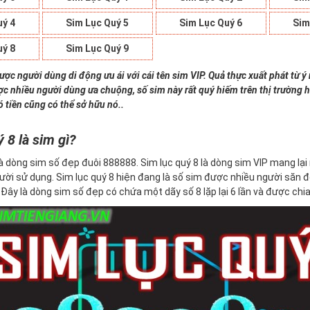
uý 4
Sim Lục Quý 5
Sim Lục Quý 6
Sim
uý 8
Sim Lục Quý 9
ược người dùng di động ưu ái với cái tên sim VIP. Quả thực xuất phát từ ý 
c nhiều người dùng ưa chuộng, số sim này rất quý hiếm trên thị trường h
ó tiền cũng có thể sở hữu nó..
 8 là sim gì?
à dòng sim số đẹp đuôi 888888. Sim lục quý 8 là dòng sim VIP mang lại n
ười sử dụng. Sim lục quý 8 hiện đang là số sim được nhiều người săn 
ây là dòng sim số đẹp có chứa một dãy số 8 lặp lại 6 lần và được chia 