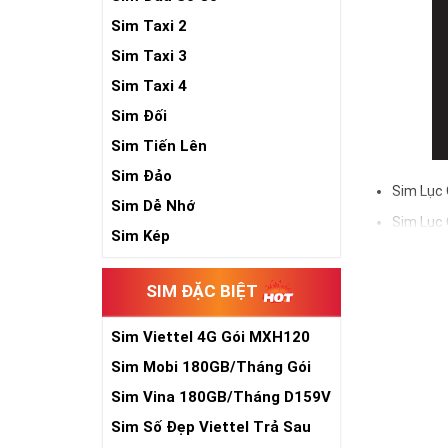
Sim Taxi 2
Sim Taxi 3
Sim Taxi 4
Sim Đối
Sim Tiến Lên
Sim Đảo
Sim Lục 
Sim Dễ Nhớ
Sim Lục 
Sim Kép
Sử dụng sim lụ
Và trên tất cả 
SIM ĐẶC BIỆT
tài, phát lộc,
Xem thêm bài v
Sim Viettel 4G Gói MXH120
Sim Lục Quý 5-
Siêu Rẻ
Sim Mobi 180GB/Tháng Gói
TK159
Sim Lục Quý 6-
Sim Vina 180GB/Tháng D159V
Sim Lục Quý 7 -
Sim Số Đẹp Viettel Trả Sau