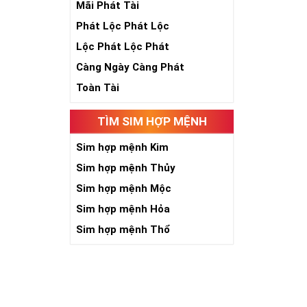
Mãi Phát Tài
Phát Lộc Phát Lộc
Với những ngườ
Lộc Phát Lộc Phát
tư tưởng cực tố
Càng Ngày Càng Phát
đá vươn lên tr
Toàn Tài
Khi làm việc h
Như vậy, sim lụ
TÌM SIM HỢP MỆNH
phát thuận lợi
cũng như gần h
Sim hợp mệnh Kim
Số 8 thuộc hàn
Sim hợp mệnh Thủy
Kim. Những ng
Sim hợp mệnh Mộc
Sim đẹp lục quý
Sim hợp mệnh Hỏa
may mắn, nhiều
Sim hợp mệnh Thổ
Phươ