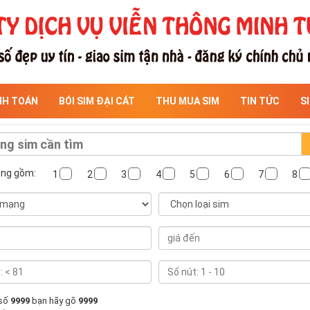
NH TOÁN
BÓI SIM ĐẠI CÁT
THU MUA SIM
TIN TỨC
S
ông gồm:
1
2
3
4
5
6
7
8
 số
9999
bạn hãy gõ
9999