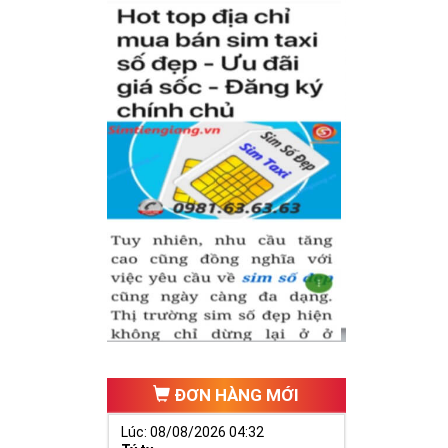
ình thức mà còn
 nhiều người.
trong phát tài,
ần tài ban phát
ĐƠN HÀNG MỚI
Lúc: 08/08/2026 04:32