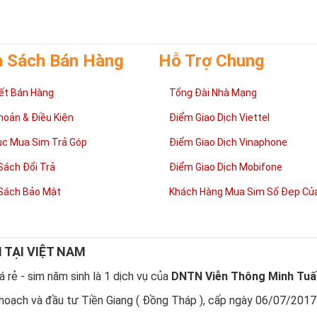
h Sách Bán Hàng
Hỗ Trợ Chung
ết Bán Hàng
Tổng Đài Nhà Mạng
hoản & Điều Kiện
Điểm Giao Dịch Viettel
ục Mua Sim Trả Góp
Điểm Giao Dịch Vinaphone
Sách Đổi Trả
Điểm Giao Dịch Mobifone
Phương pháp chọn sim số đẹp lục qúy 8
 Người có mệnh”, lựa chọn
sim số đẹp
tứ quý cần căn cứ vào vận mệnh 
Sách Bảo Mật
Khách Hàng Mua Sim Số Đẹp Của
ố đẹp hợp mệnh không chỉ mang lại nhiều may mắn và tài lộc cho chủ
nhiều phong cách làm việc chuyên nghiệp của người sử dụng.
sinh khắc, con số 8 là con số cát của mệnh Thổ. Người mệnh này sử 
N TẠI VIỆT NAM
8 sẽ mang lại nhiều may mắn và tài lộc.
ựa chọn sim số đẹp chúng ta nên chọn dãy số âm dương hài hòa và có tổ
 rẻ - sim năm sinh là 1 dịch vụ của
DNTN Viễn Thông Minh Tuấ
àm ăn sẽ gặp nhiều thuận lợi và suôn sẻ hơn.
hoạch và đầu tư Tiền Giang ( Đồng Tháp ), cấp ngày 06/07/2017
im lục quý 8 hợp phong thủy và vận mệnh để đem đến vượng khí và m