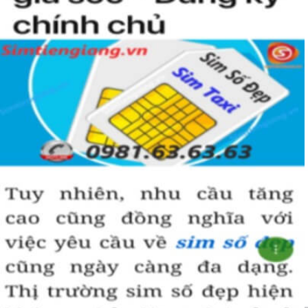
đến vượng khí và may mắn trong công danh, sự nghiệp.
Hướng dẫn mua Sim Lục Quý 8 tại
Simtiengiang.vn.
Sim Tiền Giang là đơn vị cung cấp sim số đẹp lục quý 8, sim giá rẻ
uy tín chất lượng.
Chọn mua sim số đẹp thường mất nhiều thời gian ở khoản lựa số,
một số phải vừa đẹp, vừa tốt về phong thủy thì mới là sim hoàn
hảo. Vậy phải làm sao?
- Cách nhanh nhất để chọn mua được sim lục quý 8 là bạn vào
trang chủ của Sim Tiền Giang, chọn mục “Sim giảm giá “ ở ngay
đầu trang chủ. Đây là danh sách sim được đại lý giảm giá vì một số
lý do nên bạn có thể chọn mua được số đẹp lại có giá cực rẻ nữa.
Ngoài ra quý khách chưa ưng ý về sim luc quy 8 có cũng thể tham
khảo thêm Sim Vinaphone,Sim Gmobile, Sim Lục Quý,
Sim Lục Quý
9
..