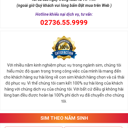
nói cách khác thì số 8 cũng là con số biểu tượng cho thần tài ban
(ngoài giờ Quý khách vui lòng bấm Đặt mua trên Web )
phát lộc tới cho người sử dụng.
Hotline khiếu nại dịch vụ, tư vấn:
0
2736.55.9999
Với nhiều năm kinh nghiệm phục vụ trong ngành sim, chúng tôi
hiểu mức độ quan trọng trong công việc của mình là mang đến
cho khách hàng sự hài lòng về con sim khách hàng chọn và cả thái
độ phục vụ. Vì thế chúng tôi cam kết 100% sự hài lòng của khách
hàng với chúng dịch vụ của chúng tôi. Với bất cứ điều gì không hài
lòng bạn đều được hoàn lại 100% phí dịch vụ đã chuyển cho chúng
Sim Lục Quý 8 Có Ý Nghĩa Gì?
tôi.
Với những người có mệnh hợp với con số 8 này thường thì họ sẽ
luôn là người có khả năng tập trung tư tưởng cực tốt để tham gia
vào quá trình làm việc, họ luôn biết giữ kỷ luật, có cá tính và ý chí
SIM THEO NĂM SINH
sắt đá vươn lên trong cuộc sống.