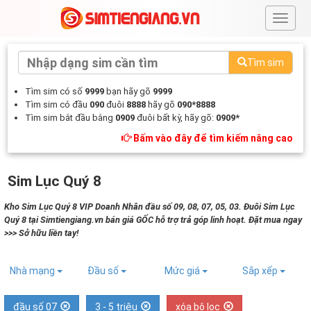
#
Tìm sim
Tìm sim có số
9999
bạn hãy gõ
9999
Tìm sim có đầu
090
đuôi
8888
hãy gõ
090*8888
Tìm sim bắt đầu bằng
0909
đuôi bất kỳ, hãy gõ:
0909*
Bấm vào đây để tìm kiếm nâng cao
Sim Lục Quý 8
Kho Sim Lục Quý 8 VIP Doanh Nhân đầu số 09, 08, 07, 05, 03. Đuôi Sim Lục
Quý 8 tại Simtiengiang.vn bán giá GỐC hỗ trợ trả góp linh hoạt. Đặt mua ngay
>>> Sở hữu liền tay!
Nhà mạng
Đầu số
Mức giá
Sắp xếp
đầu số 07
3 - 5 triệu
xóa bộ lọc