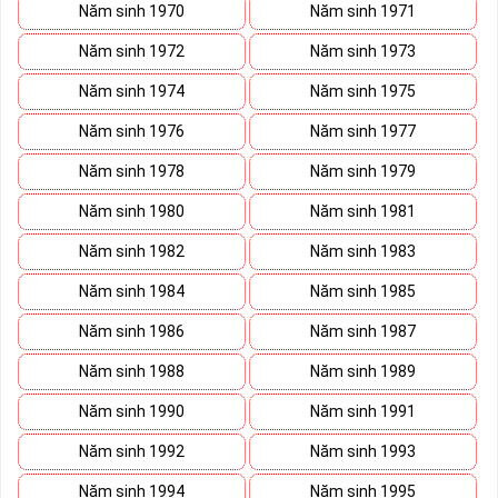
Khi làm việc họ luôn biết cách sáng tạo, dồn toàn bộ tâm huyết
Năm sinh 1970
Năm sinh 1971
cho công việc.
Năm sinh 1972
Năm sinh 1973
Như vậy, sim lục quý 8 là sự hội tụ của 6 số 8 tạo nên một bản điệp
khúc với sự phát tài, phát lộc, phát thuận lợi. Sử dụng
sim số
Năm sinh 1974
Năm sinh 1975
đẹp lục quý
8 đồng nghĩa với việc bạn đến gần hơn với thần may
Năm sinh 1976
Năm sinh 1977
mắn cũng như gần hơn với sự thành công.
Năm sinh 1978
Năm sinh 1979
Số 8 thuộc hành Thổ, do vậy sim lục quý 8 rất thích hợp với những
người thuộc mệnh Thổ và mệnh Kim. Những người mệnh khác
Năm sinh 1980
Năm sinh 1981
cũng có thể sử dụng nhưng cần kết hợp với những đầu số phù hợp.
Năm sinh 1982
Năm sinh 1983
Sim đẹp lục quý 8 là sim số đẹp có giá trị cao thứ hai trong dòng
sim tứ quý. Đây là số điện thoại may mắn, nhiều tài lộc, được nhiều
Năm sinh 1984
Năm sinh 1985
doanh nhân quan tâm và lựa chọn sử dụng.
Năm sinh 1986
Năm sinh 1987
Phương pháp chọn sim số đẹp lục quý 8
Năm sinh 1988
Năm sinh 1989
Năm sinh 1990
Năm sinh 1991
Năm sinh 1992
Năm sinh 1993
Năm sinh 1994
Năm sinh 1995