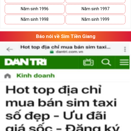
Năm sinh 1996
Năm sinh 1997
Năm sinh 1998
Năm sinh 1999
Báo nói về Sim Tiền Giang
Phương pháp chọn sim số đẹp lục qúy 8
“Số có nghĩa – Người có mệnh”, lựa chọn
sim số đẹp
tứ quý cần căn
cứ vào vận mệnh của mỗi người. Lựa chọn sim số đẹp hợp mệnh
không chỉ mang lại nhiều may mắn và tài lộc cho chủ sim mà nó
còn thể hiện được nhiều phong cách làm việc chuyên nghiệp của
người sử dụng.
Theo ngũ hành sinh khắc, con số 8 là con số cát của mệnh Thổ.
Người mệnh này sử dụng sim điện thoại chứa số 8 sẽ mang lại
nhiều may mắn và tài lộc.
Ngoài ra khi lựa chọn sim số đẹp chúng ta nên chọn dãy số âm
dương hài hòa và có tổng số nút cao, như vậy việc làm ăn sẽ gặp
nhiều thuận lợi và suôn sẻ hơn.
Hãy lựa chọn sim lục quý 8 hợp phong thủy và vận mệnh để đem