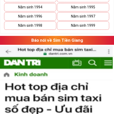
Năm sinh 1994
Năm sinh 1995
Năm sinh 1996
Năm sinh 1997
Năm sinh 1998
Năm sinh 1999
Báo nói về Sim Tiền Giang
Phương pháp chọn sim số đẹp lục qúy 8
“Số có nghĩa – Người có mệnh”, lựa chọn
sim số đẹp
tứ quý cần căn
cứ vào vận mệnh của mỗi người. Lựa chọn sim số đẹp hợp mệnh
không chỉ mang lại nhiều may mắn và tài lộc cho chủ sim mà nó
còn thể hiện được nhiều phong cách làm việc chuyên nghiệp của
người sử dụng.
Theo ngũ hành sinh khắc, con số 8 là con số cát của mệnh Thổ.
Người mệnh này sử dụng sim điện thoại chứa số 8 sẽ mang lại
nhiều may mắn và tài lộc.
Ngoài ra khi lựa chọn sim số đẹp chúng ta nên chọn dãy số âm
dương hài hòa và có tổng số nút cao, như vậy việc làm ăn sẽ gặp
nhiều thuận lợi và suôn sẻ hơn.