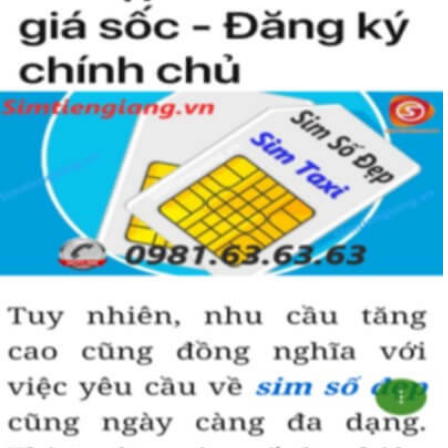
Hãy lựa chọn sim lục quý 8 hợp phong thủy và vận mệnh để đem
đến vượng khí và may mắn trong công danh, sự nghiệp.
Hướng dẫn mua Sim Lục Quý 8 tại
Simtiengiang.vn.
Sim Tiền Giang là đơn vị cung cấp sim số đẹp lục quý 8, sim giá rẻ
uy tín chất lượng.
Chọn mua sim số đẹp thường mất nhiều thời gian ở khoản lựa số,
một số phải vừa đẹp, vừa tốt về phong thủy thì mới là sim hoàn
hảo. Vậy phải làm sao?
- Cách nhanh nhất để chọn mua được sim lục quý 8 là bạn vào
trang chủ của Sim Tiền Giang, chọn mục “Sim giảm giá “ ở ngay
đầu trang chủ. Đây là danh sách sim được đại lý giảm giá vì một số
lý do nên bạn có thể chọn mua được số đẹp lại có giá cực rẻ nữa.
Ngoài ra quý khách chưa ưng ý về sim luc quy 8 có cũng thể tham
khảo thêm Sim Vinaphone,Sim Gmobile, Sim Lục Quý,
Sim Lục Quý
9
..