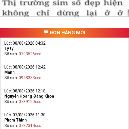
ĐƠN HÀNG MỚI
Lúc: 08/08/2026 04:32
Tý ty
Số sim:
0793526xxx
Lúc: 08/08/2026 12:42
Mạnh
Hướng dẫn mua Sim Lục Quý 8 tại Simtiengiang.vn.
Số sim:
0948333xxx
- Bạn cũng có thể mua sim bằng cách như sau:
+ Bước 1: Bạn truy cập vào truy cập vào Google gõ Simtiengiang.vn
Lúc: 08/08/2026 12:18
Nguyễn Hoàng Đăng Khoa
bấm vào link
Số sim:
0789120xxx
+ Bước 2: Bạn chọn “Sim Lục Quý” ở danh mục “Sim theo loại”
ngay bên góc trái màn hình. Sau đó chọn Sim Lục Quý 8.
Lúc: 07/08/2026 11:30
Phạm Thinh
+ Bước 3: Khi các số sim lục quý 8 xuất hiện, bạn có thể chọn
Số sim:
0782314xxx
mạng, đầu số, phân loại,… để lọc ra những yêu cầu của bạn, giúp