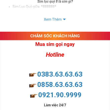
Sim lục quý 8 là sim gì?
Sim Lục Quý giữa: *888888*
Sim Lục Quý đuôi: *888888
Xem Thêm
Sử dụng sim lục quý 8 giúp chủ sở hữu khẳng định được bản thân,
tạo ấn tượng tốt với khách hàng. Và trên tất cả ý nghĩa sim lục quý
8 mang lại cho người dùng là vô tận. Sim giúp cho người dùng phát
CHĂM SÓC KHÁCH HÀNG
tài, phát lộc, phát may mắn
Mua sim gọi ngay
Xem thêm bài viết:
Sim Lục Quý 5- Sim Số Đẹp Tượng Trưng Cho Danh Vọng - Quyền Lực
Hotline
Sim Lục Quý 6- Sim Số Đẹp Toàn Lộc Đại Phúc Đại Lộc
Sim Lục Quý 7 - "Sim Đẳng cấp - Số Doanh nhân"
0383.63.63.63
Sim Lục Quý 8 Có Ý Nghĩa Gì?
0858.63.63.63
Chắc hẳn nhiều người chúng ta ở đây đều biết rằng sim lục quý 8
0921.90.9999
không chỉ đẹp về hình thức mà còn đẹp về mặt ý nghĩa. Ý nghĩa
này bắt nguồn từ ý nghĩa của số 8 - con số đẹp được lòng nhiều
người.
Làm việc 24/7