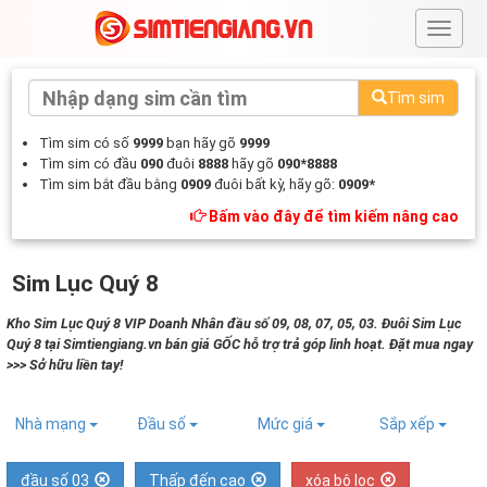
#
Tìm sim
Tìm sim có số
9999
bạn hãy gõ
9999
Tìm sim có đầu
090
đuôi
8888
hãy gõ
090*8888
Tìm sim bắt đầu bằng
0909
đuôi bất kỳ, hãy gõ:
0909*
Bấm vào đây để tìm kiếm nâng cao
Sim Lục Quý 8
Kho Sim Lục Quý 8 VIP Doanh Nhân đầu số 09, 08, 07, 05, 03. Đuôi Sim Lục
Quý 8 tại Simtiengiang.vn bán giá GỐC hỗ trợ trả góp linh hoạt. Đặt mua ngay
>>> Sở hữu liền tay!
Nhà mạng
Đầu số
Mức giá
Sắp xếp
đầu số 03
Thấp đến cao
xóa bộ lọc