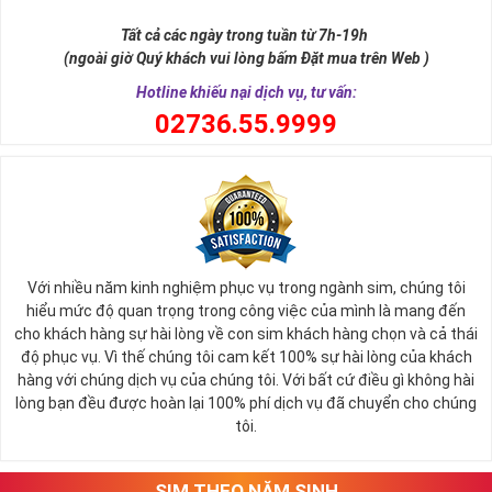
Số 8 trong tiếng Hán được phiên âm là "bát" khi đọc lệch sẽ giống
từ "Phát". Chữ Phát trong phát tài, phát lộc, phát công danh. Hay
Tất cả các ngày trong tuần từ 7h-19h
nói cách khác thì số 8 cũng là con số biểu tượng cho thần tài ban
(ngoài giờ Quý khách vui lòng bấm Đặt mua trên Web )
phát lộc tới cho người sử dụng.
Hotline khiếu nại dịch vụ, tư vấn:
0
2736.55.9999
Với nhiều năm kinh nghiệm phục vụ trong ngành sim, chúng tôi
hiểu mức độ quan trọng trong công việc của mình là mang đến
cho khách hàng sự hài lòng về con sim khách hàng chọn và cả thái
độ phục vụ. Vì thế chúng tôi cam kết 100% sự hài lòng của khách
hàng với chúng dịch vụ của chúng tôi. Với bất cứ điều gì không hài
lòng bạn đều được hoàn lại 100% phí dịch vụ đã chuyển cho chúng
Sim Lục Quý 8 Có Ý Nghĩa Gì?
tôi.
Với những người có mệnh hợp với con số 8 này thường thì họ sẽ
luôn là người có khả năng tập trung tư tưởng cực tốt để tham gia
vào quá trình làm việc, họ luôn biết giữ kỷ luật, có cá tính và ý chí
SIM THEO NĂM SINH