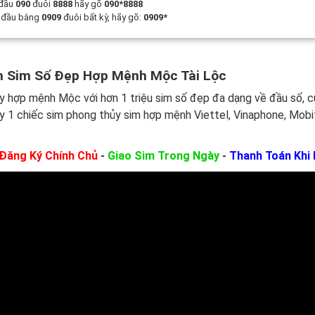
 đầu
090
đuôi
8888
hãy gõ
090*8888
t đầu bằng
0909
đuôi bất kỳ, hãy gõ:
0909*
 Sim Số Đẹp Hợp Mệnh Mộc Tài Lộc
y hợp mệnh Mộc với hơn 1 triệu sim số đẹp đa dạng về đầu số, 
y 1 chiếc sim phong thủy sim hợp mệnh Viettel, Vinaphone, Mobi
Đăng Ký Chính Chủ
-
Giao Sim Trong Ngày
-
Thanh Toán Khi