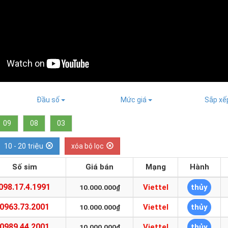
Đầu số
Mức giá
Sắp x
09
08
03
10 - 20 triệu
xóa bộ lọc
Số sim
Giá bán
Mạng
Hành
098.17.4.1991
Viettel
thủy
10.000.000₫
0963.73.2001
Viettel
thủy
10.000.000₫
0989.44.2001
Viettel
thủy
10.000.000₫