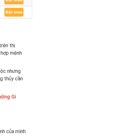
Đặt mua
rên thị
y hợp mệnh
Mộc nhưng
g thủy cần
hững Gì
inh của mình