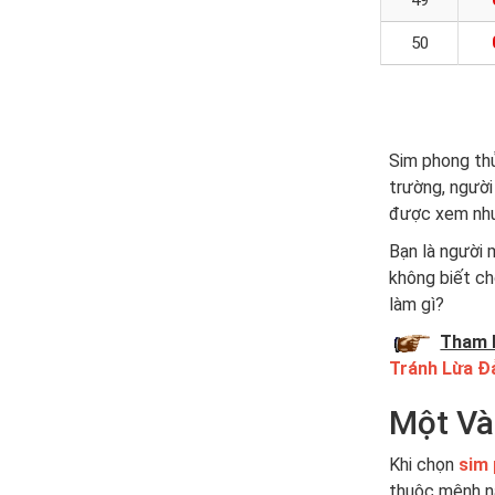
49
50
Sim phong thủ
trường, người
được xem như 
Bạn là người
không biết c
làm gì?
Tham 
Tránh Lừa Đ
Một Và
Khi chọn
sim
thuộc mệnh n