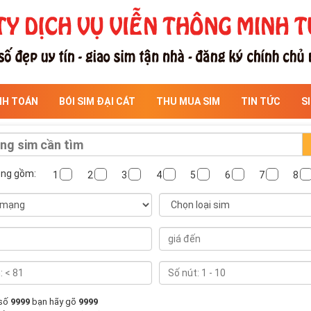
NH TOÁN
BÓI SIM ĐẠI CÁT
THU MUA SIM
TIN TỨC
S
ông gồm:
1
2
3
4
5
6
7
8
 số
9999
bạn hãy gõ
9999