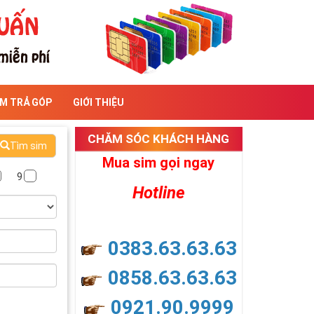
IM TRẢ GÓP
GIỚI THIỆU
CHĂM SÓC KHÁCH HÀNG
Tìm sim
Mua sim gọi ngay
9
Hotline
0383.63.63.63
0858.63.63.63
0921.90.9999