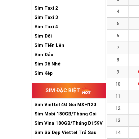
Sim Taxi 2
4
Sim Taxi 3
5
Sim Taxi 4
6
Sim Đối
Sim Tiến Lên
7
Sim Đảo
8
Sim Dễ Nhớ
9
Sim Kép
10
SIM ĐẶC BIỆT
11
Sim Viettel 4G Gói MXH120
12
Siêu Rẻ
Sim Mobi 180GB/Tháng Gói
13
TK159
Sim Vina 180GB/Tháng D159V
Sim Số Đẹp Viettel Trả Sau
14