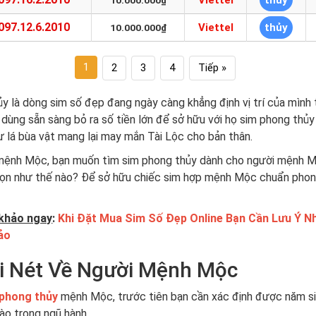
Viettel
thủy
10.000.000₫
097.12.6.2010
Viettel
thủy
10.000.000₫
1
2
3
4
Tiếp »
y là dòng sim số đẹp đang ngày càng khẳng định vị trí của mình t
 dùng sẵn sàng bỏ ra số tiền lớn để sở hữu với họ sim phong thủ
lá bùa vật mang lại may mắn Tài Lộc cho bản thân.
 mệnh Mộc, bạn muốn tìm sim phong thủy dành cho người mệnh 
họn như thế nào? Để sở hữu chiếc sim hợp mệnh Mộc chuẩn phon
khảo ngay
:
Khi Đặt Mua Sim Số Đẹp Online Bạn Cần Lưu Ý N
ảo
i Nét Về Người Mệnh Mộc
 phong thủy
mệnh Mộc, trước tiên bạn cần xác định được năm s
ào trong ngũ hành.