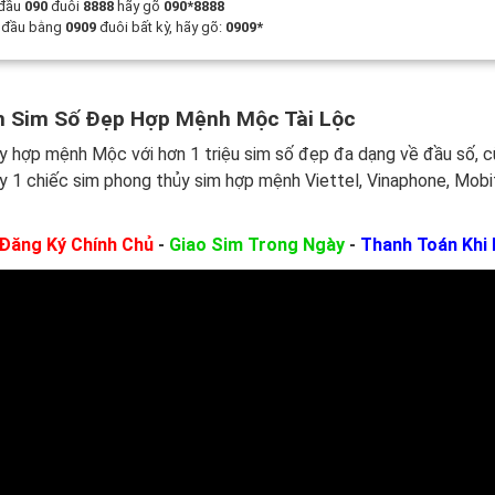
 đầu
090
đuôi
8888
hãy gõ
090*8888
t đầu bằng
0909
đuôi bất kỳ, hãy gõ:
0909*
 Sim Số Đẹp Hợp Mệnh Mộc Tài Lộc
y hợp mệnh Mộc với hơn 1 triệu sim số đẹp đa dạng về đầu số, 
y 1 chiếc sim phong thủy sim hợp mệnh Viettel, Vinaphone, Mobi
Đăng Ký Chính Chủ
-
Giao Sim Trong Ngày
-
Thanh Toán Khi