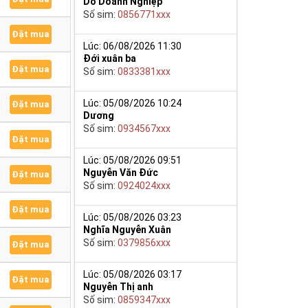
Do Doanh Nghiệp
Số sim:
0856771xxx
Đặt mua
Lúc: 06/08/2026 11:30
Đới xuân ba
Đặt mua
Số sim:
0833381xxx
Lúc: 05/08/2026 10:24
Đặt mua
Dương
Số sim:
0934567xxx
Đặt mua
Lúc: 05/08/2026 09:51
Nguyễn Văn Đức
Đặt mua
Số sim:
0924024xxx
Đặt mua
Lúc: 05/08/2026 03:23
Nghĩa Nguyễn Xuân
Số sim:
0379856xxx
Đặt mua
Lúc: 05/08/2026 03:17
Đặt mua
Nguyễn Thị anh
Số sim:
0859347xxx