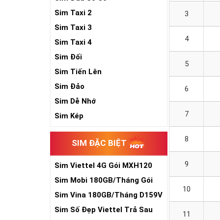
Sim Taxi 2
3
Sim Taxi 3
4
Sim Taxi 4
Sim Đối
5
Sim Tiến Lên
Sim Đảo
6
Sim Dễ Nhớ
7
Sim Kép
8
SIM ĐẶC BIỆT
9
Sim Viettel 4G Gói MXH120
Siêu Rẻ
Sim Mobi 180GB/Tháng Gói
10
TK159
Sim Vina 180GB/Tháng D159V
Sim Số Đẹp Viettel Trả Sau
11