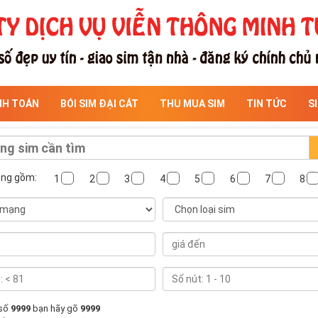
NH TOÁN
BÓI SIM ĐẠI CÁT
THU MUA SIM
TIN TỨC
S
ông gồm:
1
2
3
4
5
6
7
8
 số
9999
bạn hãy gõ
9999