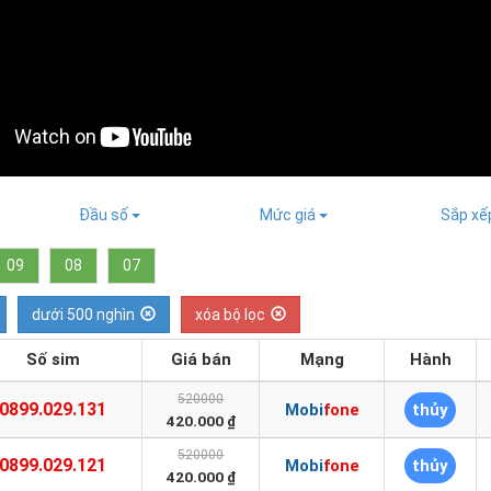
Đầu số
Mức giá
Sắp x
09
08
07
dưới 500 nghìn
xóa bộ lọc
Số sim
Giá bán
Mạng
Hành
520000
0899.029.131
Mobifone
thủy
420.000 ₫
520000
0899.029.121
Mobifone
thủy
420.000 ₫