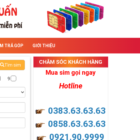
IM TRẢ GÓP
GIỚI THIỆU
CHĂM SÓC KHÁCH HÀNG
Tìm sim
Mua sim gọi ngay
9
Hotline
0383.63.63.63
0858.63.63.63
0921.90.9999