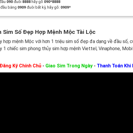
 đầu
090
đuôi
8888
hãy gõ
090*8888
t đầu bằng
0909
đuôi bất kỳ, hãy gõ:
0909*
 Sim Số Đẹp Hợp Mệnh Mộc Tài Lộc
y hợp mệnh Mộc với hơn 1 triệu sim số đẹp đa dạng về đầu số, 
y 1 chiếc sim phong thủy sim hợp mệnh Viettel, Vinaphone, Mobi
Đăng Ký Chính Chủ
-
Giao Sim Trong Ngày
-
Thanh Toán Khi