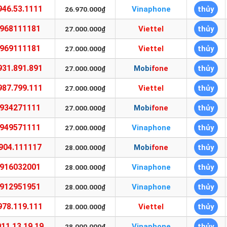
946.53.1111
Vinaphone
thủy
26.970.000₫
968111181
Viettel
thủy
27.000.000₫
969111181
Viettel
thủy
27.000.000₫
931.891.891
Mobifone
thủy
27.000.000₫
987.799.111
Viettel
thủy
27.000.000₫
934271111
Mobifone
thủy
27.000.000₫
949571111
Vinaphone
thủy
27.000.000₫
904.111117
Mobifone
thủy
28.000.000₫
916032001
Vinaphone
thủy
28.000.000₫
912951951
Vinaphone
thủy
28.000.000₫
978.119.111
Viettel
thủy
28.000.000₫
11.13.19.19
Vinaphone
thủy
28.000.000₫