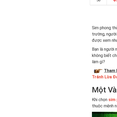
50
Sim phong thủ
trường, người
được xem như 
Bạn là người
không biết c
làm gì?
Tham 
Tránh Lừa Đ
Một Và
Khi chọn
sim
thuộc mệnh n