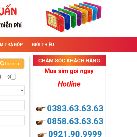
IM TRẢ GÓP
GIỚI THIỆU
CHĂM SÓC KHÁCH HÀNG
Tìm sim
Mua sim gọi ngay
9
Hotline
0383.63.63.63
0858.63.63.63
0921.90.9999