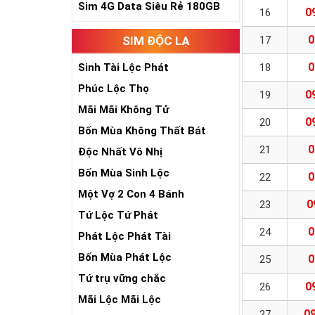
Sim 4G Data Siêu Rẻ 180GB
0
16
0
SIM ĐỘC LẠ
17
0
Sinh Tài Lộc Phát
18
Phúc Lộc Thọ
0
19
Mãi Mãi Không Tử
0
20
Bốn Mùa Không Thất Bát
0
21
Độc Nhất Vô Nhị
Bốn Mùa Sinh Lộc
0
22
Một Vợ 2 Con 4 Bánh
0
23
Tứ Lộc Tứ Phát
0
24
Phát Lộc Phát Tài
Bốn Mùa Phát Lộc
0
25
Tứ trụ vững chắc
0
26
Mãi Lộc Mãi Lộc
09
27