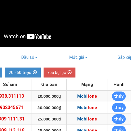
Đầu số
Mức giá
Sắp x
20 - 50 triệu
xóa bộ lọc
Số sim
Giá bán
Mạng
Hành
938.311113
Mobifone
thủy
20.000.000₫
902345671
Mobifone
thủy
30.000.000₫
909.1111.31
Mobifone
thủy
25.000.000₫
909.113.118
Mobifone
thủy
25.000.000₫