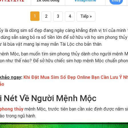
Vinaphone
thủy
28.000.000₫
1
2
3
4
Tiếp »
y là dòng sim số đẹp đang ngày càng khẳng định vị trí của mình t
 dùng sẵn sàng bỏ ra số tiền lớn để sở hữu với họ sim phong thủ
lá bùa vật mang lại may mắn Tài Lộc cho bản thân.
 mệnh Mộc, bạn muốn tìm sim phong thủy dành cho người mệnh 
họn như thế nào? Để sở hữu chiếc sim hợp mệnh Mộc chuẩn phon
khảo ngay
:
Khi Đặt Mua Sim Số Đẹp Online Bạn Cần Lưu Ý N
ảo
i Nét Về Người Mệnh Mộc
 phong thủy
mệnh Mộc, trước tiên bạn cần xác định được năm s
ào trong ngũ hành.