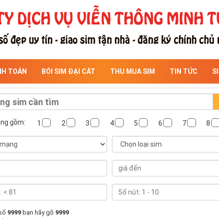
NH TOÁN
BÓI SIM ĐẠI CÁT
THU MUA SIM
TIN TỨC
S
ông gồm:
1
2
3
4
5
6
7
8
 số
9999
bạn hãy gõ
9999