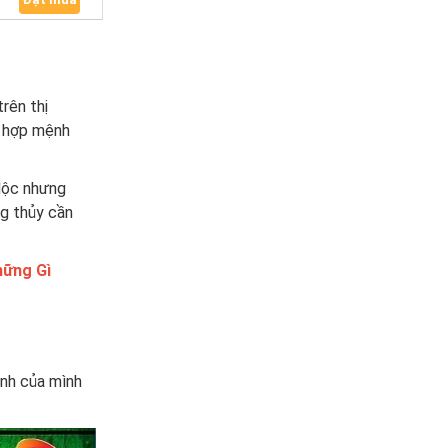
rên thị
y hợp mệnh
Mộc nhưng
g thủy cần
hững Gì
inh của mình