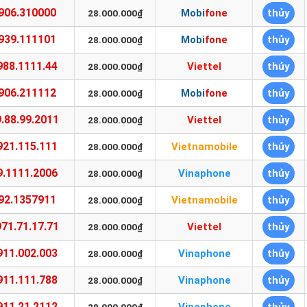
906.310000
Mobifone
thủy
28.000.000₫
939.111101
Mobifone
thủy
28.000.000₫
988.1111.44
Viettel
thủy
28.000.000₫
906.211112
Mobifone
thủy
28.000.000₫
.88.99.2011
Viettel
thủy
28.000.000₫
921.115.111
Vietnamobile
thủy
28.000.000₫
9.1111.2006
Vinaphone
thủy
28.000.000₫
92.1357911
Vietnamobile
thủy
28.000.000₫
71.71.17.71
Viettel
thủy
28.000.000₫
911.002.003
Vinaphone
thủy
28.000.000₫
911.111.788
Vinaphone
thủy
28.000.000₫
911.21.2112