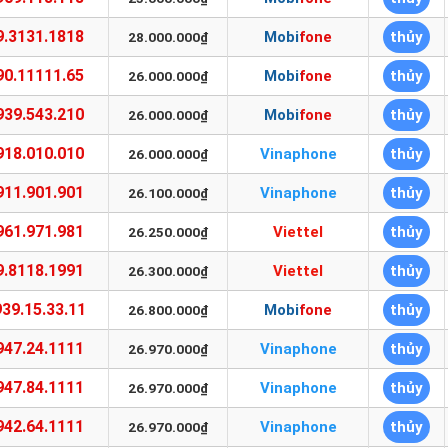
9.3131.1818
Mobifone
thủy
28.000.000₫
90.11111.65
Mobifone
thủy
26.000.000₫
939.543.210
Mobifone
thủy
26.000.000₫
918.010.010
Vinaphone
thủy
26.000.000₫
911.901.901
Vinaphone
thủy
26.100.000₫
961.971.981
Viettel
thủy
26.250.000₫
9.8118.1991
Viettel
thủy
26.300.000₫
39.15.33.11
Mobifone
thủy
26.800.000₫
947.24.1111
Vinaphone
thủy
26.970.000₫
947.84.1111
Vinaphone
thủy
26.970.000₫
942.64.1111
Vinaphone
thủy
26.970.000₫