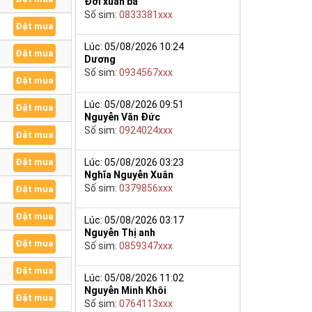
Đới xuân ba
Số sim:
0833381xxx
Đặt mua
Lúc: 05/08/2026 10:24
Đặt mua
Dương
Số sim:
0934567xxx
Đặt mua
Lúc: 05/08/2026 09:51
Đặt mua
Nguyễn Văn Đức
Số sim:
0924024xxx
Đặt mua
Lúc: 05/08/2026 03:23
Đặt mua
Nghĩa Nguyễn Xuân
Số sim:
0379856xxx
Đặt mua
Đặt mua
Lúc: 05/08/2026 03:17
Nguyễn Thị anh
Đặt mua
Số sim:
0859347xxx
Đặt mua
Lúc: 05/08/2026 11:02
Nguyễn Minh Khôi
Đặt mua
Số sim:
0764113xxx