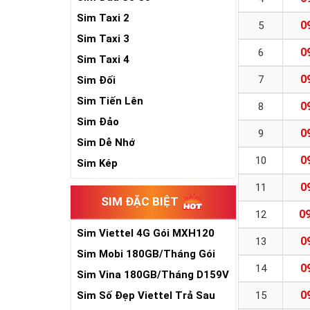
Sim Taxi 2
0
5
Sim Taxi 3
0
6
Sim Taxi 4
0
7
Sim Đối
Sim Tiến Lên
0
8
Sim Đảo
0
9
Sim Dễ Nhớ
0
10
Sim Kép
0
11
SIM ĐẶC BIỆT
09
12
Sim Viettel 4G Gói MXH120
0
13
Siêu Rẻ
Sim Mobi 180GB/Tháng Gói
0
14
TK159
Sim Vina 180GB/Tháng D159V
0
Sim Số Đẹp Viettel Trả Sau
15