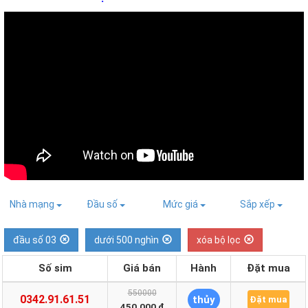
Nhà mạng
Đầu số
Mức giá
Sắp xếp
đầu số 03
dưới 500 nghìn
xóa bộ lọc
Số sim
Giá bán
Hành
Đặt mua
550000
0342.91.61.51
thủy
Đặt mua
450.000 ₫