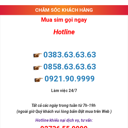
CHĂM SÓC KHÁCH HÀNG
Mua sim gọi ngay
Hotline
0383.63.63.63
0858.63.63.63
0921.90.9999
Người Mệnh Môc Nên Chọn Sim Như Thế Nào?
Làm việc 24/7
Mệnh Mộc tương ứng với các năm sinh như sau
►
:
Tất cả các ngày trong tuần từ 7h-19h
Nhâm Tý (1972), Quý Sửu (1973) , Canh Thân (1980), Tân Dậu
(ngoài giờ Quý khách vui lòng bấm Đặt mua trên Web )
(1981), Mậu Thìn (1928, 1988), Kỷ Tỵ (1929, 1989), Nhâm
Hotline khiếu nại dịch vụ, tư vấn:
Ngọ (1942, 2002), Quý Mùi (1943, 2003), Canh Dần (1950,
2010), Tân Mão (1951, 2011), Mậu Tuất (1958, 2018), Kỷ Hợi