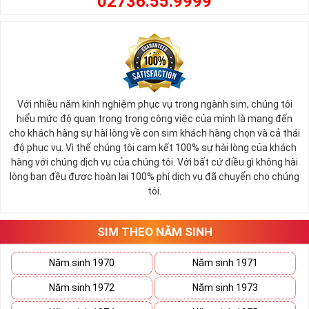
0
2736.55.9999
(1959, 2019)
Trong đó tính chất Mộc của các năm sinh gồm
►
:
Tùng Bawch Mộc: ( 1950, 1951 )
Định Gia Mộc: ( 1968 - 1969 )
Tang Thích Mộc: ( 1972, 1973 )
Với nhiều năm kinh nghiệm phục vụ trong ngành sim, chúng tôi
Thạch Lưu Mộc: ( 1980, 1981 )
hiểu mức độ quan trọng trong công việc của mình là mang đến
Đại Lâm Mộc: ( 1988, 1989 )
cho khách hàng sự hài lòng về con sim khách hàng chọn và cả thái
Dương Liễu Mộc: ( 2002, 2003 )
độ phục vụ. Vì thế chúng tôi cam kết 100% sự hài lòng của khách
hàng với chúng dịch vụ của chúng tôi. Với bất cứ điều gì không hài
Tính cách người mệnh Mộc:
►
lòng bạn đều được hoàn lại 100% phí dịch vụ đã chuyển cho chúng
tôi.
Những người thuộc mệnh Mộc thường có tính cách chung
đó là: năng động, nhiệt tình, hài hước và rất tốt bụng. Họ có
tài giao tiếp khéo léo vì thế đi tới đâu, họ cũng được mọi
SIM THEO NĂM SINH
người yêu mến, quý trọng.
Năm sinh 1970
Năm sinh 1971
Người mệnh Mộc đại diện cho sức sống mãnh liệt, người đi
đầu trong công việc, luôn tràn đầy nhiệt huyết và năng lượng.
Năm sinh 1972
Năm sinh 1973
Nhưng cũng thường bị người khác ghen tị và bị kẻ xấu hãm