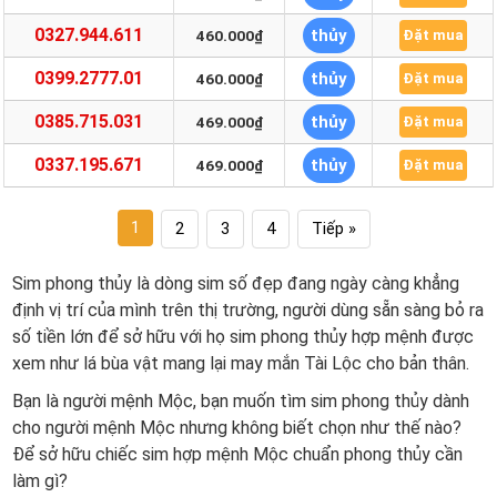
0327.944.611
thủy
460.000₫
Đặt mua
0399.2777.01
thủy
460.000₫
Đặt mua
0385.715.031
thủy
469.000₫
Đặt mua
0337.195.671
thủy
469.000₫
Đặt mua
1
2
3
4
Tiếp »
Sim phong thủy là dòng sim số đẹp đang ngày càng khẳng
định vị trí của mình trên thị trường, người dùng sẵn sàng bỏ ra
số tiền lớn để sở hữu với họ sim phong thủy hợp mệnh được
xem như lá bùa vật mang lại may mắn Tài Lộc cho bản thân.
Bạn là người mệnh Mộc, bạn muốn tìm sim phong thủy dành
cho người mệnh Mộc nhưng không biết chọn như thế nào?
Để sở hữu chiếc sim hợp mệnh Mộc chuẩn phong thủy cần
làm gì?