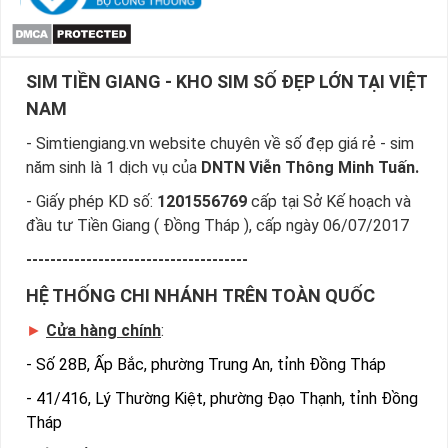
mình, sở hữu chiếc sim số đẹp phù hợp nhất.
Tham khảo ngay:
Danh Sách Sim Số Đẹp VIettel
Giá rẻ
SIM TIỀN GIANG - KHO SIM SỐ ĐẸP LỚN TẠI VIỆT
NAM
Hướng Dẫn Đặt Mua Sim Hợp Mệnh
Mộc Nhanh Nhất
- Simtiengiang.vn website chuyên về số đẹp giá rẻ - sim
Sim Tiền Giang là đơn vị cung cấp sim phong thủy
sim
năm sinh là 1 dịch vụ của
DNTN Viễn Thông Minh Tuấn.
hợp mệnh Mộc
, sim giá rẻ uy tín chất lượng.
- Giấy phép KD số:
1201556769
cấp tại Sở Kế hoạch và
Chọn mua sim phong thủy thường mất nhiều thời gian ở
đầu tư Tiền Giang ( Đồng Tháp ), cấp ngày 06/07/2017
khoảng lựa số, một số phải vừa đẹp, vừa tốt về phong thủy
-------------------------------------
thì mới là sim hoàn hảo. Vậy phải làm sao?
HỆ THỐNG CHI NHÁNH TRÊN TOÀN QUỐC
- Cách nhanh nhất để chọn mua được sim hop menh Moc là
►
Cửa hàng chính
:
bạn vào trang chủ của Sim Tiền Giang, chọn mục “Sim giảm
giá “ ở ngay đầu trang chủ. Đây là danh sách sim được đại lý
-
Số 28B, Ấp Bắc, phường Trung An, tỉnh Đồng Tháp
giảm giá vì một số lý do nên bạn có thể chọn mua được sim
-
41/416, Lý Thường Kiệt, phường Đạo Thạnh, tỉnh Đồng
phong thủy số đẹp lại có giá cực rẻ nữa. Ngoài ra quý khách
Tháp
chưa ưng ý về sim hợp mệnh Mộc cũng có thể tham khảo