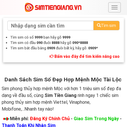
#
Tìm sim
Tìm sim có số
9999
bạn hãy gõ
9999
Tìm sim có đầu
090
đuôi
8888
hãy gõ
090*8888
Tìm sim bắt đầu bằng
0909
đuôi bất kỳ, hãy gõ:
0909*
Bấm vào đây để tìm kiếm nâng cao
Danh Sách Sim Số Đẹp Hợp Mệnh Mộc Tài Lộc
Sim phong thủy hợp mệnh Mộc với hơn 1 triệu sim số đẹp đa
dạng về đầu số, cùng
Sim Tiền Giang
rinh ngay 1 chiếc sim
phong thủy sim hợp mệnh Viettel, Vinaphone,
Mobifone,...Nhanh tay nào!
Miễn phí:
Đăng Ký Chính Chủ
-
Giao Sim Trong Ngày
-
Thanh Toán Khi Nhận Sim