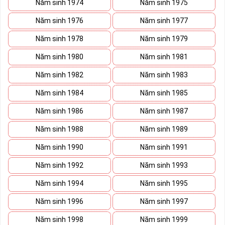
Năm sinh 1974
Năm sinh 1975
hại, nếu không cẩn thận sẽ dễ rước họa vào thân.
Năm sinh 1976
Năm sinh 1977
Tham khảo ngay:
Cập Nhật List Sim Số Đẹp Đầu
09 Giảm Giá
Năm sinh 1978
Năm sinh 1979
Cách Chọn Sim Số Đẹp Phong
Năm sinh 1980
Năm sinh 1981
Thủy Cho Người Mệnh Mộc
Năm sinh 1982
Năm sinh 1983
Năm sinh 1984
Năm sinh 1985
Chọn
sim số đẹp
cho người mệnh Mộc không phải cứ điểm
cao là bạn chọn mỗi con số đều mang cho mình 1 bản mệnh
Năm sinh 1986
Năm sinh 1987
tương ứng, chọn sim hợp sẽ đem lại vận may, hanh thông,
Năm sinh 1988
Năm sinh 1989
kích Tài đón Lộc, công danh thuận lợi cho chủ nhân
Năm sinh 1990
Năm sinh 1991
Năm sinh 1992
Năm sinh 1993
Năm sinh 1994
Năm sinh 1995
Năm sinh 1996
Năm sinh 1997
Năm sinh 1998
Năm sinh 1999