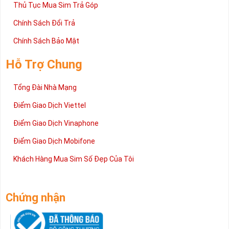
Thủ Tục Mua Sim Trả Góp
Chính Sách Đổi Trả
Chính Sách Bảo Mật
Hỗ Trợ Chung
Tổng Đài Nhà Mạng
Điểm Giao Dịch Viettel
Điểm Giao Dịch Vinaphone
Điểm Giao Dịch Mobifone
Khách Hàng Mua Sim Số Đẹp Của Tôi
Sim Số Đẹp Phong Thủy Hợp Mệnh Mộc Tài Lộc
Trên đây là nội dung bài viết hướng dẫn cách chọn sim hợp
Chứng nhận
mệnh Mộc được áp dụng rất nhiều từ các chuyên gia chơi
sim số đẹp. Mong rằng qua bài viết ngày người mệnh Mộc sẽ
nắm rõ hơn về cách chọn sim số, sim phong thủy hợp tuôi của