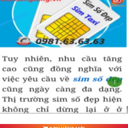
1. Quy luật tương sinh – tương khắc trong ngũ
hành
Ngũ hành tương sinh, ngũ hành tương khắc và hành của các
con số:
- Ngũ hành tương sinh: Kim sinh Thủy, Thủy sinh Mộc, Mộc
sinh Hỏa, Hỏa sinh Thổ, Thổ sinh Kim.
- Ngũ hành tương khắc: Kim khắc Mộc, Mộc khắc Thổ, Thổ
khắc Thủy, Thủy khắc Hỏa, Hỏa khắc Kim.
Hành thủy: Số 0, 1
Hành thổ: Số 2, 5, 8
Hành mộc: Số 3,4
Hành kim: Số 6,7
Hành hỏa: Số 9
2. Cách Chọn Sim Số Đẹp Cho Người Mệnh Mộc
Dựa vào đó bạn có thể luận giải sim số đẹp hợp mệnh Mộc là