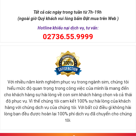
1941 2001; (Quý Mão) 1963 2023; (Giáp Ngọ) 1954 2014;
(Canh Tuất) 1970 2030; (Tân Hợi) 1971 2031.
Tất cả các ngày trong tuần từ 7h-19h
(ngoài giờ Quý khách vui lòng bấm Đặt mua trên Web )
Trong đó tính chất Kim của các năm sinh bao
►
Hotline khiếu nại dịch vụ, tư vấn:
gồm:
0
2736.55.9999
Sa Trung Kim ( Vàng trong Cát): 1954, 1955, 2014,
2015
Kim bạch Kim ( Vàng pha bạch kim): 1962, 1963, 2022,
2023
Thoa xuyến Kim (Vàng trang sức): 1970, 1971, 2030,
2031
Với nhiều năm kinh nghiệm phục vụ trong ngành sim, chúng tôi
Hải Trung Kim (Vàng dưới biển): 1984, 1985, 2044, 2045
hiểu mức độ quan trọng trong công việc của mình là mang đến
Tính cách người mệnh Kim
cho khách hàng sự hài lòng về con sim khách hàng chọn và cả thái
độ phục vụ. Vì thế chúng tôi cam kết 100% sự hài lòng của khách
Trong ngũ hành
Kim, Mộc, Thủy, Hỏa
, Thổ thì mệnh Kim
hàng với chúng dịch vụ của chúng tôi. Với bất cứ điều gì không hài
tượng trưng cho kim loại quý giá, được kết tinh và nuôi
lòng bạn đều được hoàn lại 100% phí dịch vụ đã chuyển cho chúng
dưỡng từ các khoáng vật đất đá. Trải qua biết bao mưa
tôi.
nắng, điều kiện khắc nghiệt của thời tiết, các khoáng vật đã
hình thành nên kim loại ( biểu tượng của mệnh Kim )