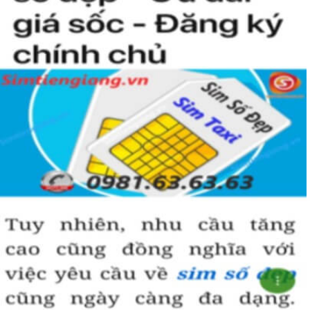
Hành thủy: Số 0, 1
Hành thổ: Số 2, 5, 8
Hành mộc: Số 3,4
Hành kim: Số 6,7
Hành hỏa: Số 9
Từ thuyết ngũ hành, có thể lọc ra nhiều số tốt cho người
mệnh Kim. Những con số nên chọn làm sim phong thủy cho
mệnh kim là 2, 5, 6, 7 và 8. Những số này sẽ mang lại vượng
khí tốt cho chủ nhân khi được dùng làm sim điện thoại.
2. Theo ngũ hành hợp mệnh
Dãy số sim phải có ngũ hành tương sinh với người mệnh Kim,
theo đó “thổ sinh kim” Kim sinh ra từ đất. “Kim sinh thủy” tức
kim loại đun nóng sẽ hóa lỏng. Kim kết hợp với nhau sẽ tạo
thành sức mạnh lớn
Dựa theo các quy luật tương sinh, tương khắc trong ngũ
hành, ta dễ dàng nhận thấy được người mệnh Kim thì nên sử