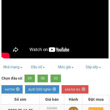
Nhà mạng
Đầu số
Mức giá
Sắp xếp
Chọn đầu số:
09
08
03
viettel
dưới 500 nghìn
xóa bộ lọc
Số sim
Giá bán
Hành
Đặt mua
520000