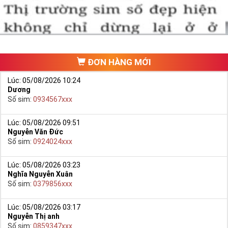
dụng sim mệnh Thổ và Kim.
3. Cần bằng Âm Dương
Dựa theo năm sinh, người mệnh Kim được chia tành 2 nhóm
chính.
ĐƠN HÀNG MỚI
Tuổi lệch Âm: nên chọn sim mang vận Dương
Tuổi lệch Dương: Nên chọn sim mang vận Âm
Lúc: 05/08/2026 10:24
Dương
Số sim:
0934567xxx
Vì Sao Bạn Nên Sở Hữu Sim
Phong Thủy Hợp Mệnh Kim
Lúc: 05/08/2026 09:51
Nguyễn Văn Đức
Không phải tự nhiên mà
sim phong thủy
hợp với mệnh Kim lại
Số sim:
0924024xxx
được rất nhiều người tìm kiếm và mong muốn sở hữu. Phong
thủy là môn khoa học đã ra đời và được con người áp dụng
Lúc: 05/08/2026 03:23
Nghĩa Nguyễn Xuân
từ hàng ngàn năm nay.
Số sim:
0379856xxx
Lúc: 05/08/2026 03:17
Nguyễn Thị anh
Số sim:
0859347xxx