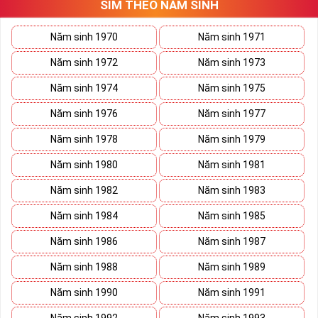
SIM THEO NĂM SINH
Chính vì thế, những người thuộc mệnh này thường có đặc
điểm chung đó là: độc lập, mạnh mẽ, cương quyết và dũng
Năm sinh 1970
Năm sinh 1971
cảm.
Năm sinh 1972
Năm sinh 1973
Tham khảo ngay
:
Danh Sách Kho Sim Phong Thủy
Năm sinh 1974
Năm sinh 1975
Mệnh Kim Đầu 09
Năm sinh 1976
Năm sinh 1977
Cách Chọn Sim Số Đẹp Phong
Năm sinh 1978
Năm sinh 1979
Thủy Hợp Mệnh Kim
Năm sinh 1980
Năm sinh 1981
Một chiếc
sim số đẹp
luôn hội tụ nhiều yếu tố phong thủy
Năm sinh 1982
Năm sinh 1983
khác nhau đem lại vận may, chiêu tài, kích lộc cho chủ sở hữu,
để chọn sim cho người mệnh Kim bạn cần dựa các yếu tố sau
Năm sinh 1984
Năm sinh 1985
đây:
Năm sinh 1986
Năm sinh 1987
Năm sinh 1988
Năm sinh 1989
Năm sinh 1990
Năm sinh 1991