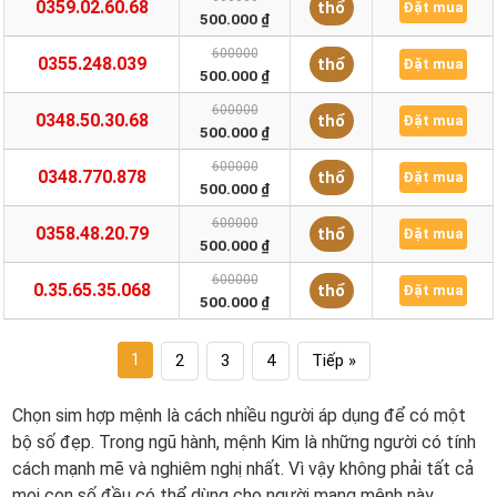
0359.02.60.68
thổ
Đặt mua
500.000 ₫
600000
0355.248.039
thổ
Đặt mua
500.000 ₫
600000
0348.50.30.68
thổ
Đặt mua
500.000 ₫
600000
0348.770.878
thổ
Đặt mua
500.000 ₫
600000
0358.48.20.79
thổ
Đặt mua
500.000 ₫
600000
0.35.65.35.068
thổ
Đặt mua
500.000 ₫
1
2
3
4
Tiếp »
Chọn sim hợp mệnh là cách nhiều người áp dụng để có một
bộ số đẹp. Trong ngũ hành, mệnh Kim là những người có tính
cách mạnh mẽ và nghiêm nghị nhất. Vì vậy không phải tất cả
mọi con số đều có thể dùng cho người mang mệnh này.