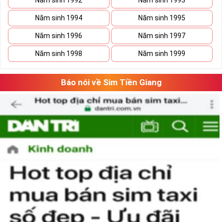
Năm sinh 1992
Năm sinh 1993
Năm sinh 1994
Năm sinh 1995
Năm sinh 1996
Năm sinh 1997
Năm sinh 1998
Năm sinh 1999
Báo nói về Sim Tiền Giang
Chọn Mua Sim Số Đẹp Mệnh Kim Thu Hút Tài Lộc
1. Theo con số hợp mệnh
Mỗi con số sẽ đại diện cho một hành, mang những ý nghĩa
riêng, có thể là xấu cũng có thể là tốt