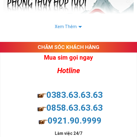
Xem Thêm
CHĂM SÓC KHÁCH HÀNG
Mua sim gọi ngay
Hotline
0383.63.63.63
0858.63.63.63
Người Mệnh Kim Nên Chọn Sim Như Thế Nào?
- (Nhâm Thân) 1932 1992; (Giáp Tý) 1984 1924; (Ất Mùi)
0921.90.9999
1955 2015; (Quý Dậu) 1933 1993; (Ất Sửu) 1985 1925;
(Nhâm Dần) 1962 2022; (Canh Thìn) 1940 2000; (Tân Tỵ)
Làm việc 24/7