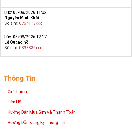
Lúc: 05/08/2026 11:02
Nguyễn Minh Khôi
Số sim:
0764113xxx
Lúc: 05/08/2026 12:17
Lê Quang hồ
Số sim:
0833336xxx
Thông Tin
Giới Thiệu
Liên Hệ
Khi sử dụng các phương pháp phong thủy, một số người sẽ
Hướng Dẫn Mua Sim Và Thanh Toán
cho rằng đây là hành vi mê tín. Thế nhưng chỉ những người sử
Hướng Dẫn Đăng Ký Thông Tin
dụng hay nghiên cứu về lĩnh vực này với có thể cảm nhận