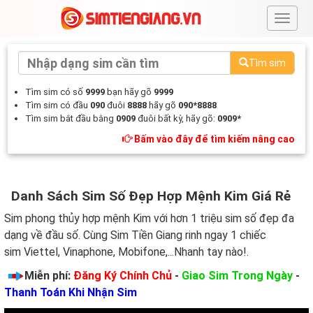
#
Tìm sim
Tìm sim có số
9999
bạn hãy gõ
9999
Tìm sim có đầu
090
đuôi
8888
hãy gõ
090*8888
Tìm sim bắt đầu bằng
0909
đuôi bất kỳ, hãy gõ:
0909*
Bấm vào đây để tìm kiếm nâng cao
Danh Sách Sim Số Đẹp Hợp Mệnh Kim Giá Rẻ
Sim phong thủy hợp mệnh Kim với hơn 1 triệu sim số đẹp đa
dạng về đầu số. Cùng Sim Tiền Giang rinh ngay 1 chiếc
sim Viettel, Vinaphone, Mobifone,...Nhanh tay nào!.
Miễn phí:
Đăng Ký Chính Chủ
-
Giao Sim Trong Ngày
-
Thanh Toán Khi Nhận Sim