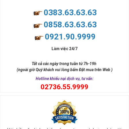
0383.63.63.63
0858.63.63.63
Người Mệnh Kim Nên Chọn Sim Như Thế Nào?
- (Nhâm Thân) 1932 1992; (Giáp Tý) 1984 1924; (Ất Mùi)
0921.90.9999
1955 2015; (Quý Dậu) 1933 1993; (Ất Sửu) 1985 1925;
(Nhâm Dần) 1962 2022; (Canh Thìn) 1940 2000; (Tân Tỵ)
Làm việc 24/7
1941 2001; (Quý Mão) 1963 2023; (Giáp Ngọ) 1954 2014;
(Canh Tuất) 1970 2030; (Tân Hợi) 1971 2031.
Tất cả các ngày trong tuần từ 7h-19h
(ngoài giờ Quý khách vui lòng bấm Đặt mua trên Web )
Trong đó tính chất Kim của các năm sinh bao
►
Hotline khiếu nại dịch vụ, tư vấn:
gồm:
0
2736.55.9999
Sa Trung Kim ( Vàng trong Cát): 1954, 1955, 2014,
2015
Kim bạch Kim ( Vàng pha bạch kim): 1962, 1963, 2022,
2023
Thoa xuyến Kim (Vàng trang sức): 1970, 1971, 2030,
2031