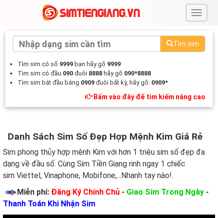
#
Tìm sim
Tìm sim có số
9999
bạn hãy gõ
9999
Tìm sim có đầu
090
đuôi
8888
hãy gõ
090*8888
Tìm sim bắt đầu bằng
0909
đuôi bất kỳ, hãy gõ:
0909*
Bấm vào đây để tìm kiếm nâng cao
Danh Sách Sim Số Đẹp Hợp Mệnh Kim Giá Rẻ
Sim phong thủy hợp mệnh Kim với hơn 1 triệu sim số đẹp đa
dạng về đầu số. Cùng Sim Tiền Giang rinh ngay 1 chiếc
sim Viettel, Vinaphone, Mobifone,...Nhanh tay nào!.
Miễn phí:
Đăng Ký Chính Chủ
-
Giao Sim Trong Ngày
-
Thanh Toán Khi Nhận Sim