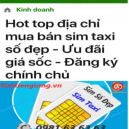
Chọn Mua Sim Số Đẹp Mệnh Kim Thu Hút Tài Lộc
1. Theo con số hợp mệnh
Mỗi con số sẽ đại diện cho một hành, mang những ý nghĩa
riêng, có thể là xấu cũng có thể là tốt
Hành thủy: Số 0, 1
Hành thổ: Số 2, 5, 8
Hành mộc: Số 3,4
Hành kim: Số 6,7
Hành hỏa: Số 9
Từ thuyết ngũ hành, có thể lọc ra nhiều số tốt cho người
mệnh Kim. Những con số nên chọn làm sim phong thủy cho
mệnh kim là 2, 5, 6, 7 và 8. Những số này sẽ mang lại vượng
khí tốt cho chủ nhân khi được dùng làm sim điện thoại.
2. Theo ngũ hành hợp mệnh