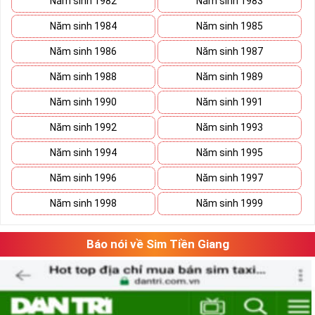
Năm sinh 1982
Năm sinh 1983
khác nhau đem lại vận may, chiêu tài, kích lộc cho chủ sở hữu,
để chọn sim cho người mệnh Kim bạn cần dựa các yếu tố sau
Năm sinh 1984
Năm sinh 1985
đây:
Năm sinh 1986
Năm sinh 1987
Năm sinh 1988
Năm sinh 1989
Năm sinh 1990
Năm sinh 1991
Năm sinh 1992
Năm sinh 1993
Năm sinh 1994
Năm sinh 1995
Năm sinh 1996
Năm sinh 1997
Năm sinh 1998
Năm sinh 1999
Báo nói về Sim Tiền Giang