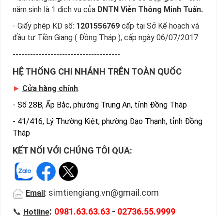
Kim có cũng thể tham khảo thêm Sim Vinaphone, Sim Lục
năm sinh là 1 dịch vụ của
DNTN Viễn Thông Minh Tuấn.
Quý, Sim hợp mệnh Thủy...
- Giấy phép KD số:
1201556769
cấp tại Sở Kế hoạch và
Bạn cũng có thể mua sim bằng cách như sau:
►
đầu tư Tiền Giang ( Đồng Tháp ), cấp ngày 06/07/2017
Bước 1: Bạn truy cập vào truy cập vào Google gõ
-------------------------------------
Simtiengiang.vn
bấm vào link
HỆ THỐNG CHI NHÁNH TRÊN TOÀN QUỐC
Bước 2: Bạn chọn “Sim hợp mệnh Kim” ở danh mục “Tìm
Sim Hợp Mệnh” ngay bên góc trái màn hình.
►
Cửa hàng chính
:
Bước 3: Khi các số sim hop menh Kim xuất hiện, bạn có
-
Số 28B, Ấp Bắc, phường Trung An, tỉnh Đồng Tháp
thể chọn mạng, đầu số, phân loại,… để lọc ra những yêu
cầu của bạn, giúp bạn tìm sim nhanh nhất.
-
41/416, Lý Thường Kiệt, phường Đạo Thạnh, tỉnh Đồng
Bước 4: Khi đã chọn được số ưng ý, bạn chọn “Đặt
Tháp
mua” và điền các thông tin cá nhân của bạn.
KẾT NỐI VỚI CHÚNG TÔI QUA:
Sau khi nhận được đơn đặt hàng của bạn, nhân viên sẽ gọi
điện và chốt đơn và gửi sim về theo địa chỉ của bạn.
Ngoài ra cách đặt sim nhanh nhất là quý khách đã chọn được
simtiengiang.vn@gmail.com
Email
:
sim hợp mệnh Kim gọi ngay vào Hotline:0981.63.63.63 để đặt
:
mua sim, hoặc có thể đến trực tiếp địa chỉ Cty để nhận sim.
📞
0981.63.63.63
-
02736.55.9999
Hotline