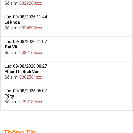
Không phải tự nhiên mà
sim phong thủy
hợp với mệnh Kim lại
Số sim:
0829268xxx
được rất nhiều người tìm kiếm và mong muốn sở hữu. Phong
thủy là môn khoa học đã ra đời và được con người áp dụng
Lúc: 09/08/2026 11:44
Lê khoa
từ hàng ngàn năm nay.
Số sim:
0934592xxx
Lúc: 09/08/2026 11:07
Đại Vũ
Số sim:
0382166xxx
Lúc: 09/08/2026 08:27
Phan Thị Bích Vân
Số sim:
0362561xxx
Lúc: 09/08/2026 05:07
Tý ty
Số sim:
0793187xxx
Thông Tin