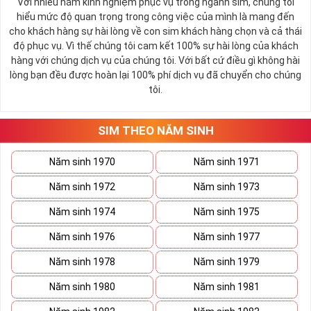
Với nhiều năm kinh nghiệm phục vụ trong ngành sim, chúng tôi
Hải Trung Kim (Vàng dưới biển): 1984, 1985, 2044, 2045
hiểu mức độ quan trọng trong công việc của mình là mang đến
Tính cách người mệnh Kim
cho khách hàng sự hài lòng về con sim khách hàng chọn và cả thái
độ phục vụ. Vì thế chúng tôi cam kết 100% sự hài lòng của khách
Trong ngũ hành
Kim, Mộc, Thủy, Hỏa
, Thổ thì mệnh Kim
hàng với chúng dịch vụ của chúng tôi. Với bất cứ điều gì không hài
tượng trưng cho kim loại quý giá, được kết tinh và nuôi
lòng bạn đều được hoàn lại 100% phí dịch vụ đã chuyển cho chúng
dưỡng từ các khoáng vật đất đá. Trải qua biết bao mưa
tôi.
nắng, điều kiện khắc nghiệt của thời tiết, các khoáng vật đã
hình thành nên kim loại ( biểu tượng của mệnh Kim )
SIM THEO NĂM SINH
Chính vì thế, những người thuộc mệnh này thường có đặc
điểm chung đó là: độc lập, mạnh mẽ, cương quyết và dũng
Năm sinh 1970
Năm sinh 1971
cảm.
Năm sinh 1972
Năm sinh 1973
Tham khảo ngay
:
Danh Sách Kho Sim Phong Thủy
Năm sinh 1974
Năm sinh 1975
Mệnh Kim Đầu 09
Năm sinh 1976
Năm sinh 1977
Cách Chọn Sim Số Đẹp Phong
Năm sinh 1978
Năm sinh 1979
Thủy Hợp Mệnh Kim
Năm sinh 1980
Năm sinh 1981
Một chiếc
sim số đẹp
luôn hội tụ nhiều yếu tố phong thủy