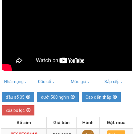
Nhà mạng
Đầu số
Mức giá
Sắp xếp
đầu số 05
dưới 500 nghìn
Cao đến thấp
xóa bộ lọc
Số sim
Giá bán
Hành
Đặt mua