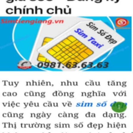
Sim giảm giá
, 
Sim số đẹp giá rẻ
 có thể là những sim siêu 
vip nhưng đã lâu chưa tìm được người mua nên có 
SALE 
OFF
 để kích cầu mua sắm. 
Trong mọi cuộc mua bán, người nhanh tay là người chiến 
thắng. Sim số đẹp đôi khi cũng như vật giá leo thang ngày 
hôm nay giá thấp nhưng ngày mai có thể tăng phi mã, số 
tiền bạn dự định bỏ ra có thể nhanh chóng vượt khung trần.
Bạn cũng sẽ không có nhiều thời gian để do dự, bởi kho 
sim giảm giá sẽ ngày càng cạn kiệt và đến khi đó dù sim số 
xấu nhưng giá bán cao cũng là điều hết sức bình thường.
Đôi khi có một số khách hàng chuyên đi săn lùng những 
loại sim giảm giá, sim số đẹp giá rẻ này về bán lại cho 
những người không tìm được loại sim giảm giá này để có 
lãi, 
Chính vì thế tại sao chúng ta lại không săn lùng sim giảm 
giá sim số đẹp giá rẻ này để đầu tư sinh lãi thỏa sức niềm 
đam mê sim số đẹp
.
Cách đây nhiều năm về trước khi dịch vụ mua bán trực tuyến