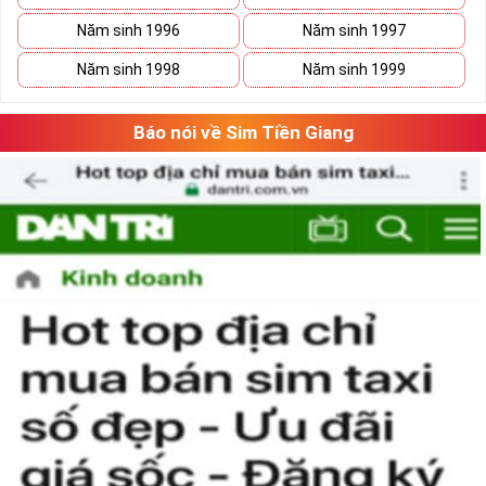
Năm sinh 1996
Năm sinh 1997
Xã Kho Sim Số Đẹp Giá rẻ
Năm sinh 1998
Năm sinh 1999
Có thể bạn sẽ tiết kiệm được ngân sách khá lớn nếu vô tình 
bắt gặp một sim số đẹp giá rẻ trong mơ. 
Báo nói về Sim Tiền Giang
Hãy lưu giữ nó lại và tiếp tục ngắm nghía danh sách sim số 
đẹp khác. Khi đã có cái nhìn tổng quan và lựa chọn được 
vài dãy số ưng ý, việc tiếp theo của bạn là cân đo đong đếm 
xem sim nào là phù hợp với cá nhân mình nhất. 
Việc này sẽ tốn không ít thời gian, nhưng nếu đã chấp nhận 
bỏ ra một số tiền lớn thì việc cân nhắc lâu cũng là điều dễ 
hiểu.
Tham khảo ngay
:
Danh Sách Sim Số Đẹp VIettel
Giá rẻ
Mua Sim Giảm Giá Có Phải Là
Sim Xấu?