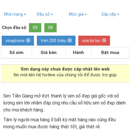
Nhà mạng
Đầu số
Mức giá
Sắp xếp
Chọn đầu số:
09
08
vinaphone
trên 200 triệu
xóa bộ lọc
Số sim
Giá bán
Hành
Đặt mua
Sim dạng
này chưa được cập nhật lên web
Xin mời liên hệ hotline của chúng tôi để được trợ giúp
Sim Tiền Giang mở đợt thanh lý sim số đẹp giá gốc với số
lượng sim lớn nhằm đáp ứng nhu cầu sở hữu sim số đẹp dành
cho mọi khách hàng..
Tâm lý người mua hàng ở bất kỳ mặt hàng nào cũng đều
mong muốn mua được hàng thật tốt, giá thật rẻ.