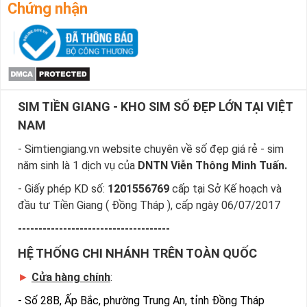
những yêu cầu của bạn, giúp bạn tìm sim nhanh nhất.
Chứng nhận
Bước 4
: Khi đã chọn được số ưng ý, bạn chọn “Đặt 
mua” và điền các thông tin cá nhân của bạn.
Sau khi nhận được đơn đặt hàng của bạn, nhân viên sẽ gọi 
điện và chốt đơn và gửi sim về theo địa chỉ của bạn.
Ngoài ra cách đặt sim nhanh nhất là quý khách đã chọn 
SIM TIỀN GIANG - KHO SIM SỐ ĐẸP LỚN TẠI VIỆT
được sim số đẹp giá rẻ, sim giảm giá gọi ngay vào 
Hotline:0981.63.63.63 để đặt mua sim, hoặc có thể đến trực 
NAM
tiếp địa chỉ Cty để nhận sim
- Simtiengiang.vn website chuyên về số đẹp giá rẻ - sim
năm sinh là 1 dịch vụ của
DNTN Viễn Thông Minh Tuấn.
- Giấy phép KD số:
1201556769
cấp tại Sở Kế hoạch và
đầu tư Tiền Giang ( Đồng Tháp ), cấp ngày 06/07/2017
-------------------------------------
HỆ THỐNG CHI NHÁNH TRÊN TOÀN QUỐC
►
Cửa hàng chính
:
-
Số 28B, Ấp Bắc, phường Trung An, tỉnh Đồng Tháp