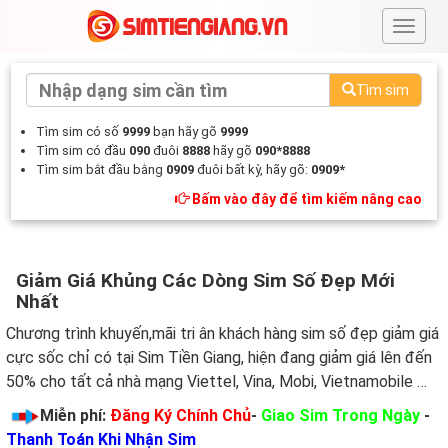
#
Tìm sim
Tìm sim có số
9999
bạn hãy gõ
9999
Tìm sim có đầu
090
đuôi
8888
hãy gõ
090*8888
Tìm sim bắt đầu bằng
0909
đuôi bất kỳ, hãy gõ:
0909*
Bấm vào đây để tìm kiếm nâng cao
Giảm Giá Khủng Các Dòng Sim Số Đẹp Mới
Nhất
Chương trình khuyến,mãi tri ân khách hàng sim số đẹp giảm giá
cực sốc chỉ có tại Sim Tiền Giang, hiện đang giảm giá lên đến
50% cho tất cả nhà mạng Viettel, Vina, Mobi, Vietnamobile …
Miễn phí:
Đăng Ký Chính Chủ
-
Giao Sim Trong Ngày
-
Thanh Toán Khi Nhận Sim