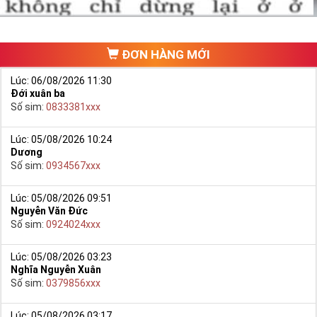
chưa phát triển, khách hàng muốn mua một sim số đẹp phải
đi ra một cửa hàng, đại lý nào đó để ngồi “mò mẫm” chọn sim
trong một list.
ĐƠN HÀNG MỚI
Lúc: 06/08/2026 11:30
Đới xuân ba
Số sim:
0833381xxx
Lúc: 05/08/2026 10:24
Dương
Số sim:
0934567xxx
Lúc: 05/08/2026 09:51
Nguyễn Văn Đức
Số sim:
0924024xxx
Lúc: 05/08/2026 03:23
Nghĩa Nguyễn Xuân
Số sim:
0379856xxx
Lúc: 05/08/2026 03:17