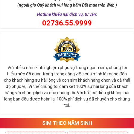
một số mặt hàng
sim số đẹp
giá cực rẻ. Nếu bạn là người
(ngoài giờ Quý khách vui lòng bấm Đặt mua trên Web )
đang có nhu cầu mua sim số đẹp và muốn một mức giá tối
Hotline khiếu nại dịch vụ, tư vấn:
ưu hãy điểm qua danh sách sim giảm giá trước.
0
2736.55.9999
Mỗi đại lý bán sim đều thường có mục sim giảm giá, sim số
đẹp giá rẻ tại đây chứa hàng ngàn sim số đẹp khác nhau,
những sim số đang mỏi mòn đợi chủ và vì một lý do nào đó,
duyên chưa tới nên vẫn chưa tìm thấy chủ nhân đích thực.
Bạn có thể tùy vào tình hình tài chính mà có thể sắp xếp xem
giá trị của sim từ cao đến thấp để dễ bề chọn lựa.
Với nhiều năm kinh nghiệm phục vụ trong ngành sim, chúng tôi
Thông thường sim giảm giá, sim số đẹp giá rẻ có mức 
hiểu mức độ quan trọng trong công việc của mình là mang đến
SALE OFF
có thể vào khoảng 30 - 50% giá trị so với thông 
cho khách hàng sự hài lòng về con sim khách hàng chọn và cả thái
thường. 
độ phục vụ. Vì thế chúng tôi cam kết 100% sự hài lòng của khách
hàng với chúng dịch vụ của chúng tôi. Với bất cứ điều gì không hài
Các đại lý sim số khi đã gom vào quá nhiều sim mà tình 
lòng bạn đều được hoàn lại 100% phí dịch vụ đã chuyển cho chúng
hình bán không quá khả quan sẽ thanh lọc bớt kho sim số 
tôi.
của mình, việc mua được sim tốt giá mềm là điều hoàn toàn 
có thể xảy ra.
Hiện nay bất cứ đại lý nào cũng đều có danh sách sim giảm 
SIM THEO NĂM SINH
giá, sim giá rẻ như vậy nên bạn hãy xem qua một lượt danh 