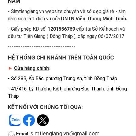
NAM
tiếp địa chỉ Cty để nhận sim
- Simtiengiang.vn website chuyên về số đẹp giá rẻ - sim
năm sinh là 1 dịch vụ của
DNTN Viễn Thông Minh Tuấn.
- Giấy phép KD số:
1201556769
cấp tại Sở Kế hoạch và
đầu tư Tiền Giang ( Đồng Tháp ), cấp ngày 06/07/2017
-------------------------------------
HỆ THỐNG CHI NHÁNH TRÊN TOÀN QUỐC
►
Cửa hàng chính
:
-
Số 28B, Ấp Bắc, phường Trung An, tỉnh Đồng Tháp
-
41/416, Lý Thường Kiệt, phường Đạo Thạnh, tỉnh Đồng
Tháp
KẾT NỐI VỚI CHÚNG TÔI QUA:
Địa Chỉ Mua Bán Sim Số Đẹp Uy Tín
simtiengiang.vn@gmail.com
Email
:
Trên đây là những chia sẻ chi tiết về dòng sim số đẹp giá rẻ 