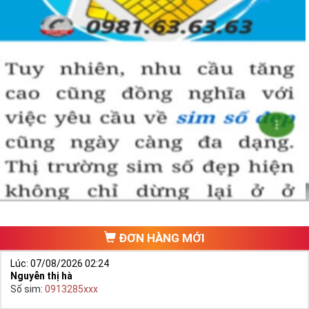
Bạn cũng sẽ không có nhiều thời gian để do dự, bởi kho 
sim giảm giá sẽ ngày càng cạn kiệt và đến khi đó dù sim số 
xấu nhưng giá bán cao cũng là điều hết sức bình thường.
Đôi khi có một số khách hàng chuyên đi săn lùng những 
loại sim giảm giá, sim số đẹp giá rẻ này về bán lại cho 
những người không tìm được loại sim giảm giá này để có 
lãi, 
Chính vì thế tại sao chúng ta lại không săn lùng sim giảm 
giá sim số đẹp giá rẻ này để đầu tư sinh lãi thỏa sức niềm 
đam mê sim số đẹp
.
Cách đây nhiều năm về trước khi dịch vụ mua bán trực tuyến
chưa phát triển, khách hàng muốn mua một sim số đẹp phải
đi ra một cửa hàng, đại lý nào đó để ngồi “mò mẫm” chọn sim
trong một list.
ĐƠN HÀNG MỚI
Lúc: 07/08/2026 02:24
Nguyễn thị hà
Số sim:
0913285xxx