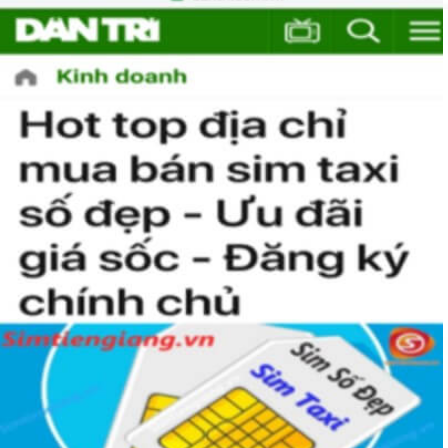
xem sim nào là phù hợp với cá nhân mình nhất. 
Việc này sẽ tốn không ít thời gian, nhưng nếu đã chấp nhận 
bỏ ra một số tiền lớn thì việc cân nhắc lâu cũng là điều dễ 
hiểu.
Tham khảo ngay
:
Danh Sách Sim Số Đẹp VIettel
Giá rẻ
Mua Sim Giảm Giá Có Phải Là
Sim Xấu?
Sim giảm giá
, 
Sim số đẹp giá rẻ
 có thể là những sim siêu 
vip nhưng đã lâu chưa tìm được người mua nên có 
SALE 
OFF
 để kích cầu mua sắm. 
Trong mọi cuộc mua bán, người nhanh tay là người chiến 
thắng. Sim số đẹp đôi khi cũng như vật giá leo thang ngày 
hôm nay giá thấp nhưng ngày mai có thể tăng phi mã, số 
tiền bạn dự định bỏ ra có thể nhanh chóng vượt khung trần.