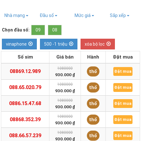
Nhà mạng
Đầu số
Mức giá
Sắp xếp
Chọn đầu số:
09
08
vinaphone
500 -1 triệu
xóa bộ lọc
Số sim
Giá bán
Hành
Đặt mua
1080000
08869.12.989
thổ
Đặt mua
930.000 ₫
1080000
088.65.020.79
thổ
Đặt mua
930.000 ₫
1080000
0886.15.47.68
thổ
Đặt mua
930.000 ₫
1080000
08868.352.39
thổ
Đặt mua
930.000 ₫
1080000
088.66.57.239
thổ
Đặt mua
930.000 ₫