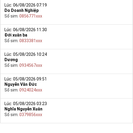
Lúc: 06/08/2026 07:19
Do Doanh Nghiệp
Số sim:
0856771xxx
Lúc: 06/08/2026 11:30
Đới xuân ba
Số sim:
0833381xxx
Lúc: 05/08/2026 10:24
Dương
Số sim:
0934567xxx
Lúc: 05/08/2026 09:51
Nguyễn Văn Đức
Số sim:
0924024xxx
Sim Số Đẹp Giá Giá Sốc
Việc này đem lại sự mệt mỏi, phiền toái, mất thời gian, có khi
Lúc: 05/08/2026 03:23
không chọn được sim giảm giá mình thích như: sim năm sinh,
Nghĩa Nguyễn Xuân
tứ quý, sim tam hoa, số kép….
Số sim:
0379856xxx
Bởi vì sim số đẹp nằm ở nhiều kho, đại lý nên không có sự so
sánh trực quan về độ đẹp và giá cả.