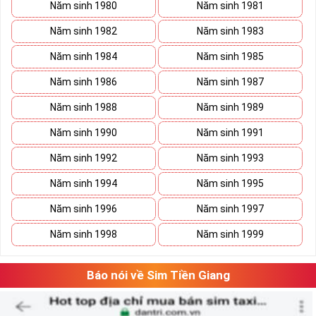
Năm sinh 1980
Năm sinh 1981
Năm sinh 1982
Năm sinh 1983
Năm sinh 1984
Năm sinh 1985
Năm sinh 1986
Năm sinh 1987
Năm sinh 1988
Năm sinh 1989
Năm sinh 1990
Năm sinh 1991
Năm sinh 1992
Năm sinh 1993
Năm sinh 1994
Năm sinh 1995
Năm sinh 1996
Năm sinh 1997
Xã Kho Sim Số Đẹp Giá rẻ
Năm sinh 1998
Năm sinh 1999
Có thể bạn sẽ tiết kiệm được ngân sách khá lớn nếu vô tình 
bắt gặp một sim số đẹp giá rẻ trong mơ. 
Báo nói về Sim Tiền Giang
Hãy lưu giữ nó lại và tiếp tục ngắm nghía danh sách sim số 
đẹp khác. Khi đã có cái nhìn tổng quan và lựa chọn được 
vài dãy số ưng ý, việc tiếp theo của bạn là cân đo đong đếm 