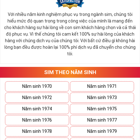
Bạn có thể tùy vào tình hình tài chính mà có thể sắp xếp xem
giá trị của sim từ cao đến thấp để dễ bề chọn lựa.
Với nhiều năm kinh nghiệm phục vụ trong ngành sim, chúng tôi
Thông thường sim giảm giá, sim số đẹp giá rẻ có mức 
hiểu mức độ quan trọng trong công việc của mình là mang đến
SALE OFF
có thể vào khoảng 30 - 50% giá trị so với thông 
cho khách hàng sự hài lòng về con sim khách hàng chọn và cả thái
thường. 
độ phục vụ. Vì thế chúng tôi cam kết 100% sự hài lòng của khách
hàng với chúng dịch vụ của chúng tôi. Với bất cứ điều gì không hài
Các đại lý sim số khi đã gom vào quá nhiều sim mà tình 
lòng bạn đều được hoàn lại 100% phí dịch vụ đã chuyển cho chúng
hình bán không quá khả quan sẽ thanh lọc bớt kho sim số 
tôi.
của mình, việc mua được sim tốt giá mềm là điều hoàn toàn 
có thể xảy ra.
Hiện nay bất cứ đại lý nào cũng đều có danh sách sim giảm 
SIM THEO NĂM SINH
giá, sim giá rẻ như vậy nên bạn hãy xem qua một lượt danh 
sách này trước khi đi vào những dãy số yêu thích hơn. 
Năm sinh 1970
Năm sinh 1971
Năm sinh 1972
Năm sinh 1973
Năm sinh 1974
Năm sinh 1975
Năm sinh 1976
Năm sinh 1977
Năm sinh 1978
Năm sinh 1979