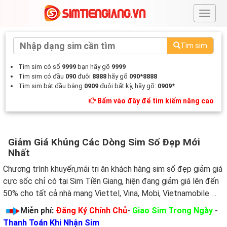
#
Tìm sim
Tìm sim có số
9999
bạn hãy gõ
9999
Tìm sim có đầu
090
đuôi
8888
hãy gõ
090*8888
Tìm sim bắt đầu bằng
0909
đuôi bất kỳ, hãy gõ:
0909*
Bấm vào đây để tìm kiếm nâng cao
Giảm Giá Khủng Các Dòng Sim Số Đẹp Mới
Nhất
Chương trình khuyến,mãi tri ân khách hàng sim số đẹp giảm giá
cực sốc chỉ có tại Sim Tiền Giang, hiện đang giảm giá lên đến
50% cho tất cả nhà mạng Viettel, Vina, Mobi, Vietnamobile …
Miễn phí:
Đăng Ký Chính Chủ
-
Giao Sim Trong Ngày
-
Thanh Toán Khi Nhận Sim