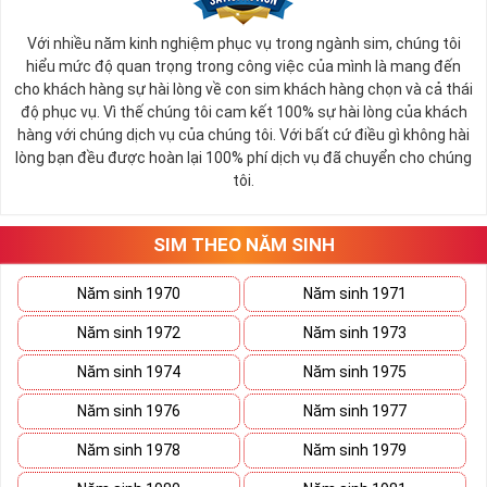
giá trị của sim từ cao đến thấp để dễ bề chọn lựa.
Với nhiều năm kinh nghiệm phục vụ trong ngành sim, chúng tôi
Thông thường sim giảm giá, sim số đẹp giá rẻ có mức 
hiểu mức độ quan trọng trong công việc của mình là mang đến
SALE OFF
có thể vào khoảng 30 - 50% giá trị so với thông 
cho khách hàng sự hài lòng về con sim khách hàng chọn và cả thái
thường. 
độ phục vụ. Vì thế chúng tôi cam kết 100% sự hài lòng của khách
hàng với chúng dịch vụ của chúng tôi. Với bất cứ điều gì không hài
Các đại lý sim số khi đã gom vào quá nhiều sim mà tình 
lòng bạn đều được hoàn lại 100% phí dịch vụ đã chuyển cho chúng
hình bán không quá khả quan sẽ thanh lọc bớt kho sim số 
tôi.
của mình, việc mua được sim tốt giá mềm là điều hoàn toàn 
có thể xảy ra.
Hiện nay bất cứ đại lý nào cũng đều có danh sách sim giảm 
SIM THEO NĂM SINH
giá, sim giá rẻ như vậy nên bạn hãy xem qua một lượt danh 
sách này trước khi đi vào những dãy số yêu thích hơn. 
Năm sinh 1970
Năm sinh 1971
Năm sinh 1972
Năm sinh 1973
Năm sinh 1974
Năm sinh 1975
Năm sinh 1976
Năm sinh 1977
Năm sinh 1978
Năm sinh 1979