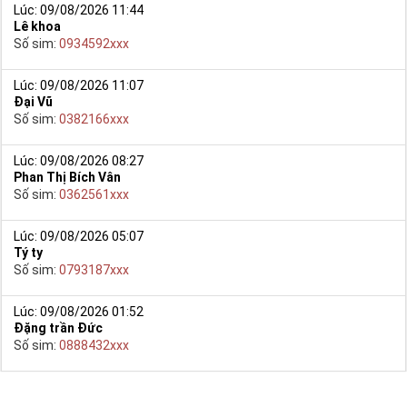
Lúc: 09/08/2026 11:44
Lê khoa
Số sim:
0934592xxx
Lúc: 09/08/2026 11:07
Đại Vũ
Số sim:
0382166xxx
Lúc: 09/08/2026 08:27
Phan Thị Bích Vân
Số sim:
0362561xxx
Lúc: 09/08/2026 05:07
Tý ty
Số sim:
0793187xxx
Sim Số Đẹp Giá Giá Sốc
Việc này đem lại sự mệt mỏi, phiền toái, mất thời gian, có khi
Lúc: 09/08/2026 01:52
không chọn được sim giảm giá mình thích như: sim năm sinh,
Đặng trần Đức
tứ quý, sim tam hoa, số kép….
Số sim:
0888432xxx
Bởi vì sim số đẹp nằm ở nhiều kho, đại lý nên không có sự so
sánh trực quan về độ đẹp và giá cả.