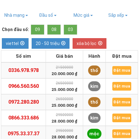
Nhà mạng
Đầu số
Mức giá
Sắp xếp
Chọn đầu số:
09
08
03
viettel
20 - 50 triệu
xóa bộ lọc
Số sim
Giá bán
Hành
Đặt mua
21500000
0336.978.978
thổ
Đặt mua
20.000.000 ₫
26500000
0966.560.560
kim
Đặt mua
25.000.000 ₫
26500000
0972.280.280
thổ
Đặt mua
25.000.000 ₫
29500000
0866.333.686
kim
Đặt mua
28.000.000 ₫
29500000
0975.33.37.37
mộc
Đặt mua
28.000.000 ₫