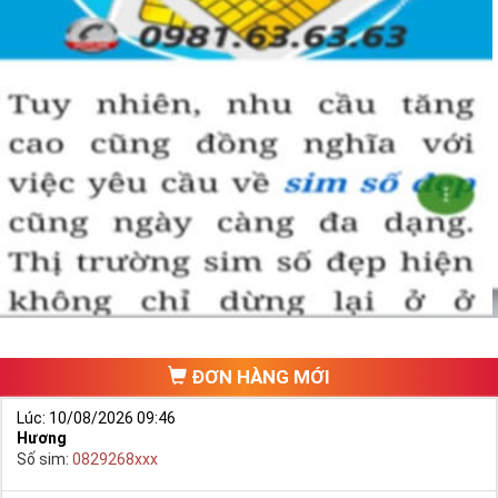
Bạn cũng sẽ không có nhiều thời gian để do dự, bởi kho 
sim giảm giá sẽ ngày càng cạn kiệt và đến khi đó dù sim số 
xấu nhưng giá bán cao cũng là điều hết sức bình thường.
Đôi khi có một số khách hàng chuyên đi săn lùng những 
loại sim giảm giá, sim số đẹp giá rẻ này về bán lại cho 
những người không tìm được loại sim giảm giá này để có 
lãi, 
Chính vì thế tại sao chúng ta lại không săn lùng sim giảm 
giá sim số đẹp giá rẻ này để đầu tư sinh lãi thỏa sức niềm 
đam mê sim số đẹp
.
Cách đây nhiều năm về trước khi dịch vụ mua bán trực tuyến
chưa phát triển, khách hàng muốn mua một sim số đẹp phải
đi ra một cửa hàng, đại lý nào đó để ngồi “mò mẫm” chọn sim
trong một list.
ĐƠN HÀNG MỚI
Lúc: 10/08/2026 09:46
Hương
Số sim:
0829268xxx