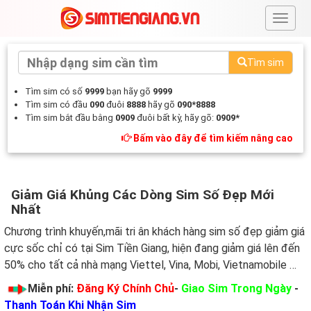
#
Tìm sim
Tìm sim có số
9999
bạn hãy gõ
9999
Tìm sim có đầu
090
đuôi
8888
hãy gõ
090*8888
Tìm sim bắt đầu bằng
0909
đuôi bất kỳ, hãy gõ:
0909*
Bấm vào đây để tìm kiếm nâng cao
Giảm Giá Khủng Các Dòng Sim Số Đẹp Mới
Nhất
Chương trình khuyến,mãi tri ân khách hàng sim số đẹp giảm giá
cực sốc chỉ có tại Sim Tiền Giang, hiện đang giảm giá lên đến
50% cho tất cả nhà mạng Viettel, Vina, Mobi, Vietnamobile …
Miễn phí:
Đăng Ký Chính Chủ
-
Giao Sim Trong Ngày
-
Thanh Toán Khi Nhận Sim