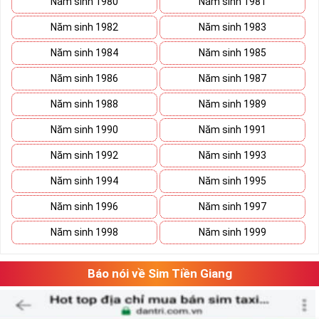
Năm sinh 1980
Năm sinh 1981
Năm sinh 1982
Năm sinh 1983
Năm sinh 1984
Năm sinh 1985
Năm sinh 1986
Năm sinh 1987
Năm sinh 1988
Năm sinh 1989
Năm sinh 1990
Năm sinh 1991
Năm sinh 1992
Năm sinh 1993
Năm sinh 1994
Năm sinh 1995
Năm sinh 1996
Năm sinh 1997
Xã Kho Sim Số Đẹp Giá rẻ
Năm sinh 1998
Năm sinh 1999
Có thể bạn sẽ tiết kiệm được ngân sách khá lớn nếu vô tình 
bắt gặp một sim số đẹp giá rẻ trong mơ. 
Báo nói về Sim Tiền Giang
Hãy lưu giữ nó lại và tiếp tục ngắm nghía danh sách sim số 
đẹp khác. Khi đã có cái nhìn tổng quan và lựa chọn được 
vài dãy số ưng ý, việc tiếp theo của bạn là cân đo đong đếm 