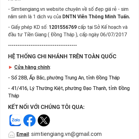
tiếp địa chỉ Cty để nhận sim
- Simtiengiang.vn website chuyên về số đẹp giá rẻ - sim
năm sinh là 1 dịch vụ của
DNTN Viễn Thông Minh Tuấn.
- Giấy phép KD số:
1201556769
cấp tại Sở Kế hoạch và
đầu tư Tiền Giang ( Đồng Tháp ), cấp ngày 06/07/2017
-------------------------------------
HỆ THỐNG CHI NHÁNH TRÊN TOÀN QUỐC
►
Cửa hàng chính
:
-
Số 28B, Ấp Bắc, phường Trung An, tỉnh Đồng Tháp
-
41/416, Lý Thường Kiệt, phường Đạo Thạnh, tỉnh Đồng
Tháp
KẾT NỐI VỚI CHÚNG TÔI QUA:
Địa Chỉ Mua Bán Sim Số Đẹp Uy Tín
simtiengiang.vn@gmail.com
Email
:
Trên đây là những chia sẻ chi tiết về dòng sim số đẹp giá rẻ 