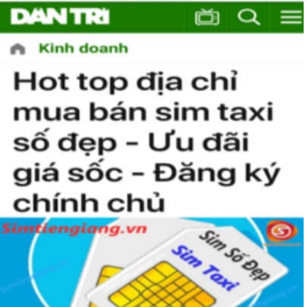
xem sim nào là phù hợp với cá nhân mình nhất. 
Việc này sẽ tốn không ít thời gian, nhưng nếu đã chấp nhận 
bỏ ra một số tiền lớn thì việc cân nhắc lâu cũng là điều dễ 
hiểu.
Tham khảo ngay
:
Danh Sách Sim Số Đẹp VIettel
Giá rẻ
Mua Sim Giảm Giá Có Phải Là
Sim Xấu?
Sim giảm giá
, 
Sim số đẹp giá rẻ
 có thể là những sim siêu 
vip nhưng đã lâu chưa tìm được người mua nên có 
SALE 
OFF
 để kích cầu mua sắm. 
Trong mọi cuộc mua bán, người nhanh tay là người chiến 
thắng. Sim số đẹp đôi khi cũng như vật giá leo thang ngày 
hôm nay giá thấp nhưng ngày mai có thể tăng phi mã, số 
tiền bạn dự định bỏ ra có thể nhanh chóng vượt khung trần.