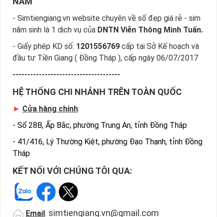
NAM
tiếp địa chỉ Cty để nhận sim
- Simtiengiang.vn website chuyên về số đẹp giá rẻ - sim
năm sinh là 1 dịch vụ của
DNTN Viễn Thông Minh Tuấn.
- Giấy phép KD số:
1201556769
cấp tại Sở Kế hoạch và
đầu tư Tiền Giang ( Đồng Tháp ), cấp ngày 06/07/2017
-------------------------------------
HỆ THỐNG CHI NHÁNH TRÊN TOÀN QUỐC
►
Cửa hàng chính
:
-
Số 28B, Ấp Bắc, phường Trung An, tỉnh Đồng Tháp
-
41/416, Lý Thường Kiệt, phường Đạo Thạnh, tỉnh Đồng
Tháp
KẾT NỐI VỚI CHÚNG TÔI QUA:
Địa Chỉ Mua Bán Sim Số Đẹp Uy Tín
simtiengiang.vn@gmail.com
Email
:
Trên đây là những chia sẻ chi tiết về dòng sim số đẹp giá rẻ 