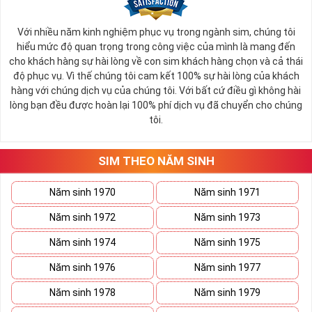
Bạn có thể tùy vào tình hình tài chính mà có thể sắp xếp xem
giá trị của sim từ cao đến thấp để dễ bề chọn lựa.
Với nhiều năm kinh nghiệm phục vụ trong ngành sim, chúng tôi
Thông thường sim giảm giá, sim số đẹp giá rẻ có mức 
hiểu mức độ quan trọng trong công việc của mình là mang đến
SALE OFF
có thể vào khoảng 30 - 50% giá trị so với thông 
cho khách hàng sự hài lòng về con sim khách hàng chọn và cả thái
thường. 
độ phục vụ. Vì thế chúng tôi cam kết 100% sự hài lòng của khách
hàng với chúng dịch vụ của chúng tôi. Với bất cứ điều gì không hài
Các đại lý sim số khi đã gom vào quá nhiều sim mà tình 
lòng bạn đều được hoàn lại 100% phí dịch vụ đã chuyển cho chúng
hình bán không quá khả quan sẽ thanh lọc bớt kho sim số 
tôi.
của mình, việc mua được sim tốt giá mềm là điều hoàn toàn 
có thể xảy ra.
Hiện nay bất cứ đại lý nào cũng đều có danh sách sim giảm 
SIM THEO NĂM SINH
giá, sim giá rẻ như vậy nên bạn hãy xem qua một lượt danh 
sách này trước khi đi vào những dãy số yêu thích hơn. 
Năm sinh 1970
Năm sinh 1971
Năm sinh 1972
Năm sinh 1973
Năm sinh 1974
Năm sinh 1975
Năm sinh 1976
Năm sinh 1977
Năm sinh 1978
Năm sinh 1979