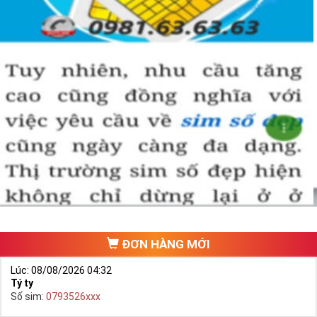
Bạn cũng sẽ không có nhiều thời gian để do dự, bởi kho 
sim giảm giá sẽ ngày càng cạn kiệt và đến khi đó dù sim số 
xấu nhưng giá bán cao cũng là điều hết sức bình thường.
Đôi khi có một số khách hàng chuyên đi săn lùng những 
loại sim giảm giá, sim số đẹp giá rẻ này về bán lại cho 
những người không tìm được loại sim giảm giá này để có 
lãi, 
Chính vì thế tại sao chúng ta lại không săn lùng sim giảm 
giá sim số đẹp giá rẻ này để đầu tư sinh lãi thỏa sức niềm 
đam mê sim số đẹp
.
Cách đây nhiều năm về trước khi dịch vụ mua bán trực tuyến
chưa phát triển, khách hàng muốn mua một sim số đẹp phải
đi ra một cửa hàng, đại lý nào đó để ngồi “mò mẫm” chọn sim
trong một list.
ĐƠN HÀNG MỚI
Lúc: 08/08/2026 04:32
Tý ty
Số sim:
0793526xxx