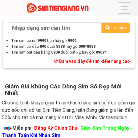
#
Tìm sim
Tìm sim có số
9999
bạn hãy gõ
9999
Tìm sim có đầu
090
đuôi
8888
hãy gõ
090*8888
Tìm sim bắt đầu bằng
0909
đuôi bất kỳ, hãy gõ:
0909*
Bấm vào đây để tìm kiếm nâng cao
Giảm Giá Khủng Các Dòng Sim Số Đẹp Mới
Nhất
Chương trình khuyến,mãi tri ân khách hàng sim số đẹp giảm giá
cực sốc chỉ có tại Sim Tiền Giang, hiện đang giảm giá lên đến
50% cho tất cả nhà mạng Viettel, Vina, Mobi, Vietnamobile …
Miễn phí:
Đăng Ký Chính Chủ
-
Giao Sim Trong Ngày
-
Thanh Toán Khi Nhận Sim