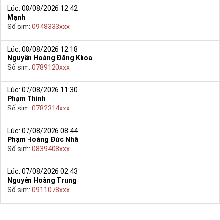
Lúc: 08/08/2026 12:42
Mạnh
Số sim:
0948333xxx
Lúc: 08/08/2026 12:18
Nguyễn Hoàng Đăng Khoa
Số sim:
0789120xxx
Lúc: 07/08/2026 11:30
Phạm Thinh
Số sim:
0782314xxx
Lúc: 07/08/2026 08:44
Phạm Hoàng Đức Nhã
Số sim:
0839408xxx
Sim Số Đẹp Giá Giá Sốc
Việc này đem lại sự mệt mỏi, phiền toái, mất thời gian, có khi
Lúc: 07/08/2026 02:43
không chọn được sim giảm giá mình thích như: sim năm sinh,
Nguyễn Hoàng Trung
tứ quý, sim tam hoa, số kép….
Số sim:
0911078xxx
Bởi vì sim số đẹp nằm ở nhiều kho, đại lý nên không có sự so
sánh trực quan về độ đẹp và giá cả.