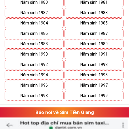
Năm sinh 1980
Năm sinh 1981
Năm sinh 1982
Năm sinh 1983
Năm sinh 1984
Năm sinh 1985
Năm sinh 1986
Năm sinh 1987
Năm sinh 1988
Năm sinh 1989
Năm sinh 1990
Năm sinh 1991
Năm sinh 1992
Năm sinh 1993
Năm sinh 1994
Năm sinh 1995
Năm sinh 1996
Năm sinh 1997
Xã Kho Sim Số Đẹp Giá rẻ
Năm sinh 1998
Năm sinh 1999
Có thể bạn sẽ tiết kiệm được ngân sách khá lớn nếu vô tình 
bắt gặp một sim số đẹp giá rẻ trong mơ. 
Báo nói về Sim Tiền Giang
Hãy lưu giữ nó lại và tiếp tục ngắm nghía danh sách sim số 
đẹp khác. Khi đã có cái nhìn tổng quan và lựa chọn được 
vài dãy số ưng ý, việc tiếp theo của bạn là cân đo đong đếm 