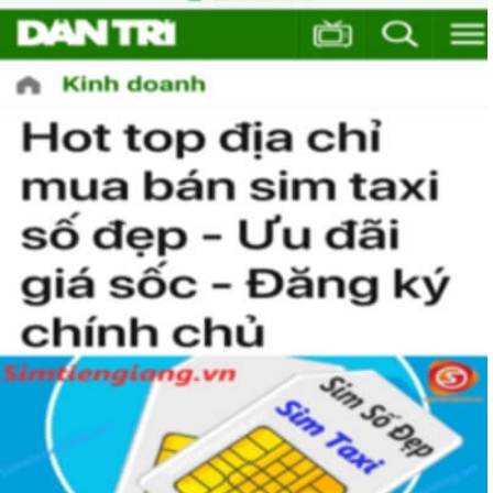
xem sim nào là phù hợp với cá nhân mình nhất. 
Việc này sẽ tốn không ít thời gian, nhưng nếu đã chấp nhận 
bỏ ra một số tiền lớn thì việc cân nhắc lâu cũng là điều dễ 
hiểu.
Tham khảo ngay
:
Danh Sách Sim Số Đẹp VIettel
Giá rẻ
Mua Sim Giảm Giá Có Phải Là
Sim Xấu?
Sim giảm giá
, 
Sim số đẹp giá rẻ
 có thể là những sim siêu 
vip nhưng đã lâu chưa tìm được người mua nên có 
SALE 
OFF
 để kích cầu mua sắm. 
Trong mọi cuộc mua bán, người nhanh tay là người chiến 
thắng. Sim số đẹp đôi khi cũng như vật giá leo thang ngày 
hôm nay giá thấp nhưng ngày mai có thể tăng phi mã, số 
tiền bạn dự định bỏ ra có thể nhanh chóng vượt khung trần.