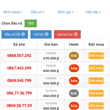
Nhà mạng
Đầu số
Mức giá
Sắp xếp
Chọn đầu số:
086
đầu số 08
viettel
xóa bộ lọc
Số sim
Giá bán
Hành
Đặt mua
670000
0868.557.242
thổ
Đặt mua
570.000 ₫
950000
0867.443.299
hỏa
Đặt mua
800.000 ₫
950000
0869.545.799
hỏa
Đặt mua
800.000 ₫
1010000
086.77.36.799
kim
Đặt mua
860.000 ₫
1010000
0869.28.77.39
hỏa
Đặt mua
860.000 ₫