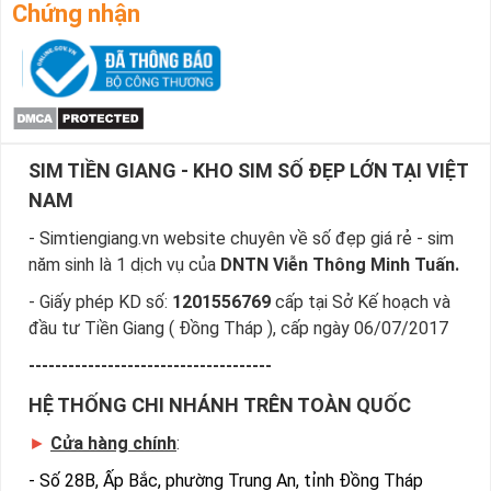
những yêu cầu của bạn, giúp bạn tìm sim nhanh nhất.
Chứng nhận
Bước 4
: Khi đã chọn được số ưng ý, bạn chọn “Đặt 
mua” và điền các thông tin cá nhân của bạn.
Sau khi nhận được đơn đặt hàng của bạn, nhân viên sẽ gọi 
điện và chốt đơn và gửi sim về theo địa chỉ của bạn.
Ngoài ra cách đặt sim nhanh nhất là quý khách đã chọn 
SIM TIỀN GIANG - KHO SIM SỐ ĐẸP LỚN TẠI VIỆT
được sim số đẹp giá rẻ, sim giảm giá gọi ngay vào 
Hotline:0981.63.63.63 để đặt mua sim, hoặc có thể đến trực 
NAM
tiếp địa chỉ Cty để nhận sim
- Simtiengiang.vn website chuyên về số đẹp giá rẻ - sim
năm sinh là 1 dịch vụ của
DNTN Viễn Thông Minh Tuấn.
- Giấy phép KD số:
1201556769
cấp tại Sở Kế hoạch và
đầu tư Tiền Giang ( Đồng Tháp ), cấp ngày 06/07/2017
-------------------------------------
HỆ THỐNG CHI NHÁNH TRÊN TOÀN QUỐC
►
Cửa hàng chính
:
-
Số 28B, Ấp Bắc, phường Trung An, tỉnh Đồng Tháp