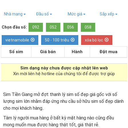
Nhà mạng
Đầu số
Mức giá
Sắp xếp
Chọn đầu số:
092
052
056
058
vietnamobile
50 - 100 triệu
xóa bộ lọc
Số sim
Giá bán
Hành
Đặt mua
Sim dạng
này chưa được cập nhật lên web
Xin mời liên hệ hotline của chúng tôi để được trợ giúp
Sim Tiền Giang mở đợt thanh lý sim số đẹp giá gốc với số
lượng sim lớn nhằm đáp ứng nhu cầu sở hữu sim số đẹp dành
cho mọi khách hàng..
Tâm lý người mua hàng ở bất kỳ mặt hàng nào cũng đều
mong muốn mua được hàng thật tốt, giá thật rẻ.