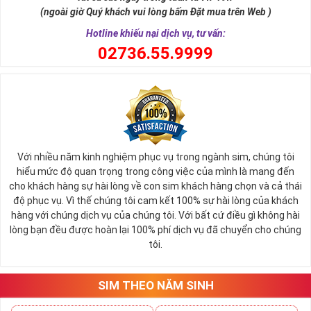
một số mặt hàng
sim số đẹp
giá cực rẻ. Nếu bạn là người
(ngoài giờ Quý khách vui lòng bấm Đặt mua trên Web )
đang có nhu cầu mua sim số đẹp và muốn một mức giá tối
Hotline khiếu nại dịch vụ, tư vấn:
ưu hãy điểm qua danh sách sim giảm giá trước.
0
2736.55.9999
Mỗi đại lý bán sim đều thường có mục sim giảm giá, sim số
đẹp giá rẻ tại đây chứa hàng ngàn sim số đẹp khác nhau,
những sim số đang mỏi mòn đợi chủ và vì một lý do nào đó,
duyên chưa tới nên vẫn chưa tìm thấy chủ nhân đích thực.
Bạn có thể tùy vào tình hình tài chính mà có thể sắp xếp xem
giá trị của sim từ cao đến thấp để dễ bề chọn lựa.
Với nhiều năm kinh nghiệm phục vụ trong ngành sim, chúng tôi
Thông thường sim giảm giá, sim số đẹp giá rẻ có mức 
hiểu mức độ quan trọng trong công việc của mình là mang đến
SALE OFF
có thể vào khoảng 30 - 50% giá trị so với thông 
cho khách hàng sự hài lòng về con sim khách hàng chọn và cả thái
thường. 
độ phục vụ. Vì thế chúng tôi cam kết 100% sự hài lòng của khách
hàng với chúng dịch vụ của chúng tôi. Với bất cứ điều gì không hài
Các đại lý sim số khi đã gom vào quá nhiều sim mà tình 
lòng bạn đều được hoàn lại 100% phí dịch vụ đã chuyển cho chúng
hình bán không quá khả quan sẽ thanh lọc bớt kho sim số 
tôi.
của mình, việc mua được sim tốt giá mềm là điều hoàn toàn 
có thể xảy ra.
Hiện nay bất cứ đại lý nào cũng đều có danh sách sim giảm 
SIM THEO NĂM SINH
giá, sim giá rẻ như vậy nên bạn hãy xem qua một lượt danh 