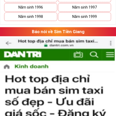
Năm sinh 1996
Năm sinh 1997
Xã Kho Sim Số Đẹp Giá rẻ
Năm sinh 1998
Năm sinh 1999
Có thể bạn sẽ tiết kiệm được ngân sách khá lớn nếu vô tình 
bắt gặp một sim số đẹp giá rẻ trong mơ. 
Báo nói về Sim Tiền Giang
Hãy lưu giữ nó lại và tiếp tục ngắm nghía danh sách sim số 
đẹp khác. Khi đã có cái nhìn tổng quan và lựa chọn được 
vài dãy số ưng ý, việc tiếp theo của bạn là cân đo đong đếm 
xem sim nào là phù hợp với cá nhân mình nhất. 
Việc này sẽ tốn không ít thời gian, nhưng nếu đã chấp nhận 
bỏ ra một số tiền lớn thì việc cân nhắc lâu cũng là điều dễ 
hiểu.
Tham khảo ngay
:
Danh Sách Sim Số Đẹp VIettel
Giá rẻ
Mua Sim Giảm Giá Có Phải Là
Sim Xấu?