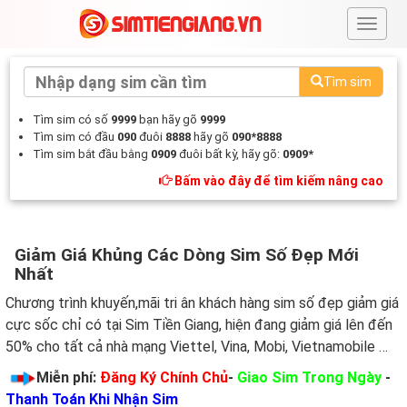
#
Tìm sim
Tìm sim có số
9999
bạn hãy gõ
9999
Tìm sim có đầu
090
đuôi
8888
hãy gõ
090*8888
Tìm sim bắt đầu bằng
0909
đuôi bất kỳ, hãy gõ:
0909*
Bấm vào đây để tìm kiếm nâng cao
Giảm Giá Khủng Các Dòng Sim Số Đẹp Mới
Nhất
Chương trình khuyến,mãi tri ân khách hàng sim số đẹp giảm giá
cực sốc chỉ có tại Sim Tiền Giang, hiện đang giảm giá lên đến
50% cho tất cả nhà mạng Viettel, Vina, Mobi, Vietnamobile …
Miễn phí:
Đăng Ký Chính Chủ
-
Giao Sim Trong Ngày
-
Thanh Toán Khi Nhận Sim