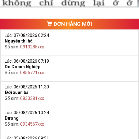
chưa phát triển, khách hàng muốn mua một sim số đẹp phải
đi ra một cửa hàng, đại lý nào đó để ngồi “mò mẫm” chọn sim
trong một list.
ĐƠN HÀNG MỚI
Lúc: 07/08/2026 02:24
Nguyễn thị hà
Số sim:
0913285xxx
Lúc: 06/08/2026 07:19
Do Doanh Nghiệp
Số sim:
0856771xxx
Lúc: 06/08/2026 11:30
Đới xuân ba
Số sim:
0833381xxx
Lúc: 05/08/2026 10:24
Dương
Số sim:
0934567xxx
Lúc: 05/08/2026 09:51