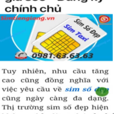
Sim giảm giá
, 
Sim số đẹp giá rẻ
 có thể là những sim siêu 
vip nhưng đã lâu chưa tìm được người mua nên có 
SALE 
OFF
 để kích cầu mua sắm. 
Trong mọi cuộc mua bán, người nhanh tay là người chiến 
thắng. Sim số đẹp đôi khi cũng như vật giá leo thang ngày 
hôm nay giá thấp nhưng ngày mai có thể tăng phi mã, số 
tiền bạn dự định bỏ ra có thể nhanh chóng vượt khung trần.
Bạn cũng sẽ không có nhiều thời gian để do dự, bởi kho 
sim giảm giá sẽ ngày càng cạn kiệt và đến khi đó dù sim số 
xấu nhưng giá bán cao cũng là điều hết sức bình thường.
Đôi khi có một số khách hàng chuyên đi săn lùng những 
loại sim giảm giá, sim số đẹp giá rẻ này về bán lại cho 
những người không tìm được loại sim giảm giá này để có 
lãi, 
Chính vì thế tại sao chúng ta lại không săn lùng sim giảm 
giá sim số đẹp giá rẻ này để đầu tư sinh lãi thỏa sức niềm 
đam mê sim số đẹp
.
Cách đây nhiều năm về trước khi dịch vụ mua bán trực tuyến