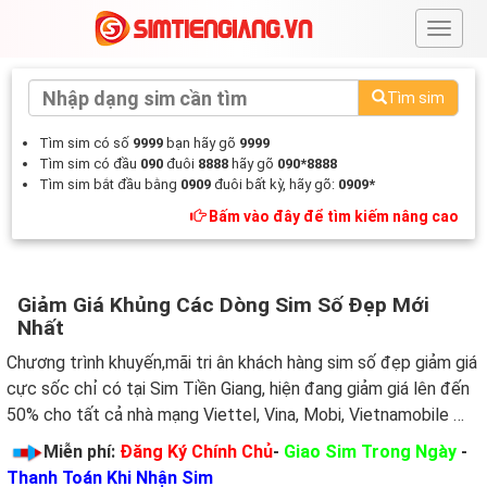
#
Tìm sim
Tìm sim có số
9999
bạn hãy gõ
9999
Tìm sim có đầu
090
đuôi
8888
hãy gõ
090*8888
Tìm sim bắt đầu bằng
0909
đuôi bất kỳ, hãy gõ:
0909*
Bấm vào đây để tìm kiếm nâng cao
Giảm Giá Khủng Các Dòng Sim Số Đẹp Mới
Nhất
Chương trình khuyến,mãi tri ân khách hàng sim số đẹp giảm giá
cực sốc chỉ có tại Sim Tiền Giang, hiện đang giảm giá lên đến
50% cho tất cả nhà mạng Viettel, Vina, Mobi, Vietnamobile …
Miễn phí:
Đăng Ký Chính Chủ
-
Giao Sim Trong Ngày
-
Thanh Toán Khi Nhận Sim