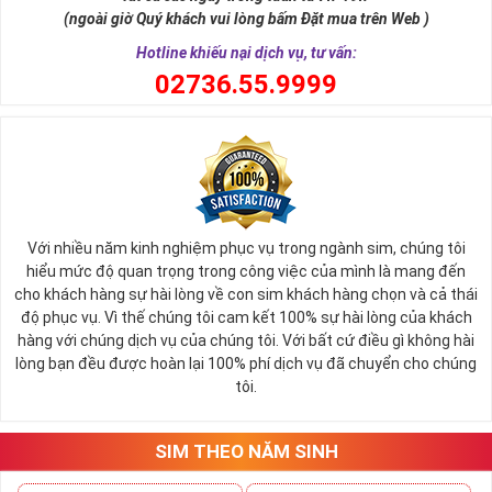
một số mặt hàng
sim số đẹp
giá cực rẻ. Nếu bạn là người
(ngoài giờ Quý khách vui lòng bấm Đặt mua trên Web )
đang có nhu cầu mua sim số đẹp và muốn một mức giá tối
Hotline khiếu nại dịch vụ, tư vấn:
ưu hãy điểm qua danh sách sim giảm giá trước.
0
2736.55.9999
Mỗi đại lý bán sim đều thường có mục sim giảm giá, sim số
đẹp giá rẻ tại đây chứa hàng ngàn sim số đẹp khác nhau,
những sim số đang mỏi mòn đợi chủ và vì một lý do nào đó,
duyên chưa tới nên vẫn chưa tìm thấy chủ nhân đích thực.
Bạn có thể tùy vào tình hình tài chính mà có thể sắp xếp xem
giá trị của sim từ cao đến thấp để dễ bề chọn lựa.
Với nhiều năm kinh nghiệm phục vụ trong ngành sim, chúng tôi
Thông thường sim giảm giá, sim số đẹp giá rẻ có mức 
hiểu mức độ quan trọng trong công việc của mình là mang đến
SALE OFF
có thể vào khoảng 30 - 50% giá trị so với thông 
cho khách hàng sự hài lòng về con sim khách hàng chọn và cả thái
thường. 
độ phục vụ. Vì thế chúng tôi cam kết 100% sự hài lòng của khách
hàng với chúng dịch vụ của chúng tôi. Với bất cứ điều gì không hài
Các đại lý sim số khi đã gom vào quá nhiều sim mà tình 
lòng bạn đều được hoàn lại 100% phí dịch vụ đã chuyển cho chúng
hình bán không quá khả quan sẽ thanh lọc bớt kho sim số 
tôi.
của mình, việc mua được sim tốt giá mềm là điều hoàn toàn 
có thể xảy ra.
Hiện nay bất cứ đại lý nào cũng đều có danh sách sim giảm 
SIM THEO NĂM SINH
giá, sim giá rẻ như vậy nên bạn hãy xem qua một lượt danh 