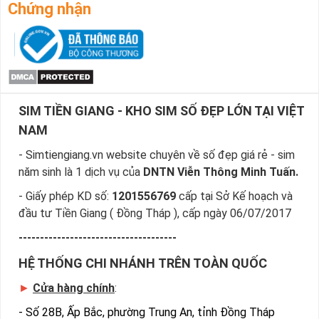
những yêu cầu của bạn, giúp bạn tìm sim nhanh nhất.
Chứng nhận
Bước 4
: Khi đã chọn được số ưng ý, bạn chọn “Đặt 
mua” và điền các thông tin cá nhân của bạn.
Sau khi nhận được đơn đặt hàng của bạn, nhân viên sẽ gọi 
điện và chốt đơn và gửi sim về theo địa chỉ của bạn.
Ngoài ra cách đặt sim nhanh nhất là quý khách đã chọn 
SIM TIỀN GIANG - KHO SIM SỐ ĐẸP LỚN TẠI VIỆT
được sim số đẹp giá rẻ, sim giảm giá gọi ngay vào 
Hotline:0981.63.63.63 để đặt mua sim, hoặc có thể đến trực 
NAM
tiếp địa chỉ Cty để nhận sim
- Simtiengiang.vn website chuyên về số đẹp giá rẻ - sim
năm sinh là 1 dịch vụ của
DNTN Viễn Thông Minh Tuấn.
- Giấy phép KD số:
1201556769
cấp tại Sở Kế hoạch và
đầu tư Tiền Giang ( Đồng Tháp ), cấp ngày 06/07/2017
-------------------------------------
HỆ THỐNG CHI NHÁNH TRÊN TOÀN QUỐC
►
Cửa hàng chính
:
-
Số 28B, Ấp Bắc, phường Trung An, tỉnh Đồng Tháp