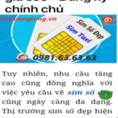
Sim giảm giá
, 
Sim số đẹp giá rẻ
 có thể là những sim siêu 
vip nhưng đã lâu chưa tìm được người mua nên có 
SALE 
OFF
 để kích cầu mua sắm. 
Trong mọi cuộc mua bán, người nhanh tay là người chiến 
thắng. Sim số đẹp đôi khi cũng như vật giá leo thang ngày 
hôm nay giá thấp nhưng ngày mai có thể tăng phi mã, số 
tiền bạn dự định bỏ ra có thể nhanh chóng vượt khung trần.
Bạn cũng sẽ không có nhiều thời gian để do dự, bởi kho 
sim giảm giá sẽ ngày càng cạn kiệt và đến khi đó dù sim số 
xấu nhưng giá bán cao cũng là điều hết sức bình thường.
Đôi khi có một số khách hàng chuyên đi săn lùng những 
loại sim giảm giá, sim số đẹp giá rẻ này về bán lại cho 
những người không tìm được loại sim giảm giá này để có 
lãi, 
Chính vì thế tại sao chúng ta lại không săn lùng sim giảm 
giá sim số đẹp giá rẻ này để đầu tư sinh lãi thỏa sức niềm 
đam mê sim số đẹp
.
Cách đây nhiều năm về trước khi dịch vụ mua bán trực tuyến