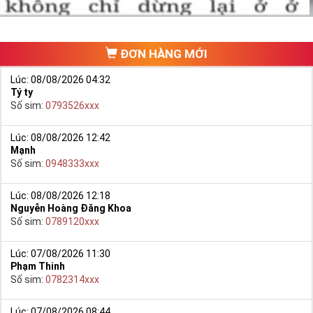
chưa phát triển, khách hàng muốn mua một sim số đẹp phải
đi ra một cửa hàng, đại lý nào đó để ngồi “mò mẫm” chọn sim
trong một list.
ĐƠN HÀNG MỚI
Lúc: 08/08/2026 04:32
Tý ty
Số sim:
0793526xxx
Lúc: 08/08/2026 12:42
Mạnh
Số sim:
0948333xxx
Lúc: 08/08/2026 12:18
Nguyễn Hoàng Đăng Khoa
Số sim:
0789120xxx
Lúc: 07/08/2026 11:30
Phạm Thinh
Số sim:
0782314xxx
Lúc: 07/08/2026 08:44