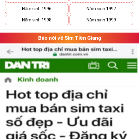
Năm sinh 1996
Năm sinh 1997
Xã Kho Sim Số Đẹp Giá rẻ
Năm sinh 1998
Năm sinh 1999
Có thể bạn sẽ tiết kiệm được ngân sách khá lớn nếu vô tình 
bắt gặp một sim số đẹp giá rẻ trong mơ. 
Báo nói về Sim Tiền Giang
Hãy lưu giữ nó lại và tiếp tục ngắm nghía danh sách sim số 
đẹp khác. Khi đã có cái nhìn tổng quan và lựa chọn được 
vài dãy số ưng ý, việc tiếp theo của bạn là cân đo đong đếm 
xem sim nào là phù hợp với cá nhân mình nhất. 
Việc này sẽ tốn không ít thời gian, nhưng nếu đã chấp nhận 
bỏ ra một số tiền lớn thì việc cân nhắc lâu cũng là điều dễ 
hiểu.
Tham khảo ngay
:
Danh Sách Sim Số Đẹp VIettel
Giá rẻ
Mua Sim Giảm Giá Có Phải Là
Sim Xấu?