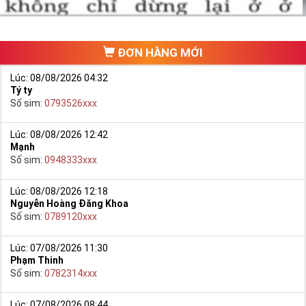
chưa phát triển, khách hàng muốn mua một sim số đẹp phải
đi ra một cửa hàng, đại lý nào đó để ngồi “mò mẫm” chọn sim
trong một list.
ĐƠN HÀNG MỚI
Lúc: 08/08/2026 04:32
Tý ty
Số sim:
0793526xxx
Lúc: 08/08/2026 12:42
Mạnh
Số sim:
0948333xxx
Lúc: 08/08/2026 12:18
Nguyễn Hoàng Đăng Khoa
Số sim:
0789120xxx
Lúc: 07/08/2026 11:30
Phạm Thinh
Số sim:
0782314xxx
Lúc: 07/08/2026 08:44