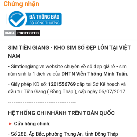
những yêu cầu của bạn, giúp bạn tìm sim nhanh nhất.
Chứng nhận
Bước 4
: Khi đã chọn được số ưng ý, bạn chọn “Đặt 
mua” và điền các thông tin cá nhân của bạn.
Sau khi nhận được đơn đặt hàng của bạn, nhân viên sẽ gọi 
điện và chốt đơn và gửi sim về theo địa chỉ của bạn.
Ngoài ra cách đặt sim nhanh nhất là quý khách đã chọn 
SIM TIỀN GIANG - KHO SIM SỐ ĐẸP LỚN TẠI VIỆT
được sim số đẹp giá rẻ, sim giảm giá gọi ngay vào 
Hotline:0981.63.63.63 để đặt mua sim, hoặc có thể đến trực 
NAM
tiếp địa chỉ Cty để nhận sim
- Simtiengiang.vn website chuyên về số đẹp giá rẻ - sim
năm sinh là 1 dịch vụ của
DNTN Viễn Thông Minh Tuấn.
- Giấy phép KD số:
1201556769
cấp tại Sở Kế hoạch và
đầu tư Tiền Giang ( Đồng Tháp ), cấp ngày 06/07/2017
-------------------------------------
HỆ THỐNG CHI NHÁNH TRÊN TOÀN QUỐC
►
Cửa hàng chính
:
-
Số 28B, Ấp Bắc, phường Trung An, tỉnh Đồng Tháp