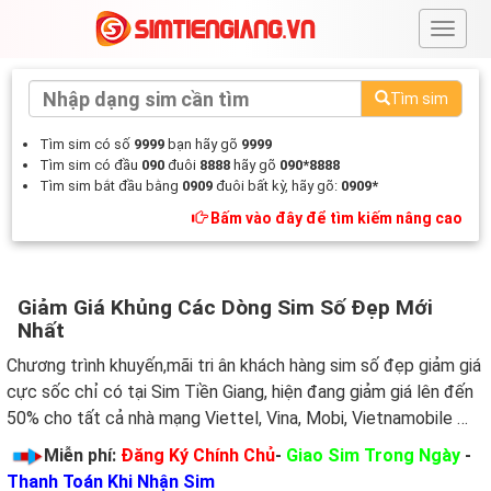
#
Tìm sim
Tìm sim có số
9999
bạn hãy gõ
9999
Tìm sim có đầu
090
đuôi
8888
hãy gõ
090*8888
Tìm sim bắt đầu bằng
0909
đuôi bất kỳ, hãy gõ:
0909*
Bấm vào đây để tìm kiếm nâng cao
Giảm Giá Khủng Các Dòng Sim Số Đẹp Mới
Nhất
Chương trình khuyến,mãi tri ân khách hàng sim số đẹp giảm giá
cực sốc chỉ có tại Sim Tiền Giang, hiện đang giảm giá lên đến
50% cho tất cả nhà mạng Viettel, Vina, Mobi, Vietnamobile …
Miễn phí:
Đăng Ký Chính Chủ
-
Giao Sim Trong Ngày
-
Thanh Toán Khi Nhận Sim