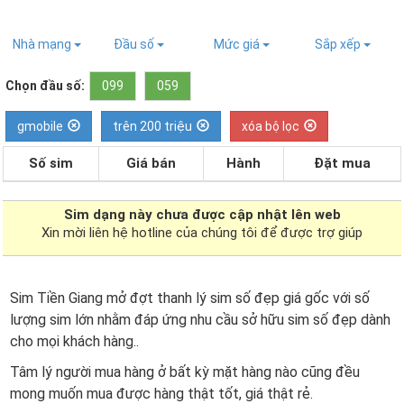
Nhà mạng
Đầu số
Mức giá
Sắp xếp
Chọn đầu số:
099
059
gmobile
trên 200 triệu
xóa bộ lọc
Số sim
Giá bán
Hành
Đặt mua
Sim dạng
này chưa được cập nhật lên web
Xin mời liên hệ hotline của chúng tôi để được trợ giúp
Sim Tiền Giang mở đợt thanh lý sim số đẹp giá gốc với số
lượng sim lớn nhằm đáp ứng nhu cầu sở hữu sim số đẹp dành
cho mọi khách hàng..
Tâm lý người mua hàng ở bất kỳ mặt hàng nào cũng đều
mong muốn mua được hàng thật tốt, giá thật rẻ.