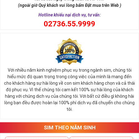
một số mặt hàng
sim số đẹp
giá cực rẻ. Nếu bạn là người
(ngoài giờ Quý khách vui lòng bấm Đặt mua trên Web )
đang có nhu cầu mua sim số đẹp và muốn một mức giá tối
Hotline khiếu nại dịch vụ, tư vấn:
ưu hãy điểm qua danh sách sim giảm giá trước.
0
2736.55.9999
Mỗi đại lý bán sim đều thường có mục sim giảm giá, sim số
đẹp giá rẻ tại đây chứa hàng ngàn sim số đẹp khác nhau,
những sim số đang mỏi mòn đợi chủ và vì một lý do nào đó,
duyên chưa tới nên vẫn chưa tìm thấy chủ nhân đích thực.
Bạn có thể tùy vào tình hình tài chính mà có thể sắp xếp xem
giá trị của sim từ cao đến thấp để dễ bề chọn lựa.
Với nhiều năm kinh nghiệm phục vụ trong ngành sim, chúng tôi
Thông thường sim giảm giá, sim số đẹp giá rẻ có mức 
hiểu mức độ quan trọng trong công việc của mình là mang đến
SALE OFF
có thể vào khoảng 30 - 50% giá trị so với thông 
cho khách hàng sự hài lòng về con sim khách hàng chọn và cả thái
thường. 
độ phục vụ. Vì thế chúng tôi cam kết 100% sự hài lòng của khách
hàng với chúng dịch vụ của chúng tôi. Với bất cứ điều gì không hài
Các đại lý sim số khi đã gom vào quá nhiều sim mà tình 
lòng bạn đều được hoàn lại 100% phí dịch vụ đã chuyển cho chúng
hình bán không quá khả quan sẽ thanh lọc bớt kho sim số 
tôi.
của mình, việc mua được sim tốt giá mềm là điều hoàn toàn 
có thể xảy ra.
Hiện nay bất cứ đại lý nào cũng đều có danh sách sim giảm 
SIM THEO NĂM SINH
giá, sim giá rẻ như vậy nên bạn hãy xem qua một lượt danh 