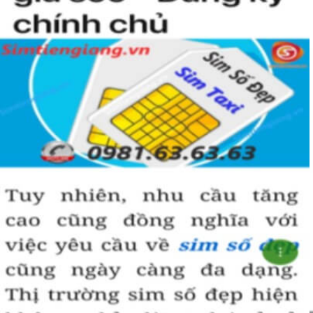
Sim giảm giá
, 
Sim số đẹp giá rẻ
 có thể là những sim siêu 
vip nhưng đã lâu chưa tìm được người mua nên có 
SALE 
OFF
 để kích cầu mua sắm. 
Trong mọi cuộc mua bán, người nhanh tay là người chiến 
thắng. Sim số đẹp đôi khi cũng như vật giá leo thang ngày 
hôm nay giá thấp nhưng ngày mai có thể tăng phi mã, số 
tiền bạn dự định bỏ ra có thể nhanh chóng vượt khung trần.
Bạn cũng sẽ không có nhiều thời gian để do dự, bởi kho 
sim giảm giá sẽ ngày càng cạn kiệt và đến khi đó dù sim số 
xấu nhưng giá bán cao cũng là điều hết sức bình thường.
Đôi khi có một số khách hàng chuyên đi săn lùng những 
loại sim giảm giá, sim số đẹp giá rẻ này về bán lại cho 
những người không tìm được loại sim giảm giá này để có 
lãi, 
Chính vì thế tại sao chúng ta lại không săn lùng sim giảm 
giá sim số đẹp giá rẻ này để đầu tư sinh lãi thỏa sức niềm 
đam mê sim số đẹp
.
Cách đây nhiều năm về trước khi dịch vụ mua bán trực tuyến