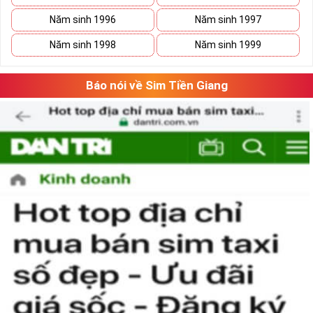
Năm sinh 1996
Năm sinh 1997
Xã Kho Sim Số Đẹp Giá rẻ
Năm sinh 1998
Năm sinh 1999
Có thể bạn sẽ tiết kiệm được ngân sách khá lớn nếu vô tình 
bắt gặp một sim số đẹp giá rẻ trong mơ. 
Báo nói về Sim Tiền Giang
Hãy lưu giữ nó lại và tiếp tục ngắm nghía danh sách sim số 
đẹp khác. Khi đã có cái nhìn tổng quan và lựa chọn được 
vài dãy số ưng ý, việc tiếp theo của bạn là cân đo đong đếm 
xem sim nào là phù hợp với cá nhân mình nhất. 
Việc này sẽ tốn không ít thời gian, nhưng nếu đã chấp nhận 
bỏ ra một số tiền lớn thì việc cân nhắc lâu cũng là điều dễ 
hiểu.
Tham khảo ngay
:
Danh Sách Sim Số Đẹp VIettel
Giá rẻ
Mua Sim Giảm Giá Có Phải Là
Sim Xấu?