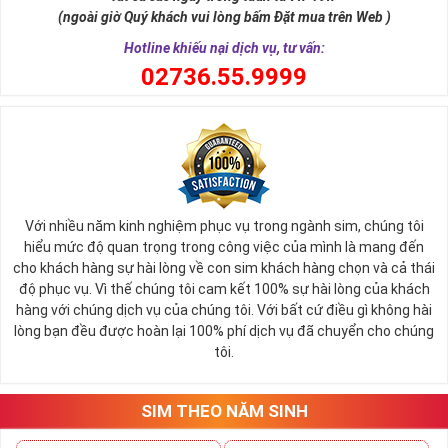
một số mặt hàng
sim số đẹp
giá cực rẻ. Nếu bạn là người
(ngoài giờ Quý khách vui lòng bấm Đặt mua trên Web )
đang có nhu cầu mua sim số đẹp và muốn một mức giá tối
Hotline khiếu nại dịch vụ, tư vấn:
ưu hãy điểm qua danh sách sim giảm giá trước.
0
2736.55.9999
Mỗi đại lý bán sim đều thường có mục sim giảm giá, sim số
đẹp giá rẻ tại đây chứa hàng ngàn sim số đẹp khác nhau,
những sim số đang mỏi mòn đợi chủ và vì một lý do nào đó,
duyên chưa tới nên vẫn chưa tìm thấy chủ nhân đích thực.
Bạn có thể tùy vào tình hình tài chính mà có thể sắp xếp xem
giá trị của sim từ cao đến thấp để dễ bề chọn lựa.
Với nhiều năm kinh nghiệm phục vụ trong ngành sim, chúng tôi
Thông thường sim giảm giá, sim số đẹp giá rẻ có mức 
hiểu mức độ quan trọng trong công việc của mình là mang đến
SALE OFF
có thể vào khoảng 30 - 50% giá trị so với thông 
cho khách hàng sự hài lòng về con sim khách hàng chọn và cả thái
thường. 
độ phục vụ. Vì thế chúng tôi cam kết 100% sự hài lòng của khách
hàng với chúng dịch vụ của chúng tôi. Với bất cứ điều gì không hài
Các đại lý sim số khi đã gom vào quá nhiều sim mà tình 
lòng bạn đều được hoàn lại 100% phí dịch vụ đã chuyển cho chúng
hình bán không quá khả quan sẽ thanh lọc bớt kho sim số 
tôi.
của mình, việc mua được sim tốt giá mềm là điều hoàn toàn 
có thể xảy ra.
Hiện nay bất cứ đại lý nào cũng đều có danh sách sim giảm 
SIM THEO NĂM SINH
giá, sim giá rẻ như vậy nên bạn hãy xem qua một lượt danh 