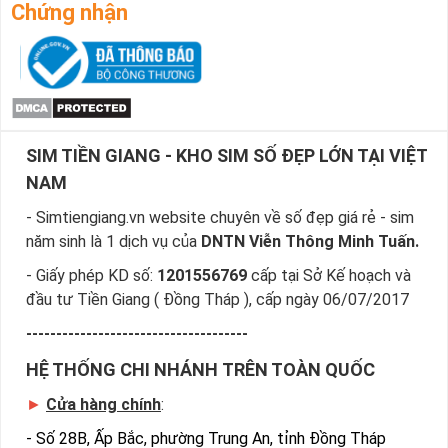
những yêu cầu của bạn, giúp bạn tìm sim nhanh nhất.
Chứng nhận
Bước 4
: Khi đã chọn được số ưng ý, bạn chọn “Đặt 
mua” và điền các thông tin cá nhân của bạn.
Sau khi nhận được đơn đặt hàng của bạn, nhân viên sẽ gọi 
điện và chốt đơn và gửi sim về theo địa chỉ của bạn.
Ngoài ra cách đặt sim nhanh nhất là quý khách đã chọn 
SIM TIỀN GIANG - KHO SIM SỐ ĐẸP LỚN TẠI VIỆT
được sim số đẹp giá rẻ, sim giảm giá gọi ngay vào 
Hotline:0981.63.63.63 để đặt mua sim, hoặc có thể đến trực 
NAM
tiếp địa chỉ Cty để nhận sim
- Simtiengiang.vn website chuyên về số đẹp giá rẻ - sim
năm sinh là 1 dịch vụ của
DNTN Viễn Thông Minh Tuấn.
- Giấy phép KD số:
1201556769
cấp tại Sở Kế hoạch và
đầu tư Tiền Giang ( Đồng Tháp ), cấp ngày 06/07/2017
-------------------------------------
HỆ THỐNG CHI NHÁNH TRÊN TOÀN QUỐC
►
Cửa hàng chính
:
-
Số 28B, Ấp Bắc, phường Trung An, tỉnh Đồng Tháp