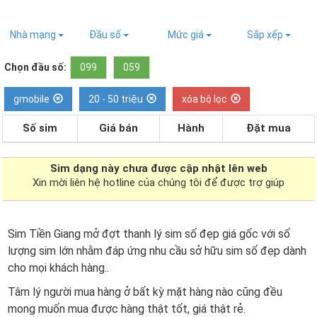
Nhà mạng
Đầu số
Mức giá
Sắp xếp
Chọn đầu số:
099
059
gmobile
20 - 50 triệu
xóa bộ lọc
Số sim
Giá bán
Hành
Đặt mua
Sim dạng
này chưa được cập nhật lên web
Xin mời liên hệ hotline của chúng tôi để được trợ giúp
Sim Tiền Giang mở đợt thanh lý sim số đẹp giá gốc với số
lượng sim lớn nhằm đáp ứng nhu cầu sở hữu sim số đẹp dành
cho mọi khách hàng..
Tâm lý người mua hàng ở bất kỳ mặt hàng nào cũng đều
mong muốn mua được hàng thật tốt, giá thật rẻ.