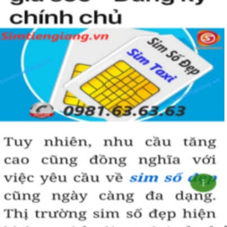
Sim giảm giá
, 
Sim số đẹp giá rẻ
 có thể là những sim siêu 
vip nhưng đã lâu chưa tìm được người mua nên có 
SALE 
OFF
 để kích cầu mua sắm. 
Trong mọi cuộc mua bán, người nhanh tay là người chiến 
thắng. Sim số đẹp đôi khi cũng như vật giá leo thang ngày 
hôm nay giá thấp nhưng ngày mai có thể tăng phi mã, số 
tiền bạn dự định bỏ ra có thể nhanh chóng vượt khung trần.
Bạn cũng sẽ không có nhiều thời gian để do dự, bởi kho 
sim giảm giá sẽ ngày càng cạn kiệt và đến khi đó dù sim số 
xấu nhưng giá bán cao cũng là điều hết sức bình thường.
Đôi khi có một số khách hàng chuyên đi săn lùng những 
loại sim giảm giá, sim số đẹp giá rẻ này về bán lại cho 
những người không tìm được loại sim giảm giá này để có 
lãi, 
Chính vì thế tại sao chúng ta lại không săn lùng sim giảm 
giá sim số đẹp giá rẻ này để đầu tư sinh lãi thỏa sức niềm 
đam mê sim số đẹp
.
Cách đây nhiều năm về trước khi dịch vụ mua bán trực tuyến