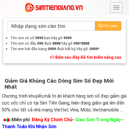
#
Tìm sim
Tìm sim có số
9999
bạn hãy gõ
9999
Tìm sim có đầu
090
đuôi
8888
hãy gõ
090*8888
Tìm sim bắt đầu bằng
0909
đuôi bất kỳ, hãy gõ:
0909*
Bấm vào đây để tìm kiếm nâng cao
Giảm Giá Khủng Các Dòng Sim Số Đẹp Mới
Nhất
Chương trình khuyến,mãi tri ân khách hàng sim số đẹp giảm giá
cực sốc chỉ có tại Sim Tiền Giang, hiện đang giảm giá lên đến
50% cho tất cả nhà mạng Viettel, Vina, Mobi, Vietnamobile …
Miễn phí:
Đăng Ký Chính Chủ
-
Giao Sim Trong Ngày
-
Thanh Toán Khi Nhận Sim