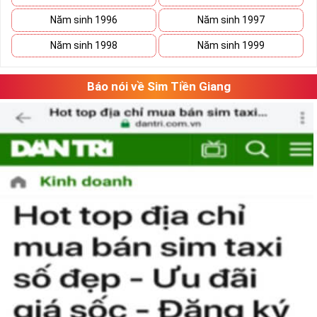
Năm sinh 1996
Năm sinh 1997
Xã Kho Sim Số Đẹp Giá rẻ
Năm sinh 1998
Năm sinh 1999
Có thể bạn sẽ tiết kiệm được ngân sách khá lớn nếu vô tình 
bắt gặp một sim số đẹp giá rẻ trong mơ. 
Báo nói về Sim Tiền Giang
Hãy lưu giữ nó lại và tiếp tục ngắm nghía danh sách sim số 
đẹp khác. Khi đã có cái nhìn tổng quan và lựa chọn được 
vài dãy số ưng ý, việc tiếp theo của bạn là cân đo đong đếm 
xem sim nào là phù hợp với cá nhân mình nhất. 
Việc này sẽ tốn không ít thời gian, nhưng nếu đã chấp nhận 
bỏ ra một số tiền lớn thì việc cân nhắc lâu cũng là điều dễ 
hiểu.
Tham khảo ngay
:
Danh Sách Sim Số Đẹp VIettel
Giá rẻ
Mua Sim Giảm Giá Có Phải Là
Sim Xấu?