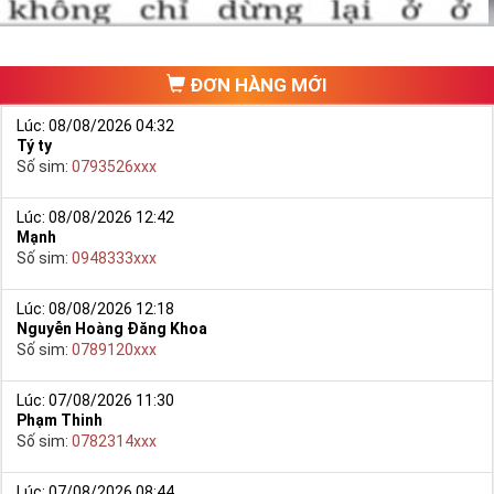
chưa phát triển, khách hàng muốn mua một sim số đẹp phải
đi ra một cửa hàng, đại lý nào đó để ngồi “mò mẫm” chọn sim
trong một list.
ĐƠN HÀNG MỚI
Lúc: 08/08/2026 04:32
Tý ty
Số sim:
0793526xxx
Lúc: 08/08/2026 12:42
Mạnh
Số sim:
0948333xxx
Lúc: 08/08/2026 12:18
Nguyễn Hoàng Đăng Khoa
Số sim:
0789120xxx
Lúc: 07/08/2026 11:30
Phạm Thinh
Số sim:
0782314xxx
Lúc: 07/08/2026 08:44