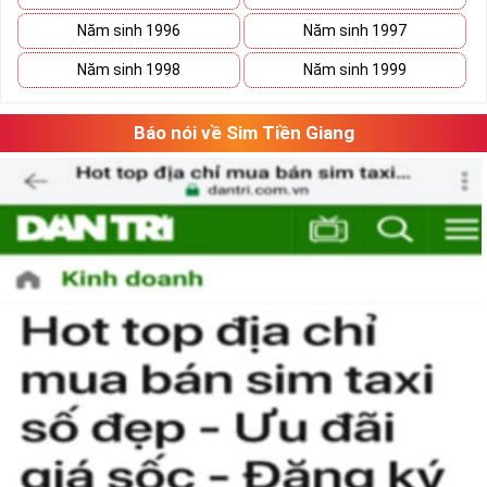
Năm sinh 1996
Năm sinh 1997
Xã Kho Sim Số Đẹp Giá rẻ
Năm sinh 1998
Năm sinh 1999
Có thể bạn sẽ tiết kiệm được ngân sách khá lớn nếu vô tình 
bắt gặp một sim số đẹp giá rẻ trong mơ. 
Báo nói về Sim Tiền Giang
Hãy lưu giữ nó lại và tiếp tục ngắm nghía danh sách sim số 
đẹp khác. Khi đã có cái nhìn tổng quan và lựa chọn được 
vài dãy số ưng ý, việc tiếp theo của bạn là cân đo đong đếm 
xem sim nào là phù hợp với cá nhân mình nhất. 
Việc này sẽ tốn không ít thời gian, nhưng nếu đã chấp nhận 
bỏ ra một số tiền lớn thì việc cân nhắc lâu cũng là điều dễ 
hiểu.
Tham khảo ngay
:
Danh Sách Sim Số Đẹp VIettel
Giá rẻ
Mua Sim Giảm Giá Có Phải Là
Sim Xấu?