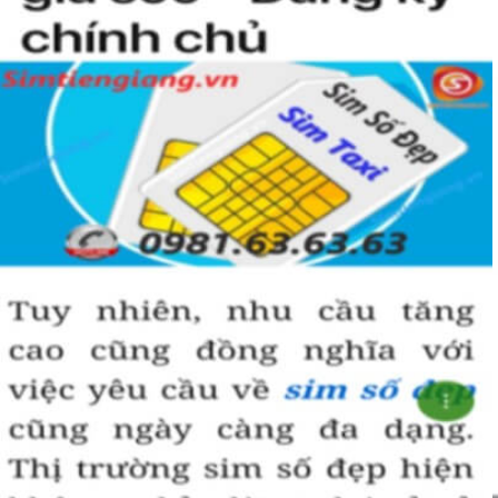
Sim giảm giá
, 
Sim số đẹp giá rẻ
 có thể là những sim siêu 
vip nhưng đã lâu chưa tìm được người mua nên có 
SALE 
OFF
 để kích cầu mua sắm. 
Trong mọi cuộc mua bán, người nhanh tay là người chiến 
thắng. Sim số đẹp đôi khi cũng như vật giá leo thang ngày 
hôm nay giá thấp nhưng ngày mai có thể tăng phi mã, số 
tiền bạn dự định bỏ ra có thể nhanh chóng vượt khung trần.
Bạn cũng sẽ không có nhiều thời gian để do dự, bởi kho 
sim giảm giá sẽ ngày càng cạn kiệt và đến khi đó dù sim số 
xấu nhưng giá bán cao cũng là điều hết sức bình thường.
Đôi khi có một số khách hàng chuyên đi săn lùng những 
loại sim giảm giá, sim số đẹp giá rẻ này về bán lại cho 
những người không tìm được loại sim giảm giá này để có 
lãi, 
Chính vì thế tại sao chúng ta lại không săn lùng sim giảm 
giá sim số đẹp giá rẻ này để đầu tư sinh lãi thỏa sức niềm 
đam mê sim số đẹp
.
Cách đây nhiều năm về trước khi dịch vụ mua bán trực tuyến