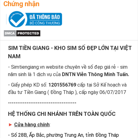
những yêu cầu của bạn, giúp bạn tìm sim nhanh nhất.
Chứng nhận
Bước 4
: Khi đã chọn được số ưng ý, bạn chọn “Đặt 
mua” và điền các thông tin cá nhân của bạn.
Sau khi nhận được đơn đặt hàng của bạn, nhân viên sẽ gọi 
điện và chốt đơn và gửi sim về theo địa chỉ của bạn.
Ngoài ra cách đặt sim nhanh nhất là quý khách đã chọn 
SIM TIỀN GIANG - KHO SIM SỐ ĐẸP LỚN TẠI VIỆT
được sim số đẹp giá rẻ, sim giảm giá gọi ngay vào 
Hotline:0981.63.63.63 để đặt mua sim, hoặc có thể đến trực 
NAM
tiếp địa chỉ Cty để nhận sim
- Simtiengiang.vn website chuyên về số đẹp giá rẻ - sim
năm sinh là 1 dịch vụ của
DNTN Viễn Thông Minh Tuấn.
- Giấy phép KD số:
1201556769
cấp tại Sở Kế hoạch và
đầu tư Tiền Giang ( Đồng Tháp ), cấp ngày 06/07/2017
-------------------------------------
HỆ THỐNG CHI NHÁNH TRÊN TOÀN QUỐC
►
Cửa hàng chính
:
-
Số 28B, Ấp Bắc, phường Trung An, tỉnh Đồng Tháp