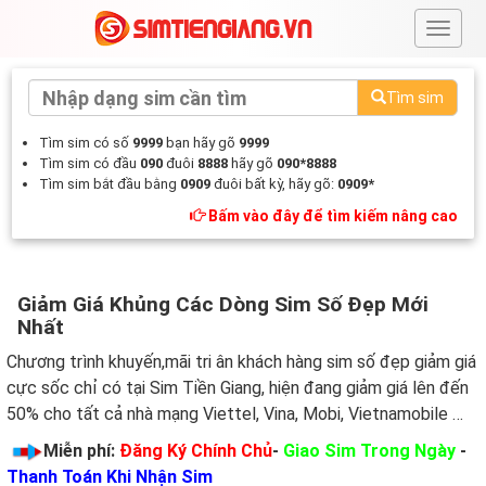
#
Tìm sim
Tìm sim có số
9999
bạn hãy gõ
9999
Tìm sim có đầu
090
đuôi
8888
hãy gõ
090*8888
Tìm sim bắt đầu bằng
0909
đuôi bất kỳ, hãy gõ:
0909*
Bấm vào đây để tìm kiếm nâng cao
Giảm Giá Khủng Các Dòng Sim Số Đẹp Mới
Nhất
Chương trình khuyến,mãi tri ân khách hàng sim số đẹp giảm giá
cực sốc chỉ có tại Sim Tiền Giang, hiện đang giảm giá lên đến
50% cho tất cả nhà mạng Viettel, Vina, Mobi, Vietnamobile …
Miễn phí:
Đăng Ký Chính Chủ
-
Giao Sim Trong Ngày
-
Thanh Toán Khi Nhận Sim