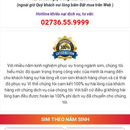
một số mặt hàng
sim số đẹp
giá cực rẻ. Nếu bạn là người
(ngoài giờ Quý khách vui lòng bấm Đặt mua trên Web )
đang có nhu cầu mua sim số đẹp và muốn một mức giá tối
Hotline khiếu nại dịch vụ, tư vấn:
ưu hãy điểm qua danh sách sim giảm giá trước.
0
2736.55.9999
Mỗi đại lý bán sim đều thường có mục sim giảm giá, sim số
đẹp giá rẻ tại đây chứa hàng ngàn sim số đẹp khác nhau,
những sim số đang mỏi mòn đợi chủ và vì một lý do nào đó,
duyên chưa tới nên vẫn chưa tìm thấy chủ nhân đích thực.
Bạn có thể tùy vào tình hình tài chính mà có thể sắp xếp xem
giá trị của sim từ cao đến thấp để dễ bề chọn lựa.
Với nhiều năm kinh nghiệm phục vụ trong ngành sim, chúng tôi
Thông thường sim giảm giá, sim số đẹp giá rẻ có mức 
hiểu mức độ quan trọng trong công việc của mình là mang đến
SALE OFF
có thể vào khoảng 30 - 50% giá trị so với thông 
cho khách hàng sự hài lòng về con sim khách hàng chọn và cả thái
thường. 
độ phục vụ. Vì thế chúng tôi cam kết 100% sự hài lòng của khách
hàng với chúng dịch vụ của chúng tôi. Với bất cứ điều gì không hài
Các đại lý sim số khi đã gom vào quá nhiều sim mà tình 
lòng bạn đều được hoàn lại 100% phí dịch vụ đã chuyển cho chúng
hình bán không quá khả quan sẽ thanh lọc bớt kho sim số 
tôi.
của mình, việc mua được sim tốt giá mềm là điều hoàn toàn 
có thể xảy ra.
Hiện nay bất cứ đại lý nào cũng đều có danh sách sim giảm 
SIM THEO NĂM SINH
giá, sim giá rẻ như vậy nên bạn hãy xem qua một lượt danh 