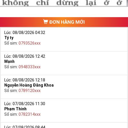
chưa phát triển, khách hàng muốn mua một sim số đẹp phải
đi ra một cửa hàng, đại lý nào đó để ngồi “mò mẫm” chọn sim
trong một list.
ĐƠN HÀNG MỚI
Lúc: 08/08/2026 04:32
Tý ty
Số sim:
0793526xxx
Lúc: 08/08/2026 12:42
Mạnh
Số sim:
0948333xxx
Lúc: 08/08/2026 12:18
Nguyễn Hoàng Đăng Khoa
Số sim:
0789120xxx
Lúc: 07/08/2026 11:30
Phạm Thinh
Số sim:
0782314xxx
Lúc: 07/08/2026 08:44