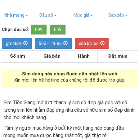
Nhà mạng
Đầu số
Mức giá
Sắp xếp
Chọn đầu số:
099
059
gmobile
500 -1 triệu
xóa bộ lọc
Số sim
Giá bán
Hành
Đặt mua
Sim dạng
này chưa được cập nhật lên web
Xin mời liên hệ hotline của chúng tôi để được trợ giúp
Sim Tiền Giang mở đợt thanh lý sim số đẹp giá gốc với số
lượng sim lớn nhằm đáp ứng nhu cầu sở hữu sim số đẹp dành
cho mọi khách hàng..
Tâm lý người mua hàng ở bất kỳ mặt hàng nào cũng đều
mong muốn mua được hàng thật tốt, giá thật rẻ.