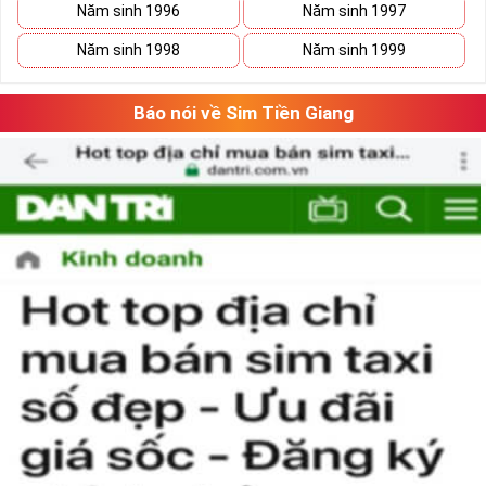
Năm sinh 1996
Năm sinh 1997
Xã Kho Sim Số Đẹp Giá rẻ
Năm sinh 1998
Năm sinh 1999
Có thể bạn sẽ tiết kiệm được ngân sách khá lớn nếu vô tình 
bắt gặp một sim số đẹp giá rẻ trong mơ. 
Báo nói về Sim Tiền Giang
Hãy lưu giữ nó lại và tiếp tục ngắm nghía danh sách sim số 
đẹp khác. Khi đã có cái nhìn tổng quan và lựa chọn được 
vài dãy số ưng ý, việc tiếp theo của bạn là cân đo đong đếm 
xem sim nào là phù hợp với cá nhân mình nhất. 
Việc này sẽ tốn không ít thời gian, nhưng nếu đã chấp nhận 
bỏ ra một số tiền lớn thì việc cân nhắc lâu cũng là điều dễ 
hiểu.
Tham khảo ngay
:
Danh Sách Sim Số Đẹp VIettel
Giá rẻ
Mua Sim Giảm Giá Có Phải Là
Sim Xấu?
Sim giảm giá
, 
Sim số đẹp giá rẻ
 có thể là những sim siêu 