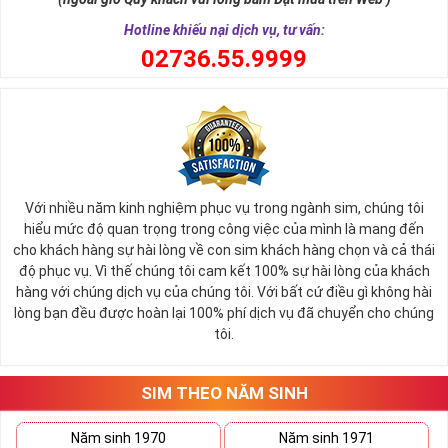
đang có nhu cầu mua sim số đẹp và muốn một mức giá tối
Hotline khiếu nại dịch vụ, tư vấn:
ưu hãy điểm qua danh sách sim giảm giá trước.
0
2736.55.9999
Mỗi đại lý bán sim đều thường có mục sim giảm giá, sim số
đẹp giá rẻ tại đây chứa hàng ngàn sim số đẹp khác nhau,
những sim số đang mỏi mòn đợi chủ và vì một lý do nào đó,
duyên chưa tới nên vẫn chưa tìm thấy chủ nhân đích thực.
Bạn có thể tùy vào tình hình tài chính mà có thể sắp xếp xem
giá trị của sim từ cao đến thấp để dễ bề chọn lựa.
Với nhiều năm kinh nghiệm phục vụ trong ngành sim, chúng tôi
Thông thường sim giảm giá, sim số đẹp giá rẻ có mức 
hiểu mức độ quan trọng trong công việc của mình là mang đến
SALE OFF
có thể vào khoảng 30 - 50% giá trị so với thông 
cho khách hàng sự hài lòng về con sim khách hàng chọn và cả thái
thường. 
độ phục vụ. Vì thế chúng tôi cam kết 100% sự hài lòng của khách
hàng với chúng dịch vụ của chúng tôi. Với bất cứ điều gì không hài
Các đại lý sim số khi đã gom vào quá nhiều sim mà tình 
lòng bạn đều được hoàn lại 100% phí dịch vụ đã chuyển cho chúng
hình bán không quá khả quan sẽ thanh lọc bớt kho sim số 
tôi.
của mình, việc mua được sim tốt giá mềm là điều hoàn toàn 
có thể xảy ra.
Hiện nay bất cứ đại lý nào cũng đều có danh sách sim giảm 
SIM THEO NĂM SINH
giá, sim giá rẻ như vậy nên bạn hãy xem qua một lượt danh 
sách này trước khi đi vào những dãy số yêu thích hơn. 
Năm sinh 1970
Năm sinh 1971