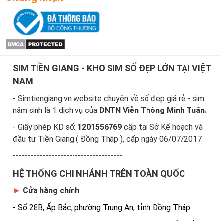
Bước 4
: Khi đã chọn được số ưng ý, bạn chọn “Đặt 
mua” và điền các thông tin cá nhân của bạn.
Sau khi nhận được đơn đặt hàng của bạn, nhân viên sẽ gọi 
điện và chốt đơn và gửi sim về theo địa chỉ của bạn.
Ngoài ra cách đặt sim nhanh nhất là quý khách đã chọn 
SIM TIỀN GIANG - KHO SIM SỐ ĐẸP LỚN TẠI VIỆT
được sim số đẹp giá rẻ, sim giảm giá gọi ngay vào 
Hotline:0981.63.63.63 để đặt mua sim, hoặc có thể đến trực 
NAM
tiếp địa chỉ Cty để nhận sim
- Simtiengiang.vn website chuyên về số đẹp giá rẻ - sim
năm sinh là 1 dịch vụ của
DNTN Viễn Thông Minh Tuấn.
- Giấy phép KD số:
1201556769
cấp tại Sở Kế hoạch và
đầu tư Tiền Giang ( Đồng Tháp ), cấp ngày 06/07/2017
-------------------------------------
HỆ THỐNG CHI NHÁNH TRÊN TOÀN QUỐC
►
Cửa hàng chính
:
-
Số 28B, Ấp Bắc, phường Trung An, tỉnh Đồng Tháp