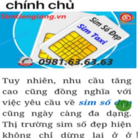
vip nhưng đã lâu chưa tìm được người mua nên có 
SALE 
OFF
 để kích cầu mua sắm. 
Trong mọi cuộc mua bán, người nhanh tay là người chiến 
thắng. Sim số đẹp đôi khi cũng như vật giá leo thang ngày 
hôm nay giá thấp nhưng ngày mai có thể tăng phi mã, số 
tiền bạn dự định bỏ ra có thể nhanh chóng vượt khung trần.
Bạn cũng sẽ không có nhiều thời gian để do dự, bởi kho 
sim giảm giá sẽ ngày càng cạn kiệt và đến khi đó dù sim số 
xấu nhưng giá bán cao cũng là điều hết sức bình thường.
Đôi khi có một số khách hàng chuyên đi săn lùng những 
loại sim giảm giá, sim số đẹp giá rẻ này về bán lại cho 
những người không tìm được loại sim giảm giá này để có 
lãi, 
Chính vì thế tại sao chúng ta lại không săn lùng sim giảm 
giá sim số đẹp giá rẻ này để đầu tư sinh lãi thỏa sức niềm 
đam mê sim số đẹp
.
Cách đây nhiều năm về trước khi dịch vụ mua bán trực tuyến
chưa phát triển, khách hàng muốn mua một sim số đẹp phải