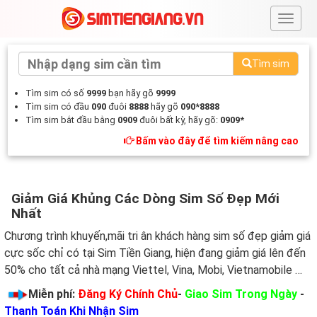
#
Tìm sim
Tìm sim có số
9999
bạn hãy gõ
9999
Tìm sim có đầu
090
đuôi
8888
hãy gõ
090*8888
Tìm sim bắt đầu bằng
0909
đuôi bất kỳ, hãy gõ:
0909*
Bấm vào đây để tìm kiếm nâng cao
Giảm Giá Khủng Các Dòng Sim Số Đẹp Mới
Nhất
Chương trình khuyến,mãi tri ân khách hàng sim số đẹp giảm giá
cực sốc chỉ có tại Sim Tiền Giang, hiện đang giảm giá lên đến
50% cho tất cả nhà mạng Viettel, Vina, Mobi, Vietnamobile …
Miễn phí:
Đăng Ký Chính Chủ
-
Giao Sim Trong Ngày
-
Thanh Toán Khi Nhận Sim