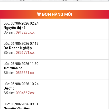
đi ra một cửa hàng, đại lý nào đó để ngồi “mò mẫm” chọn sim
trong một list.
ĐƠN HÀNG MỚI
Lúc: 07/08/2026 02:24
Nguyễn thị hà
Số sim:
0913285xxx
Lúc: 06/08/2026 07:19
Do Doanh Nghiệp
Số sim:
0856771xxx
Lúc: 06/08/2026 11:30
Đới xuân ba
Số sim:
0833381xxx
Lúc: 05/08/2026 10:24
Dương
Số sim:
0934567xxx
Lúc: 05/08/2026 09:51
Nguyễn Văn Đức